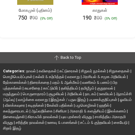
மோகமுள் (புதினம்)
காதுகள்
₹750
₹190
₹790
₹200
(5% Off)
(5% Off)
Back to Top
Categories:
நாவல்
|
கவிதைகள்
|
கட்டுரைகள்
|
சிறுவர் நூல்கள்
|
சிறுகதைகள்
|
மொழிபெயர்ப்புகள்
|
கல்வி & கற்பித்தல்
|
வரலாறு
|
அரசியல் & சமூக அறிவியல்
|
நேர்காணல்கள்
|
திரைக்கதை
|
மதம் & ஆன்மீகம்
|
வணிகம் & பணம்
|
பிற
புத்தகங்கள்
|
சுயசரிதை
|
காட்டுயிர்
|
தலித்தியம்
|
தமிழீழம்
|
குறுநாவல்
|
மருத்துவம்
|
பொருளாதாரம்
|
சூழலியல்
|
அறிவியல்
|
நாடகம்
|
உளவியல்
|
ஆராய்ச்சி
(ஆய்வு)
|
வாழ்க்கை வரலாறு
|
இதழ்கள் / பருவ இதழ்
|
பயணக்குறிப்புகள்
|
ஓவியம்
|
விளக்கவுரை
|
கடிதங்கள்
|
கேள்வி பதில்கள்
|
பழமொழிகள்
|
ஹதீஸ்
|
கலந்துரையாடல்
|
ஆய்வறிக்கை
|
சினிமா
|
அகராதி & களஞ்சியம்
|
இலக்கணம்
|
நினைவஞ்சலி
|
கிராஃபிக் நாவல்கள்
|
யுவ புரஸ்கார் விருது
|
சாகித்திய அகாதமி
விருது
|
சரித்திர நாவல்கள்
|
உணவு & பானங்கள்
|
சட்டம் & குற்றவியல்
|
கையேடு
|
சிறார் இதழ்