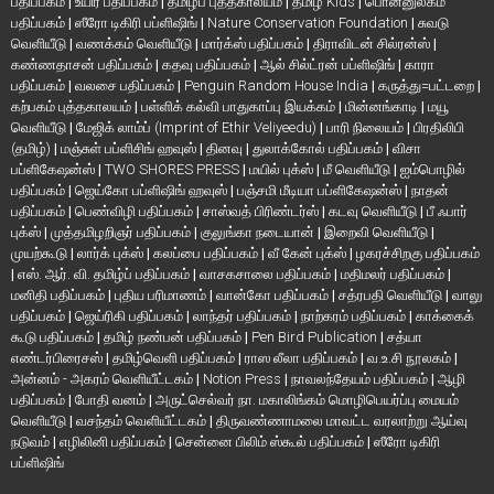
பதிப்பகம்
|
உயிர் பதிப்பகம்
|
தமிழ்ப் புத்தகாலயம்
|
தமிழ் Kids
|
பொன்னுலகம்
பதிப்பகம்
|
ஸீரோ டிகிரி பப்ளிஷிங்
|
Nature Conservation Foundation
|
சுவடு
வெளியீடு
|
வணக்கம் வெளியீடு
|
மார்க்ஸ் பதிப்பகம்
|
திராவிடன் சில்ரன்ஸ்
|
கண்ணதாசன் பதிப்பகம்
|
கதவு பதிப்பகம்
|
ஆல் சில்ட்ரன் பப்ளிஷிங்
|
காரா
பதிப்பகம்
|
வலசை பதிப்பகம்
|
Penguin Random House India
|
கருத்து=பட்டறை
|
கற்பகம் புத்தகாலயம்
|
பள்ளிக் கல்வி பாதுகாப்பு இயக்கம்
|
மின்னங்காடி
|
மயூ
வெளியீடு
|
மேஜிக் லாம்ப் (Imprint of Ethir Veliyeedu)
|
பாரி நிலையம்
|
பிரதிலிபி
(தமிழ்)
|
மஞ்சுள் பப்ளிசிங் ஹவுஸ்
|
தினவு
|
துலாக்கோல் பதிப்பகம்
|
விசா
பப்ளிகேஷன்ஸ்
|
TWO SHORES PRESS
|
மயில் புக்ஸ்
|
மீ வெளியீடு
|
ஐம்பொழில்
பதிப்பகம்
|
ஜெய்கோ பப்ளிஷிங் ஹவுஸ்
|
பஞ்சமி மீடியா பப்ளிகேஷன்ஸ்
|
நாதன்
பதிப்பகம்
|
பெண்விழி பதிப்பகம்
|
சாஸ்வத் பிரிண்டர்ஸ்
|
கடவு வெளியீடு
|
பீ ஃபார்
புக்ஸ்
|
முத்தமிழறிஞர் பதிப்பகம்
|
குலுங்கா நடையான்
|
இறைவி வெளியீடு
|
முயற்கூடு
|
லார்க் புக்ஸ்
|
கலப்பை பதிப்பகம்
|
வீ கேன் புக்ஸ்
|
ழகரச்சிறகு பதிப்பகம்
|
எஸ். ஆர். வி. தமிழ்ப் பதிப்பகம்
|
வாசகசாலை பதிப்பகம்
|
மதிமலர் பதிப்பகம்
|
மனிதி பதிப்பகம்
|
புதிய பரிமாணம்
|
வான்கோ பதிப்பகம்
|
சத்ரபதி வெளியீடு
|
வாலு
பதிப்பகம்
|
ஜெய்ரிகி பதிப்பகம்
|
லாந்தர் பதிப்பகம்
|
நாற்கரம் பதிப்பகம்
|
காக்கைக்
கூடு பதிப்பகம்
|
தமிழ் நண்பன் பதிப்பகம்
|
Pen Bird Publication
|
சத்யா
எண்டர்பிரைசஸ்
|
தமிழ்வெளி பதிப்பகம்
|
ராஸ லீலா பதிப்பகம்
|
வ.உ.சி நூலகம்
|
அன்னம் - அகரம் வெளியீட்டகம்
|
Notion Press
|
நாவலந்தேயம் பதிப்பகம்
|
ஆழி
பதிப்பகம்
|
போதி வனம்
|
அருட்செல்வர் நா. மகாலிங்கம் மொழிபெயர்ப்பு மையம்
வெளியீடு
|
வசந்தம் வெளியீட்டகம்
|
திருவண்ணாமலை மாவட்ட வரலாற்று ஆய்வு
நடுவம்
|
எழிலினி பதிப்பகம்
|
சென்னை பிலிம் ஸ்கூல் பதிப்பகம்
|
ஸீரோ டிகிரி
பப்ளிஷிங்