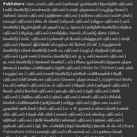
Publishers:
அடையாளம் பதிப்பகம்
|
தன்னறம் நூல்வெளி
|
தேசாந்திரி பதிப்பகம்
|
எதிர் வெளியீடு
|
காலச்சுவடு பதிப்பகம்
|
பாரதி புத்தகாலயம்
|
எழுத்து பிரசுரம்
|
அன்னம் அகரம் பதிப்பகம்
|
நற்றிணை பதிப்பகம்
|
உயிர்மை பதிப்பகம்
|
வம்சி புக்ஸ்
|
யாவரும் பதிப்பகம்
|
விகடன் பிரசுரம்
|
விடியல் பதிப்பகம்
|
விஜயா பதிப்பகம்
|
புலம்
வெளியீடு
|
நியூசெஞ்சுரி புக் ஹவுஸ்
|
குட்டி ஆகாயம்
|
தமிழினி வெளியீடு
|
சந்தியா
பதிப்பகம்
|
கிழக்கு பதிப்பகம்
|
சாகித்திய அகாடெமி
|
தமிழ் திசை
|
க்ரியா
வெளியீடு
|
சால்ட் பதிப்பகம்
|
டிஸ்கவரி புக் பேலஸ்
|
விஷ்ணுபுரம் பதிப்பகம்
|
அகநி
பதிப்பகம்
|
நோராப் இம்ப்ரிண்ட்ஸ்
|
சூர்யா லிட்ரேச்சர் (பி) லிட்
|
அருஞ்சொல்
வெளியீடு
|
பரிசல் வெளியீடு
|
காடோடி பதிப்பகம்
|
கருப்புப் பிரதிகள்
|
நர்மதா
பதிப்பகம்
|
நூல் வனம்
|
கொம்பு வெளியீடு
|
எம். ஐ. டி. எஸ்
|
சுவாசம் பதிப்பகம்
|
தடாகம் வெளியீடு
|
அலைகள் வெளியீட்டகம்
|
சீர்மை நூல்வெளி
|
திருவரசு புத்தக
நிலையம்
|
கவிதா பப்ளிகேஷன்
|
அழிசி பதிப்பகம்
|
Books for Children
|
மலர் புக்ஸ்
|
கருஞ்சட்டைப் பதிப்பகம்
|
வளரி வெளியீடு
|
நக்கீரன் பப்ளிகேஷன்ஸ்
|
தேநீர்
பதிப்பகம்
|
ஸ்ரீ செண்பகா பதிப்பகம்
|
கௌரா புத்தக மையம்
|
Juggernaut Books
|
வடலி
|
மனிதம் பதிப்பகம்
|
கடல் பதிப்பகம்
|
சிந்தன் புக்ஸ்
|
நன்னூல் பதிப்பகம்
|
வேரல் புக்ஸ்
|
மோக்லி பதிப்பகம்
|
தாயதி பதிப்பகம்
|
ஆதி பதிப்பகம்
|
மிளிர்
பதிப்பகம்
|
அதிர்வு பதிப்பகம்
|
பதிகம் பதிப்பகம்
|
கனலி பதிப்பகம்
|
சிக்ஸ்த்
சென்ஸ் பப்ளிகேஷன்ஸ்
|
தமிழ்வெளி
|
பயிற்று பதிப்பகம்
|
ஜீவா படைப்பகம்
|
பூவுலகின் நண்பர்கள்
|
நீலம் பதிப்பகம்
|
வ. உ. சி. நூலகம்
|
பன்மை வெளி
|
மணல்
வீடு பதிப்பகம்
|
ஹெர் ஸ்டோரிஸ்
|
வானம் பதிப்பகம்
|
கல் விளக்கு பதிப்பகம்
|
உதிரிகள் பதிப்பகம்
|
நிமிர் வெளியீடு
|
உன்னதம் பதிப்பகம்
|
நடுகல் பதிப்பகம்
|
சூரியன் பதிப்பகம்
|
ஆர். கே. பப்ளிஷிங்
|
ரிதம் வெளியீடு
|
திராவிடன் ஸ்டாக்
|
Rupa
Publications India
|
வானதி பதிப்பகம்
|
சீர் வாசகர் வட்டம்
|
தனிமை வெளி