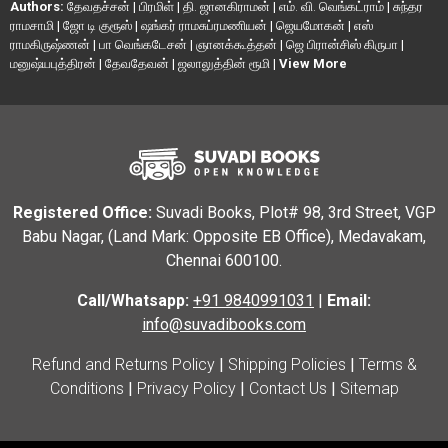
Authors:
தேவதச்சன்
|
பிரமிள்
|
தி. ஜானகிராமன்
|
எம். வி. வெங்கட்ராம்
|
சுந்தர
ராமசாமி
|
ஜோ டி குரூஸ்
|
ஷங்கர் ராமசுப்ரமணியன்
|
ஜெயமோகன்
|
எஸ்
ராமகிருஷ்ணன்
|
பா வெங்கடேசன்
|
ஞானக்கூத்தன்
|
ஜெ பிரான்சிஸ் கிருபா
|
மனுஷ்யபுத்திரன்
|
தேவதேவன்
|
ஜலாலுத்தின் ரூமி
|
View More
Registered Office:
Suvadi Books, Plot# 98, 3rd Street, VGP
Babu Nagar, (Land Mark: Opposite EB Office), Medavakam,
Chennai 600100.
Call/Whatsapp:
+91 9840991031
|
Email:
info@suvadibooks.com
Refund and Returns Policy
|
Shipping Policies
|
Terms &
Conditions
|
Privacy Policy
|
Contact Us
|
Sitemap