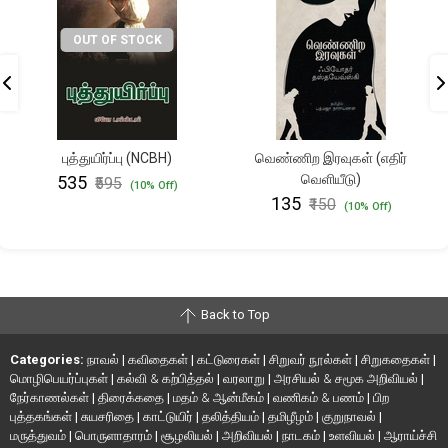
OUT OF STOCK
புத்துயிர்ப்பு (NCBH)
வெண்ணிற இரவுகள் (எதிர்
வெளியீடு)
₹535
₹595
(10% Off)
₹135
₹150
(10% Off)
Back to Top
Categories:
நாவல்
|
கவிதைகள்
|
கட்டுரைகள்
|
சிறுவர் நூல்கள்
|
சிறுகதைகள்
|
மொழிபெயர்ப்புகள்
|
கல்வி & கற்பித்தல்
|
வரலாறு
|
அரசியல் & சமூக அறிவியல்
|
நேர்காணல்கள்
|
திரைக்கதை
|
மதம் & ஆன்மீகம்
|
வணிகம் & பணம்
|
பிற
புத்தகங்கள்
|
சுயசரிதை
|
காட்டுயிர்
|
தலித்தியம்
|
தமிழீழம்
|
குறுநாவல்
|
மருத்துவம்
|
பொருளாதாரம்
|
சூழலியல்
|
அறிவியல்
|
நாடகம்
|
உளவியல்
|
ஆராய்ச்சி