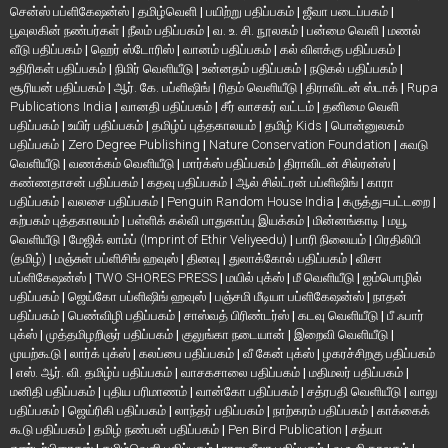
சென்ஸ் பப்ளிகேஷன்ஸ்
|
தமிழ்வெளி
|
பயிற்று பதிப்பகம்
|
ஜீவா படைப்பகம்
|
பூவுலகின் நண்பர்கள்
|
நீலம் பதிப்பகம்
|
வ. உ. சி. நூலகம்
|
பன்மை வெளி
|
மணல்
வீடு பதிப்பகம்
|
ஹெர் ஸ்டோரிஸ்
|
வானம் பதிப்பகம்
|
கல் விளக்கு பதிப்பகம்
|
உதிரிகள் பதிப்பகம்
|
நிமிர் வெளியீடு
|
உன்னதம் பதிப்பகம்
|
நடுகல் பதிப்பகம்
|
சூரியன் பதிப்பகம்
|
ஆர். கே. பப்ளிஷிங்
|
ரிதம் வெளியீடு
|
திராவிடன் ஸ்டாக்
|
Rupa
Publications India
|
வானதி பதிப்பகம்
|
சீர் வாசகர் வட்டம்
|
தனிமை வெளி
பதிப்பகம்
|
உயிர் பதிப்பகம்
|
தமிழ்ப் புத்தகாலயம்
|
தமிழ் Kids
|
பொன்னுலகம்
பதிப்பகம்
|
Zero Degree Publishing
|
Nature Conservation Foundation
|
சுவடு
வெளியீடு
|
வணக்கம் வெளியீடு
|
மார்க்ஸ் பதிப்பகம்
|
திராவிடன் சில்ரன்ஸ்
|
கண்ணதாசன் பதிப்பகம்
|
கதவு பதிப்பகம்
|
ஆல் சில்ட்ரன் பப்ளிஷிங்
|
காரா
பதிப்பகம்
|
வலசை பதிப்பகம்
|
Penguin Random House India
|
கருத்து=பட்டறை
|
கற்பகம் புத்தகாலயம்
|
பள்ளிக் கல்வி பாதுகாப்பு இயக்கம்
|
மின்னங்காடி
|
மயூ
வெளியீடு
|
மேஜிக் லாம்ப் (Imprint of Ethir Veliyeedu)
|
பாரி நிலையம்
|
பிரதிலிபி
(தமிழ்)
|
மஞ்சுள் பப்ளிசிங் ஹவுஸ்
|
தினவு
|
துலாக்கோல் பதிப்பகம்
|
விசா
பப்ளிகேஷன்ஸ்
|
TWO SHORES PRESS
|
மயில் புக்ஸ்
|
மீ வெளியீடு
|
ஐம்பொழில்
பதிப்பகம்
|
ஜெய்கோ பப்ளிஷிங் ஹவுஸ்
|
பஞ்சமி மீடியா பப்ளிகேஷன்ஸ்
|
நாதன்
பதிப்பகம்
|
பெண்விழி பதிப்பகம்
|
சாஸ்வத் பிரிண்டர்ஸ்
|
கடவு வெளியீடு
|
பீ ஃபார்
புக்ஸ்
|
முத்தமிழறிஞர் பதிப்பகம்
|
குலுங்கா நடையான்
|
இறைவி வெளியீடு
|
முயற்கூடு
|
லார்க் புக்ஸ்
|
கலப்பை பதிப்பகம்
|
வீ கேன் புக்ஸ்
|
ழகரச்சிறகு பதிப்பகம்
|
எஸ். ஆர். வி. தமிழ்ப் பதிப்பகம்
|
வாசகசாலை பதிப்பகம்
|
மதிமலர் பதிப்பகம்
|
மனிதி பதிப்பகம்
|
புதிய பரிமாணம்
|
வான்கோ பதிப்பகம்
|
சத்ரபதி வெளியீடு
|
வாலு
பதிப்பகம்
|
ஜெய்ரிகி பதிப்பகம்
|
லாந்தர் பதிப்பகம்
|
நாற்கரம் பதிப்பகம்
|
காக்கைக்
கூடு பதிப்பகம்
|
தமிழ் நண்பன் பதிப்பகம்
|
Pen Bird Publication
|
சத்யா