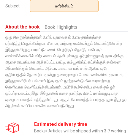
Subject
மார்க்சியம்
About the book
Book Highlights
ஒரு சில நூல்கள்தான் போர்ப் பறவைகள் போல தாக்கத்தை
ஏற்படுத்தியிருக்கின்றன. சீன வரலாற்றை உலகெங்கும் கொண்டுசென்ற
இந்நூல் சிறந்த பாராட்டுகளைப் பெற்றிருப்பதோடு, மாபெரும்
எண்ணிக்கையில் விற்பனையும் ஆகியுள்ளது. ஓர் இராணுவத் தளபதிக்கு
ஆசை நாயகியாக ஆக்கப்பட்ட பாட்டி, கம்யூனிஸ்ட் கட்சிக்குத் தன்னை
அர்பணித்துக் கொண்ட அம்மா, மகளான யங் சாங் ஆகிய ஒரே
குடும்பத்தில் தோன்றிய மூன்று தலைமுறைப் பெண்மணிகளின் மூலமாக,
இந்நூலாசிரியர் யங் சாங் இருபதாம் நூற்றாண்டு சீன வரலாற்றை
தெளிவாக வெளிப்படுத்தியுள்ளார். மயிர்க்கூச்செறிய வைக்கும் ஓர்
ஒப்பற்ற படைப்பு இது. இந்நூலின் கதை நகர்ந்த விதம் மறக்கமுடியாத
ஒன்றாக மனதில் பதிந்துவிட்டது. எந்தக் கோணத்தில் பார்த்தாலும் இது ஓர்
அபூர்வக் காப்பியமாகவே காணப்படுகிறது.
Estimated delivery time
Books/ Articles will be shipped within 3-7 working