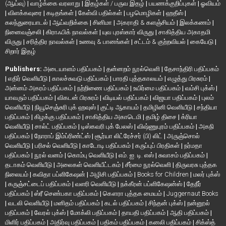
(ஆய்வு)
|
வாழ்க்கை வரலாறு
|
இதழ்கள் / பருவ இதழ்
|
பயணக்குறிப்புகள்
|
ஓவியம்
|
விளக்கவுரை
|
கடிதங்கள்
|
கேள்வி பதில்கள்
|
பழமொழிகள்
|
ஹதீஸ்
|
கலந்துரையாடல்
|
ஆய்வறிக்கை
|
சினிமா
|
அகராதி & களஞ்சியம்
|
இலக்கணம்
|
நினைவஞ்சலி
|
கிராஃபிக் நாவல்கள்
|
யுவ புரஸ்கார் விருது
|
சாகித்திய அகாதமி
விருது
|
சரித்திர நாவல்கள்
|
உணவு & பானங்கள்
|
சட்டம் & குற்றவியல்
|
கையேடு
|
சிறார் இதழ்
Publishers:
அடையாளம் பதிப்பகம்
|
தன்னறம் நூல்வெளி
|
தேசாந்திரி பதிப்பகம்
|
எதிர் வெளியீடு
|
காலச்சுவடு பதிப்பகம்
|
பாரதி புத்தகாலயம்
|
எழுத்து பிரசுரம்
|
அன்னம் அகரம் பதிப்பகம்
|
நற்றிணை பதிப்பகம்
|
உயிர்மை பதிப்பகம்
|
வம்சி புக்ஸ்
|
யாவரும் பதிப்பகம்
|
விகடன் பிரசுரம்
|
விடியல் பதிப்பகம்
|
விஜயா பதிப்பகம்
|
புலம்
வெளியீடு
|
நியூசெஞ்சுரி புக் ஹவுஸ்
|
குட்டி ஆகாயம்
|
தமிழினி வெளியீடு
|
சந்தியா
பதிப்பகம்
|
கிழக்கு பதிப்பகம்
|
சாகித்திய அகாடெமி
|
தமிழ் திசை
|
க்ரியா
வெளியீடு
|
சால்ட் பதிப்பகம்
|
டிஸ்கவரி புக் பேலஸ்
|
விஷ்ணுபுரம் பதிப்பகம்
|
அகநி
பதிப்பகம்
|
நோராப் இம்ப்ரிண்ட்ஸ்
|
சூர்யா லிட்ரேச்சர் (பி) லிட்
|
அருஞ்சொல்
வெளியீடு
|
பரிசல் வெளியீடு
|
காடோடி பதிப்பகம்
|
கருப்புப் பிரதிகள்
|
நர்மதா
பதிப்பகம்
|
நூல் வனம்
|
கொம்பு வெளியீடு
|
எம். ஐ. டி. எஸ்
|
சுவாசம் பதிப்பகம்
|
தடாகம் வெளியீடு
|
அலைகள் வெளியீட்டகம்
|
சீர்மை நூல்வெளி
|
திருவரசு புத்தக
நிலையம்
|
கவிதா பப்ளிகேஷன்
|
அழிசி பதிப்பகம்
|
Books for Children
|
மலர் புக்ஸ்
|
கருஞ்சட்டைப் பதிப்பகம்
|
வளரி வெளியீடு
|
நக்கீரன் பப்ளிகேஷன்ஸ்
|
தேநீர்
பதிப்பகம்
|
ஸ்ரீ செண்பகா பதிப்பகம்
|
கௌரா புத்தக மையம்
|
Juggernaut Books
|
வடலி வெளியீடு
|
மனிதம் பதிப்பகம்
|
கடல் பதிப்பகம்
|
சிந்தன் புக்ஸ்
|
நன்னூல்
பதிப்பகம்
|
வேரல் புக்ஸ்
|
மோக்லி பதிப்பகம்
|
தாயதி பதிப்பகம்
|
ஆதி பதிப்பகம்
|
மிளிர் பதிப்பகம்
|
அதிர்வு பதிப்பகம்
|
பதிகம் பதிப்பகம்
|
கனலி பதிப்பகம்
|
சிக்ஸ்த்