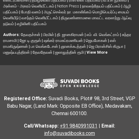
எண்டர்பிரைசஸ்
|
தமிழ்வெளி பதிப்பகம்
|
ராஸ லீலா பதிப்பகம்
|
வ.உ.சி நூலகம்
|
அன்னம் - அகரம் வெளியீட்டகம்
|
Notion Press
|
நாவலந்தேயம் பதிப்பகம்
|
ஆழி
பதிப்பகம்
|
போதி வனம்
|
அருட்செல்வர் நா. மகாலிங்கம் மொழிபெயர்ப்பு மையம்
வெளியீடு
|
வசந்தம் வெளியீட்டகம்
|
திருவண்ணாமலை மாவட்ட வரலாற்று ஆய்வு
நடுவம்
|
எழிலினி பதிப்பகம்
Authors:
தேவதச்சன்
|
பிரமிள்
|
தி. ஜானகிராமன்
|
எம். வி. வெங்கட்ராம்
|
சுந்தர
ராமசாமி
|
ஜோ டி குரூஸ்
|
ஷங்கர் ராமசுப்ரமணியன்
|
ஜெயமோகன்
|
எஸ்
ராமகிருஷ்ணன்
|
பா வெங்கடேசன்
|
ஞானக்கூத்தன்
|
ஜெ பிரான்சிஸ் கிருபா
|
மனுஷ்யபுத்திரன்
|
தேவதேவன்
|
ஜலாலுத்தின் ரூமி
|
View More
Registered Office:
Suvadi Books, Plot# 98, 3rd Street, VGP
Babu Nagar, (Land Mark: Opposite EB Office), Medavakam,
Chennai 600100.
Call/Whatsapp:
+91 9840991031
|
Email:
info@suvadibooks.com