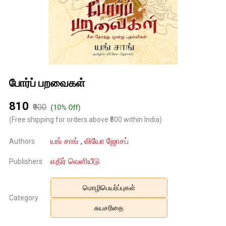
போர்ப் பறவைகள்
₹810
₹900
(10% Off)
(Free shipping for orders above ₹500 within India)
யங் சாங்
,
லியோ ஜோசப்
Authors
எதிர் வெளியீடு
Publishers
மொழிபெயர்ப்புகள்
Category
சுயசரிதை