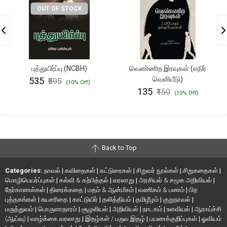
OUT OF STOCK
புத்துயிர்ப்பு (NCBH)
வெண்ணிற இரவுகள் (எதிர்
வெளியீடு)
₹535
₹595
(10% Off)
₹135
₹150
(10% Off)
Back to Top
Categories:
நாவல்
|
கவிதைகள்
|
கட்டுரைகள்
|
சிறுவர் நூல்கள்
|
சிறுகதைகள்
|
மொழிபெயர்ப்புகள்
|
கல்வி & கற்பித்தல்
|
வரலாறு
|
அரசியல் & சமூக அறிவியல்
|
நேர்காணல்கள்
|
திரைக்கதை
|
மதம் & ஆன்மீகம்
|
வணிகம் & பணம்
|
பிற
புத்தகங்கள்
|
சுயசரிதை
|
காட்டுயிர்
|
தலித்தியம்
|
தமிழீழம்
|
குறுநாவல்
|
மருத்துவம்
|
பொருளாதாரம்
|
சூழலியல்
|
அறிவியல்
|
நாடகம்
|
உளவியல்
|
ஆராய்ச்சி
(ஆய்வு)
|
வாழ்க்கை வரலாறு
|
இதழ்கள் / பருவ இதழ்
|
பயணக்குறிப்புகள்
|
ஓவியம்