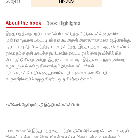
Subject
HINDUS
About the book
Book Highlights
இந்து மதத்தை பற்றிய உலகின் மிகச்சிறந்த அறிஞர்களில் ஒருவரின்
முன்னோடியான படைப்பு. ஏற்கனவே அதன் அசாதாரணமான ஆழ்நோக்கு,
பகுப்பாய்வு ஆகியவற்றிற்குப் புகழ்பெற்றது. இந்த புத்தகம் ஒரு செவ்வியல்
நூலாகும் தகுதி படைத்தது. டோனிகருடைய நூல் தனது வீச்சில் மிக
வியப்பூட்டுகின்ற ஒன்று. இதற்குமுன் எவரும் இத்தகைய நூல் ஒன்றை
எழுத முடியும் என்று நினைத்தும் இருக்கமாட்டார்கள்...
பரிவுணர்ச்சியோடும், ஒத்துணர்வோடும், நகைச்சுவையோடும்,
கூருணர்வோடும் எழுதுகிறார்... ஒரு சிறந்த புத்தகம்.
~விவேக் தேவ்ராய், தி இந்தியன் எக்ஸ்பிரஸ்
சமகால உலகில் இந்து மதத்தைப் பற்றிய தீவிர அக்கறை கொண்ட எவரும்
இதைப் படித்து, மகிழ்ந்து, இதில் ஈடுபட்டு, இதனுடன் விவாதிக்கவும்