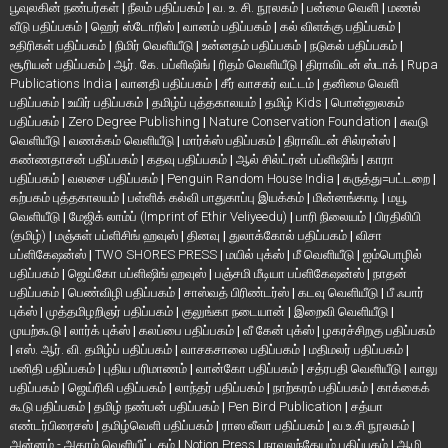
பூவுலகின் நண்பர்கள்
|
நீலம் பதிப்பகம்
|
வ. உ. சி. நூலகம்
|
பன்மை வெளி
|
மணல்
வீடு பதிப்பகம்
|
ஹெர் ஸ்டோரிஸ்
|
வானம் பதிப்பகம்
|
கல் விளக்கு பதிப்பகம்
|
உதிரிகள் பதிப்பகம்
|
நிமிர் வெளியீடு
|
உன்னதம் பதிப்பகம்
|
நடுகல் பதிப்பகம்
|
சூரியன் பதிப்பகம்
|
ஆர். கே. பப்ளிஷிங்
|
ரிதம் வெளியீடு
|
திராவிடன் ஸ்டாக்
|
Rupa
Publications India
|
வானதி பதிப்பகம்
|
சீர் வாசகர் வட்டம்
|
தனிமை வெளி
பதிப்பகம்
|
உயிர் பதிப்பகம்
|
தமிழ்ப் புத்தகாலயம்
|
தமிழ் Kids
|
பொன்னுலகம்
பதிப்பகம்
|
Zero Degree Publishing
|
Nature Conservation Foundation
|
சுவடு
வெளியீடு
|
வணக்கம் வெளியீடு
|
மார்க்ஸ் பதிப்பகம்
|
திராவிடன் சில்ரன்ஸ்
|
கண்ணதாசன் பதிப்பகம்
|
கதவு பதிப்பகம்
|
ஆல் சில்ட்ரன் பப்ளிஷிங்
|
காரா
பதிப்பகம்
|
வலசை பதிப்பகம்
|
Penguin Random House India
|
கருத்து=பட்டறை
|
கற்பகம் புத்தகாலயம்
|
பள்ளிக் கல்வி பாதுகாப்பு இயக்கம்
|
மின்னங்காடி
|
மயூ
வெளியீடு
|
மேஜிக் லாம்ப் (Imprint of Ethir Veliyeedu)
|
பாரி நிலையம்
|
பிரதிலிபி
(தமிழ்)
|
மஞ்சுள் பப்ளிசிங் ஹவுஸ்
|
தினவு
|
துலாக்கோல் பதிப்பகம்
|
விசா
பப்ளிகேஷன்ஸ்
|
TWO SHORES PRESS
|
மயில் புக்ஸ்
|
மீ வெளியீடு
|
ஐம்பொழில்
பதிப்பகம்
|
ஜெய்கோ பப்ளிஷிங் ஹவுஸ்
|
பஞ்சமி மீடியா பப்ளிகேஷன்ஸ்
|
நாதன்
பதிப்பகம்
|
பெண்விழி பதிப்பகம்
|
சாஸ்வத் பிரிண்டர்ஸ்
|
கடவு வெளியீடு
|
பீ ஃபார்
புக்ஸ்
|
முத்தமிழறிஞர் பதிப்பகம்
|
குலுங்கா நடையான்
|
இறைவி வெளியீடு
|
முயற்கூடு
|
லார்க் புக்ஸ்
|
கலப்பை பதிப்பகம்
|
வீ கேன் புக்ஸ்
|
ழகரச்சிறகு பதிப்பகம்
|
எஸ். ஆர். வி. தமிழ்ப் பதிப்பகம்
|
வாசகசாலை பதிப்பகம்
|
மதிமலர் பதிப்பகம்
|
மனிதி பதிப்பகம்
|
புதிய பரிமாணம்
|
வான்கோ பதிப்பகம்
|
சத்ரபதி வெளியீடு
|
வாலு
பதிப்பகம்
|
ஜெய்ரிகி பதிப்பகம்
|
லாந்தர் பதிப்பகம்
|
நாற்கரம் பதிப்பகம்
|
காக்கைக்
கூடு பதிப்பகம்
|
தமிழ் நண்பன் பதிப்பகம்
|
Pen Bird Publication
|
சத்யா
எண்டர்பிரைசஸ்
|
தமிழ்வெளி பதிப்பகம்
|
ராஸ லீலா பதிப்பகம்
|
வ.உ.சி நூலகம்
|
அன்னம் - அகரம் வெளியீட்டகம்
|
Notion Press
|
நாவலந்தேயம் பதிப்பகம்
|
ஆழி