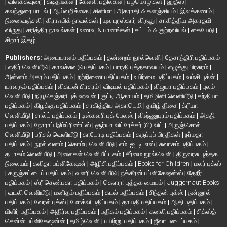
|
விளக்கவுரை
|
கடிதங்கள்
|
கேள்வி பதில்கள்
|
பழமொழிகள்
|
ஹதீஸ்
|
கலந்துரையாடல்
|
ஆய்வறிக்கை
|
சினிமா
|
அகராதி & களஞ்சியம்
|
இலக்கணம்
|
நினைவஞ்சலி
|
கிராஃபிக் நாவல்கள்
|
யுவ புரஸ்கார் விருது
|
சாகித்திய அகாதமி
விருது
|
சரித்திர நாவல்கள்
|
உணவு & பானங்கள்
|
சட்டம் & குற்றவியல்
|
கையேடு
|
சிறார் இதழ்
Publishers:
அடையாளம் பதிப்பகம்
|
தன்னறம் நூல்வெளி
|
தேசாந்திரி பதிப்பகம்
|
எதிர் வெளியீடு
|
காலச்சுவடு பதிப்பகம்
|
பாரதி புத்தகாலயம்
|
எழுத்து பிரசுரம்
|
அன்னம் அகரம் பதிப்பகம்
|
நற்றிணை பதிப்பகம்
|
உயிர்மை பதிப்பகம்
|
வம்சி புக்ஸ்
|
யாவரும் பதிப்பகம்
|
விகடன் பிரசுரம்
|
விடியல் பதிப்பகம்
|
விஜயா பதிப்பகம்
|
புலம்
வெளியீடு
|
நியூசெஞ்சுரி புக் ஹவுஸ்
|
குட்டி ஆகாயம்
|
தமிழினி வெளியீடு
|
சந்தியா
பதிப்பகம்
|
கிழக்கு பதிப்பகம்
|
சாகித்திய அகாடெமி
|
தமிழ் திசை
|
க்ரியா
வெளியீடு
|
சால்ட் பதிப்பகம்
|
டிஸ்கவரி புக் பேலஸ்
|
விஷ்ணுபுரம் பதிப்பகம்
|
அகநி
பதிப்பகம்
|
நோராப் இம்ப்ரிண்ட்ஸ்
|
சூர்யா லிட்ரேச்சர் (பி) லிட்
|
அருஞ்சொல்
வெளியீடு
|
பரிசல் வெளியீடு
|
காடோடி பதிப்பகம்
|
கருப்புப் பிரதிகள்
|
நர்மதா
பதிப்பகம்
|
நூல் வனம்
|
கொம்பு வெளியீடு
|
எம். ஐ. டி. எஸ்
|
சுவாசம் பதிப்பகம்
|
தடாகம் வெளியீடு
|
அலைகள் வெளியீட்டகம்
|
சீர்மை நூல்வெளி
|
திருவரசு புத்தக
நிலையம்
|
கவிதா பப்ளிகேஷன்
|
அழிசி பதிப்பகம்
|
Books for Children
|
மலர் புக்ஸ்
|
கருஞ்சட்டைப் பதிப்பகம்
|
வளரி வெளியீடு
|
நக்கீரன் பப்ளிகேஷன்ஸ்
|
தேநீர்
பதிப்பகம்
|
ஸ்ரீ செண்பகா பதிப்பகம்
|
கௌரா புத்தக மையம்
|
Juggernaut Books
|
வடலி வெளியீடு
|
மனிதம் பதிப்பகம்
|
கடல் பதிப்பகம்
|
சிந்தன் புக்ஸ்
|
நன்னூல்
பதிப்பகம்
|
வேரல் புக்ஸ்
|
மோக்லி பதிப்பகம்
|
தாயதி பதிப்பகம்
|
ஆதி பதிப்பகம்
|
மிளிர் பதிப்பகம்
|
அதிர்வு பதிப்பகம்
|
பதிகம் பதிப்பகம்
|
கனலி பதிப்பகம்
|
சிக்ஸ்த்
சென்ஸ் பப்ளிகேஷன்ஸ்
|
தமிழ்வெளி
|
பயிற்று பதிப்பகம்
|
ஜீவா படைப்பகம்
|