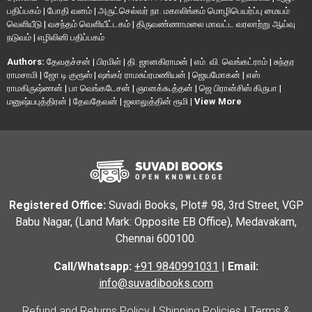
பதிப்பகம்
|
போதி வனம்
|
அருட்செல்வர் நா. மகாலிங்கம் மொழிபெயர்ப்பு மையம்
வெளியீடு
|
வசந்தம் வெளியீட்டகம்
|
திருவண்ணாமலை மாவட்ட வரலாற்று ஆய்வு
நடுவம்
|
எழிலினி பதிப்பகம்
Authors:
தேவதச்சன்
|
பிரமிள்
|
தி. ஜானகிராமன்
|
எம். வி. வெங்கட்ராம்
|
சுந்தர
ராமசாமி
|
ஜோ டி குரூஸ்
|
ஷங்கர் ராமசுப்ரமணியன்
|
ஜெயமோகன்
|
எஸ்
ராமகிருஷ்ணன்
|
பா வெங்கடேசன்
|
ஞானக்கூத்தன்
|
ஜெ பிரான்சிஸ் கிருபா
|
மனுஷ்யபுத்திரன்
|
தேவதேவன்
|
ஜலாலுத்தின் ரூமி
|
View More
Registered Office:
Suvadi Books, Plot# 98, 3rd Street, VGP
Babu Nagar, (Land Mark: Opposite EB Office), Medavakam,
Chennai 600100.
Call/Whatsapp:
+91 9840991031
|
Email:
info@suvadibooks.com
Refund and Returns Policy
|
Shipping Policies
|
Terms &