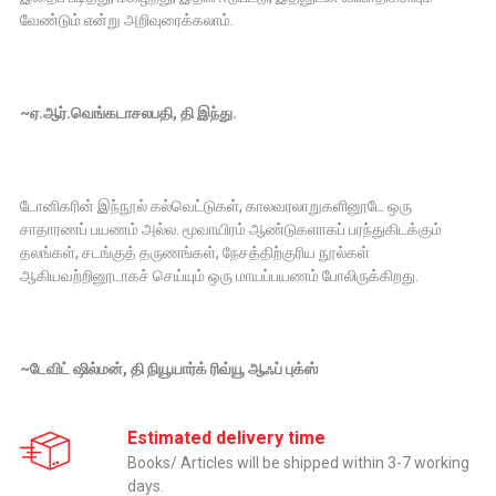
வேண்டும் என்று அறிவுரைக்கலாம்.
~ஏ.ஆர்.வெங்கடாசலபதி, தி இந்து.
டோனிகரின் இந்நூல் கல்வெட்டுகள், காலவரலாறுகளினூடே ஒரு
சாதாரணப் பயணம் அல்ல. மூவாயிரம் ஆண்டுகளாகப் பரந்துகிடக்கும்
தலங்கள், சடங்குத் தருணங்கள், நேசத்திற்குரிய நூல்கள்
ஆகியவற்றினூடாகச் செய்யும் ஒரு மாயப்பயணம் போலிருக்கிறது.
~டேவிட் ஷில்மன், தி நியூயார்க் ரிவ்யூ ஆஃப் புக்ஸ்
Estimated delivery time
Books/ Articles will be shipped within 3-7 working
days.