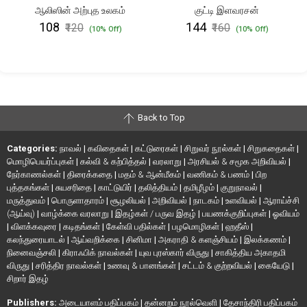
ஆலிஸின் அற்புத உலகம்
குட்டி இளவரசன்
₹108
₹144
₹120
₹160
(10% Off)
(10% Off)
Back to Top
Categories:
நாவல்
|
கவிதைகள்
|
கட்டுரைகள்
|
சிறுவர் நூல்கள்
|
சிறுகதைகள்
|
மொழிபெயர்ப்புகள்
|
கல்வி & கற்பித்தல்
|
வரலாறு
|
அரசியல் & சமூக அறிவியல்
|
நேர்காணல்கள்
|
திரைக்கதை
|
மதம் & ஆன்மீகம்
|
வணிகம் & பணம்
|
பிற
புத்தகங்கள்
|
சுயசரிதை
|
காட்டுயிர்
|
தலித்தியம்
|
தமிழீழம்
|
குறுநாவல்
|
மருத்துவம்
|
பொருளாதாரம்
|
சூழலியல்
|
அறிவியல்
|
நாடகம்
|
உளவியல்
|
ஆராய்ச்சி
(ஆய்வு)
|
வாழ்க்கை வரலாறு
|
இதழ்கள் / பருவ இதழ்
|
பயணக்குறிப்புகள்
|
ஓவியம்
|
விளக்கவுரை
|
கடிதங்கள்
|
கேள்வி பதில்கள்
|
பழமொழிகள்
|
ஹதீஸ்
|
கலந்துரையாடல்
|
ஆய்வறிக்கை
|
சினிமா
|
அகராதி & களஞ்சியம்
|
இலக்கணம்
|
நினைவஞ்சலி
|
கிராஃபிக் நாவல்கள்
|
யுவ புரஸ்கார் விருது
|
சாகித்திய அகாதமி
விருது
|
சரித்திர நாவல்கள்
|
உணவு & பானங்கள்
|
சட்டம் & குற்றவியல்
|
கையேடு
|
சிறார் இதழ்
Publishers:
அடையாளம் பதிப்பகம்
|
தன்னறம் நூல்வெளி
|
தேசாந்திரி பதிப்பகம்