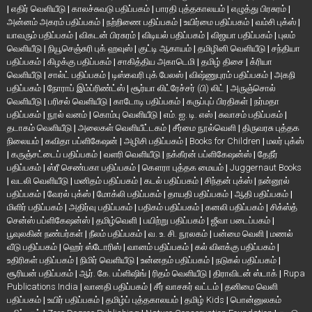
|
எதிர் வெளியீடு
|
காலச்சுவடு பதிப்பகம்
|
பாரதி புத்தகாலயம்
|
எழுத்து பிரசுரம்
|
அன்னம் அகரம் பதிப்பகம்
|
நற்றிணை பதிப்பகம்
|
உயிர்மை பதிப்பகம்
|
வம்சி புக்ஸ்
|
யாவரும் பதிப்பகம்
|
விகடன் பிரசுரம்
|
விடியல் பதிப்பகம்
|
விஜயா பதிப்பகம்
|
புலம்
வெளியீடு
|
நியூசெஞ்சுரி புக் ஹவுஸ்
|
குட்டி ஆகாயம்
|
தமிழினி வெளியீடு
|
சந்தியா
பதிப்பகம்
|
கிழக்கு பதிப்பகம்
|
சாகித்திய அகாடெமி
|
தமிழ் திசை
|
க்ரியா
வெளியீடு
|
சால்ட் பதிப்பகம்
|
டிஸ்கவரி புக் பேலஸ்
|
விஷ்ணுபுரம் பதிப்பகம்
|
அகநி
பதிப்பகம்
|
நோராப் இம்ப்ரிண்ட்ஸ்
|
சூர்யா லிட்ரேச்சர் (பி) லிட்
|
அருஞ்சொல்
வெளியீடு
|
பரிசல் வெளியீடு
|
காடோடி பதிப்பகம்
|
கருப்புப் பிரதிகள்
|
நர்மதா
பதிப்பகம்
|
நூல் வனம்
|
கொம்பு வெளியீடு
|
எம். ஐ. டி. எஸ்
|
சுவாசம் பதிப்பகம்
|
தடாகம் வெளியீடு
|
அலைகள் வெளியீட்டகம்
|
சீர்மை நூல்வெளி
|
திருவரசு புத்தக
நிலையம்
|
கவிதா பப்ளிகேஷன்
|
அழிசி பதிப்பகம்
|
Books for Children
|
மலர் புக்ஸ்
|
கருஞ்சட்டைப் பதிப்பகம்
|
வளரி வெளியீடு
|
நக்கீரன் பப்ளிகேஷன்ஸ்
|
தேநீர்
பதிப்பகம்
|
ஸ்ரீ செண்பகா பதிப்பகம்
|
கௌரா புத்தக மையம்
|
Juggernaut Books
|
வடலி வெளியீடு
|
மனிதம் பதிப்பகம்
|
கடல் பதிப்பகம்
|
சிந்தன் புக்ஸ்
|
நன்னூல்
பதிப்பகம்
|
வேரல் புக்ஸ்
|
மோக்லி பதிப்பகம்
|
தாயதி பதிப்பகம்
|
ஆதி பதிப்பகம்
|
மிளிர் பதிப்பகம்
|
அதிர்வு பதிப்பகம்
|
பதிகம் பதிப்பகம்
|
கனலி பதிப்பகம்
|
சிக்ஸ்த்
சென்ஸ் பப்ளிகேஷன்ஸ்
|
தமிழ்வெளி
|
பயிற்று பதிப்பகம்
|
ஜீவா படைப்பகம்
|
பூவுலகின் நண்பர்கள்
|
நீலம் பதிப்பகம்
|
வ. உ. சி. நூலகம்
|
பன்மை வெளி
|
மணல்
வீடு பதிப்பகம்
|
ஹெர் ஸ்டோரிஸ்
|
வானம் பதிப்பகம்
|
கல் விளக்கு பதிப்பகம்
|
உதிரிகள் பதிப்பகம்
|
நிமிர் வெளியீடு
|
உன்னதம் பதிப்பகம்
|
நடுகல் பதிப்பகம்
|
சூரியன் பதிப்பகம்
|
ஆர். கே. பப்ளிஷிங்
|
ரிதம் வெளியீடு
|
திராவிடன் ஸ்டாக்
|
Rupa
Publications India
|
வானதி பதிப்பகம்
|
சீர் வாசகர் வட்டம்
|
தனிமை வெளி
பதிப்பகம்
|
உயிர் பதிப்பகம்
|
தமிழ்ப் புத்தகாலயம்
|
தமிழ் Kids
|
பொன்னுலகம்