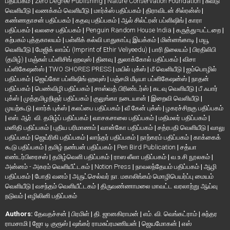
பதிப்பகம்
|
Zero Degree Publishing
|
Nature Conservation Foundation
|
சுவடு
வெளியீடு
|
வணக்கம் வெளியீடு
|
மார்க்ஸ் பதிப்பகம்
|
திராவிடன் சில்ரன்ஸ்
|
கண்ணதாசன் பதிப்பகம்
|
கதவு பதிப்பகம்
|
ஆல் சில்ட்ரன் பப்ளிஷிங்
|
காரா
பதிப்பகம்
|
வலசை பதிப்பகம்
|
Penguin Random House India
|
கருத்து=பட்டறை
|
கற்பகம் புத்தகாலயம்
|
பள்ளிக் கல்வி பாதுகாப்பு இயக்கம்
|
மின்னங்காடி
|
மயூ
வெளியீடு
|
மேஜிக் லாம்ப் (Imprint of Ethir Veliyeedu)
|
பாரி நிலையம்
|
பிரதிலிபி
(தமிழ்)
|
மஞ்சுள் பப்ளிசிங் ஹவுஸ்
|
தினவு
|
துலாக்கோல் பதிப்பகம்
|
விசா
பப்ளிகேஷன்ஸ்
|
TWO SHORES PRESS
|
மயில் புக்ஸ்
|
மீ வெளியீடு
|
ஐம்பொழில்
பதிப்பகம்
|
ஜெய்கோ பப்ளிஷிங் ஹவுஸ்
|
பஞ்சமி மீடியா பப்ளிகேஷன்ஸ்
|
நாதன்
பதிப்பகம்
|
பெண்விழி பதிப்பகம்
|
சாஸ்வத் பிரிண்டர்ஸ்
|
கடவு வெளியீடு
|
பீ ஃபார்
புக்ஸ்
|
முத்தமிழறிஞர் பதிப்பகம்
|
குலுங்கா நடையான்
|
இறைவி வெளியீடு
|
முயற்கூடு
|
லார்க் புக்ஸ்
|
கலப்பை பதிப்பகம்
|
வீ கேன் புக்ஸ்
|
ழகரச்சிறகு பதிப்பகம்
|
எஸ். ஆர். வி. தமிழ்ப் பதிப்பகம்
|
வாசகசாலை பதிப்பகம்
|
மதிமலர் பதிப்பகம்
|
மனிதி பதிப்பகம்
|
புதிய பரிமாணம்
|
வான்கோ பதிப்பகம்
|
சத்ரபதி வெளியீடு
|
வாலு
பதிப்பகம்
|
ஜெய்ரிகி பதிப்பகம்
|
லாந்தர் பதிப்பகம்
|
நாற்கரம் பதிப்பகம்
|
காக்கைக்
கூடு பதிப்பகம்
|
தமிழ் நண்பன் பதிப்பகம்
|
Pen Bird Publication
|
சத்யா
எண்டர்பிரைசஸ்
|
தமிழ்வெளி பதிப்பகம்
|
ராஸ லீலா பதிப்பகம்
|
வ.உ.சி நூலகம்
|
அன்னம் - அகரம் வெளியீட்டகம்
|
Notion Press
|
நாவலந்தேயம் பதிப்பகம்
|
ஆழி
பதிப்பகம்
|
போதி வனம்
|
அருட்செல்வர் நா. மகாலிங்கம் மொழிபெயர்ப்பு மையம்
வெளியீடு
|
வசந்தம் வெளியீட்டகம்
|
திருவண்ணாமலை மாவட்ட வரலாற்று ஆய்வு
நடுவம்
|
எழிலினி பதிப்பகம்
Authors:
தேவதச்சன்
|
பிரமிள்
|
தி. ஜானகிராமன்
|
எம். வி. வெங்கட்ராம்
|
சுந்தர
ராமசாமி
|
ஜோ டி குரூஸ்
|
ஷங்கர் ராமசுப்ரமணியன்
|
ஜெயமோகன்
|
எஸ்