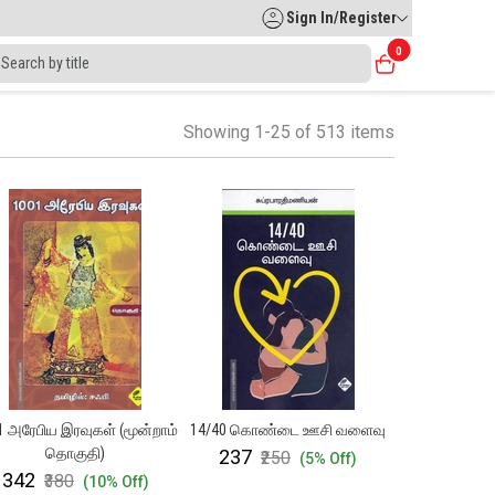
Sign In/Register
0
Showing 1-25 of 513 items
1 அரேபிய இரவுகள் (மூன்றாம்
14/40 கொண்டை ஊசி வளைவு
தொகுதி)
₹237
₹250
(5% Off)
₹342
₹380
(10% Off)