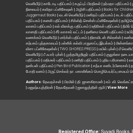
வெளியீடு
|
காடோடி பதிப்பகம்
|
கருப்புப் பிரதிகள்
|
நர்மதா பதிப்பகம்
|
நிலையம்
|
கவிதா பப்ளிகேஷன்
|
அழிசி பதிப்பகம்
|
Books for Childr
Juggernaut Books
|
வடலி வெளியீடு
|
மனிதம் பதிப்பகம்
|
கடல் பதிப்
பதிப்பகம்
|
கனலி பதிப்பகம்
|
சிக்ஸ்த் சென்ஸ் பப்ளிகேஷன்ஸ்
|
தமிழ்
வானம் பதிப்பகம்
|
கல் விளக்கு பதிப்பகம்
|
உதிரிகள் பதிப்பகம்
|
நிமிர்
வானதி பதிப்பகம்
|
சீர் வாசகர் வட்டம்
|
தனிமை வெளி பதிப்பகம்
|
உயிர
வணக்கம் வெளியீடு
|
மார்க்ஸ் பதிப்பகம்
|
திராவிடன் சில்ரன்ஸ்
|
கண்ண
கற்பகம் புத்தகாலயம்
|
பள்ளிக் கல்வி பாதுகாப்பு இயக்கம்
|
மின்னங்கா
விசா பப்ளிகேஷன்ஸ்
|
TWO SHORES PRESS
|
மயில் புக்ஸ்
|
மீ வெளிய
வெளியீடு
|
பீ ஃபார் புக்ஸ்
|
முத்தமிழறிஞர் பதிப்பகம்
|
குலுங்கா நடைய
பதிப்பகம்
|
மதிமலர் பதிப்பகம்
|
மனிதி பதிப்பகம்
|
புதிய பரிமாணம்
|
வா
நண்பன் பதிப்பகம்
|
Pen Bird Publication
|
சத்யா எண்டர்பிரைசஸ்
|
த
போதி வனம்
|
அருட்செல்வர் நா. மகாலிங்கம் மொழிபெயர்ப்பு மையம் 
Authors:
தேவதச்சன்
|
பிரமிள்
|
தி. ஜானகிராமன்
|
எம். வி. வெங்கட்ர
|
மனுஷ்யபுத்திரன்
|
தேவதேவன்
|
ஜலாலுத்தின் ரூமி
|
View More
Registered Office:
Suvadi Books, 