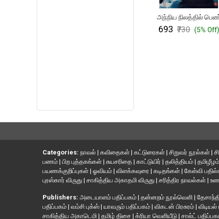
அந்நிய நிலத்தில் பெண
₹693
₹730
(5% Off
Categories:
நாவல்
|
கவிதைகள்
|
கட்டுரைகள்
|
சிறுவர் நூல்கள்
|
ச
பணம்
|
பிற புத்தகங்கள்
|
சுயசரிதை
|
காட்டுயிர்
|
தலித்தியம்
|
தமிழீழம
பயணக்குறிப்புகள்
|
ஓவியம்
|
விளக்கவுரை
|
கடிதங்கள்
|
கேள்வி பதில
புரஸ்கார் விருது
|
சாகித்திய அகாதமி விருது
|
சரித்திர நாவல்கள்
|
உண
Publishers:
அடையாளம் பதிப்பகம்
|
தன்னறம் நூல்வெளி
|
தேசாந்தி
பதிப்பகம்
|
வம்சி புக்ஸ்
|
யாவரும் பதிப்பகம்
|
விகடன் பிரசுரம்
|
விடியல்
சாகித்திய அகாடெமி
|
தமிழ் திசை
|
க்ரியா வெளியீடு
|
சால்ட் பதிப்பக