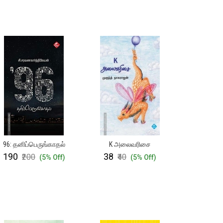
96: தனிப்பெருங்காதல்
K அலைவரிசை
₹190
₹38
₹200
₹40
(5% Off)
(5% Off)