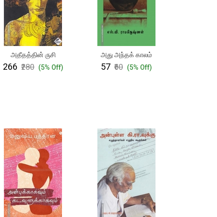
அதீதத்தின் ருசி
அது அந்தக் காலம்
₹266
₹57
₹280
₹60
(5% Off)
(5% Off)