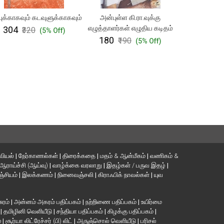
ுக்காகவும் கடவுளுக்காகவும்
அன்புள்ள கி.ரா.வுக்கு
எழுத்தாளர்கள் எழுதிய கடிதம்
₹304
₹320
(5% Off)
₹180
₹190
(5% Off)
வியல்
|
நேர்காணல்கள்
|
திரைக்கதை
|
மதம் & ஆன்மீகம்
|
வணிகம் &
ஆராய்ச்சி (ஆய்வு)
|
வாழ்க்கை வரலாறு
|
இதழ்கள் / பருவ இதழ்
|
்சியம்
|
இலக்கணம்
|
நினைவஞ்சலி
|
கிராஃபிக் நாவல்கள்
|
யுவ
சுரம்
|
அன்னம் அகரம் பதிப்பகம்
|
நற்றிணை பதிப்பகம்
|
உயிர்மை
்
|
தமிழினி வெளியீடு
|
சந்தியா பதிப்பகம்
|
கிழக்கு பதிப்பகம்
|
்
|
சூர்யா லிட்ரேச்சர் (பி) லிட்
|
அருஞ்சொல் வெளியீடு
|
பரிசல்