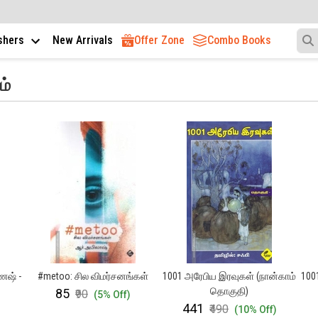
ishers
New Arrivals
Offer Zone
Combo Books
ம்
ேஷ் -
#metoo: சில விமர்சனங்கள்
1001 அரேபிய இரவுகள் (நான்காம்
100
தொகுதி)
₹85
₹90
(5% Off)
₹441
₹490
)
(10% Off)