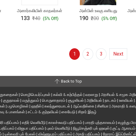
்
அனார்கலியின் காதலர்கள்
அன்பின் உலகு எளியது
அன்ப
₹133
₹190
₹140
₹200
)
(5% Off)
(5% Off)
1
2
3
Next
Back to Top
ிறுகதைகள்
|
மொழிபெயர்ப்புகள்
|
கல்வி & கற்பித்தல்
|
வரலாறு
|
அரசியல் & சமூக அறி
்
|
குறுநாவல்
|
மருத்துவம்
|
பொருளாதாரம்
|
சூழலியல்
|
அறிவியல்
|
நாடகம்
|
உளவியல்
|
்கள்
|
பழமொழிகள்
|
ஹதீஸ்
|
கலந்துரையாடல்
|
ஆய்வறிக்கை
|
சினிமா
|
அகராதி & களஞ
வு & பானங்கள்
|
சட்டம் & குற்றவியல்
|
கையேடு
|
சிறார் இதழ்
ரி பதிப்பகம்
|
எதிர் வெளியீடு
|
காலச்சுவடு பதிப்பகம்
|
பாரதி புத்தகாலயம்
|
எழுத்து பிர
 பதிப்பகம்
|
விஜயா பதிப்பகம்
|
புலம் வெளியீடு
|
நியூசெஞ்சுரி புக் ஹவுஸ்
|
குட்டி ஆகாயம
ம்
|
டிஸ்கவரி புக் பேலஸ்
|
விஷ்ணுபுரம் பதிப்பகம்
|
அகநி பதிப்பகம்
|
நோராப் இம்ப்ரிண்ட்ஸ