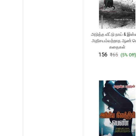
அடுத்த வீட்டு நாய் & இன
அதிசயம்வற்றாத ஆண் ப
கதைகள்
₹156
₹165
(5% Off