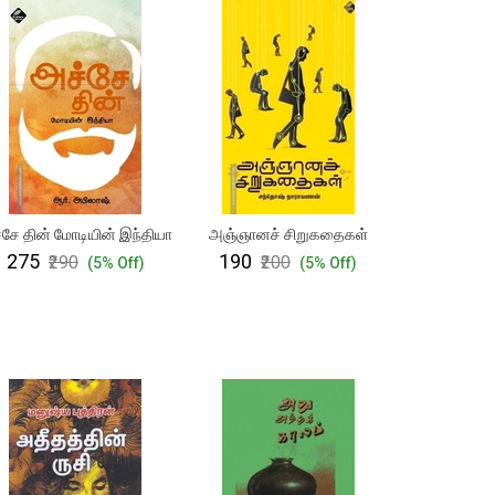
சே தின் மோடியின் இந்தியா
அஞ்ஞானச் சிறுகதைகள்
₹275
₹190
₹290
₹200
(5% Off)
(5% Off)