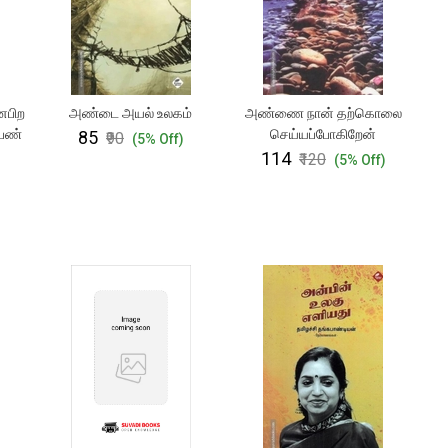
்னபிற
அண்டை அயல் உலகம்
அண்ணை நான் தற்கொலை
ெண்
செய்யப்போகிறேன்
₹85
₹90
(5% Off)
₹114
₹120
(5% Off)
)