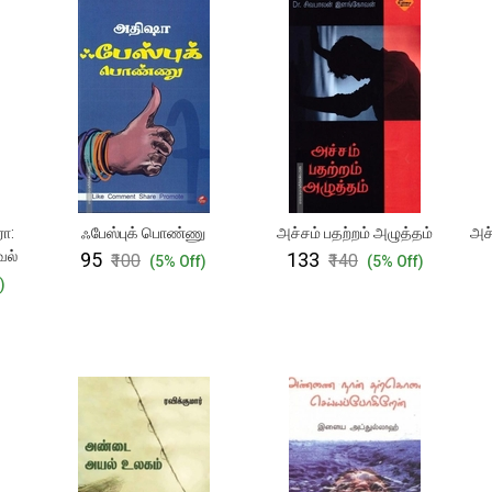
ரா:
ஃபேஸ்புக் பொண்ணு
அச்சம் பதற்றம் அழுத்தம்
அச்
வல்
₹95
₹133
₹100
₹140
(5% Off)
(5% Off)
)