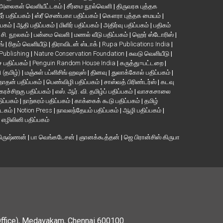
அலைகள் வெளியீட்டகம்
|
சீர்மை நூல்வெளி
|
திருவரசு புத்தக
ீர் பதிப்பகம்
|
ஸ்ரீ செண்பகா பதிப்பகம்
|
கௌரா புத்தக மையம்
|
்பகம்
|
ஆதி பதிப்பகம்
|
மிளிர் பதிப்பகம்
|
அதிர்வு பதிப்பகம்
|
பதிகம்
. சி. நூலகம்
|
பன்மை வெளி
|
மணல் வீடு பதிப்பகம்
|
ஹெர் ஸ்டோரிஸ்
|
ங்
|
ரிதம் வெளியீடு
|
திராவிடன் ஸ்டாக்
|
Rupa Publications India
|
 Publishing
|
Nature Conservation Foundation
|
சுவடு வெளியீடு
|
பதிப்பகம்
|
Penguin Random House India
|
கருத்து=பட்டறை
|
ி (தமிழ்)
|
மஞ்சுள் பப்ளிசிங் ஹவுஸ்
|
தினவு
|
துலாக்கோல் பதிப்பகம்
|
நாதன் பதிப்பகம்
|
பெண்விழி பதிப்பகம்
|
சாஸ்வத் பிரிண்டர்ஸ்
|
கடவு
கரச்சிறகு பதிப்பகம்
|
எஸ். ஆர். வி. தமிழ்ப் பதிப்பகம்
|
வாசகசாலை
திப்பகம்
|
நாற்கரம் பதிப்பகம்
|
காக்கைக் கூடு பதிப்பகம்
|
தமிழ்
்டகம்
|
Notion Press
|
நாவலந்தேயம் பதிப்பகம்
|
ஆழி பதிப்பகம்
|
|
எழிலினி பதிப்பகம்
கிருஷ்ணன்
|
பா வெங்கடேசன்
|
ஞானக்கூத்தன்
|
ஜெ பிரான்சிஸ் கிருபா
Office), Medavakam, Chennai 600100.