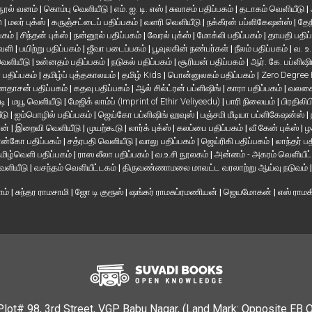
நூல் வனம்
|
கொம்பு வெளியீடு
|
எம். ஐ. டி. எஸ்
|
சுவாசம் பதிப்பகம்
|
தடாகம் வெளியீடு
|
en
|
மலர் புக்ஸ்
|
கருஞ்சட்டைப் பதிப்பகம்
|
வளரி வெளியீடு
|
நக்கீரன் பப்ளிகேஷன்ஸ்
|
தேந
பகம்
|
சிந்தன் புக்ஸ்
|
நன்னூல் பதிப்பகம்
|
வேரல் புக்ஸ்
|
மோக்லி பதிப்பகம்
|
தாயதி பதிப
வெளி
|
பயிற்று பதிப்பகம்
|
ஜீவா படைப்பகம்
|
பூவுலகின் நண்பர்கள்
|
நீலம் பதிப்பகம்
|
வ. உ
 வெளியீடு
|
உன்னதம் பதிப்பகம்
|
நடுகல் பதிப்பகம்
|
சூரியன் பதிப்பகம்
|
ஆர். கே. பப்ளிஷி
் பதிப்பகம்
|
தமிழ்ப் புத்தகாலயம்
|
தமிழ் Kids
|
பொன்னுலகம் பதிப்பகம்
|
Zero Degree
தாசன் பதிப்பகம்
|
கதவு பதிப்பகம்
|
ஆல் சில்ட்ரன் பப்ளிஷிங்
|
காரா பதிப்பகம்
|
வலசை 
டி
|
மயூ வெளியீடு
|
மேஜிக் லாம்ப் (Imprint of Ethir Veliyeedu)
|
பாரி நிலையம்
|
பிரதிலிப
ீடு
|
ஐம்பொழில் பதிப்பகம்
|
ஜெய்கோ பப்ளிஷிங் ஹவுஸ்
|
பஞ்சமி மீடியா பப்ளிகேஷன்ஸ்
|
ான்
|
இறைவி வெளியீடு
|
முயற்கூடு
|
லார்க் புக்ஸ்
|
கலப்பை பதிப்பகம்
|
வீ கேன் புக்ஸ்
|
ழ
ன்கோ பதிப்பகம்
|
சத்ரபதி வெளியீடு
|
வாலு பதிப்பகம்
|
ஜெய்ரிகி பதிப்பகம்
|
லாந்தர் ப
மிழ்வெளி பதிப்பகம்
|
ராஸ லீலா பதிப்பகம்
|
வ.உ.சி நூலகம்
|
அன்னம் - அகரம் வெளியீட
வெளியீடு
|
வசந்தம் வெளியீட்டகம்
|
திருவண்ணாமலை மாவட்ட வரலாற்று ஆய்வு நடுவம்
ாம்
|
சுந்தர ராமசாமி
|
ஜோ டி குரூஸ்
|
ஷங்கர் ராமசுப்ரமணியன்
|
ஜெயமோகன்
|
எஸ் ராம
Plot# 98, 3rd Street, VGP Babu Nagar, (Land Mark: Opposite EB 