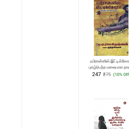
ஃபிரான்ஸிஸ் இட்டிக்கோ
புகழ்பெற்ற மலையாள நா
₹247
₹275
(10% Off