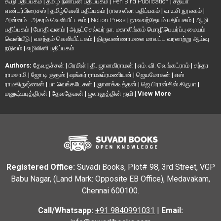
கூடு பதிப்பகம்
|
தமிழ் நண்பன் பதிப்பகம்
|
Pen Bird Publication
|
சத்யா
எண்டர்பிரைசஸ்
|
தமிழ்வெளி பதிப்பகம்
|
ராஸ லீலா பதிப்பகம்
|
வ.உ.சி நூலகம்
|
அன்னம் - அகரம் வெளியீட்டகம்
|
Notion Press
|
நாவலந்தேயம் பதிப்பகம்
|
ஆழி
பதிப்பகம்
|
போதி வனம்
|
அருட்செல்வர் நா. மகாலிங்கம் மொழிபெயர்ப்பு மையம்
வெளியீடு
|
வசந்தம் வெளியீட்டகம்
|
திருவண்ணாமலை மாவட்ட வரலாற்று ஆய்வு
நடுவம்
|
எழிலினி பதிப்பகம்
Authors:
தேவதச்சன்
|
பிரமிள்
|
தி. ஜானகிராமன்
|
எம். வி. வெங்கட்ராம்
|
சுந்தர
ராமசாமி
|
ஜோ டி குரூஸ்
|
ஷங்கர் ராமசுப்ரமணியன்
|
ஜெயமோகன்
|
எஸ்
ராமகிருஷ்ணன்
|
பா வெங்கடேசன்
|
ஞானக்கூத்தன்
|
ஜெ பிரான்சிஸ் கிருபா
|
மனுஷ்யபுத்திரன்
|
தேவதேவன்
|
ஜலாலுத்தின் ரூமி
|
View More
Registered Office:
Suvadi Books, Plot# 98, 3rd Street, VGP
Babu Nagar, (Land Mark: Opposite EB Office), Medavakam,
Chennai 600100.
Call/Whatsapp:
+91 9840991031
|
Email: