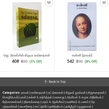
ஜெ. பிரான்சிஸ் கிருபா கவிதைகள்
கன்னி (நாவல்)
₹408
₹542
₹430
₹590
(5% Off)
(8% Off)
Back to Top
Categories:
நாவல்
|
கவிதைகள்
|
கட்டுரைகள்
|
சிறுவர் நூல்கள்
|
சிறுகதைகள்
|
மொழிபெயர்ப்புகள்
|
கல்வி & கற்பித்தல்
|
வரலாறு
|
அரசியல் & சமூக அறிவியல்
|
நேர்காணல்கள்
|
திரைக்கதை
|
மதம் & ஆன்மீகம்
|
வணிகம் & பணம்
|
பிற
புத்தகங்கள்
|
சுயசரிதை
|
காட்டுயிர்
|
தலித்தியம்
|
தமிழீழம்
|
குறுநாவல்
|