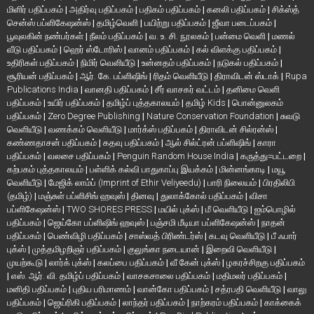
மிளிர் பதிப்பகம்
|
அதிர்வு பதிப்பகம்
|
பதிகம் பதிப்பகம்
|
கனலி பதிப்பகம்
|
சிக்ஸ்த்
சென்ஸ் பப்ளிகேஷன்ஸ்
|
தமிழ்வெளி
|
பயிற்று பதிப்பகம்
|
ஜீவா படைப்பகம்
|
பூவுலகின் நண்பர்கள்
|
நீலம் பதிப்பகம்
|
வ. உ. சி. நூலகம்
|
பன்மை வெளி
|
மணல்
வீடு பதிப்பகம்
|
ஹெர் ஸ்டோரிஸ்
|
வானம் பதிப்பகம்
|
கல் விளக்கு பதிப்பகம்
|
உதிரிகள் பதிப்பகம்
|
நிமிர் வெளியீடு
|
உன்னதம் பதிப்பகம்
|
நடுகல் பதிப்பகம்
|
சூரியன் பதிப்பகம்
|
ஆர். கே. பப்ளிஷிங்
|
ரிதம் வெளியீடு
|
திராவிடன் ஸ்டாக்
|
Rupa
Publications India
|
வானதி பதிப்பகம்
|
சீர் வாசகர் வட்டம்
|
தனிமை வெளி
பதிப்பகம்
|
உயிர் பதிப்பகம்
|
தமிழ்ப் புத்தகாலயம்
|
தமிழ் Kids
|
பொன்னுலகம்
பதிப்பகம்
|
Zero Degree Publishing
|
Nature Conservation Foundation
|
சுவடு
வெளியீடு
|
வணக்கம் வெளியீடு
|
மார்க்ஸ் பதிப்பகம்
|
திராவிடன் சில்ரன்ஸ்
|
கண்ணதாசன் பதிப்பகம்
|
கதவு பதிப்பகம்
|
ஆல் சில்ட்ரன் பப்ளிஷிங்
|
காரா
பதிப்பகம்
|
வலசை பதிப்பகம்
|
Penguin Random House India
|
கருத்து=பட்டறை
|
கற்பகம் புத்தகாலயம்
|
பள்ளிக் கல்வி பாதுகாப்பு இயக்கம்
|
மின்னங்காடி
|
மயூ
வெளியீடு
|
மேஜிக் லாம்ப் (Imprint of Ethir Veliyeedu)
|
பாரி நிலையம்
|
பிரதிலிபி
(தமிழ்)
|
மஞ்சுள் பப்ளிசிங் ஹவுஸ்
|
தினவு
|
துலாக்கோல் பதிப்பகம்
|
விசா
பப்ளிகேஷன்ஸ்
|
TWO SHORES PRESS
|
மயில் புக்ஸ்
|
மீ வெளியீடு
|
ஐம்பொழில்
பதிப்பகம்
|
ஜெய்கோ பப்ளிஷிங் ஹவுஸ்
|
பஞ்சமி மீடியா பப்ளிகேஷன்ஸ்
|
நாதன்
பதிப்பகம்
|
பெண்விழி பதிப்பகம்
|
சாஸ்வத் பிரிண்டர்ஸ்
|
கடவு வெளியீடு
|
பீ ஃபார்
புக்ஸ்
|
முத்தமிழறிஞர் பதிப்பகம்
|
குலுங்கா நடையான்
|
இறைவி வெளியீடு
|
முயற்கூடு
|
லார்க் புக்ஸ்
|
கலப்பை பதிப்பகம்
|
வீ கேன் புக்ஸ்
|
ழகரச்சிறகு பதிப்பகம்
|
எஸ். ஆர். வி. தமிழ்ப் பதிப்பகம்
|
வாசகசாலை பதிப்பகம்
|
மதிமலர் பதிப்பகம்
|
மனிதி பதிப்பகம்
|
புதிய பரிமாணம்
|
வான்கோ பதிப்பகம்
|
சத்ரபதி வெளியீடு
|
வாலு
பதிப்பகம்
|
ஜெய்ரிகி பதிப்பகம்
|
லாந்தர் பதிப்பகம்
|
நாற்கரம் பதிப்பகம்
|
காக்கைக்