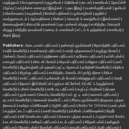
மருத்துவம்
|
பொருளாதாரம்
|
சூழலியல்
|
அறிவியல்
|
நாடகம்
|
உளவியல்
|
ஆராய்ச்சி
(ஆய்வு)
|
வாழ்க்கை வரலாறு
|
இதழ்கள் / பருவ இதழ்
|
பயணக்குறிப்புகள்
|
ஓவியம்
|
விளக்கவுரை
|
கடிதங்கள்
|
கேள்வி பதில்கள்
|
பழமொழிகள்
|
ஹதீஸ்
|
கலந்துரையாடல்
|
ஆய்வறிக்கை
|
சினிமா
|
அகராதி & களஞ்சியம்
|
இலக்கணம்
|
நினைவஞ்சலி
|
கிராஃபிக் நாவல்கள்
|
யுவ புரஸ்கார் விருது
|
சாகித்திய அகாதமி
விருது
|
சரித்திர நாவல்கள்
|
உணவு & பானங்கள்
|
சட்டம் & குற்றவியல்
|
கையேடு
|
சிறார் இதழ்
Publishers:
அடையாளம் பதிப்பகம்
|
தன்னறம் நூல்வெளி
|
தேசாந்திரி பதிப்பகம்
|
எதிர் வெளியீடு
|
காலச்சுவடு பதிப்பகம்
|
பாரதி புத்தகாலயம்
|
எழுத்து பிரசுரம்
|
அன்னம் அகரம் பதிப்பகம்
|
நற்றிணை பதிப்பகம்
|
உயிர்மை பதிப்பகம்
|
வம்சி புக்ஸ்
|
யாவரும் பதிப்பகம்
|
விகடன் பிரசுரம்
|
விடியல் பதிப்பகம்
|
விஜயா பதிப்பகம்
|
புலம்
வெளியீடு
|
நியூசெஞ்சுரி புக் ஹவுஸ்
|
குட்டி ஆகாயம்
|
தமிழினி வெளியீடு
|
சந்தியா
பதிப்பகம்
|
கிழக்கு பதிப்பகம்
|
சாகித்திய அகாடெமி
|
தமிழ் திசை
|
க்ரியா
வெளியீடு
|
சால்ட் பதிப்பகம்
|
டிஸ்கவரி புக் பேலஸ்
|
விஷ்ணுபுரம் பதிப்பகம்
|
அகநி
பதிப்பகம்
|
நோராப் இம்ப்ரிண்ட்ஸ்
|
சூர்யா லிட்ரேச்சர் (பி) லிட்
|
அருஞ்சொல்
வெளியீடு
|
பரிசல் வெளியீடு
|
காடோடி பதிப்பகம்
|
கருப்புப் பிரதிகள்
|
நர்மதா
பதிப்பகம்
|
நூல் வனம்
|
கொம்பு வெளியீடு
|
எம். ஐ. டி. எஸ்
|
சுவாசம் பதிப்பகம்
|
தடாகம் வெளியீடு
|
அலைகள் வெளியீட்டகம்
|
சீர்மை நூல்வெளி
|
திருவரசு புத்தக
நிலையம்
|
கவிதா பப்ளிகேஷன்
|
அழிசி பதிப்பகம்
|
Books for Children
|
மலர் புக்ஸ்
|
கருஞ்சட்டைப் பதிப்பகம்
|
வளரி வெளியீடு
|
நக்கீரன் பப்ளிகேஷன்ஸ்
|
தேநீர்
பதிப்பகம்
|
ஸ்ரீ செண்பகா பதிப்பகம்
|
கௌரா புத்தக மையம்
|
Juggernaut Books
|
வடலி வெளியீடு
|
மனிதம் பதிப்பகம்
|
கடல் பதிப்பகம்
|
சிந்தன் புக்ஸ்
|
நன்னூல்
பதிப்பகம்
|
வேரல் புக்ஸ்
|
மோக்லி பதிப்பகம்
|
தாயதி பதிப்பகம்
|
ஆதி பதிப்பகம்
|