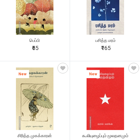
பெப்பி
பசித்த மரம்
₹65
₹165
New
New
சிரித்த முகக்காரன்
கூலியுழைப்பும் மூலதனமும்