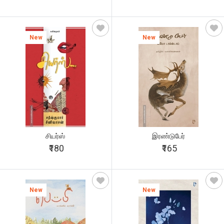
New
New
சியர்ஸ்
இரண்டுபேர்
₹180
₹165
New
New