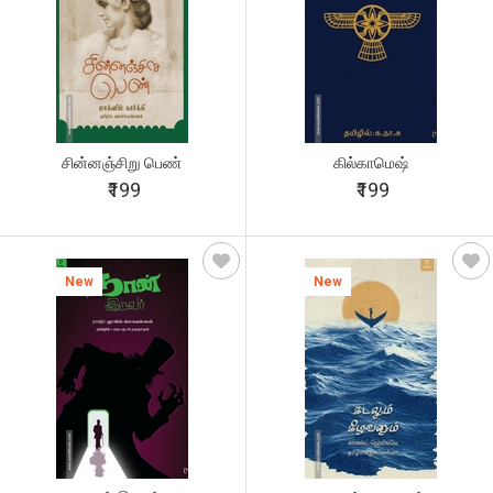
சின்னஞ்சிறு பெண்
கில்காமெஷ்
₹199
₹199
New
New