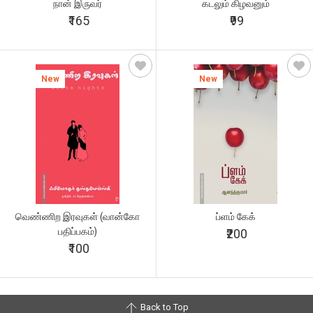
நான் இருவர்
கடலும் கிழவனும்
₹165
₹99
New
New
வெண்ணிற இரவுகள் (வான்கோ
ப்ளம் கேக்
பதிப்பகம்)
₹200
₹100
Back to Top