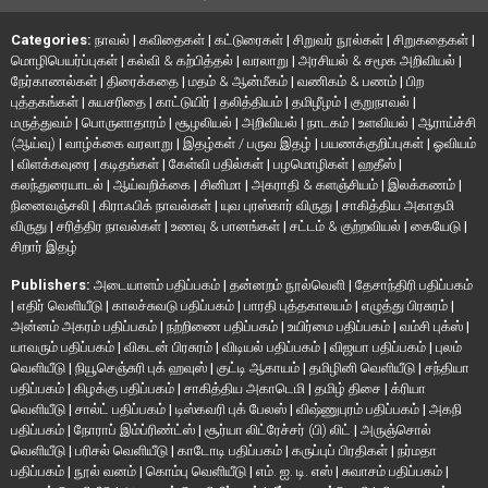
Categories:
நாவல்
|
கவிதைகள்
|
கட்டுரைகள்
|
சிறுவர் நூல்கள்
|
சிறுகதைகள்
|
மொழிபெயர்ப்புகள்
|
கல்வி & கற்பித்தல்
|
வரலாறு
|
அரசியல் & சமூக அறிவியல்
|
நேர்காணல்கள்
|
திரைக்கதை
|
மதம் & ஆன்மீகம்
|
வணிகம் & பணம்
|
பிற
புத்தகங்கள்
|
சுயசரிதை
|
காட்டுயிர்
|
தலித்தியம்
|
தமிழீழம்
|
குறுநாவல்
|
மருத்துவம்
|
பொருளாதாரம்
|
சூழலியல்
|
அறிவியல்
|
நாடகம்
|
உளவியல்
|
ஆராய்ச்சி
(ஆய்வு)
|
வாழ்க்கை வரலாறு
|
இதழ்கள் / பருவ இதழ்
|
பயணக்குறிப்புகள்
|
ஓவியம்
|
விளக்கவுரை
|
கடிதங்கள்
|
கேள்வி பதில்கள்
|
பழமொழிகள்
|
ஹதீஸ்
|
கலந்துரையாடல்
|
ஆய்வறிக்கை
|
சினிமா
|
அகராதி & களஞ்சியம்
|
இலக்கணம்
|
நினைவஞ்சலி
|
கிராஃபிக் நாவல்கள்
|
யுவ புரஸ்கார் விருது
|
சாகித்திய அகாதமி
விருது
|
சரித்திர நாவல்கள்
|
உணவு & பானங்கள்
|
சட்டம் & குற்றவியல்
|
கையேடு
|
சிறார் இதழ்
Publishers:
அடையாளம் பதிப்பகம்
|
தன்னறம் நூல்வெளி
|
தேசாந்திரி பதிப்பகம்
|
எதிர் வெளியீடு
|
காலச்சுவடு பதிப்பகம்
|
பாரதி புத்தகாலயம்
|
எழுத்து பிரசுரம்
|
அன்னம் அகரம் பதிப்பகம்
|
நற்றிணை பதிப்பகம்
|
உயிர்மை பதிப்பகம்
|
வம்சி புக்ஸ்
|
யாவரும் பதிப்பகம்
|
விகடன் பிரசுரம்
|
விடியல் பதிப்பகம்
|
விஜயா பதிப்பகம்
|
புலம்
வெளியீடு
|
நியூசெஞ்சுரி புக் ஹவுஸ்
|
குட்டி ஆகாயம்
|
தமிழினி வெளியீடு
|
சந்தியா
பதிப்பகம்
|
கிழக்கு பதிப்பகம்
|
சாகித்திய அகாடெமி
|
தமிழ் திசை
|
க்ரியா
வெளியீடு
|
சால்ட் பதிப்பகம்
|
டிஸ்கவரி புக் பேலஸ்
|
விஷ்ணுபுரம் பதிப்பகம்
|
அகநி
பதிப்பகம்
|
நோராப் இம்ப்ரிண்ட்ஸ்
|
சூர்யா லிட்ரேச்சர் (பி) லிட்
|
அருஞ்சொல்
வெளியீடு
|
பரிசல் வெளியீடு
|
காடோடி பதிப்பகம்
|
கருப்புப் பிரதிகள்
|
நர்மதா
பதிப்பகம்
|
நூல் வனம்
|
கொம்பு வெளியீடு
|
எம். ஐ. டி. எஸ்
|
சுவாசம் பதிப்பகம்
|