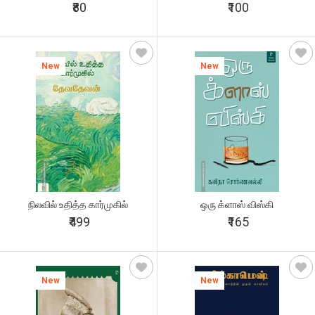
₹80
₹100
New
New
நிலவில் உதித்த கார்முகில்
ஒரு க்ளாஸ் விஸ்கி
₹499
₹165
New
New