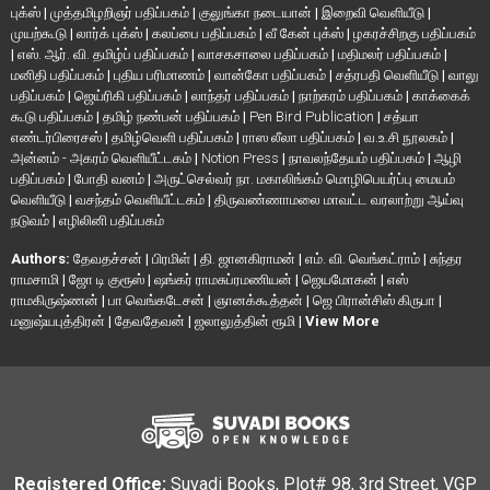
புக்ஸ்
|
முத்தமிழறிஞர் பதிப்பகம்
|
குலுங்கா நடையான்
|
இறைவி வெளியீடு
|
முயற்கூடு
|
லார்க் புக்ஸ்
|
கலப்பை பதிப்பகம்
|
வீ கேன் புக்ஸ்
|
ழகரச்சிறகு பதிப்பகம்
|
எஸ். ஆர். வி. தமிழ்ப் பதிப்பகம்
|
வாசகசாலை பதிப்பகம்
|
மதிமலர் பதிப்பகம்
|
மனிதி பதிப்பகம்
|
புதிய பரிமாணம்
|
வான்கோ பதிப்பகம்
|
சத்ரபதி வெளியீடு
|
வாலு
பதிப்பகம்
|
ஜெய்ரிகி பதிப்பகம்
|
லாந்தர் பதிப்பகம்
|
நாற்கரம் பதிப்பகம்
|
காக்கைக்
கூடு பதிப்பகம்
|
தமிழ் நண்பன் பதிப்பகம்
|
Pen Bird Publication
|
சத்யா
எண்டர்பிரைசஸ்
|
தமிழ்வெளி பதிப்பகம்
|
ராஸ லீலா பதிப்பகம்
|
வ.உ.சி நூலகம்
|
அன்னம் - அகரம் வெளியீட்டகம்
|
Notion Press
|
நாவலந்தேயம் பதிப்பகம்
|
ஆழி
பதிப்பகம்
|
போதி வனம்
|
அருட்செல்வர் நா. மகாலிங்கம் மொழிபெயர்ப்பு மையம்
வெளியீடு
|
வசந்தம் வெளியீட்டகம்
|
திருவண்ணாமலை மாவட்ட வரலாற்று ஆய்வு
நடுவம்
|
எழிலினி பதிப்பகம்
Authors:
தேவதச்சன்
|
பிரமிள்
|
தி. ஜானகிராமன்
|
எம். வி. வெங்கட்ராம்
|
சுந்தர
ராமசாமி
|
ஜோ டி குரூஸ்
|
ஷங்கர் ராமசுப்ரமணியன்
|
ஜெயமோகன்
|
எஸ்
ராமகிருஷ்ணன்
|
பா வெங்கடேசன்
|
ஞானக்கூத்தன்
|
ஜெ பிரான்சிஸ் கிருபா
|
மனுஷ்யபுத்திரன்
|
தேவதேவன்
|
ஜலாலுத்தின் ரூமி
|
View More
Registered Office:
Suvadi Books, Plot# 98, 3rd Street, VGP