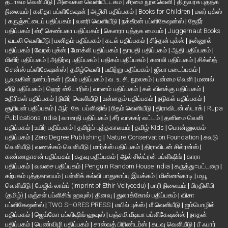
தடாகம் வெளியீடு
|
அலைகள் வெளியீட்டகம்
|
சீர்மை நூல்வெளி
|
திருவரசு புத்தக
நிலையம்
|
கவிதா பப்ளிகேஷன்
|
அழிசி பதிப்பகம்
|
Books for Children
|
மலர் புக்ஸ்
|
கருஞ்சட்டைப் பதிப்பகம்
|
வளரி வெளியீடு
|
நக்கீரன் பப்ளிகேஷன்ஸ்
|
தேநீர்
பதிப்பகம்
|
ஸ்ரீ செண்பகா பதிப்பகம்
|
கௌரா புத்தக மையம்
|
Juggernaut Books
|
வடலி வெளியீடு
|
மனிதம் பதிப்பகம்
|
கடல் பதிப்பகம்
|
சிந்தன் புக்ஸ்
|
நன்னூல்
பதிப்பகம்
|
வேரல் புக்ஸ்
|
மோக்லி பதிப்பகம்
|
தாயதி பதிப்பகம்
|
ஆதி பதிப்பகம்
|
மிளிர் பதிப்பகம்
|
அதிர்வு பதிப்பகம்
|
பதிகம் பதிப்பகம்
|
கனலி பதிப்பகம்
|
சிக்ஸ்த்
சென்ஸ் பப்ளிகேஷன்ஸ்
|
தமிழ்வெளி
|
பயிற்று பதிப்பகம்
|
ஜீவா படைப்பகம்
|
பூவுலகின் நண்பர்கள்
|
நீலம் பதிப்பகம்
|
வ. உ. சி. நூலகம்
|
பன்மை வெளி
|
மணல்
வீடு பதிப்பகம்
|
ஹெர் ஸ்டோரிஸ்
|
வானம் பதிப்பகம்
|
கல் விளக்கு பதிப்பகம்
|
உதிரிகள் பதிப்பகம்
|
நிமிர் வெளியீடு
|
உன்னதம் பதிப்பகம்
|
நடுகல் பதிப்பகம்
|
சூரியன் பதிப்பகம்
|
ஆர். கே. பப்ளிஷிங்
|
ரிதம் வெளியீடு
|
திராவிடன் ஸ்டாக்
|
Rupa
Publications India
|
வானதி பதிப்பகம்
|
சீர் வாசகர் வட்டம்
|
தனிமை வெளி
பதிப்பகம்
|
உயிர் பதிப்பகம்
|
தமிழ்ப் புத்தகாலயம்
|
தமிழ் Kids
|
பொன்னுலகம்
பதிப்பகம்
|
Zero Degree Publishing
|
Nature Conservation Foundation
|
சுவடு
வெளியீடு
|
வணக்கம் வெளியீடு
|
மார்க்ஸ் பதிப்பகம்
|
திராவிடன் சில்ரன்ஸ்
|
கண்ணதாசன் பதிப்பகம்
|
கதவு பதிப்பகம்
|
ஆல் சில்ட்ரன் பப்ளிஷிங்
|
காரா
பதிப்பகம்
|
வலசை பதிப்பகம்
|
Penguin Random House India
|
கருத்து=பட்டறை
|
கற்பகம் புத்தகாலயம்
|
பள்ளிக் கல்வி பாதுகாப்பு இயக்கம்
|
மின்னங்காடி
|
மயூ
வெளியீடு
|
மேஜிக் லாம்ப் (Imprint of Ethir Veliyeedu)
|
பாரி நிலையம்
|
பிரதிலிபி
(தமிழ்)
|
மஞ்சுள் பப்ளிசிங் ஹவுஸ்
|
தினவு
|
துலாக்கோல் பதிப்பகம்
|
விசா
பப்ளிகேஷன்ஸ்
|
TWO SHORES PRESS
|
மயில் புக்ஸ்
|
மீ வெளியீடு
|
ஐம்பொழில்
பதிப்பகம்
|
ஜெய்கோ பப்ளிஷிங் ஹவுஸ்
|
பஞ்சமி மீடியா பப்ளிகேஷன்ஸ்
|
நாதன்
பதிப்பகம்
|
பெண்விழி பதிப்பகம்
|
சாஸ்வத் பிரிண்டர்ஸ்
|
கடவு வெளியீடு
|
பீ ஃபார்