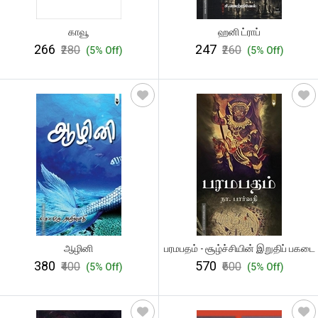
காவூ
ஹனி ட்ராப்
₹266
₹247
₹280
₹260
(5% Off)
(5% Off)
ஆழினி
பரமபதம் - சூழ்ச்சியின் இறுதிப் பகடை
₹380
₹570
₹400
₹600
(5% Off)
(5% Off)