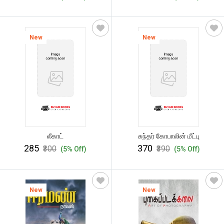
New
New
லீகாட்
சுந்தர் கோபாலின் மீட்பு
₹285
₹370
₹300
₹390
(5% Off)
(5% Off)
New
New