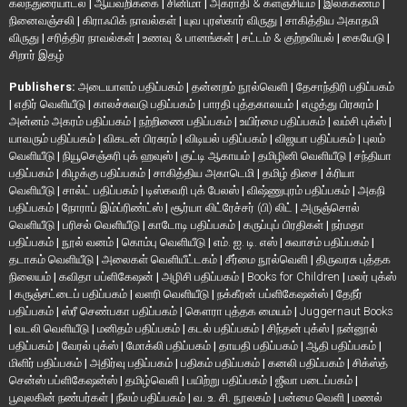
கலந்துரையாடல்
|
ஆய்வறிக்கை
|
சினிமா
|
அகராதி & களஞ்சியம்
|
இலக்கணம்
|
நினைவஞ்சலி
|
கிராஃபிக் நாவல்கள்
|
யுவ புரஸ்கார் விருது
|
சாகித்திய அகாதமி
விருது
|
சரித்திர நாவல்கள்
|
உணவு & பானங்கள்
|
சட்டம் & குற்றவியல்
|
கையேடு
|
சிறார் இதழ்
Publishers:
அடையாளம் பதிப்பகம்
|
தன்னறம் நூல்வெளி
|
தேசாந்திரி பதிப்பகம்
|
எதிர் வெளியீடு
|
காலச்சுவடு பதிப்பகம்
|
பாரதி புத்தகாலயம்
|
எழுத்து பிரசுரம்
|
அன்னம் அகரம் பதிப்பகம்
|
நற்றிணை பதிப்பகம்
|
உயிர்மை பதிப்பகம்
|
வம்சி புக்ஸ்
|
யாவரும் பதிப்பகம்
|
விகடன் பிரசுரம்
|
விடியல் பதிப்பகம்
|
விஜயா பதிப்பகம்
|
புலம்
வெளியீடு
|
நியூசெஞ்சுரி புக் ஹவுஸ்
|
குட்டி ஆகாயம்
|
தமிழினி வெளியீடு
|
சந்தியா
பதிப்பகம்
|
கிழக்கு பதிப்பகம்
|
சாகித்திய அகாடெமி
|
தமிழ் திசை
|
க்ரியா
வெளியீடு
|
சால்ட் பதிப்பகம்
|
டிஸ்கவரி புக் பேலஸ்
|
விஷ்ணுபுரம் பதிப்பகம்
|
அகநி
பதிப்பகம்
|
நோராப் இம்ப்ரிண்ட்ஸ்
|
சூர்யா லிட்ரேச்சர் (பி) லிட்
|
அருஞ்சொல்
வெளியீடு
|
பரிசல் வெளியீடு
|
காடோடி பதிப்பகம்
|
கருப்புப் பிரதிகள்
|
நர்மதா
பதிப்பகம்
|
நூல் வனம்
|
கொம்பு வெளியீடு
|
எம். ஐ. டி. எஸ்
|
சுவாசம் பதிப்பகம்
|
தடாகம் வெளியீடு
|
அலைகள் வெளியீட்டகம்
|
சீர்மை நூல்வெளி
|
திருவரசு புத்தக
நிலையம்
|
கவிதா பப்ளிகேஷன்
|
அழிசி பதிப்பகம்
|
Books for Children
|
மலர் புக்ஸ்
|
கருஞ்சட்டைப் பதிப்பகம்
|
வளரி வெளியீடு
|
நக்கீரன் பப்ளிகேஷன்ஸ்
|
தேநீர்
பதிப்பகம்
|
ஸ்ரீ செண்பகா பதிப்பகம்
|
கௌரா புத்தக மையம்
|
Juggernaut Books
|
வடலி வெளியீடு
|
மனிதம் பதிப்பகம்
|
கடல் பதிப்பகம்
|
சிந்தன் புக்ஸ்
|
நன்னூல்
பதிப்பகம்
|
வேரல் புக்ஸ்
|
மோக்லி பதிப்பகம்
|
தாயதி பதிப்பகம்
|
ஆதி பதிப்பகம்
|
மிளிர் பதிப்பகம்
|
அதிர்வு பதிப்பகம்
|
பதிகம் பதிப்பகம்
|
கனலி பதிப்பகம்
|
சிக்ஸ்த்
சென்ஸ் பப்ளிகேஷன்ஸ்
|
தமிழ்வெளி
|
பயிற்று பதிப்பகம்
|
ஜீவா படைப்பகம்
|
பூவுலகின் நண்பர்கள்
|
நீலம் பதிப்பகம்
|
வ. உ. சி. நூலகம்
|
பன்மை வெளி
|
மணல்