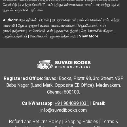
வெளியீடு
|
வசந்தம் வெளியீட்டகம்
|
திருவண்ணாமலை மாவட்ட வரலாற்று ஆய்வு
நடுவம்
|
எழிலினி பதிப்பகம்
Authors:
தேவதச்சன்
|
பிரமிள்
|
தி. ஜானகிராமன்
|
எம். வி. வெங்கட்ராம்
|
சுந்தர
ராமசாமி
|
ஜோ டி குரூஸ்
|
ஷங்கர் ராமசுப்ரமணியன்
|
ஜெயமோகன்
|
எஸ்
ராமகிருஷ்ணன்
|
பா வெங்கடேசன்
|
ஞானக்கூத்தன்
|
ஜெ பிரான்சிஸ் கிருபா
|
மனுஷ்யபுத்திரன்
|
தேவதேவன்
|
ஜலாலுத்தின் ரூமி
|
View More
Registered Office:
Suvadi Books, Plot# 98, 3rd Street, VGP
Babu Nagar, (Land Mark: Opposite EB Office), Medavakam,
Chennai 600100.
Call/Whatsapp:
+91 9840991031
|
Email:
info@suvadibooks.com
Refund and Returns Policy
|
Shipping Policies
|
Terms &