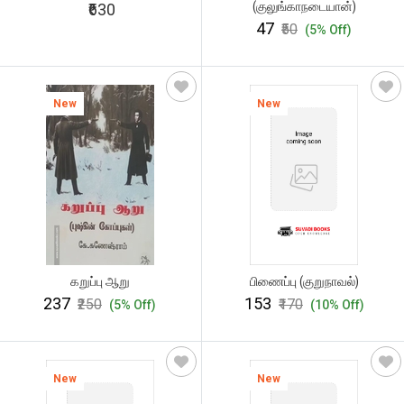
(குலுங்காநடையான்)
₹630
₹47
₹50
(5% Off)
New
New
கறுப்பு ஆறு
பிணைப்பு (குறுநாவல்)
₹237
₹153
₹250
₹170
(5% Off)
(10% Off)
New
New