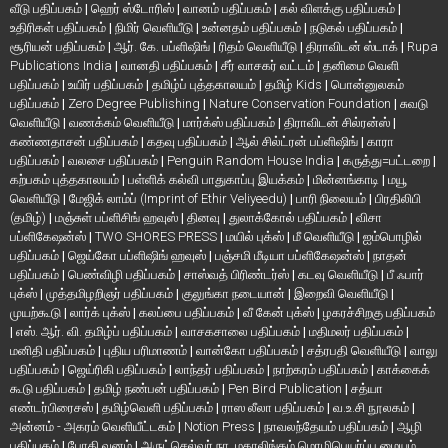
வீடு பதிப்பகம்
|
ஹெர் ஸ்டோரிஸ்
|
வானம் பதிப்பகம்
|
கல் விளக்கு பதிப்பகம்
|
உதிரிகள் பதிப்பகம்
|
நிமிர் வெளியீடு
|
உன்னதம் பதிப்பகம்
|
நடுகல் பதிப்பகம்
|
சூரியன் பதிப்பகம்
|
ஆர். கே. பப்ளிஷிங்
|
ரிதம் வெளியீடு
|
திராவிடன் ஸ்டாக்
|
Rupa
Publications India
|
வானதி பதிப்பகம்
|
சீர் வாசகர் வட்டம்
|
தனிமை வெளி
பதிப்பகம்
|
உயிர் பதிப்பகம்
|
தமிழ்ப் புத்தகாலயம்
|
தமிழ் Kids
|
பொன்னுலகம்
பதிப்பகம்
|
Zero Degree Publishing
|
Nature Conservation Foundation
|
சுவடு
வெளியீடு
|
வணக்கம் வெளியீடு
|
மார்க்ஸ் பதிப்பகம்
|
திராவிடன் சில்ரன்ஸ்
|
கண்ணதாசன் பதிப்பகம்
|
கதவு பதிப்பகம்
|
ஆல் சில்ட்ரன் பப்ளிஷிங்
|
காரா
பதிப்பகம்
|
வலசை பதிப்பகம்
|
Penguin Random House India
|
கருத்து=பட்டறை
|
கற்பகம் புத்தகாலயம்
|
பள்ளிக் கல்வி பாதுகாப்பு இயக்கம்
|
மின்னங்காடி
|
மயூ
வெளியீடு
|
மேஜிக் லாம்ப் (Imprint of Ethir Veliyeedu)
|
பாரி நிலையம்
|
பிரதிலிபி
(தமிழ்)
|
மஞ்சுள் பப்ளிசிங் ஹவுஸ்
|
தினவு
|
துலாக்கோல் பதிப்பகம்
|
விசா
பப்ளிகேஷன்ஸ்
|
TWO SHORES PRESS
|
மயில் புக்ஸ்
|
மீ வெளியீடு
|
ஐம்பொழில்
பதிப்பகம்
|
ஜெய்கோ பப்ளிஷிங் ஹவுஸ்
|
பஞ்சமி மீடியா பப்ளிகேஷன்ஸ்
|
நாதன்
பதிப்பகம்
|
பெண்விழி பதிப்பகம்
|
சாஸ்வத் பிரிண்டர்ஸ்
|
கடவு வெளியீடு
|
பீ ஃபார்
புக்ஸ்
|
முத்தமிழறிஞர் பதிப்பகம்
|
குலுங்கா நடையான்
|
இறைவி வெளியீடு
|
முயற்கூடு
|
லார்க் புக்ஸ்
|
கலப்பை பதிப்பகம்
|
வீ கேன் புக்ஸ்
|
ழகரச்சிறகு பதிப்பகம்
|
எஸ். ஆர். வி. தமிழ்ப் பதிப்பகம்
|
வாசகசாலை பதிப்பகம்
|
மதிமலர் பதிப்பகம்
|
மனிதி பதிப்பகம்
|
புதிய பரிமாணம்
|
வான்கோ பதிப்பகம்
|
சத்ரபதி வெளியீடு
|
வாலு
பதிப்பகம்
|
ஜெய்ரிகி பதிப்பகம்
|
லாந்தர் பதிப்பகம்
|
நாற்கரம் பதிப்பகம்
|
காக்கைக்
கூடு பதிப்பகம்
|
தமிழ் நண்பன் பதிப்பகம்
|
Pen Bird Publication
|
சத்யா
எண்டர்பிரைசஸ்
|
தமிழ்வெளி பதிப்பகம்
|
ராஸ லீலா பதிப்பகம்
|
வ.உ.சி நூலகம்
|
அன்னம் - அகரம் வெளியீட்டகம்
|
Notion Press
|
நாவலந்தேயம் பதிப்பகம்
|
ஆழி
பதிப்பகம்
|
போதி வனம்
|
அருட்செல்வர் நா. மகாலிங்கம் மொழிபெயர்ப்பு மையம்