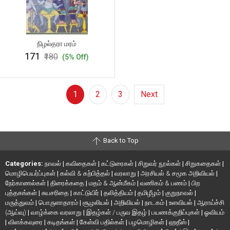
நிழல்தரா மரம்
₹171
₹180
(5% Off)
1
2
3
Next
Back to Top
Categories:
நாவல்
|
கவிதைகள்
|
கட்டுரைகள்
|
சிறுவர் நூல்கள்
|
சிறுகதைகள்
|
மொழிபெயர்ப்புகள்
|
கல்வி & கற்பித்தல்
|
வரலாறு
|
அரசியல் & சமூக அறிவியல்
|
நேர்காணல்கள்
|
திரைக்கதை
|
மதம் & ஆன்மீகம்
|
வணிகம் & பணம்
|
பிற
புத்தகங்கள்
|
சுயசரிதை
|
காட்டுயிர்
|
தலித்தியம்
|
தமிழீழம்
|
குறுநாவல்
|
மருத்துவம்
|
பொருளாதாரம்
|
சூழலியல்
|
அறிவியல்
|
நாடகம்
|
உளவியல்
|
ஆராய்ச்சி
(ஆய்வு)
|
வாழ்க்கை வரலாறு
|
இதழ்கள் / பருவ இதழ்
|
பயணக்குறிப்புகள்
|
ஓவியம்
|
விளக்கவுரை
|
கடிதங்கள்
|
கேள்வி பதில்கள்
|
பழமொழிகள்
|
ஹதீஸ்
|