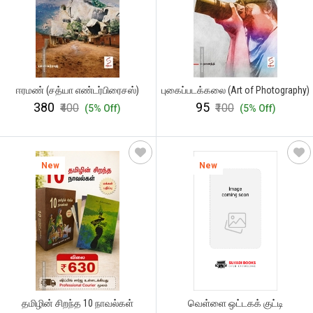
ஈரமண் (சத்யா எண்டர்பிரைசஸ்)
புகைப்படக்கலை (Art of Photography)
₹380
₹95
₹400
₹100
(5% Off)
(5% Off)
New
New
தமிழின் சிறந்த 10 நாவல்கள்
வெள்ளை ஒட்டகக் குட்டி