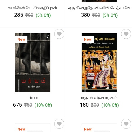
மைக்கேல் கே - சில குறிப்புகள்
ஒரு கிணறுதோண்டியின் கெத்சமனே
₹285
₹380
₹300
₹400
(5% Off)
(5% Off)
New
New
மர்யம்
மஞ்சள் வர்ண மரணம்
₹675
₹180
₹750
₹200
(10% Off)
(10% Off)
New
New