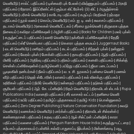
வெளியீடு
|
சால்ட் பதிப்பகம்
|
டிஸ்கவரி புக் பேலஸ்
|
விஷ்ணுபுரம் பதிப்பகம்
|
அகநி
பதிப்பகம்
|
நோராப் இம்ப்ரிண்ட்ஸ்
|
சூர்யா லிட்ரேச்சர் (பி) லிட்
|
அருஞ்சொல்
வெளியீடு
|
பரிசல் வெளியீடு
|
காடோடி பதிப்பகம்
|
கருப்புப் பிரதிகள்
|
நர்மதா
பதிப்பகம்
|
நூல் வனம்
|
கொம்பு வெளியீடு
|
எம். ஐ. டி. எஸ்
|
சுவாசம் பதிப்பகம்
|
தடாகம் வெளியீடு
|
அலைகள் வெளியீட்டகம்
|
சீர்மை நூல்வெளி
|
திருவரசு புத்தக
நிலையம்
|
கவிதா பப்ளிகேஷன்
|
அழிசி பதிப்பகம்
|
Books for Children
|
மலர் புக்ஸ்
|
கருஞ்சட்டைப் பதிப்பகம்
|
வளரி வெளியீடு
|
நக்கீரன் பப்ளிகேஷன்ஸ்
|
தேநீர்
பதிப்பகம்
|
ஸ்ரீ செண்பகா பதிப்பகம்
|
கௌரா புத்தக மையம்
|
Juggernaut Books
|
வடலி வெளியீடு
|
மனிதம் பதிப்பகம்
|
கடல் பதிப்பகம்
|
சிந்தன் புக்ஸ்
|
நன்னூல்
பதிப்பகம்
|
வேரல் புக்ஸ்
|
மோக்லி பதிப்பகம்
|
தாயதி பதிப்பகம்
|
ஆதி பதிப்பகம்
|
மிளிர் பதிப்பகம்
|
அதிர்வு பதிப்பகம்
|
பதிகம் பதிப்பகம்
|
கனலி பதிப்பகம்
|
சிக்ஸ்த்
சென்ஸ் பப்ளிகேஷன்ஸ்
|
தமிழ்வெளி
|
பயிற்று பதிப்பகம்
|
ஜீவா படைப்பகம்
|
பூவுலகின் நண்பர்கள்
|
நீலம் பதிப்பகம்
|
வ. உ. சி. நூலகம்
|
பன்மை வெளி
|
மணல்
வீடு பதிப்பகம்
|
ஹெர் ஸ்டோரிஸ்
|
வானம் பதிப்பகம்
|
கல் விளக்கு பதிப்பகம்
|
உதிரிகள் பதிப்பகம்
|
நிமிர் வெளியீடு
|
உன்னதம் பதிப்பகம்
|
நடுகல் பதிப்பகம்
|
சூரியன் பதிப்பகம்
|
ஆர். கே. பப்ளிஷிங்
|
ரிதம் வெளியீடு
|
திராவிடன் ஸ்டாக்
|
Rupa
Publications India
|
வானதி பதிப்பகம்
|
சீர் வாசகர் வட்டம்
|
தனிமை வெளி
பதிப்பகம்
|
உயிர் பதிப்பகம்
|
தமிழ்ப் புத்தகாலயம்
|
தமிழ் Kids
|
பொன்னுலகம்
பதிப்பகம்
|
Zero Degree Publishing
|
Nature Conservation Foundation
|
சுவடு
வெளியீடு
|
வணக்கம் வெளியீடு
|
மார்க்ஸ் பதிப்பகம்
|
திராவிடன் சில்ரன்ஸ்
|
கண்ணதாசன் பதிப்பகம்
|
கதவு பதிப்பகம்
|
ஆல் சில்ட்ரன் பப்ளிஷிங்
|
காரா
பதிப்பகம்
|
வலசை பதிப்பகம்
|
Penguin Random House India
|
கருத்து=பட்டறை
|
கற்பகம் புத்தகாலயம்
|
பள்ளிக் கல்வி பாதுகாப்பு இயக்கம்
|
மின்னங்காடி
|
மயூ