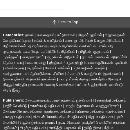
Back to Top
Categories:
நாவல்
|
கவிதைகள்
|
கட்டுரைகள்
|
சிறுவர் நூல்கள்
|
சிறுகதைகள்
|
மொழிபெயர்ப்புகள்
|
கல்வி & கற்பித்தல்
|
வரலாறு
|
அரசியல் & சமூக அறிவியல்
|
நேர்காணல்கள்
|
திரைக்கதை
|
மதம் & ஆன்மீகம்
|
வணிகம் & பணம்
|
பிற
புத்தகங்கள்
|
சுயசரிதை
|
காட்டுயிர்
|
தலித்தியம்
|
தமிழீழம்
|
குறுநாவல்
|
மருத்துவம்
|
பொருளாதாரம்
|
சூழலியல்
|
அறிவியல்
|
நாடகம்
|
உளவியல்
|
ஆராய்ச்சி
(ஆய்வு)
|
வாழ்க்கை வரலாறு
|
இதழ்கள் / பருவ இதழ்
|
பயணக்குறிப்புகள்
|
ஓவியம்
|
விளக்கவுரை
|
கடிதங்கள்
|
கேள்வி பதில்கள்
|
பழமொழிகள்
|
ஹதீஸ்
|
கலந்துரையாடல்
|
ஆய்வறிக்கை
|
சினிமா
|
அகராதி & களஞ்சியம்
|
இலக்கணம்
|
நினைவஞ்சலி
|
கிராஃபிக் நாவல்கள்
|
யுவ புரஸ்கார் விருது
|
சாகித்திய அகாதமி
விருது
|
சரித்திர நாவல்கள்
|
உணவு & பானங்கள்
|
சட்டம் & குற்றவியல்
|
கையேடு
|
சிறார் இதழ்
Publishers:
அடையாளம் பதிப்பகம்
|
தன்னறம் நூல்வெளி
|
தேசாந்திரி பதிப்பகம்
|
எதிர் வெளியீடு
|
காலச்சுவடு பதிப்பகம்
|
பாரதி புத்தகாலயம்
|
எழுத்து பிரசுரம்
|
அன்னம் அகரம் பதிப்பகம்
|
நற்றிணை பதிப்பகம்
|
உயிர்மை பதிப்பகம்
|
வம்சி புக்ஸ்
|
யாவரும் பதிப்பகம்
|
விகடன் பிரசுரம்
|
விடியல் பதிப்பகம்
|
விஜயா பதிப்பகம்
|
புலம்
வெளியீடு
|
நியூசெஞ்சுரி புக் ஹவுஸ்
|
குட்டி ஆகாயம்
|
தமிழினி வெளியீடு
|
சந்தியா
பதிப்பகம்
|
கிழக்கு பதிப்பகம்
|
சாகித்திய அகாடெமி
|
தமிழ் திசை
|
க்ரியா