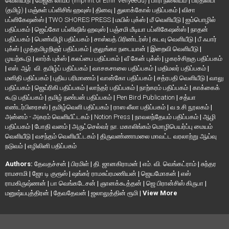
வெளியீடு
|
மேஜிக் லாம்ப் (Imprint of Ethir Veliyeedu)
|
பாரி நிலையம்
|
பிரதிலிபி
(தமிழ்)
|
மஞ்சுள் பப்ளிசிங் ஹவுஸ்
|
தினவு
|
துலாக்கோல் பதிப்பகம்
|
விசா
பப்ளிகேஷன்ஸ்
|
TWO SHORES PRESS
|
மயில் புக்ஸ்
|
மீ வெளியீடு
|
ஐம்பொழில்
பதிப்பகம்
|
ஜெய்கோ பப்ளிஷிங் ஹவுஸ்
|
பஞ்சமி மீடியா பப்ளிகேஷன்ஸ்
|
நாதன்
பதிப்பகம்
|
பெண்விழி பதிப்பகம்
|
சாஸ்வத் பிரிண்டர்ஸ்
|
கடவு வெளியீடு
|
பீ ஃபார்
புக்ஸ்
|
முத்தமிழறிஞர் பதிப்பகம்
|
குலுங்கா நடையான்
|
இறைவி வெளியீடு
|
முயற்கூடு
|
லார்க் புக்ஸ்
|
கலப்பை பதிப்பகம்
|
வீ கேன் புக்ஸ்
|
ழகரச்சிறகு பதிப்பகம்
|
எஸ். ஆர். வி. தமிழ்ப் பதிப்பகம்
|
வாசகசாலை பதிப்பகம்
|
மதிமலர் பதிப்பகம்
|
மனிதி பதிப்பகம்
|
புதிய பரிமாணம்
|
வான்கோ பதிப்பகம்
|
சத்ரபதி வெளியீடு
|
வாலு
பதிப்பகம்
|
ஜெய்ரிகி பதிப்பகம்
|
லாந்தர் பதிப்பகம்
|
நாற்கரம் பதிப்பகம்
|
காக்கைக்
கூடு பதிப்பகம்
|
தமிழ் நண்பன் பதிப்பகம்
|
Pen Bird Publication
|
சத்யா
எண்டர்பிரைசஸ்
|
தமிழ்வெளி பதிப்பகம்
|
ராஸ லீலா பதிப்பகம்
|
வ.உ.சி நூலகம்
|
அன்னம் - அகரம் வெளியீட்டகம்
|
Notion Press
|
நாவலந்தேயம் பதிப்பகம்
|
ஆழி
பதிப்பகம்
|
போதி வனம்
|
அருட்செல்வர் நா. மகாலிங்கம் மொழிபெயர்ப்பு மையம்
வெளியீடு
|
வசந்தம் வெளியீட்டகம்
|
திருவண்ணாமலை மாவட்ட வரலாற்று ஆய்வு
நடுவம்
|
எழிலினி பதிப்பகம்
Authors:
தேவதச்சன்
|
பிரமிள்
|
தி. ஜானகிராமன்
|
எம். வி. வெங்கட்ராம்
|
சுந்தர
ராமசாமி
|
ஜோ டி குரூஸ்
|
ஷங்கர் ராமசுப்ரமணியன்
|
ஜெயமோகன்
|
எஸ்
ராமகிருஷ்ணன்
|
பா வெங்கடேசன்
|
ஞானக்கூத்தன்
|
ஜெ பிரான்சிஸ் கிருபா
|
மனுஷ்யபுத்திரன்
|
தேவதேவன்
|
ஜலாலுத்தின் ரூமி
|
View More