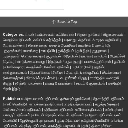
Back to Top
Categories:
நாவல்
|
கவிதைகள்
|
கட்டுரைகள்
|
சிறுவர் நூல்கள்
|
சிறுகதைகள்
|
மொழிபெயர்ப்புகள்
|
கல்வி & கற்பித்தல்
|
வரலாறு
|
அரசியல் & சமூக அறிவியல்
|
நேர்காணல்கள்
|
திரைக்கதை
|
மதம் & ஆன்மீகம்
|
வணிகம் & பணம்
|
பிற
புத்தகங்கள்
|
சுயசரிதை
|
காட்டுயிர்
|
தலித்தியம்
|
தமிழீழம்
|
குறுநாவல்
|
மருத்துவம்
|
பொருளாதாரம்
|
சூழலியல்
|
அறிவியல்
|
நாடகம்
|
உளவியல்
|
ஆராய்ச்சி
(ஆய்வு)
|
வாழ்க்கை வரலாறு
|
இதழ்கள் / பருவ இதழ்
|
பயணக்குறிப்புகள்
|
ஓவியம்
|
விளக்கவுரை
|
கடிதங்கள்
|
கேள்வி பதில்கள்
|
பழமொழிகள்
|
ஹதீஸ்
|
கலந்துரையாடல்
|
ஆய்வறிக்கை
|
சினிமா
|
அகராதி & களஞ்சியம்
|
இலக்கணம்
|
நினைவஞ்சலி
|
கிராஃபிக் நாவல்கள்
|
யுவ புரஸ்கார் விருது
|
சாகித்திய அகாதமி
விருது
|
சரித்திர நாவல்கள்
|
உணவு & பானங்கள்
|
சட்டம் & குற்றவியல்
|
கையேடு
|
சிறார் இதழ்
Publishers:
அடையாளம் பதிப்பகம்
|
தன்னறம் நூல்வெளி
|
தேசாந்திரி பதிப்பகம்
|
எதிர் வெளியீடு
|
காலச்சுவடு பதிப்பகம்
|
பாரதி புத்தகாலயம்
|
எழுத்து பிரசுரம்
|
அன்னம் அகரம் பதிப்பகம்
|
நற்றிணை பதிப்பகம்
|
உயிர்மை பதிப்பகம்
|
வம்சி புக்ஸ்
|
யாவரும் பதிப்பகம்
|
விகடன் பிரசுரம்
|
விடியல் பதிப்பகம்
|
விஜயா பதிப்பகம்
|
புலம்
வெளியீடு
|
நியூசெஞ்சுரி புக் ஹவுஸ்
|
குட்டி ஆகாயம்
|
தமிழினி வெளியீடு
|
சந்தியா
பதிப்பகம்
|
கிழக்கு பதிப்பகம்
|
சாகித்திய அகாடெமி
|
தமிழ் திசை
|
க்ரியா