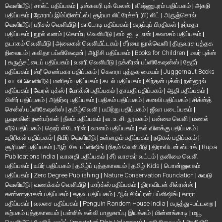
வெளியீடு
|
சால்ட் பதிப்பகம்
|
டிஸ்கவரி புக் பேலஸ்
|
விஷ்ணுபுரம் பதிப்பகம்
|
அகநி
பதிப்பகம்
|
நோராப் இம்ப்ரிண்ட்ஸ்
|
சூர்யா லிட்ரேச்சர் (பி) லிட்
|
அருஞ்சொல்
வெளியீடு
|
பரிசல் வெளியீடு
|
காடோடி பதிப்பகம்
|
கருப்புப் பிரதிகள்
|
நர்மதா
பதிப்பகம்
|
நூல் வனம்
|
கொம்பு வெளியீடு
|
எம். ஐ. டி. எஸ்
|
சுவாசம் பதிப்பகம்
|
தடாகம் வெளியீடு
|
அலைகள் வெளியீட்டகம்
|
சீர்மை நூல்வெளி
|
திருவரசு புத்தக
நிலையம்
|
கவிதா பப்ளிகேஷன்
|
அழிசி பதிப்பகம்
|
Books for Children
|
மலர் புக்ஸ்
|
கருஞ்சட்டைப் பதிப்பகம்
|
வளரி வெளியீடு
|
நக்கீரன் பப்ளிகேஷன்ஸ்
|
தேநீர்
பதிப்பகம்
|
ஸ்ரீ செண்பகா பதிப்பகம்
|
கௌரா புத்தக மையம்
|
Juggernaut Books
|
வடலி வெளியீடு
|
மனிதம் பதிப்பகம்
|
கடல் பதிப்பகம்
|
சிந்தன் புக்ஸ்
|
நன்னூல்
பதிப்பகம்
|
வேரல் புக்ஸ்
|
மோக்லி பதிப்பகம்
|
தாயதி பதிப்பகம்
|
ஆதி பதிப்பகம்
|
மிளிர் பதிப்பகம்
|
அதிர்வு பதிப்பகம்
|
பதிகம் பதிப்பகம்
|
கனலி பதிப்பகம்
|
சிக்ஸ்த்
சென்ஸ் பப்ளிகேஷன்ஸ்
|
தமிழ்வெளி
|
பயிற்று பதிப்பகம்
|
ஜீவா படைப்பகம்
|
பூவுலகின் நண்பர்கள்
|
நீலம் பதிப்பகம்
|
வ. உ. சி. நூலகம்
|
பன்மை வெளி
|
மணல்
வீடு பதிப்பகம்
|
ஹெர் ஸ்டோரிஸ்
|
வானம் பதிப்பகம்
|
கல் விளக்கு பதிப்பகம்
|
உதிரிகள் பதிப்பகம்
|
நிமிர் வெளியீடு
|
உன்னதம் பதிப்பகம்
|
நடுகல் பதிப்பகம்
|
சூரியன் பதிப்பகம்
|
ஆர். கே. பப்ளிஷிங்
|
ரிதம் வெளியீடு
|
திராவிடன் ஸ்டாக்
|
Rupa
Publications India
|
வானதி பதிப்பகம்
|
சீர் வாசகர் வட்டம்
|
தனிமை வெளி
பதிப்பகம்
|
உயிர் பதிப்பகம்
|
தமிழ்ப் புத்தகாலயம்
|
தமிழ் Kids
|
பொன்னுலகம்
பதிப்பகம்
|
Zero Degree Publishing
|
Nature Conservation Foundation
|
சுவடு
வெளியீடு
|
வணக்கம் வெளியீடு
|
மார்க்ஸ் பதிப்பகம்
|
திராவிடன் சில்ரன்ஸ்
|
கண்ணதாசன் பதிப்பகம்
|
கதவு பதிப்பகம்
|
ஆல் சில்ட்ரன் பப்ளிஷிங்
|
காரா
பதிப்பகம்
|
வலசை பதிப்பகம்
|
Penguin Random House India
|
கருத்து=பட்டறை
|
கற்பகம் புத்தகாலயம்
|
பள்ளிக் கல்வி பாதுகாப்பு இயக்கம்
|
மின்னங்காடி
|
மயூ