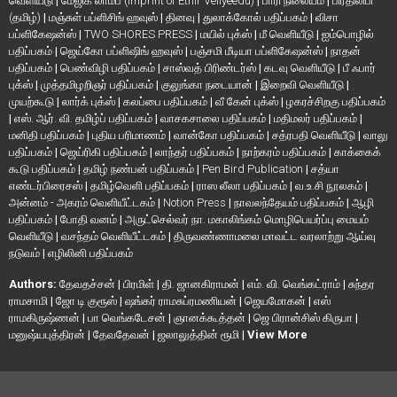
வெளியீடு
|
மேஜிக் லாம்ப் (Imprint of Ethir Veliyeedu)
|
பாரி நிலையம்
|
பிரதிலிபி
(தமிழ்)
|
மஞ்சுள் பப்ளிசிங் ஹவுஸ்
|
தினவு
|
துலாக்கோல் பதிப்பகம்
|
விசா
பப்ளிகேஷன்ஸ்
|
TWO SHORES PRESS
|
மயில் புக்ஸ்
|
மீ வெளியீடு
|
ஐம்பொழில்
பதிப்பகம்
|
ஜெய்கோ பப்ளிஷிங் ஹவுஸ்
|
பஞ்சமி மீடியா பப்ளிகேஷன்ஸ்
|
நாதன்
பதிப்பகம்
|
பெண்விழி பதிப்பகம்
|
சாஸ்வத் பிரிண்டர்ஸ்
|
கடவு வெளியீடு
|
பீ ஃபார்
புக்ஸ்
|
முத்தமிழறிஞர் பதிப்பகம்
|
குலுங்கா நடையான்
|
இறைவி வெளியீடு
|
முயற்கூடு
|
லார்க் புக்ஸ்
|
கலப்பை பதிப்பகம்
|
வீ கேன் புக்ஸ்
|
ழகரச்சிறகு பதிப்பகம்
|
எஸ். ஆர். வி. தமிழ்ப் பதிப்பகம்
|
வாசகசாலை பதிப்பகம்
|
மதிமலர் பதிப்பகம்
|
மனிதி பதிப்பகம்
|
புதிய பரிமாணம்
|
வான்கோ பதிப்பகம்
|
சத்ரபதி வெளியீடு
|
வாலு
பதிப்பகம்
|
ஜெய்ரிகி பதிப்பகம்
|
லாந்தர் பதிப்பகம்
|
நாற்கரம் பதிப்பகம்
|
காக்கைக்
கூடு பதிப்பகம்
|
தமிழ் நண்பன் பதிப்பகம்
|
Pen Bird Publication
|
சத்யா
எண்டர்பிரைசஸ்
|
தமிழ்வெளி பதிப்பகம்
|
ராஸ லீலா பதிப்பகம்
|
வ.உ.சி நூலகம்
|
அன்னம் - அகரம் வெளியீட்டகம்
|
Notion Press
|
நாவலந்தேயம் பதிப்பகம்
|
ஆழி
பதிப்பகம்
|
போதி வனம்
|
அருட்செல்வர் நா. மகாலிங்கம் மொழிபெயர்ப்பு மையம்
வெளியீடு
|
வசந்தம் வெளியீட்டகம்
|
திருவண்ணாமலை மாவட்ட வரலாற்று ஆய்வு
நடுவம்
|
எழிலினி பதிப்பகம்
Authors:
தேவதச்சன்
|
பிரமிள்
|
தி. ஜானகிராமன்
|
எம். வி. வெங்கட்ராம்
|
சுந்தர
ராமசாமி
|
ஜோ டி குரூஸ்
|
ஷங்கர் ராமசுப்ரமணியன்
|
ஜெயமோகன்
|
எஸ்
ராமகிருஷ்ணன்
|
பா வெங்கடேசன்
|
ஞானக்கூத்தன்
|
ஜெ பிரான்சிஸ் கிருபா
|
மனுஷ்யபுத்திரன்
|
தேவதேவன்
|
ஜலாலுத்தின் ரூமி
|
View More