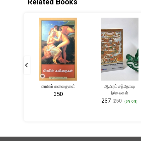
Related Books
பது: மாரி
பிரமிள் கவிதைகள்
ஆயிரம் சந்தோஷ
 சொற்கள்
இலைகள்
₹350
₹237
₹250
(5% Off)
(5% Off)