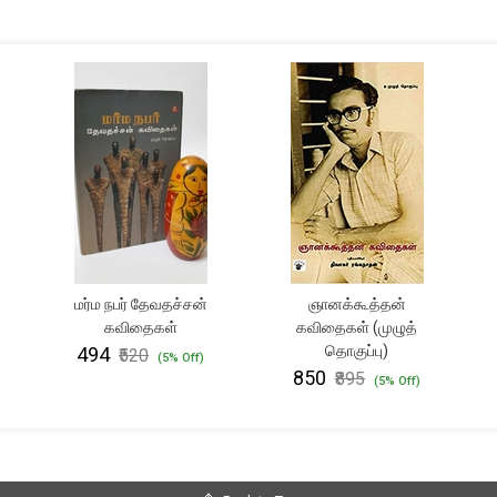
மர்ம நபர் தேவதச்சன்
ஞானக்கூத்தன்
கவிதைகள்
கவிதைகள் (முழுத்
தொகுப்பு)
₹494
₹520
(5% Off)
₹850
₹895
(5% Off)