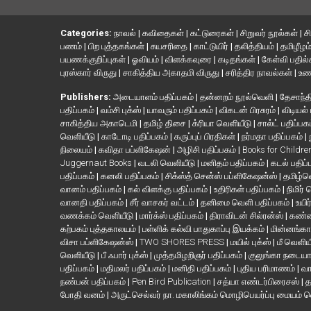
Categories:
நாவல்
|
கவிதைகள்
|
கட்டுரைகள்
|
சிறுவர் நூல்கள்
|
ச
பணம்
|
பிற புத்தகங்கள்
|
சுயசரிதை
|
காட்டுயிர்
|
தலித்தியம்
|
தமிழீழம
பயணக்குறிப்புகள்
|
ஓவியம்
|
விளக்கவுரை
|
கடிதங்கள்
|
கேள்வி பதில
புரஸ்கார் விருது
|
சாகித்திய அகாதமி விருது
|
சரித்திர நாவல்கள்
|
உண
Publishers:
அடையாளம் பதிப்பகம்
|
தன்னறம் நூல்வெளி
|
தேசாந்தி
பதிப்பகம்
|
வம்சி புக்ஸ்
|
யாவரும் பதிப்பகம்
|
விகடன் பிரசுரம்
|
விடியல்
சாகித்திய அகாடெமி
|
தமிழ் திசை
|
க்ரியா வெளியீடு
|
சால்ட் பதிப்பக
வெளியீடு
|
காடோடி பதிப்பகம்
|
கருப்புப் பிரதிகள்
|
நர்மதா பதிப்பகம்
|
நிலையம்
|
கவிதா பப்ளிகேஷன்
|
அழிசி பதிப்பகம்
|
Books for Childr
Juggernaut Books
|
வடலி வெளியீடு
|
மனிதம் பதிப்பகம்
|
கடல் பதிப்
பதிப்பகம்
|
கனலி பதிப்பகம்
|
சிக்ஸ்த் சென்ஸ் பப்ளிகேஷன்ஸ்
|
தமிழ்
வானம் பதிப்பகம்
|
கல் விளக்கு பதிப்பகம்
|
உதிரிகள் பதிப்பகம்
|
நிமிர்
வானதி பதிப்பகம்
|
சீர் வாசகர் வட்டம்
|
தனிமை வெளி பதிப்பகம்
|
உயிர
வணக்கம் வெளியீடு
|
மார்க்ஸ் பதிப்பகம்
|
திராவிடன் சில்ரன்ஸ்
|
கண்ண
கற்பகம் புத்தகாலயம்
|
பள்ளிக் கல்வி பாதுகாப்பு இயக்கம்
|
மின்னங்கா
விசா பப்ளிகேஷன்ஸ்
|
TWO SHORES PRESS
|
மயில் புக்ஸ்
|
மீ வெளிய
வெளியீடு
|
பீ ஃபார் புக்ஸ்
|
முத்தமிழறிஞர் பதிப்பகம்
|
குலுங்கா நடைய
பதிப்பகம்
|
மதிமலர் பதிப்பகம்
|
மனிதி பதிப்பகம்
|
புதிய பரிமாணம்
|
வா
நண்பன் பதிப்பகம்
|
Pen Bird Publication
|
சத்யா எண்டர்பிரைசஸ்
|
த
போதி வனம்
|
அருட்செல்வர் நா. மகாலிங்கம் மொழிபெயர்ப்பு மையம் 