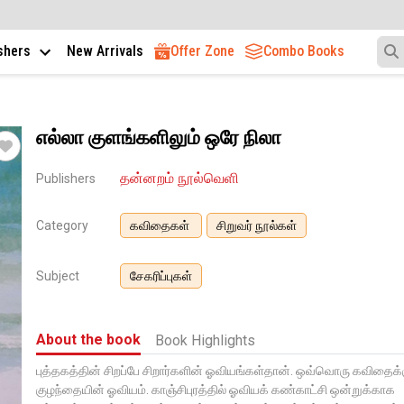
ishers
New Arrivals
Offer Zone
Combo Books
எல்லா குளங்களிலும் ஒரே நிலா
தன்னறம் நூல்வெளி
Publishers
Category
கவிதைகள்
சிறுவர் நூல்கள்
Subject
சேகரிப்புகள்
About the book
Book Highlights
புத்தகத்தின் சிறப்பே சிறார்களின் ஓவியங்கள்தான். ஒவ்வொரு கவிதைக்க
குழந்தையின் ஓவியம். காஞ்சிபுரத்தில் ஓவியக் கண்காட்சி ஒன்றுக்காக