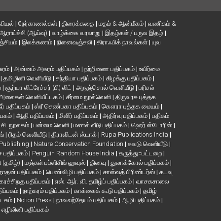
வியல்
|
நேர்காணல்கள்
|
திரைக்கதை
|
மதம் & ஆன்மீகம்
|
வணிகம் &
ஆராய்ச்சி (ஆய்வு)
|
வாழ்க்கை வரலாறு
|
இதழ்கள் / பருவ இதழ்
|
்சியம்
|
இலக்கணம்
|
நினைவஞ்சலி
|
கிராஃபிக் நாவல்கள்
|
யுவ
சுரம்
|
அன்னம் அகரம் பதிப்பகம்
|
நற்றிணை பதிப்பகம்
|
உயிர்மை
்
|
தமிழினி வெளியீடு
|
சந்தியா பதிப்பகம்
|
கிழக்கு பதிப்பகம்
|
்
|
சூர்யா லிட்ரேச்சர் (பி) லிட்
|
அருஞ்சொல் வெளியீடு
|
பரிசல்
அலைகள் வெளியீட்டகம்
|
சீர்மை நூல்வெளி
|
திருவரசு புத்தக
ீர் பதிப்பகம்
|
ஸ்ரீ செண்பகா பதிப்பகம்
|
கௌரா புத்தக மையம்
|
்பகம்
|
ஆதி பதிப்பகம்
|
மிளிர் பதிப்பகம்
|
அதிர்வு பதிப்பகம்
|
பதிகம்
. சி. நூலகம்
|
பன்மை வெளி
|
மணல் வீடு பதிப்பகம்
|
ஹெர் ஸ்டோரிஸ்
|
ங்
|
ரிதம் வெளியீடு
|
திராவிடன் ஸ்டாக்
|
Rupa Publications India
|
 Publishing
|
Nature Conservation Foundation
|
சுவடு வெளியீடு
|
பதிப்பகம்
|
Penguin Random House India
|
கருத்து=பட்டறை
|
ி (தமிழ்)
|
மஞ்சுள் பப்ளிசிங் ஹவுஸ்
|
தினவு
|
துலாக்கோல் பதிப்பகம்
|
நாதன் பதிப்பகம்
|
பெண்விழி பதிப்பகம்
|
சாஸ்வத் பிரிண்டர்ஸ்
|
கடவு
கரச்சிறகு பதிப்பகம்
|
எஸ். ஆர். வி. தமிழ்ப் பதிப்பகம்
|
வாசகசாலை
திப்பகம்
|
நாற்கரம் பதிப்பகம்
|
காக்கைக் கூடு பதிப்பகம்
|
தமிழ்
்டகம்
|
Notion Press
|
நாவலந்தேயம் பதிப்பகம்
|
ஆழி பதிப்பகம்
|
|
எழிலினி பதிப்பகம்