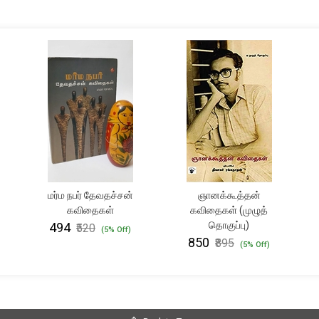
மர்ம நபர் தேவதச்சன்
ஞானக்கூத்தன்
கவிதைகள்
கவிதைகள் (முழுத்
தொகுப்பு)
₹494
₹520
(5% Off)
₹850
₹895
(5% Off)