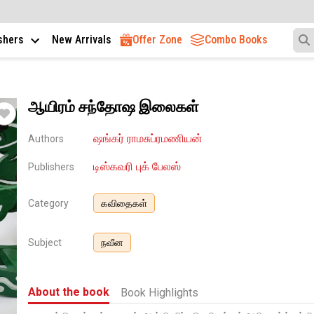
ishers
New Arrivals
Offer Zone
Combo Books
ஆயிரம் சந்தோஷ இலைகள்
ஷங்கர் ராமசுப்ரமணியன்
Authors
டிஸ்கவரி புக் பேலஸ்
Publishers
Category
கவிதைகள்
Subject
நவீன
About the book
Book Highlights