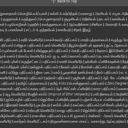
Back to Top
ிறுகதைகள்
|
மொழிபெயர்ப்புகள்
|
கல்வி & கற்பித்தல்
|
வரலாறு
|
அரசியல் & சமூக அறி
்
|
குறுநாவல்
|
மருத்துவம்
|
பொருளாதாரம்
|
சூழலியல்
|
அறிவியல்
|
நாடகம்
|
உளவியல்
|
்கள்
|
பழமொழிகள்
|
ஹதீஸ்
|
கலந்துரையாடல்
|
ஆய்வறிக்கை
|
சினிமா
|
அகராதி & களஞ
வு & பானங்கள்
|
சட்டம் & குற்றவியல்
|
கையேடு
|
சிறார் இதழ்
ரி பதிப்பகம்
|
எதிர் வெளியீடு
|
காலச்சுவடு பதிப்பகம்
|
பாரதி புத்தகாலயம்
|
எழுத்து பிர
 பதிப்பகம்
|
விஜயா பதிப்பகம்
|
புலம் வெளியீடு
|
நியூசெஞ்சுரி புக் ஹவுஸ்
|
குட்டி ஆகாயம
ம்
|
டிஸ்கவரி புக் பேலஸ்
|
விஷ்ணுபுரம் பதிப்பகம்
|
அகநி பதிப்பகம்
|
நோராப் இம்ப்ரிண்ட்ஸ
நூல் வனம்
|
கொம்பு வெளியீடு
|
எம். ஐ. டி. எஸ்
|
சுவாசம் பதிப்பகம்
|
தடாகம் வெளியீடு
|
en
|
மலர் புக்ஸ்
|
கருஞ்சட்டைப் பதிப்பகம்
|
வளரி வெளியீடு
|
நக்கீரன் பப்ளிகேஷன்ஸ்
|
தேந
பகம்
|
சிந்தன் புக்ஸ்
|
நன்னூல் பதிப்பகம்
|
வேரல் புக்ஸ்
|
மோக்லி பதிப்பகம்
|
தாயதி பதிப
வெளி
|
பயிற்று பதிப்பகம்
|
ஜீவா படைப்பகம்
|
பூவுலகின் நண்பர்கள்
|
நீலம் பதிப்பகம்
|
வ. உ
 வெளியீடு
|
உன்னதம் பதிப்பகம்
|
நடுகல் பதிப்பகம்
|
சூரியன் பதிப்பகம்
|
ஆர். கே. பப்ளிஷி
் பதிப்பகம்
|
தமிழ்ப் புத்தகாலயம்
|
தமிழ் Kids
|
பொன்னுலகம் பதிப்பகம்
|
Zero Degree
தாசன் பதிப்பகம்
|
கதவு பதிப்பகம்
|
ஆல் சில்ட்ரன் பப்ளிஷிங்
|
காரா பதிப்பகம்
|
வலசை 
டி
|
மயூ வெளியீடு
|
மேஜிக் லாம்ப் (Imprint of Ethir Veliyeedu)
|
பாரி நிலையம்
|
பிரதிலிப
ீடு
|
ஐம்பொழில் பதிப்பகம்
|
ஜெய்கோ பப்ளிஷிங் ஹவுஸ்
|
பஞ்சமி மீடியா பப்ளிகேஷன்ஸ்
|
ான்
|
இறைவி வெளியீடு
|
முயற்கூடு
|
லார்க் புக்ஸ்
|
கலப்பை பதிப்பகம்
|
வீ கேன் புக்ஸ்
|
ழ
ன்கோ பதிப்பகம்
|
சத்ரபதி வெளியீடு
|
வாலு பதிப்பகம்
|
ஜெய்ரிகி பதிப்பகம்
|
லாந்தர் ப
மிழ்வெளி பதிப்பகம்
|
ராஸ லீலா பதிப்பகம்
|
வ.உ.சி நூலகம்
|
அன்னம் - அகரம் வெளியீட
வெளியீடு
|
வசந்தம் வெளியீட்டகம்
|
திருவண்ணாமலை மாவட்ட வரலாற்று ஆய்வு நடுவம்