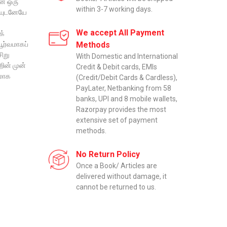
ன் ஒரு
within 3-7 working days.
ையுடனேயே
We accept All Payment
க்
ூர்வமாகப்
Methods
ிறு
With Domestic and International
ின் முன்
Credit & Debit cards, EMIs
சமாக
(Credit/Debit Cards & Cardless),
PayLater, Netbanking from 58
banks, UPI and 8 mobile wallets,
Razorpay provides the most
extensive set of payment
methods.
No Return Policy
Once a Book/ Articles are
delivered without damage, it
cannot be returned to us.