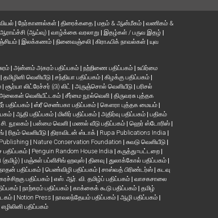
வியல்
|
நேர்காணல்கள்
|
திரைக்கதை
|
மதம் & ஆன்மீகம்
|
வணிகம் &
ஆராய்ச்சி (ஆய்வு)
|
வாழ்க்கை வரலாறு
|
இதழ்கள் / பருவ இதழ்
|
்சியம்
|
இலக்கணம்
|
நினைவஞ்சலி
|
கிராஃபிக் நாவல்கள்
|
யுவ
சுரம்
|
அன்னம் அகரம் பதிப்பகம்
|
நற்றிணை பதிப்பகம்
|
உயிர்மை
்
|
தமிழினி வெளியீடு
|
சந்தியா பதிப்பகம்
|
கிழக்கு பதிப்பகம்
|
்
|
சூர்யா லிட்ரேச்சர் (பி) லிட்
|
அருஞ்சொல் வெளியீடு
|
பரிசல்
அலைகள் வெளியீட்டகம்
|
சீர்மை நூல்வெளி
|
திருவரசு புத்தக
ீர் பதிப்பகம்
|
ஸ்ரீ செண்பகா பதிப்பகம்
|
கௌரா புத்தக மையம்
|
்பகம்
|
ஆதி பதிப்பகம்
|
மிளிர் பதிப்பகம்
|
அதிர்வு பதிப்பகம்
|
பதிகம்
. சி. நூலகம்
|
பன்மை வெளி
|
மணல் வீடு பதிப்பகம்
|
ஹெர் ஸ்டோரிஸ்
|
ங்
|
ரிதம் வெளியீடு
|
திராவிடன் ஸ்டாக்
|
Rupa Publications India
|
 Publishing
|
Nature Conservation Foundation
|
சுவடு வெளியீடு
|
பதிப்பகம்
|
Penguin Random House India
|
கருத்து=பட்டறை
|
ி (தமிழ்)
|
மஞ்சுள் பப்ளிசிங் ஹவுஸ்
|
தினவு
|
துலாக்கோல் பதிப்பகம்
|
நாதன் பதிப்பகம்
|
பெண்விழி பதிப்பகம்
|
சாஸ்வத் பிரிண்டர்ஸ்
|
கடவு
கரச்சிறகு பதிப்பகம்
|
எஸ். ஆர். வி. தமிழ்ப் பதிப்பகம்
|
வாசகசாலை
திப்பகம்
|
நாற்கரம் பதிப்பகம்
|
காக்கைக் கூடு பதிப்பகம்
|
தமிழ்
்டகம்
|
Notion Press
|
நாவலந்தேயம் பதிப்பகம்
|
ஆழி பதிப்பகம்
|
|
எழிலினி பதிப்பகம்