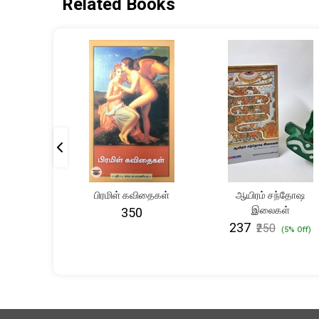
Related Books
பது: மாரி
பிரமிள் கவிதைகள்
ஆயிரம் சந்தோஷ
 சொற்கள்
இலைகள்
₹350
₹237
₹250
(5% Off)
(5% Off)