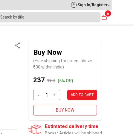
Sign In/Register
0
Buy Now
(Free shipping for orders above
₹500 within India)
₹237
₹250
(5% Off)
-
+
ADD TO CART
BUY NOW
Estimated delivery time
Books/ Articles will be shipped