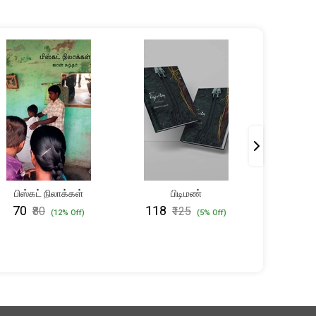
OUT 
பிஸ்கட் நிலாக்கள்
பிடிமண்
அன்பில் 
கூட
₹70
₹118
₹80
₹125
(12% Off)
(5% Off)
₹950
₹