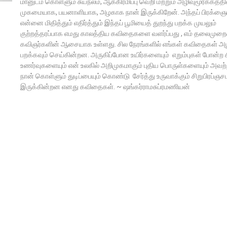
மானுடம் கொள்ளும் சுயநலம், ஆக்கிரமிப்பு வெறி மற்றும் அழிவுமூர்க்கத்தி
முகமையாக, பயனாளியாக, அழகாக நான் இருக்கிறேன். அந்தப் பிரக்ஞ
என்னை மிதித்தும் எதிர்த்தும் இந்தப் பூமியைத் துறந்து பறக்க முயலும்
குற்றத்தரப்பாக எமது காலத்திய கவிதைகளை வளர்ப்பது , எம் தலைமுறை
கவிஞர்களின் ஆசையாக உள்ளது. சில நேரங்களில் எங்கள் கவிதைகள் அப
பறக்கவும் செய்கின்றன. அருகிப்போன உயிர்களையும் எறும்புகள் போன்ற ச
உணர்வுகளையும் என் உலகில் அறிமுகமாகும் புதிய பொருள்களையும் அவற்ற
நான் கொள்ளும் துடிப்பையும் கொண்டு சேர்த்து உருவாக்கும் சிறுபிரப்ஞ
இருக்கின்றன எனது கவிதைகள். ~ ஷங்கர்ராமசுப்ரமணியன்