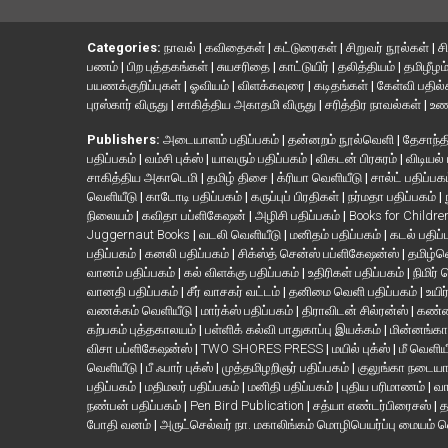
Categories:
நாவல்
|
கவிதைகள்
|
கட்டுரைகள்
|
சிறுவர் நூல்கள்
|
ச
பணம்
|
பிற புத்தகங்கள்
|
சுயசரிதை
|
காட்டுயிர்
|
தலித்தியம்
|
தமிழீழம
பயணக்குறிப்புகள்
|
ஓவியம்
|
விளக்கவுரை
|
கடிதங்கள்
|
கேள்வி பதில
புரஸ்கார் விருது
|
சாகித்திய அகாதமி விருது
|
சரித்திர நாவல்கள்
|
உண
Publishers:
அடையாளம் பதிப்பகம்
|
தன்னறம் நூல்வெளி
|
தேசாந்தி
பதிப்பகம்
|
வம்சி புக்ஸ்
|
யாவரும் பதிப்பகம்
|
விகடன் பிரசுரம்
|
விடியல்
சாகித்திய அகாடெமி
|
தமிழ் திசை
|
க்ரியா வெளியீடு
|
சால்ட் பதிப்பக
வெளியீடு
|
காடோடி பதிப்பகம்
|
கருப்புப் பிரதிகள்
|
நர்மதா பதிப்பகம்
|
நிலையம்
|
கவிதா பப்ளிகேஷன்
|
அழிசி பதிப்பகம்
|
Books for Childr
Juggernaut Books
|
வடலி வெளியீடு
|
மனிதம் பதிப்பகம்
|
கடல் பதிப்
பதிப்பகம்
|
கனலி பதிப்பகம்
|
சிக்ஸ்த் சென்ஸ் பப்ளிகேஷன்ஸ்
|
தமிழ்
வானம் பதிப்பகம்
|
கல் விளக்கு பதிப்பகம்
|
உதிரிகள் பதிப்பகம்
|
நிமிர்
வானதி பதிப்பகம்
|
சீர் வாசகர் வட்டம்
|
தனிமை வெளி பதிப்பகம்
|
உயிர
வணக்கம் வெளியீடு
|
மார்க்ஸ் பதிப்பகம்
|
திராவிடன் சில்ரன்ஸ்
|
கண்ண
கற்பகம் புத்தகாலயம்
|
பள்ளிக் கல்வி பாதுகாப்பு இயக்கம்
|
மின்னங்கா
விசா பப்ளிகேஷன்ஸ்
|
TWO SHORES PRESS
|
மயில் புக்ஸ்
|
மீ வெளிய
வெளியீடு
|
பீ ஃபார் புக்ஸ்
|
முத்தமிழறிஞர் பதிப்பகம்
|
குலுங்கா நடைய
பதிப்பகம்
|
மதிமலர் பதிப்பகம்
|
மனிதி பதிப்பகம்
|
புதிய பரிமாணம்
|
வா
நண்பன் பதிப்பகம்
|
Pen Bird Publication
|
சத்யா எண்டர்பிரைசஸ்
|
த
போதி வனம்
|
அருட்செல்வர் நா. மகாலிங்கம் மொழிபெயர்ப்பு மையம் 