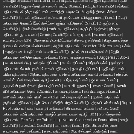
யாவரும் பதிப்பகம்
|
விகடன் பிரசுரம்
|
விடியல் பதிப்பகம்
|
விஜயா பதிப்பகம்
|
புலம்
வெளியீடு
|
நியூசெஞ்சுரி புக் ஹவுஸ்
|
குட்டி ஆகாயம்
|
தமிழினி வெளியீடு
|
சந்தியா
பதிப்பகம்
|
கிழக்கு பதிப்பகம்
|
சாகித்திய அகாடெமி
|
தமிழ் திசை
|
க்ரியா
வெளியீடு
|
சால்ட் பதிப்பகம்
|
டிஸ்கவரி புக் பேலஸ்
|
விஷ்ணுபுரம் பதிப்பகம்
|
அகநி
பதிப்பகம்
|
நோராப் இம்ப்ரிண்ட்ஸ்
|
சூர்யா லிட்ரேச்சர் (பி) லிட்
|
அருஞ்சொல்
வெளியீடு
|
பரிசல் வெளியீடு
|
காடோடி பதிப்பகம்
|
கருப்புப் பிரதிகள்
|
நர்மதா
பதிப்பகம்
|
நூல் வனம்
|
கொம்பு வெளியீடு
|
எம். ஐ. டி. எஸ்
|
சுவாசம் பதிப்பகம்
|
தடாகம் வெளியீடு
|
அலைகள் வெளியீட்டகம்
|
சீர்மை நூல்வெளி
|
திருவரசு புத்தக
நிலையம்
|
கவிதா பப்ளிகேஷன்
|
அழிசி பதிப்பகம்
|
Books for Children
|
மலர் புக்ஸ்
|
கருஞ்சட்டைப் பதிப்பகம்
|
வளரி வெளியீடு
|
நக்கீரன் பப்ளிகேஷன்ஸ்
|
தேநீர்
பதிப்பகம்
|
ஸ்ரீ செண்பகா பதிப்பகம்
|
கௌரா புத்தக மையம்
|
Juggernaut Books
|
வடலி வெளியீடு
|
மனிதம் பதிப்பகம்
|
கடல் பதிப்பகம்
|
சிந்தன் புக்ஸ்
|
நன்னூல்
பதிப்பகம்
|
வேரல் புக்ஸ்
|
மோக்லி பதிப்பகம்
|
தாயதி பதிப்பகம்
|
ஆதி பதிப்பகம்
|
மிளிர் பதிப்பகம்
|
அதிர்வு பதிப்பகம்
|
பதிகம் பதிப்பகம்
|
கனலி பதிப்பகம்
|
சிக்ஸ்த்
சென்ஸ் பப்ளிகேஷன்ஸ்
|
தமிழ்வெளி
|
பயிற்று பதிப்பகம்
|
ஜீவா படைப்பகம்
|
பூவுலகின் நண்பர்கள்
|
நீலம் பதிப்பகம்
|
வ. உ. சி. நூலகம்
|
பன்மை வெளி
|
மணல்
வீடு பதிப்பகம்
|
ஹெர் ஸ்டோரிஸ்
|
வானம் பதிப்பகம்
|
கல் விளக்கு பதிப்பகம்
|
உதிரிகள் பதிப்பகம்
|
நிமிர் வெளியீடு
|
உன்னதம் பதிப்பகம்
|
நடுகல் பதிப்பகம்
|
சூரியன் பதிப்பகம்
|
ஆர். கே. பப்ளிஷிங்
|
ரிதம் வெளியீடு
|
திராவிடன் ஸ்டாக்
|
Rupa
Publications India
|
வானதி பதிப்பகம்
|
சீர் வாசகர் வட்டம்
|
தனிமை வெளி
பதிப்பகம்
|
உயிர் பதிப்பகம்
|
தமிழ்ப் புத்தகாலயம்
|
தமிழ் Kids
|
பொன்னுலகம்
பதிப்பகம்
|
Zero Degree Publishing
|
Nature Conservation Foundation
|
சுவடு
வெளியீடு
|
வணக்கம் வெளியீடு
|
மார்க்ஸ் பதிப்பகம்
|
திராவிடன் சில்ரன்ஸ்
|
கண்ணதாசன் பதிப்பகம்
|
கதவு பதிப்பகம்
|
ஆல் சில்ட்ரன் பப்ளிஷிங்
|
காரா