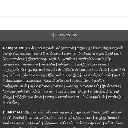
Back to Top
Categories:
நாவல்
|
கவிதைகள்
|
கட்டுரைகள்
|
சிறுவர் நூல்கள்
|
சிறுகதைகள்
|
மொழிபெயர்ப்புகள்
|
கல்வி & கற்பித்தல்
|
வரலாறு
|
அரசியல் & சமூக அறிவியல்
|
நேர்காணல்கள்
|
திரைக்கதை
|
மதம் & ஆன்மீகம்
|
வணிகம் & பணம்
|
பிற
புத்தகங்கள்
|
சுயசரிதை
|
காட்டுயிர்
|
தலித்தியம்
|
தமிழீழம்
|
குறுநாவல்
|
மருத்துவம்
|
பொருளாதாரம்
|
சூழலியல்
|
அறிவியல்
|
நாடகம்
|
உளவியல்
|
ஆராய்ச்சி
(ஆய்வு)
|
வாழ்க்கை வரலாறு
|
இதழ்கள் / பருவ இதழ்
|
பயணக்குறிப்புகள்
|
ஓவியம்
|
விளக்கவுரை
|
கடிதங்கள்
|
கேள்வி பதில்கள்
|
பழமொழிகள்
|
ஹதீஸ்
|
கலந்துரையாடல்
|
ஆய்வறிக்கை
|
சினிமா
|
அகராதி & களஞ்சியம்
|
இலக்கணம்
|
நினைவஞ்சலி
|
கிராஃபிக் நாவல்கள்
|
யுவ புரஸ்கார் விருது
|
சாகித்திய அகாதமி
விருது
|
சரித்திர நாவல்கள்
|
உணவு & பானங்கள்
|
சட்டம் & குற்றவியல்
|
கையேடு
|
சிறார் இதழ்
Publishers:
அடையாளம் பதிப்பகம்
|
தன்னறம் நூல்வெளி
|
தேசாந்திரி பதிப்பகம்
|
எதிர் வெளியீடு
|
காலச்சுவடு பதிப்பகம்
|
பாரதி புத்தகாலயம்
|
எழுத்து பிரசுரம்
|
அன்னம் அகரம் பதிப்பகம்
|
நற்றிணை பதிப்பகம்
|
உயிர்மை பதிப்பகம்
|
வம்சி புக்ஸ்
|