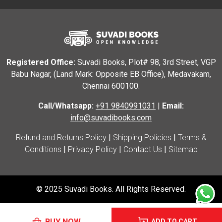
Registered Office:
Suvadi Books, Plot# 98, 3rd Street, VGP
Babu Nagar, (Land Mark: Opposite EB Office), Medavakam,
Chennai 600100.
Call/Whatsapp:
+91 9840991031
|
Email:
info@suvadibooks.com
Refund and Returns Policy
|
Shipping Policies
|
Terms &
Conditions
|
Privacy Policy
|
Contact Us
|
Sitemap
© 2025 Suvadi Books. All Rights Reserved.
BUY NOW
ADD TO CART