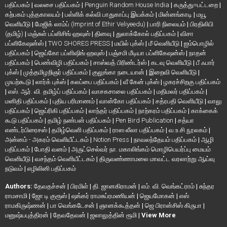
பதிப்பகம்
|
வலசை பதிப்பகம்
|
Penguin Random House India
|
கருத்து=பட்டறை
|
கற்பகம் புத்தகாலயம்
|
பள்ளிக் கல்வி பாதுகாப்பு இயக்கம்
|
மின்னங்காடி
|
மயூ
வெளியீடு
|
மேஜிக் லாம்ப் (Imprint of Ethir Veliyeedu)
|
பாரி நிலையம்
|
பிரதிலிபி
(தமிழ்)
|
மஞ்சுள் பப்ளிசிங் ஹவுஸ்
|
தினவு
|
துலாக்கோல் பதிப்பகம்
|
விசா
பப்ளிகேஷன்ஸ்
|
TWO SHORES PRESS
|
மயில் புக்ஸ்
|
மீ வெளியீடு
|
ஐம்பொழில்
பதிப்பகம்
|
ஜெய்கோ பப்ளிஷிங் ஹவுஸ்
|
பஞ்சமி மீடியா பப்ளிகேஷன்ஸ்
|
நாதன்
பதிப்பகம்
|
பெண்விழி பதிப்பகம்
|
சாஸ்வத் பிரிண்டர்ஸ்
|
கடவு வெளியீடு
|
பீ ஃபார்
புக்ஸ்
|
முத்தமிழறிஞர் பதிப்பகம்
|
குலுங்கா நடையான்
|
இறைவி வெளியீடு
|
முயற்கூடு
|
லார்க் புக்ஸ்
|
கலப்பை பதிப்பகம்
|
வீ கேன் புக்ஸ்
|
ழகரச்சிறகு பதிப்பகம்
|
எஸ். ஆர். வி. தமிழ்ப் பதிப்பகம்
|
வாசகசாலை பதிப்பகம்
|
மதிமலர் பதிப்பகம்
|
மனிதி பதிப்பகம்
|
புதிய பரிமாணம்
|
வான்கோ பதிப்பகம்
|
சத்ரபதி வெளியீடு
|
வாலு
பதிப்பகம்
|
ஜெய்ரிகி பதிப்பகம்
|
லாந்தர் பதிப்பகம்
|
நாற்கரம் பதிப்பகம்
|
காக்கைக்
கூடு பதிப்பகம்
|
தமிழ் நண்பன் பதிப்பகம்
|
Pen Bird Publication
|
சத்யா
எண்டர்பிரைசஸ்
|
தமிழ்வெளி பதிப்பகம்
|
ராஸ லீலா பதிப்பகம்
|
வ.உ.சி நூலகம்
|
அன்னம் - அகரம் வெளியீட்டகம்
|
Notion Press
|
நாவலந்தேயம் பதிப்பகம்
|
ஆழி
பதிப்பகம்
|
போதி வனம்
|
அருட்செல்வர் நா. மகாலிங்கம் மொழிபெயர்ப்பு மையம்
வெளியீடு
|
வசந்தம் வெளியீட்டகம்
|
திருவண்ணாமலை மாவட்ட வரலாற்று ஆய்வு
நடுவம்
|
எழிலினி பதிப்பகம்
Authors:
தேவதச்சன்
|
பிரமிள்
|
தி. ஜானகிராமன்
|
எம். வி. வெங்கட்ராம்
|
சுந்தர
ராமசாமி
|
ஜோ டி குரூஸ்
|
ஷங்கர் ராமசுப்ரமணியன்
|
ஜெயமோகன்
|
எஸ்
ராமகிருஷ்ணன்
|
பா வெங்கடேசன்
|
ஞானக்கூத்தன்
|
ஜெ பிரான்சிஸ் கிருபா
|
மனுஷ்யபுத்திரன்
|
தேவதேவன்
|
ஜலாலுத்தின் ரூமி
|
View More