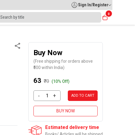
Sign In/Register
0
Buy Now
(Free shipping for orders above
₹500 within India)
₹63
₹70
(10% Off)
-
+
ADD TO CART
BUY NOW
Estimated delivery time
Books/ Articles will be shipped