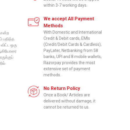
within 3-7 working days.
We accept All Payment
Methods
With Domestic and International
சென்ற
Credit & Debit cards, EMIs
் பதித்த
(Credit/Debit Cards & Cardless),
 விட்ட ஒரு
PayLater, Netbanking from 58
ி ஆகியோரை
banks, UPI and 8 mobile wallets,
ருக்குப்
Razorpay provides the most
ில்
extensive set of payment
methods.
No Return Policy
Once a Book/ Articles are
delivered without damage, it
cannot be returned to us.