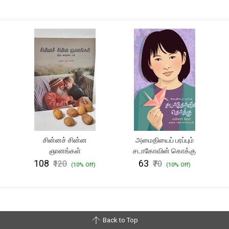
சின்னச் சின்ன
அமைதியைப் பரப்பும்
ஞானங்கள்
சடாகோவின் கொக்கு
₹108
₹63
₹120
₹70
(10% Off)
(10% Off)
Back to Top