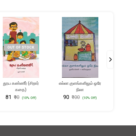
OUT OF STOCK
OUT 
தூய கண்ணீர் (சிறார்
எல்லா குளங்களிலும் ஒரே
யானை
கதை)
நிலா
(தன
₹81
₹90
₹54
₹90
₹100
₹6
(10% Off)
(10% Off)