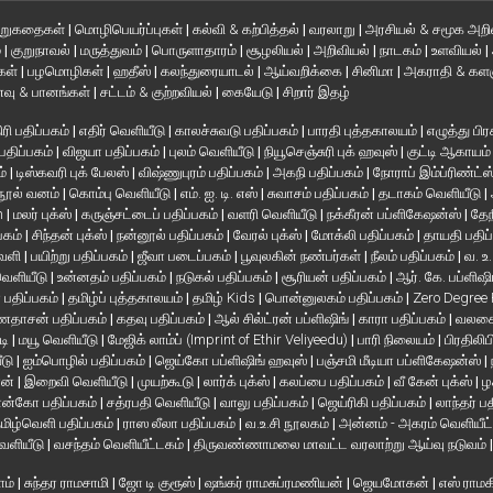
ிறுகதைகள்
|
மொழிபெயர்ப்புகள்
|
கல்வி & கற்பித்தல்
|
வரலாறு
|
அரசியல் & சமூக அறி
்
|
குறுநாவல்
|
மருத்துவம்
|
பொருளாதாரம்
|
சூழலியல்
|
அறிவியல்
|
நாடகம்
|
உளவியல்
|
்கள்
|
பழமொழிகள்
|
ஹதீஸ்
|
கலந்துரையாடல்
|
ஆய்வறிக்கை
|
சினிமா
|
அகராதி & களஞ
வு & பானங்கள்
|
சட்டம் & குற்றவியல்
|
கையேடு
|
சிறார் இதழ்
ரி பதிப்பகம்
|
எதிர் வெளியீடு
|
காலச்சுவடு பதிப்பகம்
|
பாரதி புத்தகாலயம்
|
எழுத்து பிர
 பதிப்பகம்
|
விஜயா பதிப்பகம்
|
புலம் வெளியீடு
|
நியூசெஞ்சுரி புக் ஹவுஸ்
|
குட்டி ஆகாயம
ம்
|
டிஸ்கவரி புக் பேலஸ்
|
விஷ்ணுபுரம் பதிப்பகம்
|
அகநி பதிப்பகம்
|
நோராப் இம்ப்ரிண்ட்ஸ
நூல் வனம்
|
கொம்பு வெளியீடு
|
எம். ஐ. டி. எஸ்
|
சுவாசம் பதிப்பகம்
|
தடாகம் வெளியீடு
|
en
|
மலர் புக்ஸ்
|
கருஞ்சட்டைப் பதிப்பகம்
|
வளரி வெளியீடு
|
நக்கீரன் பப்ளிகேஷன்ஸ்
|
தேந
பகம்
|
சிந்தன் புக்ஸ்
|
நன்னூல் பதிப்பகம்
|
வேரல் புக்ஸ்
|
மோக்லி பதிப்பகம்
|
தாயதி பதிப
வெளி
|
பயிற்று பதிப்பகம்
|
ஜீவா படைப்பகம்
|
பூவுலகின் நண்பர்கள்
|
நீலம் பதிப்பகம்
|
வ. உ
 வெளியீடு
|
உன்னதம் பதிப்பகம்
|
நடுகல் பதிப்பகம்
|
சூரியன் பதிப்பகம்
|
ஆர். கே. பப்ளிஷி
் பதிப்பகம்
|
தமிழ்ப் புத்தகாலயம்
|
தமிழ் Kids
|
பொன்னுலகம் பதிப்பகம்
|
Zero Degree
தாசன் பதிப்பகம்
|
கதவு பதிப்பகம்
|
ஆல் சில்ட்ரன் பப்ளிஷிங்
|
காரா பதிப்பகம்
|
வலசை 
டி
|
மயூ வெளியீடு
|
மேஜிக் லாம்ப் (Imprint of Ethir Veliyeedu)
|
பாரி நிலையம்
|
பிரதிலிப
ீடு
|
ஐம்பொழில் பதிப்பகம்
|
ஜெய்கோ பப்ளிஷிங் ஹவுஸ்
|
பஞ்சமி மீடியா பப்ளிகேஷன்ஸ்
|
ான்
|
இறைவி வெளியீடு
|
முயற்கூடு
|
லார்க் புக்ஸ்
|
கலப்பை பதிப்பகம்
|
வீ கேன் புக்ஸ்
|
ழ
ன்கோ பதிப்பகம்
|
சத்ரபதி வெளியீடு
|
வாலு பதிப்பகம்
|
ஜெய்ரிகி பதிப்பகம்
|
லாந்தர் ப
மிழ்வெளி பதிப்பகம்
|
ராஸ லீலா பதிப்பகம்
|
வ.உ.சி நூலகம்
|
அன்னம் - அகரம் வெளியீட
வெளியீடு
|
வசந்தம் வெளியீட்டகம்
|
திருவண்ணாமலை மாவட்ட வரலாற்று ஆய்வு நடுவம்
ாம்
|
சுந்தர ராமசாமி
|
ஜோ டி குரூஸ்
|
ஷங்கர் ராமசுப்ரமணியன்
|
ஜெயமோகன்
|
எஸ் ராம