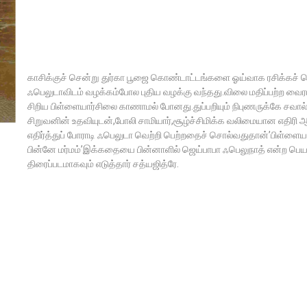
காசிக்குச் சென்று துர்கா பூஜை கொண்டாட்டங்களை ஓய்வாக ரசிக்கச் 
ஃபெலுடாவிடம் வழக்கம்போல புதிய வழக்கு வந்தது.விலை மதிப்பற்ற வைரம
சிறிய பிள்ளையார்சிலை காணாமல் போனது.துப்பறியும் நிபுணருக்கே சவால்
சிறுவனின் உதவியுடன்,போலி சாமியார்,சூழ்ச்சிமிக்க வலிமையான எதிர
எதிர்த்துப் போராடி ஃபெலுடா வெற்றி பெற்றதைச் சொல்வதுதான்’பிள்ளையா
பின்னே மர்மம்’இக்கதையை பின்னாளில் ஜெய்பாபா ஃபெலுநாத் என்ற பெயர
திரைப்படமாகவும் எடுத்தார் சத்யஜித்ரே.