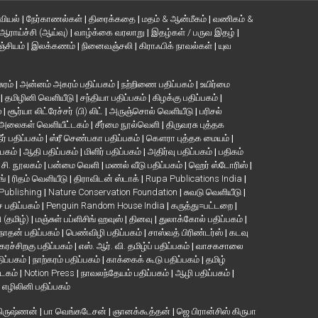
வியல்
|
நேர்காணல்கள்
|
திரைக்கதை
|
மதம் & ஆன்மீகம்
|
வணிகம் &
ஆராய்ச்சி (ஆய்வு)
|
வாழ்க்கை வரலாறு
|
இதழ்கள் / பருவ இதழ்
|
்சியம்
|
இலக்கணம்
|
நினைவஞ்சலி
|
கிராஃபிக் நாவல்கள்
|
யுவ
சுரம்
|
அன்னம் அகரம் பதிப்பகம்
|
நற்றிணை பதிப்பகம்
|
உயிர்மை
்
|
தமிழினி வெளியீடு
|
சந்தியா பதிப்பகம்
|
கிழக்கு பதிப்பகம்
|
்
|
சூர்யா லிட்ரேச்சர் (பி) லிட்
|
அருஞ்சொல் வெளியீடு
|
பரிசல்
அலைகள் வெளியீட்டகம்
|
சீர்மை நூல்வெளி
|
திருவரசு புத்தக
ீர் பதிப்பகம்
|
ஸ்ரீ செண்பகா பதிப்பகம்
|
கௌரா புத்தக மையம்
|
்பகம்
|
ஆதி பதிப்பகம்
|
மிளிர் பதிப்பகம்
|
அதிர்வு பதிப்பகம்
|
பதிகம்
. சி. நூலகம்
|
பன்மை வெளி
|
மணல் வீடு பதிப்பகம்
|
ஹெர் ஸ்டோரிஸ்
|
ங்
|
ரிதம் வெளியீடு
|
திராவிடன் ஸ்டாக்
|
Rupa Publications India
|
 Publishing
|
Nature Conservation Foundation
|
சுவடு வெளியீடு
|
பதிப்பகம்
|
Penguin Random House India
|
கருத்து=பட்டறை
|
ி (தமிழ்)
|
மஞ்சுள் பப்ளிசிங் ஹவுஸ்
|
தினவு
|
துலாக்கோல் பதிப்பகம்
|
நாதன் பதிப்பகம்
|
பெண்விழி பதிப்பகம்
|
சாஸ்வத் பிரிண்டர்ஸ்
|
கடவு
கரச்சிறகு பதிப்பகம்
|
எஸ். ஆர். வி. தமிழ்ப் பதிப்பகம்
|
வாசகசாலை
திப்பகம்
|
நாற்கரம் பதிப்பகம்
|
காக்கைக் கூடு பதிப்பகம்
|
தமிழ்
்டகம்
|
Notion Press
|
நாவலந்தேயம் பதிப்பகம்
|
ஆழி பதிப்பகம்
|
|
எழிலினி பதிப்பகம்
கிருஷ்ணன்
|
பா வெங்கடேசன்
|
ஞானக்கூத்தன்
|
ஜெ பிரான்சிஸ் கிருபா