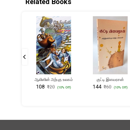
Related Books
ளிகளின்
ஆலிஸின் அற்புத உலகம்
குட்டி இளவரசன்
டை
₹108
₹144
₹120
₹160
(10% Off)
(10% Off)
10% Off)