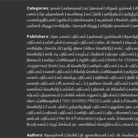
Categories:
நாவல்
|
கவிதைகள்
|
கட்டுரைகள்
|
சிறுவர் நூல்கள்
|
ச
பணம்
|
பிற புத்தகங்கள்
|
சுயசரிதை
|
காட்டுயிர்
|
தலித்தியம்
|
தமிழீழம
பயணக்குறிப்புகள்
|
ஓவியம்
|
விளக்கவுரை
|
கடிதங்கள்
|
கேள்வி பதில
புரஸ்கார் விருது
|
சாகித்திய அகாதமி விருது
|
சரித்திர நாவல்கள்
|
உண
Publishers:
அடையாளம் பதிப்பகம்
|
தன்னறம் நூல்வெளி
|
தேசாந்தி
பதிப்பகம்
|
வம்சி புக்ஸ்
|
யாவரும் பதிப்பகம்
|
விகடன் பிரசுரம்
|
விடியல்
சாகித்திய அகாடெமி
|
தமிழ் திசை
|
க்ரியா வெளியீடு
|
சால்ட் பதிப்பக
வெளியீடு
|
காடோடி பதிப்பகம்
|
கருப்புப் பிரதிகள்
|
நர்மதா பதிப்பகம்
|
நிலையம்
|
கவிதா பப்ளிகேஷன்
|
அழிசி பதிப்பகம்
|
Books for Childr
Juggernaut Books
|
வடலி வெளியீடு
|
மனிதம் பதிப்பகம்
|
கடல் பதிப்
பதிப்பகம்
|
கனலி பதிப்பகம்
|
சிக்ஸ்த் சென்ஸ் பப்ளிகேஷன்ஸ்
|
தமிழ்
வானம் பதிப்பகம்
|
கல் விளக்கு பதிப்பகம்
|
உதிரிகள் பதிப்பகம்
|
நிமிர்
வானதி பதிப்பகம்
|
சீர் வாசகர் வட்டம்
|
தனிமை வெளி பதிப்பகம்
|
உயிர
வணக்கம் வெளியீடு
|
மார்க்ஸ் பதிப்பகம்
|
திராவிடன் சில்ரன்ஸ்
|
கண்ண
கற்பகம் புத்தகாலயம்
|
பள்ளிக் கல்வி பாதுகாப்பு இயக்கம்
|
மின்னங்கா
விசா பப்ளிகேஷன்ஸ்
|
TWO SHORES PRESS
|
மயில் புக்ஸ்
|
மீ வெளிய
வெளியீடு
|
பீ ஃபார் புக்ஸ்
|
முத்தமிழறிஞர் பதிப்பகம்
|
குலுங்கா நடைய
பதிப்பகம்
|
மதிமலர் பதிப்பகம்
|
மனிதி பதிப்பகம்
|
புதிய பரிமாணம்
|
வா
நண்பன் பதிப்பகம்
|
Pen Bird Publication
|
சத்யா எண்டர்பிரைசஸ்
|
த
போதி வனம்
|
அருட்செல்வர் நா. மகாலிங்கம் மொழிபெயர்ப்பு மையம் 
Authors:
தேவதச்சன்
|
பிரமிள்
|
தி. ஜானகிராமன்
|
எம். வி. வெங்கட்ர