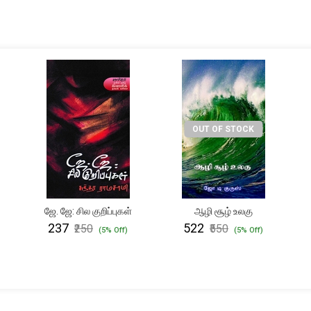
OUT OF STOCK
ஜே. ஜே: சில குறிப்புகள்
ஆழி சூழ் உலகு
₹237
₹522
₹250
₹550
(5% Off)
(5% Off)