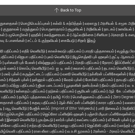
Back to Top
ிறுகதைகள்
|
மொழிபெயர்ப்புகள்
|
கல்வி & கற்பித்தல்
|
வரலாறு
|
அரசியல் & சமூக அறி
்
|
குறுநாவல்
|
மருத்துவம்
|
பொருளாதாரம்
|
சூழலியல்
|
அறிவியல்
|
நாடகம்
|
உளவியல்
|
்கள்
|
பழமொழிகள்
|
ஹதீஸ்
|
கலந்துரையாடல்
|
ஆய்வறிக்கை
|
சினிமா
|
அகராதி & களஞ
வு & பானங்கள்
|
சட்டம் & குற்றவியல்
|
கையேடு
|
சிறார் இதழ்
ரி பதிப்பகம்
|
எதிர் வெளியீடு
|
காலச்சுவடு பதிப்பகம்
|
பாரதி புத்தகாலயம்
|
எழுத்து பிர
 பதிப்பகம்
|
விஜயா பதிப்பகம்
|
புலம் வெளியீடு
|
நியூசெஞ்சுரி புக் ஹவுஸ்
|
குட்டி ஆகாயம
ம்
|
டிஸ்கவரி புக் பேலஸ்
|
விஷ்ணுபுரம் பதிப்பகம்
|
அகநி பதிப்பகம்
|
நோராப் இம்ப்ரிண்ட்ஸ
நூல் வனம்
|
கொம்பு வெளியீடு
|
எம். ஐ. டி. எஸ்
|
சுவாசம் பதிப்பகம்
|
தடாகம் வெளியீடு
|
en
|
மலர் புக்ஸ்
|
கருஞ்சட்டைப் பதிப்பகம்
|
வளரி வெளியீடு
|
நக்கீரன் பப்ளிகேஷன்ஸ்
|
தேந
பகம்
|
சிந்தன் புக்ஸ்
|
நன்னூல் பதிப்பகம்
|
வேரல் புக்ஸ்
|
மோக்லி பதிப்பகம்
|
தாயதி பதிப
வெளி
|
பயிற்று பதிப்பகம்
|
ஜீவா படைப்பகம்
|
பூவுலகின் நண்பர்கள்
|
நீலம் பதிப்பகம்
|
வ. உ
 வெளியீடு
|
உன்னதம் பதிப்பகம்
|
நடுகல் பதிப்பகம்
|
சூரியன் பதிப்பகம்
|
ஆர். கே. பப்ளிஷி
் பதிப்பகம்
|
தமிழ்ப் புத்தகாலயம்
|
தமிழ் Kids
|
பொன்னுலகம் பதிப்பகம்
|
Zero Degree
தாசன் பதிப்பகம்
|
கதவு பதிப்பகம்
|
ஆல் சில்ட்ரன் பப்ளிஷிங்
|
காரா பதிப்பகம்
|
வலசை 
டி
|
மயூ வெளியீடு
|
மேஜிக் லாம்ப் (Imprint of Ethir Veliyeedu)
|
பாரி நிலையம்
|
பிரதிலிப
ீடு
|
ஐம்பொழில் பதிப்பகம்
|
ஜெய்கோ பப்ளிஷிங் ஹவுஸ்
|
பஞ்சமி மீடியா பப்ளிகேஷன்ஸ்
|
ான்
|
இறைவி வெளியீடு
|
முயற்கூடு
|
லார்க் புக்ஸ்
|
கலப்பை பதிப்பகம்
|
வீ கேன் புக்ஸ்
|
ழ
ன்கோ பதிப்பகம்
|
சத்ரபதி வெளியீடு
|
வாலு பதிப்பகம்
|
ஜெய்ரிகி பதிப்பகம்
|
லாந்தர் ப
மிழ்வெளி பதிப்பகம்
|
ராஸ லீலா பதிப்பகம்
|
வ.உ.சி நூலகம்
|
அன்னம் - அகரம் வெளியீட