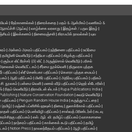
வியல்
|
நேர்காணல்கள்
|
திரைக்கதை
|
மதம் & ஆன்மீகம்
|
வணிகம் &
ஆராய்ச்சி (ஆய்வு)
|
வாழ்க்கை வரலாறு
|
இதழ்கள் / பருவ இதழ்
|
்சியம்
|
இலக்கணம்
|
நினைவஞ்சலி
|
கிராஃபிக் நாவல்கள்
|
யுவ
சுரம்
|
அன்னம் அகரம் பதிப்பகம்
|
நற்றிணை பதிப்பகம்
|
உயிர்மை
்
|
தமிழினி வெளியீடு
|
சந்தியா பதிப்பகம்
|
கிழக்கு பதிப்பகம்
|
்
|
சூர்யா லிட்ரேச்சர் (பி) லிட்
|
அருஞ்சொல் வெளியீடு
|
பரிசல்
அலைகள் வெளியீட்டகம்
|
சீர்மை நூல்வெளி
|
திருவரசு புத்தக
ீர் பதிப்பகம்
|
ஸ்ரீ செண்பகா பதிப்பகம்
|
கௌரா புத்தக மையம்
|
்பகம்
|
ஆதி பதிப்பகம்
|
மிளிர் பதிப்பகம்
|
அதிர்வு பதிப்பகம்
|
பதிகம்
. சி. நூலகம்
|
பன்மை வெளி
|
மணல் வீடு பதிப்பகம்
|
ஹெர் ஸ்டோரிஸ்
|
ங்
|
ரிதம் வெளியீடு
|
திராவிடன் ஸ்டாக்
|
Rupa Publications India
|
 Publishing
|
Nature Conservation Foundation
|
சுவடு வெளியீடு
|
பதிப்பகம்
|
Penguin Random House India
|
கருத்து=பட்டறை
|
ி (தமிழ்)
|
மஞ்சுள் பப்ளிசிங் ஹவுஸ்
|
தினவு
|
துலாக்கோல் பதிப்பகம்
|
நாதன் பதிப்பகம்
|
பெண்விழி பதிப்பகம்
|
சாஸ்வத் பிரிண்டர்ஸ்
|
கடவு
கரச்சிறகு பதிப்பகம்
|
எஸ். ஆர். வி. தமிழ்ப் பதிப்பகம்
|
வாசகசாலை
திப்பகம்
|
நாற்கரம் பதிப்பகம்
|
காக்கைக் கூடு பதிப்பகம்
|
தமிழ்
்டகம்
|
Notion Press
|
நாவலந்தேயம் பதிப்பகம்
|
ஆழி பதிப்பகம்
|