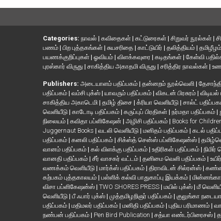
Categories:
நாவல்
|
கவிதைகள்
|
கட்டுரைகள்
|
சிறுவர் நூல்கள்
|
ச
பணம்
|
பிற புத்தகங்கள்
|
சுயசரிதை
|
காட்டுயிர்
|
தலித்தியம்
|
தமிழீழம
பயணக்குறிப்புகள்
|
ஓவியம்
|
விளக்கவுரை
|
கடிதங்கள்
|
கேள்வி பதில
புரஸ்கார் விருது
|
சாகித்திய அகாதமி விருது
|
சரித்திர நாவல்கள்
|
உண
Publishers:
அடையாளம் பதிப்பகம்
|
தன்னறம் நூல்வெளி
|
தேசாந்தி
பதிப்பகம்
|
வம்சி புக்ஸ்
|
யாவரும் பதிப்பகம்
|
விகடன் பிரசுரம்
|
விடியல்
சாகித்திய அகாடெமி
|
தமிழ் திசை
|
க்ரியா வெளியீடு
|
சால்ட் பதிப்பக
வெளியீடு
|
காடோடி பதிப்பகம்
|
கருப்புப் பிரதிகள்
|
நர்மதா பதிப்பகம்
|
நிலையம்
|
கவிதா பப்ளிகேஷன்
|
அழிசி பதிப்பகம்
|
Books for Childr
Juggernaut Books
|
வடலி வெளியீடு
|
மனிதம் பதிப்பகம்
|
கடல் பதிப்
பதிப்பகம்
|
கனலி பதிப்பகம்
|
சிக்ஸ்த் சென்ஸ் பப்ளிகேஷன்ஸ்
|
தமிழ்
வானம் பதிப்பகம்
|
கல் விளக்கு பதிப்பகம்
|
உதிரிகள் பதிப்பகம்
|
நிமிர்
வானதி பதிப்பகம்
|
சீர் வாசகர் வட்டம்
|
தனிமை வெளி பதிப்பகம்
|
உயிர
வணக்கம் வெளியீடு
|
மார்க்ஸ் பதிப்பகம்
|
திராவிடன் சில்ரன்ஸ்
|
கண்ண
கற்பகம் புத்தகாலயம்
|
பள்ளிக் கல்வி பாதுகாப்பு இயக்கம்
|
மின்னங்கா
விசா பப்ளிகேஷன்ஸ்
|
TWO SHORES PRESS
|
மயில் புக்ஸ்
|
மீ வெளிய
வெளியீடு
|
பீ ஃபார் புக்ஸ்
|
முத்தமிழறிஞர் பதிப்பகம்
|
குலுங்கா நடைய
பதிப்பகம்
|
மதிமலர் பதிப்பகம்
|
மனிதி பதிப்பகம்
|
புதிய பரிமாணம்
|
வா
நண்பன் பதிப்பகம்
|
Pen Bird Publication
|
சத்யா எண்டர்பிரைசஸ்
|
த