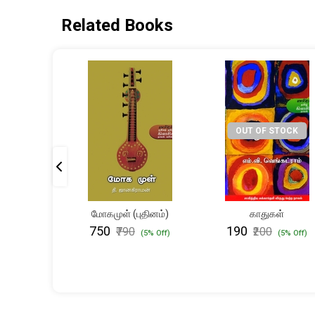
Related Books
OUT OF STOCK
வின்
மோகமுள் (புதினம்)
காதுகள்
 (மூன்றாம்
₹750
₹190
₹790
₹200
(5% Off)
(5% Off)
தி)
(5% Off)