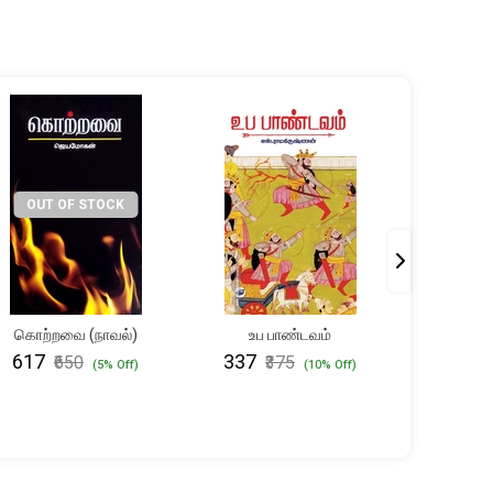
OUT OF STOCK
கொற்றவை (நாவல்)
உப பாண்டவம்
பாகீரதி
₹617
₹337
₹712
₹650
₹375
₹
(5% Off)
(10% Off)