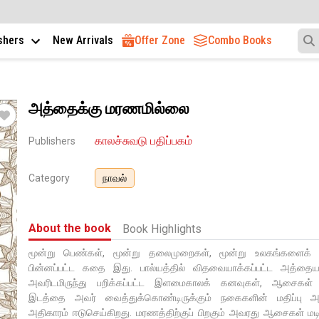
ishers
New Arrivals
Offer Zone
Combo Books
அத்தைக்கு மரணமில்லை
காலச்சுவடு பதிப்பகம்
Publishers
Category
நாவல்
About the book
Book Highlights
மூன்று பெண்கள், மூன்று தலைமுறைகள், மூன்று உலகங்களைக் கோ
பின்னப்பட்ட கதை இது. பால்யத்தில் விதவையாக்கப்பட்ட அத்தையம
அவரிடமிருந்து பறிக்கப்பட்ட இளமைகாலக் கனவுகள், ஆசைகள் 
இடத்தை அவர் வைத்துக்கொண்டிருக்கும் நகைகளின் மதிப்பு அள
அதிகாரம் ஈடுசெய்கிறது. மரணத்திற்குப் பிறகும் அவரது ஆசைகள் மட