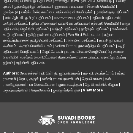
பதிப்பகம்
|
பெண்விழி பதிப்பகம்
|
சாஸ்வத் பிரிண்டர்ஸ்
|
கடவு வெளியீடு
|
பீ ஃபார்
புக்ஸ்
|
முத்தமிழறிஞர் பதிப்பகம்
|
குலுங்கா நடையான்
|
இறைவி வெளியீடு
|
முயற்கூடு
|
லார்க் புக்ஸ்
|
கலப்பை பதிப்பகம்
|
வீ கேன் புக்ஸ்
|
ழகரச்சிறகு பதிப்பகம்
|
எஸ். ஆர். வி. தமிழ்ப் பதிப்பகம்
|
வாசகசாலை பதிப்பகம்
|
மதிமலர் பதிப்பகம்
|
மனிதி பதிப்பகம்
|
புதிய பரிமாணம்
|
வான்கோ பதிப்பகம்
|
சத்ரபதி வெளியீடு
|
வாலு
பதிப்பகம்
|
ஜெய்ரிகி பதிப்பகம்
|
லாந்தர் பதிப்பகம்
|
நாற்கரம் பதிப்பகம்
|
காக்கைக்
கூடு பதிப்பகம்
|
தமிழ் நண்பன் பதிப்பகம்
|
Pen Bird Publication
|
சத்யா
எண்டர்பிரைசஸ்
|
தமிழ்வெளி பதிப்பகம்
|
ராஸ லீலா பதிப்பகம்
|
வ.உ.சி நூலகம்
|
அன்னம் - அகரம் வெளியீட்டகம்
|
Notion Press
|
நாவலந்தேயம் பதிப்பகம்
|
ஆழி
பதிப்பகம்
|
போதி வனம்
|
அருட்செல்வர் நா. மகாலிங்கம் மொழிபெயர்ப்பு மையம்
வெளியீடு
|
வசந்தம் வெளியீட்டகம்
|
திருவண்ணாமலை மாவட்ட வரலாற்று ஆய்வு
நடுவம்
|
எழிலினி பதிப்பகம்
Authors:
தேவதச்சன்
|
பிரமிள்
|
தி. ஜானகிராமன்
|
எம். வி. வெங்கட்ராம்
|
சுந்தர
ராமசாமி
|
ஜோ டி குரூஸ்
|
ஷங்கர் ராமசுப்ரமணியன்
|
ஜெயமோகன்
|
எஸ்
ராமகிருஷ்ணன்
|
பா வெங்கடேசன்
|
ஞானக்கூத்தன்
|
ஜெ பிரான்சிஸ் கிருபா
|
மனுஷ்யபுத்திரன்
|
தேவதேவன்
|
ஜலாலுத்தின் ரூமி
|
View More