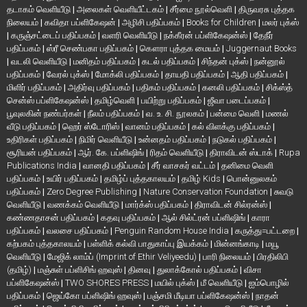
தடாகம் வெளியீடு
|
அலைகள் வெளியீட்டகம்
|
சீர்மை நூல்வெளி
|
திருவரசு புத்தக
நிலையம்
|
கவிதா பப்ளிகேஷன்
|
அழிசி பதிப்பகம்
|
Books for Children
|
மலர் புக்ஸ்
|
கருஞ்சட்டைப் பதிப்பகம்
|
வளரி வெளியீடு
|
நக்கீரன் பப்ளிகேஷன்ஸ்
|
தேநீர்
பதிப்பகம்
|
ஸ்ரீ செண்பகா பதிப்பகம்
|
கௌரா புத்தக மையம்
|
Juggernaut Books
|
வடலி வெளியீடு
|
மனிதம் பதிப்பகம்
|
கடல் பதிப்பகம்
|
சிந்தன் புக்ஸ்
|
நன்னூல்
பதிப்பகம்
|
வேரல் புக்ஸ்
|
மோக்லி பதிப்பகம்
|
தாயதி பதிப்பகம்
|
ஆதி பதிப்பகம்
|
மிளிர் பதிப்பகம்
|
அதிர்வு பதிப்பகம்
|
பதிகம் பதிப்பகம்
|
கனலி பதிப்பகம்
|
சிக்ஸ்த்
சென்ஸ் பப்ளிகேஷன்ஸ்
|
தமிழ்வெளி
|
பயிற்று பதிப்பகம்
|
ஜீவா படைப்பகம்
|
பூவுலகின் நண்பர்கள்
|
நீலம் பதிப்பகம்
|
வ. உ. சி. நூலகம்
|
பன்மை வெளி
|
மணல்
வீடு பதிப்பகம்
|
ஹெர் ஸ்டோரிஸ்
|
வானம் பதிப்பகம்
|
கல் விளக்கு பதிப்பகம்
|
உதிரிகள் பதிப்பகம்
|
நிமிர் வெளியீடு
|
உன்னதம் பதிப்பகம்
|
நடுகல் பதிப்பகம்
|
சூரியன் பதிப்பகம்
|
ஆர். கே. பப்ளிஷிங்
|
ரிதம் வெளியீடு
|
திராவிடன் ஸ்டாக்
|
Rupa
Publications India
|
வானதி பதிப்பகம்
|
சீர் வாசகர் வட்டம்
|
தனிமை வெளி
பதிப்பகம்
|
உயிர் பதிப்பகம்
|
தமிழ்ப் புத்தகாலயம்
|
தமிழ் Kids
|
பொன்னுலகம்
பதிப்பகம்
|
Zero Degree Publishing
|
Nature Conservation Foundation
|
சுவடு
வெளியீடு
|
வணக்கம் வெளியீடு
|
மார்க்ஸ் பதிப்பகம்
|
திராவிடன் சில்ரன்ஸ்
|
கண்ணதாசன் பதிப்பகம்
|
கதவு பதிப்பகம்
|
ஆல் சில்ட்ரன் பப்ளிஷிங்
|
காரா
பதிப்பகம்
|
வலசை பதிப்பகம்
|
Penguin Random House India
|
கருத்து=பட்டறை
|
கற்பகம் புத்தகாலயம்
|
பள்ளிக் கல்வி பாதுகாப்பு இயக்கம்
|
மின்னங்காடி
|
மயூ
வெளியீடு
|
மேஜிக் லாம்ப் (Imprint of Ethir Veliyeedu)
|
பாரி நிலையம்
|
பிரதிலிபி
(தமிழ்)
|
மஞ்சுள் பப்ளிசிங் ஹவுஸ்
|
தினவு
|
துலாக்கோல் பதிப்பகம்
|
விசா
பப்ளிகேஷன்ஸ்
|
TWO SHORES PRESS
|
மயில் புக்ஸ்
|
மீ வெளியீடு
|
ஐம்பொழில்
பதிப்பகம்
|
ஜெய்கோ பப்ளிஷிங் ஹவுஸ்
|
பஞ்சமி மீடியா பப்ளிகேஷன்ஸ்
|
நாதன்