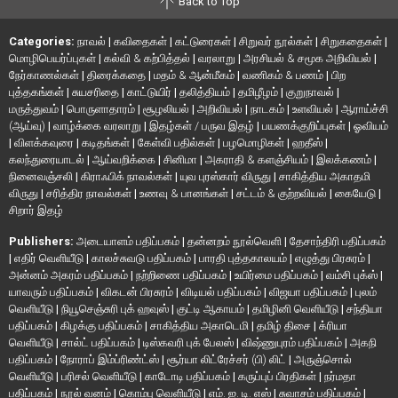
Back to Top
Categories:
நாவல்
|
கவிதைகள்
|
கட்டுரைகள்
|
சிறுவர் நூல்கள்
|
சிறுகதைகள்
|
மொழிபெயர்ப்புகள்
|
கல்வி & கற்பித்தல்
|
வரலாறு
|
அரசியல் & சமூக அறிவியல்
|
நேர்காணல்கள்
|
திரைக்கதை
|
மதம் & ஆன்மீகம்
|
வணிகம் & பணம்
|
பிற
புத்தகங்கள்
|
சுயசரிதை
|
காட்டுயிர்
|
தலித்தியம்
|
தமிழீழம்
|
குறுநாவல்
|
மருத்துவம்
|
பொருளாதாரம்
|
சூழலியல்
|
அறிவியல்
|
நாடகம்
|
உளவியல்
|
ஆராய்ச்சி
(ஆய்வு)
|
வாழ்க்கை வரலாறு
|
இதழ்கள் / பருவ இதழ்
|
பயணக்குறிப்புகள்
|
ஓவியம்
|
விளக்கவுரை
|
கடிதங்கள்
|
கேள்வி பதில்கள்
|
பழமொழிகள்
|
ஹதீஸ்
|
கலந்துரையாடல்
|
ஆய்வறிக்கை
|
சினிமா
|
அகராதி & களஞ்சியம்
|
இலக்கணம்
|
நினைவஞ்சலி
|
கிராஃபிக் நாவல்கள்
|
யுவ புரஸ்கார் விருது
|
சாகித்திய அகாதமி
விருது
|
சரித்திர நாவல்கள்
|
உணவு & பானங்கள்
|
சட்டம் & குற்றவியல்
|
கையேடு
|
சிறார் இதழ்
Publishers:
அடையாளம் பதிப்பகம்
|
தன்னறம் நூல்வெளி
|
தேசாந்திரி பதிப்பகம்
|
எதிர் வெளியீடு
|
காலச்சுவடு பதிப்பகம்
|
பாரதி புத்தகாலயம்
|
எழுத்து பிரசுரம்
|
அன்னம் அகரம் பதிப்பகம்
|
நற்றிணை பதிப்பகம்
|
உயிர்மை பதிப்பகம்
|
வம்சி புக்ஸ்
|
யாவரும் பதிப்பகம்
|
விகடன் பிரசுரம்
|
விடியல் பதிப்பகம்
|
விஜயா பதிப்பகம்
|
புலம்
வெளியீடு
|
நியூசெஞ்சுரி புக் ஹவுஸ்
|
குட்டி ஆகாயம்
|
தமிழினி வெளியீடு
|
சந்தியா
பதிப்பகம்
|
கிழக்கு பதிப்பகம்
|
சாகித்திய அகாடெமி
|
தமிழ் திசை
|
க்ரியா
வெளியீடு
|
சால்ட் பதிப்பகம்
|
டிஸ்கவரி புக் பேலஸ்
|
விஷ்ணுபுரம் பதிப்பகம்
|
அகநி
பதிப்பகம்
|
நோராப் இம்ப்ரிண்ட்ஸ்
|
சூர்யா லிட்ரேச்சர் (பி) லிட்
|
அருஞ்சொல்
வெளியீடு
|
பரிசல் வெளியீடு
|
காடோடி பதிப்பகம்
|
கருப்புப் பிரதிகள்
|
நர்மதா
பதிப்பகம்
|
நூல் வனம்
|
கொம்பு வெளியீடு
|
எம். ஐ. டி. எஸ்
|
சுவாசம் பதிப்பகம்
|