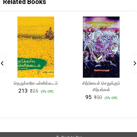
Related Books
தெருக்களே பள்ளிக்கூடம்
சிற்பியைச் செதுக்கும்
சிற்பங்கள்
₹213
₹225
(5% Off)
₹95
₹100
(5% Off)