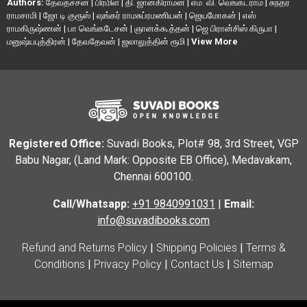
Authors:
தேவதச்சன்
|
பிரமிள்
|
தி. ஜானகிராமன்
|
எம். வி. வெங்கட்ராம்
|
சுந்தர
ராமசாமி
|
ஜோ டி குரூஸ்
|
ஷங்கர் ராமசுப்ரமணியன்
|
ஜெயமோகன்
|
எஸ்
ராமகிருஷ்ணன்
|
பா வெங்கடேசன்
|
ஞானக்கூத்தன்
|
ஜெ பிரான்சிஸ் கிருபா
|
மனுஷ்யபுத்திரன்
|
தேவதேவன்
|
ஜலாலுத்தின் ரூமி
|
View More
Registered Office:
Suvadi Books, Plot# 98, 3rd Street, VGP
Babu Nagar, (Land Mark: Opposite EB Office), Medavakam,
Chennai 600100.
Call/Whatsapp:
+91 9840991031
|
Email:
info@suvadibooks.com
Refund and Returns Policy
|
Shipping Policies
|
Terms &
Conditions
|
Privacy Policy
|
Contact Us
|
Sitemap