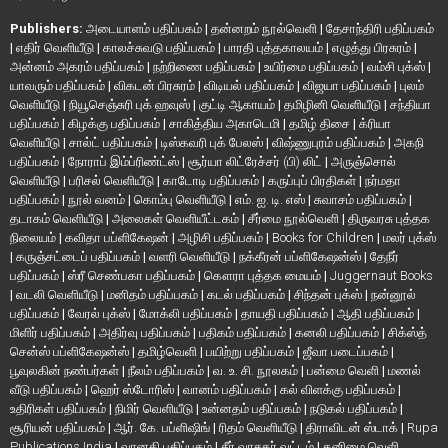
Publishers:
அடையாளம் பதிப்பகம்
|
தன்னறம் நூல்வெளி
|
தேசாந்திரி பதிப்பகம்
|
எதிர் வெளியீடு
|
காலச்சுவடு பதிப்பகம்
|
பாரதி புத்தகாலயம்
|
எழுத்து பிரசுரம்
|
அன்னம் அகரம் பதிப்பகம்
|
நற்றிணை பதிப்பகம்
|
உயிர்மை பதிப்பகம்
|
வம்சி புக்ஸ்
|
யாவரும் பதிப்பகம்
|
விகடன் பிரசுரம்
|
விடியல் பதிப்பகம்
|
விஜயா பதிப்பகம்
|
புலம்
வெளியீடு
|
நியூசெஞ்சுரி புக் ஹவுஸ்
|
குட்டி ஆகாயம்
|
தமிழினி வெளியீடு
|
சந்தியா
பதிப்பகம்
|
கிழக்கு பதிப்பகம்
|
சாகித்திய அகாடெமி
|
தமிழ் திசை
|
க்ரியா
வெளியீடு
|
சால்ட் பதிப்பகம்
|
டிஸ்கவரி புக் பேலஸ்
|
விஷ்ணுபுரம் பதிப்பகம்
|
அகநி
பதிப்பகம்
|
நோராப் இம்ப்ரிண்ட்ஸ்
|
சூர்யா லிட்ரேச்சர் (பி) லிட்
|
அருஞ்சொல்
வெளியீடு
|
பரிசல் வெளியீடு
|
காடோடி பதிப்பகம்
|
கருப்புப் பிரதிகள்
|
நர்மதா
பதிப்பகம்
|
நூல் வனம்
|
கொம்பு வெளியீடு
|
எம். ஐ. டி. எஸ்
|
சுவாசம் பதிப்பகம்
|
தடாகம் வெளியீடு
|
அலைகள் வெளியீட்டகம்
|
சீர்மை நூல்வெளி
|
திருவரசு புத்தக
நிலையம்
|
கவிதா பப்ளிகேஷன்
|
அழிசி பதிப்பகம்
|
Books for Children
|
மலர் புக்ஸ்
|
கருஞ்சட்டைப் பதிப்பகம்
|
வளரி வெளியீடு
|
நக்கீரன் பப்ளிகேஷன்ஸ்
|
தேநீர்
பதிப்பகம்
|
ஸ்ரீ செண்பகா பதிப்பகம்
|
கௌரா புத்தக மையம்
|
Juggernaut Books
|
வடலி வெளியீடு
|
மனிதம் பதிப்பகம்
|
கடல் பதிப்பகம்
|
சிந்தன் புக்ஸ்
|
நன்னூல்
பதிப்பகம்
|
வேரல் புக்ஸ்
|
மோக்லி பதிப்பகம்
|
தாயதி பதிப்பகம்
|
ஆதி பதிப்பகம்
|
மிளிர் பதிப்பகம்
|
அதிர்வு பதிப்பகம்
|
பதிகம் பதிப்பகம்
|
கனலி பதிப்பகம்
|
சிக்ஸ்த்
சென்ஸ் பப்ளிகேஷன்ஸ்
|
தமிழ்வெளி
|
பயிற்று பதிப்பகம்
|
ஜீவா படைப்பகம்
|
பூவுலகின் நண்பர்கள்
|
நீலம் பதிப்பகம்
|
வ. உ. சி. நூலகம்
|
பன்மை வெளி
|
மணல்
வீடு பதிப்பகம்
|
ஹெர் ஸ்டோரிஸ்
|
வானம் பதிப்பகம்
|
கல் விளக்கு பதிப்பகம்
|
உதிரிகள் பதிப்பகம்
|
நிமிர் வெளியீடு
|
உன்னதம் பதிப்பகம்
|
நடுகல் பதிப்பகம்
|
சூரியன் பதிப்பகம்
|
ஆர். கே. பப்ளிஷிங்
|
ரிதம் வெளியீடு
|
திராவிடன் ஸ்டாக்
|
Rupa
Publications India
|
வானதி பதிப்பகம்
|
சீர் வாசகர் வட்டம்
|
தனிமை வெளி