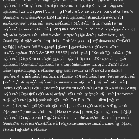
பதிப்பகம்
|
உயிர் பதிப்பகம்
|
தமிழ்ப் புத்தகாலயம்
|
தமிழ் Kids
|
பொன்னுலகம்
பதிப்பகம்
|
Zero Degree Publishing
|
Nature Conservation Foundation
|
சுவடு
வெளியீடு
|
வணக்கம் வெளியீடு
|
மார்க்ஸ் பதிப்பகம்
|
திராவிடன் சில்ரன்ஸ்
|
கண்ணதாசன் பதிப்பகம்
|
கதவு பதிப்பகம்
|
ஆல் சில்ட்ரன் பப்ளிஷிங்
|
காரா
பதிப்பகம்
|
வலசை பதிப்பகம்
|
Penguin Random House India
|
கருத்து=பட்டறை
|
கற்பகம் புத்தகாலயம்
|
பள்ளிக் கல்வி பாதுகாப்பு இயக்கம்
|
மின்னங்காடி
|
மயூ
வெளியீடு
|
மேஜிக் லாம்ப் (Imprint of Ethir Veliyeedu)
|
பாரி நிலையம்
|
பிரதிலிபி
(தமிழ்)
|
மஞ்சுள் பப்ளிசிங் ஹவுஸ்
|
தினவு
|
துலாக்கோல் பதிப்பகம்
|
விசா
பப்ளிகேஷன்ஸ்
|
TWO SHORES PRESS
|
மயில் புக்ஸ்
|
மீ வெளியீடு
|
ஐம்பொழில்
பதிப்பகம்
|
ஜெய்கோ பப்ளிஷிங் ஹவுஸ்
|
பஞ்சமி மீடியா பப்ளிகேஷன்ஸ்
|
நாதன்
பதிப்பகம்
|
பெண்விழி பதிப்பகம்
|
சாஸ்வத் பிரிண்டர்ஸ்
|
கடவு வெளியீடு
|
பீ ஃபார்
புக்ஸ்
|
முத்தமிழறிஞர் பதிப்பகம்
|
குலுங்கா நடையான்
|
இறைவி வெளியீடு
|
முயற்கூடு
|
லார்க் புக்ஸ்
|
கலப்பை பதிப்பகம்
|
வீ கேன் புக்ஸ்
|
ழகரச்சிறகு பதிப்பகம்
|
எஸ். ஆர். வி. தமிழ்ப் பதிப்பகம்
|
வாசகசாலை பதிப்பகம்
|
மதிமலர் பதிப்பகம்
|
மனிதி பதிப்பகம்
|
புதிய பரிமாணம்
|
வான்கோ பதிப்பகம்
|
சத்ரபதி வெளியீடு
|
வாலு
பதிப்பகம்
|
ஜெய்ரிகி பதிப்பகம்
|
லாந்தர் பதிப்பகம்
|
நாற்கரம் பதிப்பகம்
|
காக்கைக்
கூடு பதிப்பகம்
|
தமிழ் நண்பன் பதிப்பகம்
|
Pen Bird Publication
|
சத்யா
எண்டர்பிரைசஸ்
|
தமிழ்வெளி பதிப்பகம்
|
ராஸ லீலா பதிப்பகம்
|
வ.உ.சி நூலகம்
|
அன்னம் - அகரம் வெளியீட்டகம்
|
Notion Press
|
நாவலந்தேயம் பதிப்பகம்
|
ஆழி
பதிப்பகம்
|
போதி வனம்
|
அருட்செல்வர் நா. மகாலிங்கம் மொழிபெயர்ப்பு மையம்
வெளியீடு
|
வசந்தம் வெளியீட்டகம்
|
திருவண்ணாமலை மாவட்ட வரலாற்று ஆய்வு
நடுவம்
|
எழிலினி பதிப்பகம்