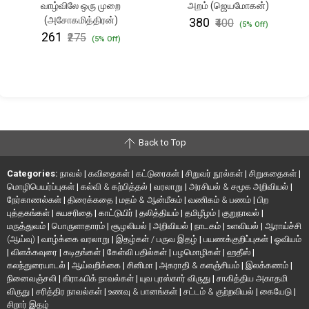
வாழ்விலே ஒரு முறை
அறம் (ஜெயமோகன்)
(அசோகமித்திரன்)
₹380
₹400
(5% Off)
₹261
₹275
(5% Off)
Back to Top
Categories:
நாவல்
|
கவிதைகள்
|
கட்டுரைகள்
|
சிறுவர் நூல்கள்
|
சிறுகதைகள்
|
மொழிபெயர்ப்புகள்
|
கல்வி & கற்பித்தல்
|
வரலாறு
|
அரசியல் & சமூக அறிவியல்
|
நேர்காணல்கள்
|
திரைக்கதை
|
மதம் & ஆன்மீகம்
|
வணிகம் & பணம்
|
பிற
புத்தகங்கள்
|
சுயசரிதை
|
காட்டுயிர்
|
தலித்தியம்
|
தமிழீழம்
|
குறுநாவல்
|
மருத்துவம்
|
பொருளாதாரம்
|
சூழலியல்
|
அறிவியல்
|
நாடகம்
|
உளவியல்
|
ஆராய்ச்சி
(ஆய்வு)
|
வாழ்க்கை வரலாறு
|
இதழ்கள் / பருவ இதழ்
|
பயணக்குறிப்புகள்
|
ஓவியம்
|
விளக்கவுரை
|
கடிதங்கள்
|
கேள்வி பதில்கள்
|
பழமொழிகள்
|
ஹதீஸ்
|
கலந்துரையாடல்
|
ஆய்வறிக்கை
|
சினிமா
|
அகராதி & களஞ்சியம்
|
இலக்கணம்
|
நினைவஞ்சலி
|
கிராஃபிக் நாவல்கள்
|
யுவ புரஸ்கார் விருது
|
சாகித்திய அகாதமி
விருது
|
சரித்திர நாவல்கள்
|
உணவு & பானங்கள்
|
சட்டம் & குற்றவியல்
|
கையேடு
|
சிறார் இதழ்