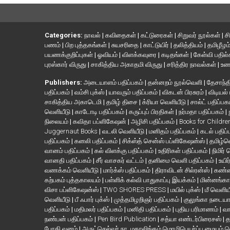
Categories:
நாவல்
|
கவிதைகள்
|
கட்டுரைகள்
|
சிறுவர் நூல்கள்
|
ச
பணம்
|
பிற புத்தகங்கள்
|
சுயசரிதை
|
காட்டுயிர்
|
தலித்தியம்
|
தமிழீழம
பயணக்குறிப்புகள்
|
ஓவியம்
|
விளக்கவுரை
|
கடிதங்கள்
|
கேள்வி பதில
புரஸ்கார் விருது
|
சாகித்திய அகாதமி விருது
|
சரித்திர நாவல்கள்
|
உண
Publishers:
அடையாளம் பதிப்பகம்
|
தன்னறம் நூல்வெளி
|
தேசாந்தி
பதிப்பகம்
|
வம்சி புக்ஸ்
|
யாவரும் பதிப்பகம்
|
விகடன் பிரசுரம்
|
விடியல்
சாகித்திய அகாடெமி
|
தமிழ் திசை
|
க்ரியா வெளியீடு
|
சால்ட் பதிப்பக
வெளியீடு
|
காடோடி பதிப்பகம்
|
கருப்புப் பிரதிகள்
|
நர்மதா பதிப்பகம்
|
நிலையம்
|
கவிதா பப்ளிகேஷன்
|
அழிசி பதிப்பகம்
|
Books for Childr
Juggernaut Books
|
வடலி வெளியீடு
|
மனிதம் பதிப்பகம்
|
கடல் பதிப்
பதிப்பகம்
|
கனலி பதிப்பகம்
|
சிக்ஸ்த் சென்ஸ் பப்ளிகேஷன்ஸ்
|
தமிழ்
வானம் பதிப்பகம்
|
கல் விளக்கு பதிப்பகம்
|
உதிரிகள் பதிப்பகம்
|
நிமிர்
வானதி பதிப்பகம்
|
சீர் வாசகர் வட்டம்
|
தனிமை வெளி பதிப்பகம்
|
உயிர
வணக்கம் வெளியீடு
|
மார்க்ஸ் பதிப்பகம்
|
திராவிடன் சில்ரன்ஸ்
|
கண்ண
கற்பகம் புத்தகாலயம்
|
பள்ளிக் கல்வி பாதுகாப்பு இயக்கம்
|
மின்னங்கா
விசா பப்ளிகேஷன்ஸ்
|
TWO SHORES PRESS
|
மயில் புக்ஸ்
|
மீ வெளிய
வெளியீடு
|
பீ ஃபார் புக்ஸ்
|
முத்தமிழறிஞர் பதிப்பகம்
|
குலுங்கா நடைய
பதிப்பகம்
|
மதிமலர் பதிப்பகம்
|
மனிதி பதிப்பகம்
|
புதிய பரிமாணம்
|
வா
நண்பன் பதிப்பகம்
|
Pen Bird Publication
|
சத்யா எண்டர்பிரைசஸ்
|
த
போதி வனம்
|
அருட்செல்வர் நா. மகாலிங்கம் மொழிபெயர்ப்பு மையம் 