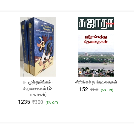
அ. முத்துலிங்கம் -
ஸ்ரீரங்கத்து தேவதைகள்
சிறுகதைகள் (2-
₹152
₹160
(5% Off)
பாகங்கள்)
₹1235
₹1300
(5% Off)