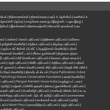
வியல்
|
நேர்காணல்கள்
|
திரைக்கதை
|
மதம் & ஆன்மீகம்
|
வணிகம் &
ஆராய்ச்சி (ஆய்வு)
|
வாழ்க்கை வரலாறு
|
இதழ்கள் / பருவ இதழ்
|
்சியம்
|
இலக்கணம்
|
நினைவஞ்சலி
|
கிராஃபிக் நாவல்கள்
|
யுவ
சுரம்
|
அன்னம் அகரம் பதிப்பகம்
|
நற்றிணை பதிப்பகம்
|
உயிர்மை
்
|
தமிழினி வெளியீடு
|
சந்தியா பதிப்பகம்
|
கிழக்கு பதிப்பகம்
|
்
|
சூர்யா லிட்ரேச்சர் (பி) லிட்
|
அருஞ்சொல் வெளியீடு
|
பரிசல்
அலைகள் வெளியீட்டகம்
|
சீர்மை நூல்வெளி
|
திருவரசு புத்தக
ீர் பதிப்பகம்
|
ஸ்ரீ செண்பகா பதிப்பகம்
|
கௌரா புத்தக மையம்
|
்பகம்
|
ஆதி பதிப்பகம்
|
மிளிர் பதிப்பகம்
|
அதிர்வு பதிப்பகம்
|
பதிகம்
. சி. நூலகம்
|
பன்மை வெளி
|
மணல் வீடு பதிப்பகம்
|
ஹெர் ஸ்டோரிஸ்
|
ங்
|
ரிதம் வெளியீடு
|
திராவிடன் ஸ்டாக்
|
Rupa Publications India
|
 Publishing
|
Nature Conservation Foundation
|
சுவடு வெளியீடு
|
பதிப்பகம்
|
Penguin Random House India
|
கருத்து=பட்டறை
|
ி (தமிழ்)
|
மஞ்சுள் பப்ளிசிங் ஹவுஸ்
|
தினவு
|
துலாக்கோல் பதிப்பகம்
|
நாதன் பதிப்பகம்
|
பெண்விழி பதிப்பகம்
|
சாஸ்வத் பிரிண்டர்ஸ்
|
கடவு
கரச்சிறகு பதிப்பகம்
|
எஸ். ஆர். வி. தமிழ்ப் பதிப்பகம்
|
வாசகசாலை
திப்பகம்
|
நாற்கரம் பதிப்பகம்
|
காக்கைக் கூடு பதிப்பகம்
|
தமிழ்
்டகம்
|
Notion Press
|
நாவலந்தேயம் பதிப்பகம்
|
ஆழி பதிப்பகம்
|
|
எழிலினி பதிப்பகம்