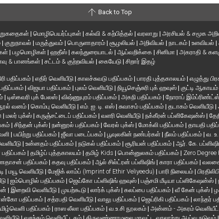
Back to Top
ிறுகதைகள்
|
மொழிபெயர்ப்புகள்
|
கல்வி & கற்பித்தல்
|
வரலாறு
|
அரசியல் & சமூக அறி
்
|
குறுநாவல்
|
மருத்துவம்
|
பொருளாதாரம்
|
சூழலியல்
|
அறிவியல்
|
நாடகம்
|
உளவியல்
|
்கள்
|
பழமொழிகள்
|
ஹதீஸ்
|
கலந்துரையாடல்
|
ஆய்வறிக்கை
|
சினிமா
|
அகராதி & களஞ
வு & பானங்கள்
|
சட்டம் & குற்றவியல்
|
கையேடு
|
சிறார் இதழ்
ரி பதிப்பகம்
|
எதிர் வெளியீடு
|
காலச்சுவடு பதிப்பகம்
|
பாரதி புத்தகாலயம்
|
எழுத்து பிர
 பதிப்பகம்
|
விஜயா பதிப்பகம்
|
புலம் வெளியீடு
|
நியூசெஞ்சுரி புக் ஹவுஸ்
|
குட்டி ஆகாயம
ம்
|
டிஸ்கவரி புக் பேலஸ்
|
விஷ்ணுபுரம் பதிப்பகம்
|
அகநி பதிப்பகம்
|
நோராப் இம்ப்ரிண்ட்ஸ
நூல் வனம்
|
கொம்பு வெளியீடு
|
எம். ஐ. டி. எஸ்
|
சுவாசம் பதிப்பகம்
|
தடாகம் வெளியீடு
|
en
|
மலர் புக்ஸ்
|
கருஞ்சட்டைப் பதிப்பகம்
|
வளரி வெளியீடு
|
நக்கீரன் பப்ளிகேஷன்ஸ்
|
தேந
பகம்
|
சிந்தன் புக்ஸ்
|
நன்னூல் பதிப்பகம்
|
வேரல் புக்ஸ்
|
மோக்லி பதிப்பகம்
|
தாயதி பதிப
வெளி
|
பயிற்று பதிப்பகம்
|
ஜீவா படைப்பகம்
|
பூவுலகின் நண்பர்கள்
|
நீலம் பதிப்பகம்
|
வ. உ
 வெளியீடு
|
உன்னதம் பதிப்பகம்
|
நடுகல் பதிப்பகம்
|
சூரியன் பதிப்பகம்
|
ஆர். கே. பப்ளிஷி
் பதிப்பகம்
|
தமிழ்ப் புத்தகாலயம்
|
தமிழ் Kids
|
பொன்னுலகம் பதிப்பகம்
|
Zero Degree
தாசன் பதிப்பகம்
|
கதவு பதிப்பகம்
|
ஆல் சில்ட்ரன் பப்ளிஷிங்
|
காரா பதிப்பகம்
|
வலசை 
டி
|
மயூ வெளியீடு
|
மேஜிக் லாம்ப் (Imprint of Ethir Veliyeedu)
|
பாரி நிலையம்
|
பிரதிலிப
ீடு
|
ஐம்பொழில் பதிப்பகம்
|
ஜெய்கோ பப்ளிஷிங் ஹவுஸ்
|
பஞ்சமி மீடியா பப்ளிகேஷன்ஸ்
|
ான்
|
இறைவி வெளியீடு
|
முயற்கூடு
|
லார்க் புக்ஸ்
|
கலப்பை பதிப்பகம்
|
வீ கேன் புக்ஸ்
|
ழ
ன்கோ பதிப்பகம்
|
சத்ரபதி வெளியீடு
|
வாலு பதிப்பகம்
|
ஜெய்ரிகி பதிப்பகம்
|
லாந்தர் ப
மிழ்வெளி பதிப்பகம்
|
ராஸ லீலா பதிப்பகம்
|
வ.உ.சி நூலகம்
|
அன்னம் - அகரம் வெளியீட
வெளியீடு
|
வசந்தம் வெளியீட்டகம்
|
திருவண்ணாமலை மாவட்ட வரலாற்று ஆய்வு நடுவம்