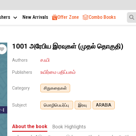
ishers
New Arrivals
Offer Zone
Combo Books
1001 அரேபிய இரவுகள் (முதல் தொகுதி)
சஃபி
Authors
உயிர்மை பதிப்பகம்
Publishers
Category
சிறுகதைகள்
Subject
மொழிபெயர்ப்பு
இரவு
ARABIA
About the book
Book Highlights