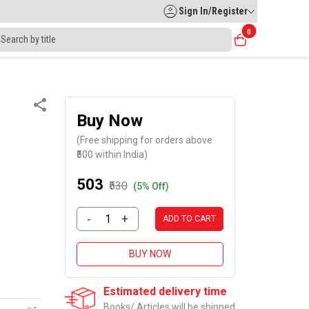
Sign In/Register
0
Buy Now
(Free shipping for orders above
₹500 within India)
₹503
₹530
(5% Off)
-
+
ADD TO CART
BUY NOW
Estimated delivery time
Books/ Articles will be shipped