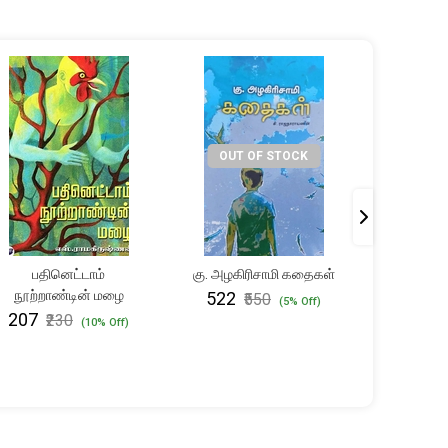
OUT OF STOCK
பதினெட்டாம்
கு. அழகிரிசாமி கதைகள்
தி. ஜா
நூற்றாண்டின் மழை
தேர்
₹522
₹550
(5% Off)
சிற
₹207
₹230
(10% Off)
₹228
₹