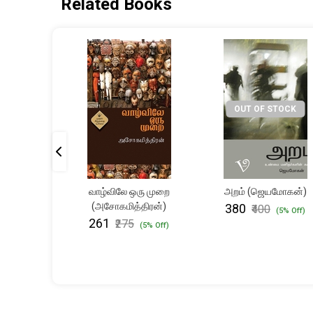
Related Books
STOCK
OUT OF STOCK
ாமிருதம்
வாழ்விலே ஒரு முறை
அறம் (ஜெயமோகன்)
(முதல்
(அசோகமித்திரன்)
₹380
₹400
(5% Off)
தி)
₹261
₹275
(5% Off)
(5% Off)