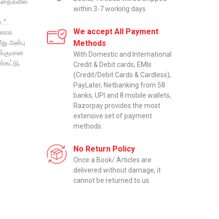
 கதைகளில்
within 3-7 working days.
.”.
We accept All Payment
்ணாக
ீது அன்பு
Methods
ுக்குமான
With Domestic and International
கட்டு,
Credit & Debit cards, EMIs
(Credit/Debit Cards & Cardless),
PayLater, Netbanking from 58
banks, UPI and 8 mobile wallets,
Razorpay provides the most
extensive set of payment
methods.
No Return Policy
Once a Book/ Articles are
delivered without damage, it
cannot be returned to us.