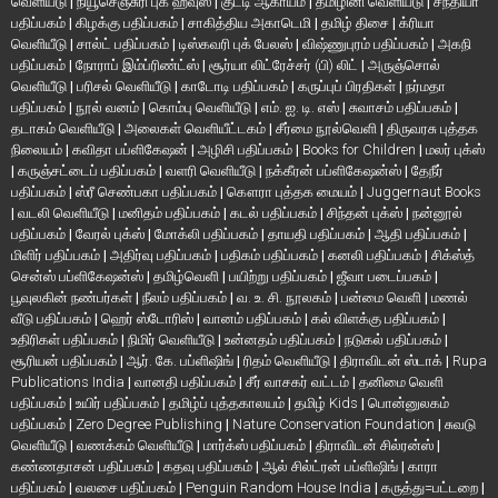
வெளியீடு
|
நியூசெஞ்சுரி புக் ஹவுஸ்
|
குட்டி ஆகாயம்
|
தமிழினி வெளியீடு
|
சந்தியா
பதிப்பகம்
|
கிழக்கு பதிப்பகம்
|
சாகித்திய அகாடெமி
|
தமிழ் திசை
|
க்ரியா
வெளியீடு
|
சால்ட் பதிப்பகம்
|
டிஸ்கவரி புக் பேலஸ்
|
விஷ்ணுபுரம் பதிப்பகம்
|
அகநி
பதிப்பகம்
|
நோராப் இம்ப்ரிண்ட்ஸ்
|
சூர்யா லிட்ரேச்சர் (பி) லிட்
|
அருஞ்சொல்
வெளியீடு
|
பரிசல் வெளியீடு
|
காடோடி பதிப்பகம்
|
கருப்புப் பிரதிகள்
|
நர்மதா
பதிப்பகம்
|
நூல் வனம்
|
கொம்பு வெளியீடு
|
எம். ஐ. டி. எஸ்
|
சுவாசம் பதிப்பகம்
|
தடாகம் வெளியீடு
|
அலைகள் வெளியீட்டகம்
|
சீர்மை நூல்வெளி
|
திருவரசு புத்தக
நிலையம்
|
கவிதா பப்ளிகேஷன்
|
அழிசி பதிப்பகம்
|
Books for Children
|
மலர் புக்ஸ்
|
கருஞ்சட்டைப் பதிப்பகம்
|
வளரி வெளியீடு
|
நக்கீரன் பப்ளிகேஷன்ஸ்
|
தேநீர்
பதிப்பகம்
|
ஸ்ரீ செண்பகா பதிப்பகம்
|
கௌரா புத்தக மையம்
|
Juggernaut Books
|
வடலி வெளியீடு
|
மனிதம் பதிப்பகம்
|
கடல் பதிப்பகம்
|
சிந்தன் புக்ஸ்
|
நன்னூல்
பதிப்பகம்
|
வேரல் புக்ஸ்
|
மோக்லி பதிப்பகம்
|
தாயதி பதிப்பகம்
|
ஆதி பதிப்பகம்
|
மிளிர் பதிப்பகம்
|
அதிர்வு பதிப்பகம்
|
பதிகம் பதிப்பகம்
|
கனலி பதிப்பகம்
|
சிக்ஸ்த்
சென்ஸ் பப்ளிகேஷன்ஸ்
|
தமிழ்வெளி
|
பயிற்று பதிப்பகம்
|
ஜீவா படைப்பகம்
|
பூவுலகின் நண்பர்கள்
|
நீலம் பதிப்பகம்
|
வ. உ. சி. நூலகம்
|
பன்மை வெளி
|
மணல்
வீடு பதிப்பகம்
|
ஹெர் ஸ்டோரிஸ்
|
வானம் பதிப்பகம்
|
கல் விளக்கு பதிப்பகம்
|
உதிரிகள் பதிப்பகம்
|
நிமிர் வெளியீடு
|
உன்னதம் பதிப்பகம்
|
நடுகல் பதிப்பகம்
|
சூரியன் பதிப்பகம்
|
ஆர். கே. பப்ளிஷிங்
|
ரிதம் வெளியீடு
|
திராவிடன் ஸ்டாக்
|
Rupa
Publications India
|
வானதி பதிப்பகம்
|
சீர் வாசகர் வட்டம்
|
தனிமை வெளி
பதிப்பகம்
|
உயிர் பதிப்பகம்
|
தமிழ்ப் புத்தகாலயம்
|
தமிழ் Kids
|
பொன்னுலகம்
பதிப்பகம்
|
Zero Degree Publishing
|
Nature Conservation Foundation
|
சுவடு
வெளியீடு
|
வணக்கம் வெளியீடு
|
மார்க்ஸ் பதிப்பகம்
|
திராவிடன் சில்ரன்ஸ்
|
கண்ணதாசன் பதிப்பகம்
|
கதவு பதிப்பகம்
|
ஆல் சில்ட்ரன் பப்ளிஷிங்
|
காரா
பதிப்பகம்
|
வலசை பதிப்பகம்
|
Penguin Random House India
|
கருத்து=பட்டறை
|