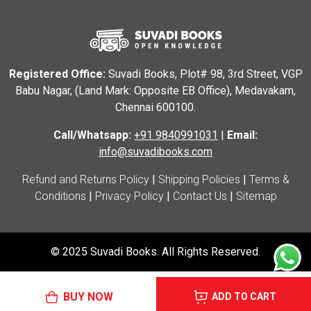
Registered Office:
Suvadi Books, Plot# 98, 3rd Street, VGP
Babu Nagar, (Land Mark: Opposite EB Office), Medavakam,
Chennai 600100.
Call/Whatsapp:
+91 9840991031
|
Email:
info@suvadibooks.com
Refund and Returns Policy
|
Shipping Policies
|
Terms &
Conditions
|
Privacy Policy
|
Contact Us
|
Sitemap
© 2025 Suvadi Books. All Rights Reserved.
BUY NOW
ADD TO CART