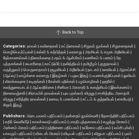
Back to Top
Categories:
நாவல்
|
கவிதைகள்
|
கட்டுரைகள்
|
சிறுவர் நூல்கள்
|
சிறுகதைகள்
|
மொழிபெயர்ப்புகள்
|
கல்வி & கற்பித்தல்
|
வரலாறு
|
அரசியல் & சமூக அறிவியல்
|
நேர்காணல்கள்
|
திரைக்கதை
|
மதம் & ஆன்மீகம்
|
வணிகம் & பணம்
|
பிற
புத்தகங்கள்
|
சுயசரிதை
|
காட்டுயிர்
|
தலித்தியம்
|
தமிழீழம்
|
குறுநாவல்
|
மருத்துவம்
|
பொருளாதாரம்
|
சூழலியல்
|
அறிவியல்
|
நாடகம்
|
உளவியல்
|
ஆராய்ச்சி
(ஆய்வு)
|
வாழ்க்கை வரலாறு
|
இதழ்கள் / பருவ இதழ்
|
பயணக்குறிப்புகள்
|
ஓவியம்
|
விளக்கவுரை
|
கடிதங்கள்
|
கேள்வி பதில்கள்
|
பழமொழிகள்
|
ஹதீஸ்
|
கலந்துரையாடல்
|
ஆய்வறிக்கை
|
சினிமா
|
அகராதி & களஞ்சியம்
|
இலக்கணம்
|
நினைவஞ்சலி
|
கிராஃபிக் நாவல்கள்
|
யுவ புரஸ்கார் விருது
|
சாகித்திய அகாதமி
விருது
|
சரித்திர நாவல்கள்
|
உணவு & பானங்கள்
|
சட்டம் & குற்றவியல்
|
கையேடு
|
சிறார் இதழ்
Publishers:
அடையாளம் பதிப்பகம்
|
தன்னறம் நூல்வெளி
|
தேசாந்திரி பதிப்பகம்
|
எதிர் வெளியீடு
|
காலச்சுவடு பதிப்பகம்
|
பாரதி புத்தகாலயம்
|
எழுத்து பிரசுரம்
|
அன்னம் அகரம் பதிப்பகம்
|
நற்றிணை பதிப்பகம்
|
உயிர்மை பதிப்பகம்
|
வம்சி புக்ஸ்
|
யாவரும் பதிப்பகம்
|
விகடன் பிரசுரம்
|
விடியல் பதிப்பகம்
|
விஜயா பதிப்பகம்
|
புலம்