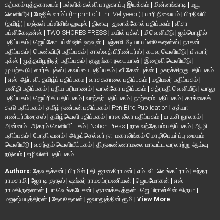
கற்பகம் புத்தகாலயம்
|
பள்ளிக் கல்வி பாதுகாப்பு இயக்கம்
|
மின்னங்காடி
|
மயூ
வெளியீடு
|
மேஜிக் லாம்ப் (Imprint of Ethir Veliyeedu)
|
பாரி நிலையம்
|
பிரதிலிபி
(தமிழ்)
|
மஞ்சுள் பப்ளிசிங் ஹவுஸ்
|
தினவு
|
துலாக்கோல் பதிப்பகம்
|
விசா
பப்ளிகேஷன்ஸ்
|
TWO SHORES PRESS
|
மயில் புக்ஸ்
|
மீ வெளியீடு
|
ஐம்பொழில்
பதிப்பகம்
|
ஜெய்கோ பப்ளிஷிங் ஹவுஸ்
|
பஞ்சமி மீடியா பப்ளிகேஷன்ஸ்
|
நாதன்
பதிப்பகம்
|
பெண்விழி பதிப்பகம்
|
சாஸ்வத் பிரிண்டர்ஸ்
|
கடவு வெளியீடு
|
பீ ஃபார்
புக்ஸ்
|
முத்தமிழறிஞர் பதிப்பகம்
|
குலுங்கா நடையான்
|
இறைவி வெளியீடு
|
முயற்கூடு
|
லார்க் புக்ஸ்
|
கலப்பை பதிப்பகம்
|
வீ கேன் புக்ஸ்
|
ழகரச்சிறகு பதிப்பகம்
|
எஸ். ஆர். வி. தமிழ்ப் பதிப்பகம்
|
வாசகசாலை பதிப்பகம்
|
மதிமலர் பதிப்பகம்
|
மனிதி பதிப்பகம்
|
புதிய பரிமாணம்
|
வான்கோ பதிப்பகம்
|
சத்ரபதி வெளியீடு
|
வாலு
பதிப்பகம்
|
ஜெய்ரிகி பதிப்பகம்
|
லாந்தர் பதிப்பகம்
|
நாற்கரம் பதிப்பகம்
|
காக்கைக்
கூடு பதிப்பகம்
|
தமிழ் நண்பன் பதிப்பகம்
|
Pen Bird Publication
|
சத்யா
எண்டர்பிரைசஸ்
|
தமிழ்வெளி பதிப்பகம்
|
ராஸ லீலா பதிப்பகம்
|
வ.உ.சி நூலகம்
|
அன்னம் - அகரம் வெளியீட்டகம்
|
Notion Press
|
நாவலந்தேயம் பதிப்பகம்
|
ஆழி
பதிப்பகம்
|
போதி வனம்
|
அருட்செல்வர் நா. மகாலிங்கம் மொழிபெயர்ப்பு மையம்
வெளியீடு
|
வசந்தம் வெளியீட்டகம்
|
திருவண்ணாமலை மாவட்ட வரலாற்று ஆய்வு
நடுவம்
|
எழிலினி பதிப்பகம்
Authors:
தேவதச்சன்
|
பிரமிள்
|
தி. ஜானகிராமன்
|
எம். வி. வெங்கட்ராம்
|
சுந்தர
ராமசாமி
|
ஜோ டி குரூஸ்
|
ஷங்கர் ராமசுப்ரமணியன்
|
ஜெயமோகன்
|
எஸ்
ராமகிருஷ்ணன்
|
பா வெங்கடேசன்
|
ஞானக்கூத்தன்
|
ஜெ பிரான்சிஸ் கிருபா
|
மனுஷ்யபுத்திரன்
|
தேவதேவன்
|
ஜலாலுத்தின் ரூமி
|
View More