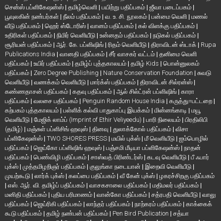
சென்ஸ் பப்ளிகேஷன்ஸ்
|
தமிழ்வெளி
|
பயிற்று பதிப்பகம்
|
ஜீவா படைப்பகம்
|
பூவுலகின் நண்பர்கள்
|
நீலம் பதிப்பகம்
|
வ. உ. சி. நூலகம்
|
பன்மை வெளி
|
மணல்
வீடு பதிப்பகம்
|
ஹெர் ஸ்டோரிஸ்
|
வானம் பதிப்பகம்
|
கல் விளக்கு பதிப்பகம்
|
உதிரிகள் பதிப்பகம்
|
நிமிர் வெளியீடு
|
உன்னதம் பதிப்பகம்
|
நடுகல் பதிப்பகம்
|
சூரியன் பதிப்பகம்
|
ஆர். கே. பப்ளிஷிங்
|
ரிதம் வெளியீடு
|
திராவிடன் ஸ்டாக்
|
Rupa
Publications India
|
வானதி பதிப்பகம்
|
சீர் வாசகர் வட்டம்
|
தனிமை வெளி
பதிப்பகம்
|
உயிர் பதிப்பகம்
|
தமிழ்ப் புத்தகாலயம்
|
தமிழ் Kids
|
பொன்னுலகம்
பதிப்பகம்
|
Zero Degree Publishing
|
Nature Conservation Foundation
|
சுவடு
வெளியீடு
|
வணக்கம் வெளியீடு
|
மார்க்ஸ் பதிப்பகம்
|
திராவிடன் சில்ரன்ஸ்
|
கண்ணதாசன் பதிப்பகம்
|
கதவு பதிப்பகம்
|
ஆல் சில்ட்ரன் பப்ளிஷிங்
|
காரா
பதிப்பகம்
|
வலசை பதிப்பகம்
|
Penguin Random House India
|
கருத்து=பட்டறை
|
கற்பகம் புத்தகாலயம்
|
பள்ளிக் கல்வி பாதுகாப்பு இயக்கம்
|
மின்னங்காடி
|
மயூ
வெளியீடு
|
மேஜிக் லாம்ப் (Imprint of Ethir Veliyeedu)
|
பாரி நிலையம்
|
பிரதிலிபி
(தமிழ்)
|
மஞ்சுள் பப்ளிசிங் ஹவுஸ்
|
தினவு
|
துலாக்கோல் பதிப்பகம்
|
விசா
பப்ளிகேஷன்ஸ்
|
TWO SHORES PRESS
|
மயில் புக்ஸ்
|
மீ வெளியீடு
|
ஐம்பொழில்
பதிப்பகம்
|
ஜெய்கோ பப்ளிஷிங் ஹவுஸ்
|
பஞ்சமி மீடியா பப்ளிகேஷன்ஸ்
|
நாதன்
பதிப்பகம்
|
பெண்விழி பதிப்பகம்
|
சாஸ்வத் பிரிண்டர்ஸ்
|
கடவு வெளியீடு
|
பீ ஃபார்
புக்ஸ்
|
முத்தமிழறிஞர் பதிப்பகம்
|
குலுங்கா நடையான்
|
இறைவி வெளியீடு
|
முயற்கூடு
|
லார்க் புக்ஸ்
|
கலப்பை பதிப்பகம்
|
வீ கேன் புக்ஸ்
|
ழகரச்சிறகு பதிப்பகம்
|
எஸ். ஆர். வி. தமிழ்ப் பதிப்பகம்
|
வாசகசாலை பதிப்பகம்
|
மதிமலர் பதிப்பகம்
|
மனிதி பதிப்பகம்
|
புதிய பரிமாணம்
|
வான்கோ பதிப்பகம்
|
சத்ரபதி வெளியீடு
|
வாலு
பதிப்பகம்
|
ஜெய்ரிகி பதிப்பகம்
|
லாந்தர் பதிப்பகம்
|
நாற்கரம் பதிப்பகம்
|
காக்கைக்
கூடு பதிப்பகம்
|
தமிழ் நண்பன் பதிப்பகம்
|
Pen Bird Publication
|
சத்யா