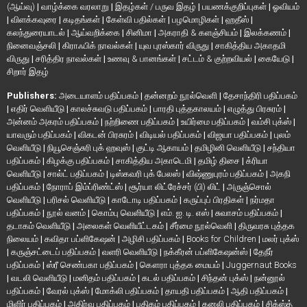
(ஆய்வு)
|
வாழ்க்கை வரலாறு
|
இதழ்கள் / பருவ இதழ்
|
பயணக்குறிப்புகள்
|
ஓவியம்
|
விளக்கவுரை
|
கடிதங்கள்
|
கேள்வி பதில்கள்
|
பழமொழிகள்
|
ஹதீஸ்
|
கலந்துரையாடல்
|
ஆய்வறிக்கை
|
சினிமா
|
அகராதி & களஞ்சியம்
|
இலக்கணம்
|
நினைவஞ்சலி
|
கிராஃபிக் நாவல்கள்
|
யுவ புரஸ்கார் விருது
|
சாகித்திய அகாதமி
விருது
|
சரித்திர நாவல்கள்
|
உணவு & பானங்கள்
|
சட்டம் & குற்றவியல்
|
கையேடு
|
சிறார் இதழ்
Publishers:
அடையாளம் பதிப்பகம்
|
தன்னறம் நூல்வெளி
|
தேசாந்திரி பதிப்பகம்
|
எதிர் வெளியீடு
|
காலச்சுவடு பதிப்பகம்
|
பாரதி புத்தகாலயம்
|
எழுத்து பிரசுரம்
|
அன்னம் அகரம் பதிப்பகம்
|
நற்றிணை பதிப்பகம்
|
உயிர்மை பதிப்பகம்
|
வம்சி புக்ஸ்
|
யாவரும் பதிப்பகம்
|
விகடன் பிரசுரம்
|
விடியல் பதிப்பகம்
|
விஜயா பதிப்பகம்
|
புலம்
வெளியீடு
|
நியூசெஞ்சுரி புக் ஹவுஸ்
|
குட்டி ஆகாயம்
|
தமிழினி வெளியீடு
|
சந்தியா
பதிப்பகம்
|
கிழக்கு பதிப்பகம்
|
சாகித்திய அகாடெமி
|
தமிழ் திசை
|
க்ரியா
வெளியீடு
|
சால்ட் பதிப்பகம்
|
டிஸ்கவரி புக் பேலஸ்
|
விஷ்ணுபுரம் பதிப்பகம்
|
அகநி
பதிப்பகம்
|
நோராப் இம்ப்ரிண்ட்ஸ்
|
சூர்யா லிட்ரேச்சர் (பி) லிட்
|
அருஞ்சொல்
வெளியீடு
|
பரிசல் வெளியீடு
|
காடோடி பதிப்பகம்
|
கருப்புப் பிரதிகள்
|
நர்மதா
பதிப்பகம்
|
நூல் வனம்
|
கொம்பு வெளியீடு
|
எம். ஐ. டி. எஸ்
|
சுவாசம் பதிப்பகம்
|
தடாகம் வெளியீடு
|
அலைகள் வெளியீட்டகம்
|
சீர்மை நூல்வெளி
|
திருவரசு புத்தக
நிலையம்
|
கவிதா பப்ளிகேஷன்
|
அழிசி பதிப்பகம்
|
Books for Children
|
மலர் புக்ஸ்
|
கருஞ்சட்டைப் பதிப்பகம்
|
வளரி வெளியீடு
|
நக்கீரன் பப்ளிகேஷன்ஸ்
|
தேநீர்
பதிப்பகம்
|
ஸ்ரீ செண்பகா பதிப்பகம்
|
கௌரா புத்தக மையம்
|
Juggernaut Books
|
வடலி வெளியீடு
|
மனிதம் பதிப்பகம்
|
கடல் பதிப்பகம்
|
சிந்தன் புக்ஸ்
|
நன்னூல்
பதிப்பகம்
|
வேரல் புக்ஸ்
|
மோக்லி பதிப்பகம்
|
தாயதி பதிப்பகம்
|
ஆதி பதிப்பகம்
|
மிளிர் பதிப்பகம்
|
அதிர்வு பதிப்பகம்
|
பதிகம் பதிப்பகம்
|
கனலி பதிப்பகம்
|
சிக்ஸ்த்