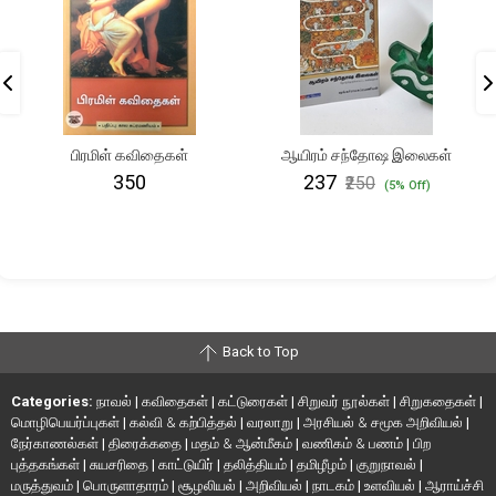
பிரமிள் கவிதைகள்
ஆயிரம் சந்தோஷ இலைகள்
₹350
₹237
₹250
(5% Off)
Back to Top
Categories:
நாவல்
|
கவிதைகள்
|
கட்டுரைகள்
|
சிறுவர் நூல்கள்
|
சிறுகதைகள்
|
மொழிபெயர்ப்புகள்
|
கல்வி & கற்பித்தல்
|
வரலாறு
|
அரசியல் & சமூக அறிவியல்
|
நேர்காணல்கள்
|
திரைக்கதை
|
மதம் & ஆன்மீகம்
|
வணிகம் & பணம்
|
பிற
புத்தகங்கள்
|
சுயசரிதை
|
காட்டுயிர்
|
தலித்தியம்
|
தமிழீழம்
|
குறுநாவல்
|
மருத்துவம்
|
பொருளாதாரம்
|
சூழலியல்
|
அறிவியல்
|
நாடகம்
|
உளவியல்
|
ஆராய்ச்சி