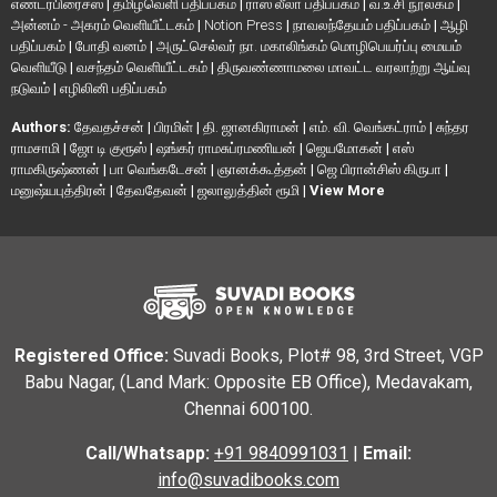
எண்டர்பிரைசஸ்
|
தமிழ்வெளி பதிப்பகம்
|
ராஸ லீலா பதிப்பகம்
|
வ.உ.சி நூலகம்
|
அன்னம் - அகரம் வெளியீட்டகம்
|
Notion Press
|
நாவலந்தேயம் பதிப்பகம்
|
ஆழி
பதிப்பகம்
|
போதி வனம்
|
அருட்செல்வர் நா. மகாலிங்கம் மொழிபெயர்ப்பு மையம்
வெளியீடு
|
வசந்தம் வெளியீட்டகம்
|
திருவண்ணாமலை மாவட்ட வரலாற்று ஆய்வு
நடுவம்
|
எழிலினி பதிப்பகம்
Authors:
தேவதச்சன்
|
பிரமிள்
|
தி. ஜானகிராமன்
|
எம். வி. வெங்கட்ராம்
|
சுந்தர
ராமசாமி
|
ஜோ டி குரூஸ்
|
ஷங்கர் ராமசுப்ரமணியன்
|
ஜெயமோகன்
|
எஸ்
ராமகிருஷ்ணன்
|
பா வெங்கடேசன்
|
ஞானக்கூத்தன்
|
ஜெ பிரான்சிஸ் கிருபா
|
மனுஷ்யபுத்திரன்
|
தேவதேவன்
|
ஜலாலுத்தின் ரூமி
|
View More
Registered Office:
Suvadi Books, Plot# 98, 3rd Street, VGP
Babu Nagar, (Land Mark: Opposite EB Office), Medavakam,
Chennai 600100.
Call/Whatsapp:
+91 9840991031
|
Email:
info@suvadibooks.com