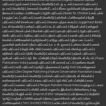
பதிப்பகம்
|
நூல் வனம்
|
கொம்பு வெளியீடு
|
எம். ஐ. டி. எஸ்
|
சுவாசம் பதிப்பகம்
|
தடாகம் வெளியீடு
|
அலைகள் வெளியீட்டகம்
|
சீர்மை நூல்வெளி
|
திருவரசு புத்தக
நிலையம்
|
கவிதா பப்ளிகேஷன்
|
அழிசி பதிப்பகம்
|
Books for Children
|
மலர் புக்ஸ்
|
கருஞ்சட்டைப் பதிப்பகம்
|
வளரி வெளியீடு
|
நக்கீரன் பப்ளிகேஷன்ஸ்
|
தேநீர்
பதிப்பகம்
|
ஸ்ரீ செண்பகா பதிப்பகம்
|
கௌரா புத்தக மையம்
|
Juggernaut Books
|
வடலி வெளியீடு
|
மனிதம் பதிப்பகம்
|
கடல் பதிப்பகம்
|
சிந்தன் புக்ஸ்
|
நன்னூல்
பதிப்பகம்
|
வேரல் புக்ஸ்
|
மோக்லி பதிப்பகம்
|
தாயதி பதிப்பகம்
|
ஆதி பதிப்பகம்
|
மிளிர் பதிப்பகம்
|
அதிர்வு பதிப்பகம்
|
பதிகம் பதிப்பகம்
|
கனலி பதிப்பகம்
|
சிக்ஸ்த்
சென்ஸ் பப்ளிகேஷன்ஸ்
|
தமிழ்வெளி
|
பயிற்று பதிப்பகம்
|
ஜீவா படைப்பகம்
|
பூவுலகின் நண்பர்கள்
|
நீலம் பதிப்பகம்
|
வ. உ. சி. நூலகம்
|
பன்மை வெளி
|
மணல்
வீடு பதிப்பகம்
|
ஹெர் ஸ்டோரிஸ்
|
வானம் பதிப்பகம்
|
கல் விளக்கு பதிப்பகம்
|
உதிரிகள் பதிப்பகம்
|
நிமிர் வெளியீடு
|
உன்னதம் பதிப்பகம்
|
நடுகல் பதிப்பகம்
|
சூரியன் பதிப்பகம்
|
ஆர். கே. பப்ளிஷிங்
|
ரிதம் வெளியீடு
|
திராவிடன் ஸ்டாக்
|
Rupa
Publications India
|
வானதி பதிப்பகம்
|
சீர் வாசகர் வட்டம்
|
தனிமை வெளி
பதிப்பகம்
|
உயிர் பதிப்பகம்
|
தமிழ்ப் புத்தகாலயம்
|
தமிழ் Kids
|
பொன்னுலகம்
பதிப்பகம்
|
Zero Degree Publishing
|
Nature Conservation Foundation
|
சுவடு
வெளியீடு
|
வணக்கம் வெளியீடு
|
மார்க்ஸ் பதிப்பகம்
|
திராவிடன் சில்ரன்ஸ்
|
கண்ணதாசன் பதிப்பகம்
|
கதவு பதிப்பகம்
|
ஆல் சில்ட்ரன் பப்ளிஷிங்
|
காரா
பதிப்பகம்
|
வலசை பதிப்பகம்
|
Penguin Random House India
|
கருத்து=பட்டறை
|
கற்பகம் புத்தகாலயம்
|
பள்ளிக் கல்வி பாதுகாப்பு இயக்கம்
|
மின்னங்காடி
|
மயூ
வெளியீடு
|
மேஜிக் லாம்ப் (Imprint of Ethir Veliyeedu)
|
பாரி நிலையம்
|
பிரதிலிபி
(தமிழ்)
|
மஞ்சுள் பப்ளிசிங் ஹவுஸ்
|
தினவு
|
துலாக்கோல் பதிப்பகம்
|
விசா
பப்ளிகேஷன்ஸ்
|
TWO SHORES PRESS
|
மயில் புக்ஸ்
|
மீ வெளியீடு
|
ஐம்பொழில்