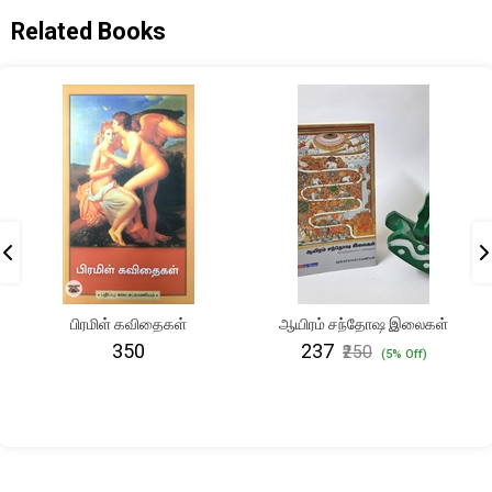
Related Books
பிரமிள் கவிதைகள்
ஆயிரம் சந்தோஷ இலைகள்
₹350
₹237
₹250
(5% Off)