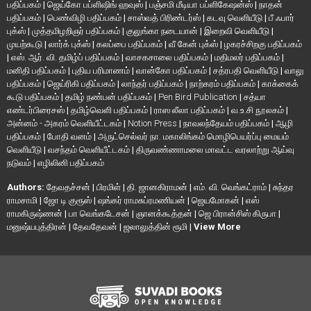
பதிப்பகம்
|
ஜெய்கோ பப்ளிஷிங் ஹவுஸ்
|
பஞ்சமி மீடியா பப்ளிகேஷன்ஸ்
|
நாதன்
பதிப்பகம்
|
பெண்விழி பதிப்பகம்
|
சாஸ்வத் பிரிண்டர்ஸ்
|
கடவு வெளியீடு
|
பீ ஃபார்
புக்ஸ்
|
முத்தமிழறிஞர் பதிப்பகம்
|
குலுங்கா நடையான்
|
இறைவி வெளியீடு
|
முயற்கூடு
|
லார்க் புக்ஸ்
|
கலப்பை பதிப்பகம்
|
வீ கேன் புக்ஸ்
|
ழகரச்சிறகு பதிப்பகம்
|
எஸ். ஆர். வி. தமிழ்ப் பதிப்பகம்
|
வாசகசாலை பதிப்பகம்
|
மதிமலர் பதிப்பகம்
|
மனிதி பதிப்பகம்
|
புதிய பரிமாணம்
|
வான்கோ பதிப்பகம்
|
சத்ரபதி வெளியீடு
|
வாலு
பதிப்பகம்
|
ஜெய்ரிகி பதிப்பகம்
|
லாந்தர் பதிப்பகம்
|
நாற்கரம் பதிப்பகம்
|
காக்கைக்
கூடு பதிப்பகம்
|
தமிழ் நண்பன் பதிப்பகம்
|
Pen Bird Publication
|
சத்யா
எண்டர்பிரைசஸ்
|
தமிழ்வெளி பதிப்பகம்
|
ராஸ லீலா பதிப்பகம்
|
வ.உ.சி நூலகம்
|
அன்னம் - அகரம் வெளியீட்டகம்
|
Notion Press
|
நாவலந்தேயம் பதிப்பகம்
|
ஆழி
பதிப்பகம்
|
போதி வனம்
|
அருட்செல்வர் நா. மகாலிங்கம் மொழிபெயர்ப்பு மையம்
வெளியீடு
|
வசந்தம் வெளியீட்டகம்
|
திருவண்ணாமலை மாவட்ட வரலாற்று ஆய்வு
நடுவம்
|
எழிலினி பதிப்பகம்
Authors:
தேவதச்சன்
|
பிரமிள்
|
தி. ஜானகிராமன்
|
எம். வி. வெங்கட்ராம்
|
சுந்தர
ராமசாமி
|
ஜோ டி குரூஸ்
|
ஷங்கர் ராமசுப்ரமணியன்
|
ஜெயமோகன்
|
எஸ்
ராமகிருஷ்ணன்
|
பா வெங்கடேசன்
|
ஞானக்கூத்தன்
|
ஜெ பிரான்சிஸ் கிருபா
|
மனுஷ்யபுத்திரன்
|
தேவதேவன்
|
ஜலாலுத்தின் ரூமி
|
View More