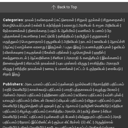
Back to Top
Categories:
நாவல்
|
கவிதைகள்
|
கட்டுரைகள்
|
சிறுவர் நூல்கள்
|
சிறுகதைகள்
|
மொழிபெயர்ப்புகள்
|
கல்வி & கற்பித்தல்
|
வரலாறு
|
அரசியல் & சமூக அறிவியல்
|
நேர்காணல்கள்
|
திரைக்கதை
|
மதம் & ஆன்மீகம்
|
வணிகம் & பணம்
|
பிற
புத்தகங்கள்
|
சுயசரிதை
|
காட்டுயிர்
|
தலித்தியம்
|
தமிழீழம்
|
குறுநாவல்
|
மருத்துவம்
|
பொருளாதாரம்
|
சூழலியல்
|
அறிவியல்
|
நாடகம்
|
உளவியல்
|
ஆராய்ச்சி
(ஆய்வு)
|
வாழ்க்கை வரலாறு
|
இதழ்கள் / பருவ இதழ்
|
பயணக்குறிப்புகள்
|
ஓவியம்
|
விளக்கவுரை
|
கடிதங்கள்
|
கேள்வி பதில்கள்
|
பழமொழிகள்
|
ஹதீஸ்
|
கலந்துரையாடல்
|
ஆய்வறிக்கை
|
சினிமா
|
அகராதி & களஞ்சியம்
|
இலக்கணம்
|
நினைவஞ்சலி
|
கிராஃபிக் நாவல்கள்
|
யுவ புரஸ்கார் விருது
|
சாகித்திய அகாதமி
விருது
|
சரித்திர நாவல்கள்
|
உணவு & பானங்கள்
|
சட்டம் & குற்றவியல்
|
கையேடு
|
சிறார் இதழ்
Publishers:
அடையாளம் பதிப்பகம்
|
தன்னறம் நூல்வெளி
|
தேசாந்திரி பதிப்பகம்
|
எதிர் வெளியீடு
|
காலச்சுவடு பதிப்பகம்
|
பாரதி புத்தகாலயம்
|
எழுத்து பிரசுரம்
|
அன்னம் அகரம் பதிப்பகம்
|
நற்றிணை பதிப்பகம்
|
உயிர்மை பதிப்பகம்
|
வம்சி புக்ஸ்
|
யாவரும் பதிப்பகம்
|
விகடன் பிரசுரம்
|
விடியல் பதிப்பகம்
|
விஜயா பதிப்பகம்
|
புலம்
வெளியீடு
|
நியூசெஞ்சுரி புக் ஹவுஸ்
|
குட்டி ஆகாயம்
|
தமிழினி வெளியீடு
|
சந்தியா
பதிப்பகம்
|
கிழக்கு பதிப்பகம்
|
சாகித்திய அகாடெமி
|
தமிழ் திசை
|
க்ரியா
வெளியீடு
|
சால்ட் பதிப்பகம்
|
டிஸ்கவரி புக் பேலஸ்
|
விஷ்ணுபுரம் பதிப்பகம்
|
அகநி
பதிப்பகம்
|
நோராப் இம்ப்ரிண்ட்ஸ்
|
சூர்யா லிட்ரேச்சர் (பி) லிட்
|
அருஞ்சொல்
வெளியீடு
|
பரிசல் வெளியீடு
|
காடோடி பதிப்பகம்
|
கருப்புப் பிரதிகள்
|
நர்மதா