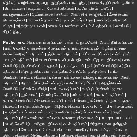
(ஆய்வு)
|
வாழ்க்கை வரலாறு
|
இதழ்கள் / பருவ இதழ்
|
பயணக்குறிப்புகள்
|
ஓவியம்
|
விளக்கவுரை
|
கடிதங்கள்
|
கேள்வி பதில்கள்
|
பழமொழிகள்
|
ஹதீஸ்
|
கலந்துரையாடல்
|
ஆய்வறிக்கை
|
சினிமா
|
அகராதி & களஞ்சியம்
|
இலக்கணம்
|
நினைவஞ்சலி
|
கிராஃபிக் நாவல்கள்
|
யுவ புரஸ்கார் விருது
|
சாகித்திய அகாதமி
விருது
|
சரித்திர நாவல்கள்
|
உணவு & பானங்கள்
|
சட்டம் & குற்றவியல்
|
கையேடு
|
சிறார் இதழ்
Publishers:
அடையாளம் பதிப்பகம்
|
தன்னறம் நூல்வெளி
|
தேசாந்திரி பதிப்பகம்
|
எதிர் வெளியீடு
|
காலச்சுவடு பதிப்பகம்
|
பாரதி புத்தகாலயம்
|
எழுத்து பிரசுரம்
|
அன்னம் அகரம் பதிப்பகம்
|
நற்றிணை பதிப்பகம்
|
உயிர்மை பதிப்பகம்
|
வம்சி புக்ஸ்
|
யாவரும் பதிப்பகம்
|
விகடன் பிரசுரம்
|
விடியல் பதிப்பகம்
|
விஜயா பதிப்பகம்
|
புலம்
வெளியீடு
|
நியூசெஞ்சுரி புக் ஹவுஸ்
|
குட்டி ஆகாயம்
|
தமிழினி வெளியீடு
|
சந்தியா
பதிப்பகம்
|
கிழக்கு பதிப்பகம்
|
சாகித்திய அகாடெமி
|
தமிழ் திசை
|
க்ரியா
வெளியீடு
|
சால்ட் பதிப்பகம்
|
டிஸ்கவரி புக் பேலஸ்
|
விஷ்ணுபுரம் பதிப்பகம்
|
அகநி
பதிப்பகம்
|
நோராப் இம்ப்ரிண்ட்ஸ்
|
சூர்யா லிட்ரேச்சர் (பி) லிட்
|
அருஞ்சொல்
வெளியீடு
|
பரிசல் வெளியீடு
|
காடோடி பதிப்பகம்
|
கருப்புப் பிரதிகள்
|
நர்மதா
பதிப்பகம்
|
நூல் வனம்
|
கொம்பு வெளியீடு
|
எம். ஐ. டி. எஸ்
|
சுவாசம் பதிப்பகம்
|
தடாகம் வெளியீடு
|
அலைகள் வெளியீட்டகம்
|
சீர்மை நூல்வெளி
|
திருவரசு புத்தக
நிலையம்
|
கவிதா பப்ளிகேஷன்
|
அழிசி பதிப்பகம்
|
Books for Children
|
மலர் புக்ஸ்
|
கருஞ்சட்டைப் பதிப்பகம்
|
வளரி வெளியீடு
|
நக்கீரன் பப்ளிகேஷன்ஸ்
|
தேநீர்
பதிப்பகம்
|
ஸ்ரீ செண்பகா பதிப்பகம்
|
கௌரா புத்தக மையம்
|
Juggernaut Books
|
வடலி வெளியீடு
|
மனிதம் பதிப்பகம்
|
கடல் பதிப்பகம்
|
சிந்தன் புக்ஸ்
|
நன்னூல்
பதிப்பகம்
|
வேரல் புக்ஸ்
|
மோக்லி பதிப்பகம்
|
தாயதி பதிப்பகம்
|
ஆதி பதிப்பகம்
|
மிளிர் பதிப்பகம்
|
அதிர்வு பதிப்பகம்
|
பதிகம் பதிப்பகம்
|
கனலி பதிப்பகம்
|
சிக்ஸ்த்