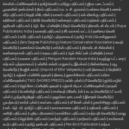
சென்ஸ் பப்ளிகேஷன்ஸ்
|
தமிழ்வெளி
|
பயிற்று பதிப்பகம்
|
ஜீவா படைப்பகம்
|
பூவுலகின் நண்பர்கள்
|
நீலம் பதிப்பகம்
|
வ. உ. சி. நூலகம்
|
பன்மை வெளி
|
மணல்
வீடு பதிப்பகம்
|
ஹெர் ஸ்டோரிஸ்
|
வானம் பதிப்பகம்
|
கல் விளக்கு பதிப்பகம்
|
உதிரிகள் பதிப்பகம்
|
நிமிர் வெளியீடு
|
உன்னதம் பதிப்பகம்
|
நடுகல் பதிப்பகம்
|
சூரியன் பதிப்பகம்
|
ஆர். கே. பப்ளிஷிங்
|
ரிதம் வெளியீடு
|
திராவிடன் ஸ்டாக்
|
Rupa
Publications India
|
வானதி பதிப்பகம்
|
சீர் வாசகர் வட்டம்
|
தனிமை வெளி
பதிப்பகம்
|
உயிர் பதிப்பகம்
|
தமிழ்ப் புத்தகாலயம்
|
தமிழ் Kids
|
பொன்னுலகம்
பதிப்பகம்
|
Zero Degree Publishing
|
Nature Conservation Foundation
|
சுவடு
வெளியீடு
|
வணக்கம் வெளியீடு
|
மார்க்ஸ் பதிப்பகம்
|
திராவிடன் சில்ரன்ஸ்
|
கண்ணதாசன் பதிப்பகம்
|
கதவு பதிப்பகம்
|
ஆல் சில்ட்ரன் பப்ளிஷிங்
|
காரா
பதிப்பகம்
|
வலசை பதிப்பகம்
|
Penguin Random House India
|
கருத்து=பட்டறை
|
கற்பகம் புத்தகாலயம்
|
பள்ளிக் கல்வி பாதுகாப்பு இயக்கம்
|
மின்னங்காடி
|
மயூ
வெளியீடு
|
மேஜிக் லாம்ப் (Imprint of Ethir Veliyeedu)
|
பாரி நிலையம்
|
பிரதிலிபி
(தமிழ்)
|
மஞ்சுள் பப்ளிசிங் ஹவுஸ்
|
தினவு
|
துலாக்கோல் பதிப்பகம்
|
விசா
பப்ளிகேஷன்ஸ்
|
TWO SHORES PRESS
|
மயில் புக்ஸ்
|
மீ வெளியீடு
|
ஐம்பொழில்
பதிப்பகம்
|
ஜெய்கோ பப்ளிஷிங் ஹவுஸ்
|
பஞ்சமி மீடியா பப்ளிகேஷன்ஸ்
|
நாதன்
பதிப்பகம்
|
பெண்விழி பதிப்பகம்
|
சாஸ்வத் பிரிண்டர்ஸ்
|
கடவு வெளியீடு
|
பீ ஃபார்
புக்ஸ்
|
முத்தமிழறிஞர் பதிப்பகம்
|
குலுங்கா நடையான்
|
இறைவி வெளியீடு
|
முயற்கூடு
|
லார்க் புக்ஸ்
|
கலப்பை பதிப்பகம்
|
வீ கேன் புக்ஸ்
|
ழகரச்சிறகு பதிப்பகம்
|
எஸ். ஆர். வி. தமிழ்ப் பதிப்பகம்
|
வாசகசாலை பதிப்பகம்
|
மதிமலர் பதிப்பகம்
|
மனிதி பதிப்பகம்
|
புதிய பரிமாணம்
|
வான்கோ பதிப்பகம்
|
சத்ரபதி வெளியீடு
|
வாலு
பதிப்பகம்
|
ஜெய்ரிகி பதிப்பகம்
|
லாந்தர் பதிப்பகம்
|
நாற்கரம் பதிப்பகம்
|
காக்கைக்
கூடு பதிப்பகம்
|
தமிழ் நண்பன் பதிப்பகம்
|
Pen Bird Publication
|
சத்யா