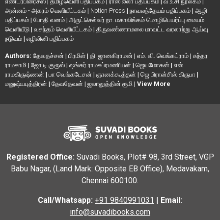
எண்டர்பிரைசஸ்
|
தமிழ்வெளி பதிப்பகம்
|
ராஸ லீலா பதிப்பகம்
|
வ.உ.சி நூலகம்
|
அன்னம் - அகரம் வெளியீட்டகம்
|
Notion Press
|
நாவலந்தேயம் பதிப்பகம்
|
ஆழி
பதிப்பகம்
|
போதி வனம்
|
அருட்செல்வர் நா. மகாலிங்கம் மொழிபெயர்ப்பு மையம்
வெளியீடு
|
வசந்தம் வெளியீட்டகம்
|
திருவண்ணாமலை மாவட்ட வரலாற்று ஆய்வு
நடுவம்
|
எழிலினி பதிப்பகம்
Authors:
தேவதச்சன்
|
பிரமிள்
|
தி. ஜானகிராமன்
|
எம். வி. வெங்கட்ராம்
|
சுந்தர
ராமசாமி
|
ஜோ டி குரூஸ்
|
ஷங்கர் ராமசுப்ரமணியன்
|
ஜெயமோகன்
|
எஸ்
ராமகிருஷ்ணன்
|
பா வெங்கடேசன்
|
ஞானக்கூத்தன்
|
ஜெ பிரான்சிஸ் கிருபா
|
மனுஷ்யபுத்திரன்
|
தேவதேவன்
|
ஜலாலுத்தின் ரூமி
|
View More
Registered Office:
Suvadi Books, Plot# 98, 3rd Street, VGP
Babu Nagar, (Land Mark: Opposite EB Office), Medavakam,
Chennai 600100.
Call/Whatsapp:
+91 9840991031
|
Email:
info@suvadibooks.com