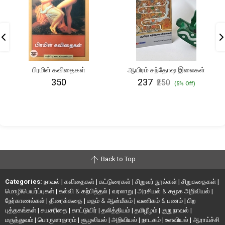
பிரமிள் கவிதைகள்
ஆயிரம் சந்தோஷ இலைகள்
₹350
₹237
₹250
(5% Off)
Back to Top
Categories:
நாவல்
|
கவிதைகள்
|
கட்டுரைகள்
|
சிறுவர் நூல்கள்
|
சிறுகதைகள்
|
மொழிபெயர்ப்புகள்
|
கல்வி & கற்பித்தல்
|
வரலாறு
|
அரசியல் & சமூக அறிவியல்
|
நேர்காணல்கள்
|
திரைக்கதை
|
மதம் & ஆன்மீகம்
|
வணிகம் & பணம்
|
பிற
புத்தகங்கள்
|
சுயசரிதை
|
காட்டுயிர்
|
தலித்தியம்
|
தமிழீழம்
|
குறுநாவல்
|
மருத்துவம்
|
பொருளாதாரம்
|
சூழலியல்
|
அறிவியல்
|
நாடகம்
|
உளவியல்
|
ஆராய்ச்சி