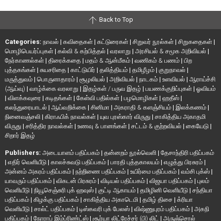
Back to Top
Categories:
நாவல்
|
கவிதைகள்
|
கட்டுரைகள்
|
சிறுவர் நூல்கள்
|
சிறுகதைகள்
|
மொழிபெயர்ப்புகள்
|
கல்வி & கற்பித்தல்
|
வரலாறு
|
அரசியல் & சமூக அறிவியல்
|
நேர்காணல்கள்
|
திரைக்கதை
|
மதம் & ஆன்மீகம்
|
வணிகம் & பணம்
|
பிற
புத்தகங்கள்
|
சுயசரிதை
|
காட்டுயிர்
|
தலித்தியம்
|
தமிழீழம்
|
குறுநாவல்
|
மருத்துவம்
|
பொருளாதாரம்
|
சூழலியல்
|
அறிவியல்
|
நாடகம்
|
உளவியல்
|
ஆராய்ச்சி
(ஆய்வு)
|
வாழ்க்கை வரலாறு
|
இதழ்கள் / பருவ இதழ்
|
பயணக்குறிப்புகள்
|
ஓவியம்
|
விளக்கவுரை
|
கடிதங்கள்
|
கேள்வி பதில்கள்
|
பழமொழிகள்
|
ஹதீஸ்
|
கலந்துரையாடல்
|
ஆய்வறிக்கை
|
சினிமா
|
அகராதி & களஞ்சியம்
|
இலக்கணம்
|
நினைவஞ்சலி
|
கிராஃபிக் நாவல்கள்
|
யுவ புரஸ்கார் விருது
|
சாகித்திய அகாதமி
விருது
|
சரித்திர நாவல்கள்
|
உணவு & பானங்கள்
|
சட்டம் & குற்றவியல்
|
கையேடு
|
சிறார் இதழ்
Publishers:
அடையாளம் பதிப்பகம்
|
தன்னறம் நூல்வெளி
|
தேசாந்திரி பதிப்பகம்
|
எதிர் வெளியீடு
|
காலச்சுவடு பதிப்பகம்
|
பாரதி புத்தகாலயம்
|
எழுத்து பிரசுரம்
|
அன்னம் அகரம் பதிப்பகம்
|
நற்றிணை பதிப்பகம்
|
உயிர்மை பதிப்பகம்
|
வம்சி புக்ஸ்
|
யாவரும் பதிப்பகம்
|
விகடன் பிரசுரம்
|
விடியல் பதிப்பகம்
|
விஜயா பதிப்பகம்
|
புலம்
வெளியீடு
|
நியூசெஞ்சுரி புக் ஹவுஸ்
|
குட்டி ஆகாயம்
|
தமிழினி வெளியீடு
|
சந்தியா
பதிப்பகம்
|
கிழக்கு பதிப்பகம்
|
சாகித்திய அகாடெமி
|
தமிழ் திசை
|
க்ரியா
வெளியீடு
|
சால்ட் பதிப்பகம்
|
டிஸ்கவரி புக் பேலஸ்
|
விஷ்ணுபுரம் பதிப்பகம்
|
அகநி
பதிப்பகம்
|
நோராப் இம்ப்ரிண்ட்ஸ்
|
சூர்யா லிட்ரேச்சர் (பி) லிட்
|
அருஞ்சொல்