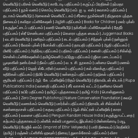
வெளியீடு
|
பரிசல் வெளியீடு
|
காடோடி பதிப்பகம்
|
கருப்புப் பிரதிகள்
|
நர்மதா
பதிப்பகம்
|
நூல் வனம்
|
கொம்பு வெளியீடு
|
எம். ஐ. டி. எஸ்
|
சுவாசம் பதிப்பகம்
|
தடாகம் வெளியீடு
|
அலைகள் வெளியீட்டகம்
|
சீர்மை நூல்வெளி
|
திருவரசு புத்தக
நிலையம்
|
கவிதா பப்ளிகேஷன்
|
அழிசி பதிப்பகம்
|
Books for Children
|
மலர் புக்ஸ்
|
கருஞ்சட்டைப் பதிப்பகம்
|
வளரி வெளியீடு
|
நக்கீரன் பப்ளிகேஷன்ஸ்
|
தேநீர்
பதிப்பகம்
|
ஸ்ரீ செண்பகா பதிப்பகம்
|
கௌரா புத்தக மையம்
|
Juggernaut Books
|
வடலி வெளியீடு
|
மனிதம் பதிப்பகம்
|
கடல் பதிப்பகம்
|
சிந்தன் புக்ஸ்
|
நன்னூல்
பதிப்பகம்
|
வேரல் புக்ஸ்
|
மோக்லி பதிப்பகம்
|
தாயதி பதிப்பகம்
|
ஆதி பதிப்பகம்
|
மிளிர் பதிப்பகம்
|
அதிர்வு பதிப்பகம்
|
பதிகம் பதிப்பகம்
|
கனலி பதிப்பகம்
|
சிக்ஸ்த்
சென்ஸ் பப்ளிகேஷன்ஸ்
|
தமிழ்வெளி
|
பயிற்று பதிப்பகம்
|
ஜீவா படைப்பகம்
|
பூவுலகின் நண்பர்கள்
|
நீலம் பதிப்பகம்
|
வ. உ. சி. நூலகம்
|
பன்மை வெளி
|
மணல்
வீடு பதிப்பகம்
|
ஹெர் ஸ்டோரிஸ்
|
வானம் பதிப்பகம்
|
கல் விளக்கு பதிப்பகம்
|
உதிரிகள் பதிப்பகம்
|
நிமிர் வெளியீடு
|
உன்னதம் பதிப்பகம்
|
நடுகல் பதிப்பகம்
|
சூரியன் பதிப்பகம்
|
ஆர். கே. பப்ளிஷிங்
|
ரிதம் வெளியீடு
|
திராவிடன் ஸ்டாக்
|
Rupa
Publications India
|
வானதி பதிப்பகம்
|
சீர் வாசகர் வட்டம்
|
தனிமை வெளி
பதிப்பகம்
|
உயிர் பதிப்பகம்
|
தமிழ்ப் புத்தகாலயம்
|
தமிழ் Kids
|
பொன்னுலகம்
பதிப்பகம்
|
Zero Degree Publishing
|
Nature Conservation Foundation
|
சுவடு
வெளியீடு
|
வணக்கம் வெளியீடு
|
மார்க்ஸ் பதிப்பகம்
|
திராவிடன் சில்ரன்ஸ்
|
கண்ணதாசன் பதிப்பகம்
|
கதவு பதிப்பகம்
|
ஆல் சில்ட்ரன் பப்ளிஷிங்
|
காரா
பதிப்பகம்
|
வலசை பதிப்பகம்
|
Penguin Random House India
|
கருத்து=பட்டறை
|
கற்பகம் புத்தகாலயம்
|
பள்ளிக் கல்வி பாதுகாப்பு இயக்கம்
|
மின்னங்காடி
|
மயூ
வெளியீடு
|
மேஜிக் லாம்ப் (Imprint of Ethir Veliyeedu)
|
பாரி நிலையம்
|
பிரதிலிபி
(தமிழ்)
|
மஞ்சுள் பப்ளிசிங் ஹவுஸ்
|
தினவு
|
துலாக்கோல் பதிப்பகம்
|
விசா