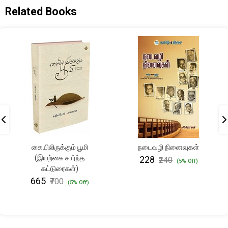
Related Books
கையிலிருக்கும் பூமி
நடைவழி நினைவுகள்
(இயற்கை சார்ந்த
₹228
₹240
(5% Off)
கட்டுரைகள்)
₹665
₹700
(5% Off)