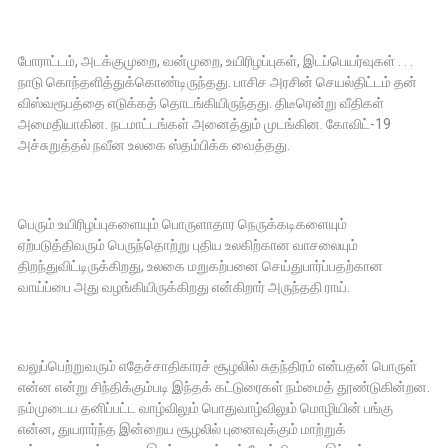
போராட்டம், அடக்குமுறை, வன்முறை, உயிரிழப்புகள், இடப்பெயர்வுகள் . . .
நாடு கொந்தளித்துக்கொண்டிருந்தது. பாசிச அரசின் செயல்திட்டம் தன்
விஸ்வரூபத்தை எடுக்கத் தொடங்கியிருந்தது. திடீரென்று வீதிகள்
அமைதியாகின. நடமாட்டங்கள் அனைத்தும் முடங்கின. கோவிட்-19
அச்சுறுத்தல் நவீன உலகை ஸ்தம்பிக்க வைத்தது.
பெரும் உயிரிழப்புகளையும் பொருளாதார நெருக்கடிகளையும்
ஏற்படுத்திவரும் பெருந்தொற்று புதிய உலகிற்கான வாசலையும்
திறந்துவிட்டிருக்கிறது, உலகை மறுகற்பனை செய்துபார்ப்பதற்கான
வாய்ப்பை அது வழங்கியிருக்கிறது என்கிறார் அருந்ததி ராய்.
வலுப்பெற்றுவரும் எதேச்சாதிகாரச் சூழலில் சுதந்திரம் என்பதன் பொருள்
என்ன என்று சிந்திக்கும்படி இந்தக் கட்டுரைகள் நம்மைத் தூண்டுகின்றன.
நம்முடைய தனிப்பட்ட வாழ்விலும் பொதுவாழ்விலும் மொழியின் பங்கு
என்ன, துயரார்ந்த இன்றைய சூழலில் புனைவுக்கும் மாற்றுக்