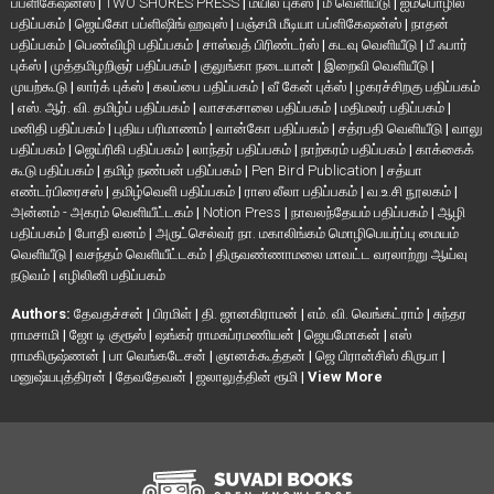
பப்ளிகேஷன்ஸ்
|
TWO SHORES PRESS
|
மயில் புக்ஸ்
|
மீ வெளியீடு
|
ஐம்பொழில்
பதிப்பகம்
|
ஜெய்கோ பப்ளிஷிங் ஹவுஸ்
|
பஞ்சமி மீடியா பப்ளிகேஷன்ஸ்
|
நாதன்
பதிப்பகம்
|
பெண்விழி பதிப்பகம்
|
சாஸ்வத் பிரிண்டர்ஸ்
|
கடவு வெளியீடு
|
பீ ஃபார்
புக்ஸ்
|
முத்தமிழறிஞர் பதிப்பகம்
|
குலுங்கா நடையான்
|
இறைவி வெளியீடு
|
முயற்கூடு
|
லார்க் புக்ஸ்
|
கலப்பை பதிப்பகம்
|
வீ கேன் புக்ஸ்
|
ழகரச்சிறகு பதிப்பகம்
|
எஸ். ஆர். வி. தமிழ்ப் பதிப்பகம்
|
வாசகசாலை பதிப்பகம்
|
மதிமலர் பதிப்பகம்
|
மனிதி பதிப்பகம்
|
புதிய பரிமாணம்
|
வான்கோ பதிப்பகம்
|
சத்ரபதி வெளியீடு
|
வாலு
பதிப்பகம்
|
ஜெய்ரிகி பதிப்பகம்
|
லாந்தர் பதிப்பகம்
|
நாற்கரம் பதிப்பகம்
|
காக்கைக்
கூடு பதிப்பகம்
|
தமிழ் நண்பன் பதிப்பகம்
|
Pen Bird Publication
|
சத்யா
எண்டர்பிரைசஸ்
|
தமிழ்வெளி பதிப்பகம்
|
ராஸ லீலா பதிப்பகம்
|
வ.உ.சி நூலகம்
|
அன்னம் - அகரம் வெளியீட்டகம்
|
Notion Press
|
நாவலந்தேயம் பதிப்பகம்
|
ஆழி
பதிப்பகம்
|
போதி வனம்
|
அருட்செல்வர் நா. மகாலிங்கம் மொழிபெயர்ப்பு மையம்
வெளியீடு
|
வசந்தம் வெளியீட்டகம்
|
திருவண்ணாமலை மாவட்ட வரலாற்று ஆய்வு
நடுவம்
|
எழிலினி பதிப்பகம்
Authors:
தேவதச்சன்
|
பிரமிள்
|
தி. ஜானகிராமன்
|
எம். வி. வெங்கட்ராம்
|
சுந்தர
ராமசாமி
|
ஜோ டி குரூஸ்
|
ஷங்கர் ராமசுப்ரமணியன்
|
ஜெயமோகன்
|
எஸ்
ராமகிருஷ்ணன்
|
பா வெங்கடேசன்
|
ஞானக்கூத்தன்
|
ஜெ பிரான்சிஸ் கிருபா
|
மனுஷ்யபுத்திரன்
|
தேவதேவன்
|
ஜலாலுத்தின் ரூமி
|
View More