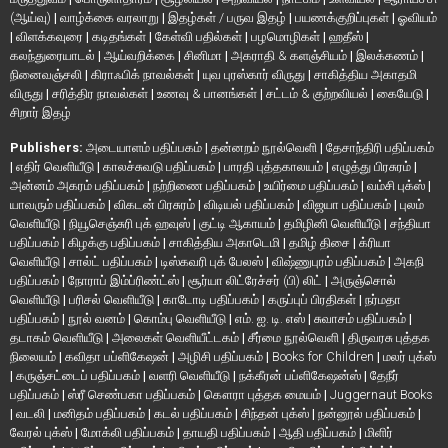
(ஆய்வு)
|
வாழ்க்கை வரலாறு
|
இதழ்கள் / பருவ இதழ்
|
பயணக்குறிப்புகள்
|
ஓவியம்
|
விளக்கவுரை
|
கடிதங்கள்
|
கேள்வி பதில்கள்
|
பழமொழிகள்
|
ஹதீஸ்
|
கலந்துரையாடல்
|
ஆய்வறிக்கை
|
சினிமா
|
அகராதி & களஞ்சியம்
|
இலக்கணம்
|
நினைவஞ்சலி
|
கிராஃபிக் நாவல்கள்
|
யுவ புரஸ்கார் விருது
|
சாகித்திய அகாதமி
விருது
|
சரித்திர நாவல்கள்
|
உணவு & பானங்கள்
|
சட்டம் & குற்றவியல்
|
கையேடு
|
சிறார் இதழ்
Publishers:
அடையாளம் பதிப்பகம்
|
தன்னறம் நூல்வெளி
|
தேசாந்திரி பதிப்பகம்
|
எதிர் வெளியீடு
|
காலச்சுவடு பதிப்பகம்
|
பாரதி புத்தகாலயம்
|
எழுத்து பிரசுரம்
|
அன்னம் அகரம் பதிப்பகம்
|
நற்றிணை பதிப்பகம்
|
உயிர்மை பதிப்பகம்
|
வம்சி புக்ஸ்
|
யாவரும் பதிப்பகம்
|
விகடன் பிரசுரம்
|
விடியல் பதிப்பகம்
|
விஜயா பதிப்பகம்
|
புலம்
வெளியீடு
|
நியூசெஞ்சுரி புக் ஹவுஸ்
|
குட்டி ஆகாயம்
|
தமிழினி வெளியீடு
|
சந்தியா
பதிப்பகம்
|
கிழக்கு பதிப்பகம்
|
சாகித்திய அகாடெமி
|
தமிழ் திசை
|
க்ரியா
வெளியீடு
|
சால்ட் பதிப்பகம்
|
டிஸ்கவரி புக் பேலஸ்
|
விஷ்ணுபுரம் பதிப்பகம்
|
அகநி
பதிப்பகம்
|
நோராப் இம்ப்ரிண்ட்ஸ்
|
சூர்யா லிட்ரேச்சர் (பி) லிட்
|
அருஞ்சொல்
வெளியீடு
|
பரிசல் வெளியீடு
|
காடோடி பதிப்பகம்
|
கருப்புப் பிரதிகள்
|
நர்மதா
பதிப்பகம்
|
நூல் வனம்
|
கொம்பு வெளியீடு
|
எம். ஐ. டி. எஸ்
|
சுவாசம் பதிப்பகம்
|
தடாகம் வெளியீடு
|
அலைகள் வெளியீட்டகம்
|
சீர்மை நூல்வெளி
|
திருவரசு புத்தக
நிலையம்
|
கவிதா பப்ளிகேஷன்
|
அழிசி பதிப்பகம்
|
Books for Children
|
மலர் புக்ஸ்
|
கருஞ்சட்டைப் பதிப்பகம்
|
வளரி வெளியீடு
|
நக்கீரன் பப்ளிகேஷன்ஸ்
|
தேநீர்
பதிப்பகம்
|
ஸ்ரீ செண்பகா பதிப்பகம்
|
கௌரா புத்தக மையம்
|
Juggernaut Books
|
வடலி
|
மனிதம் பதிப்பகம்
|
கடல் பதிப்பகம்
|
சிந்தன் புக்ஸ்
|
நன்னூல் பதிப்பகம்
|
வேரல் புக்ஸ்
|
மோக்லி பதிப்பகம்
|
தாயதி பதிப்பகம்
|
ஆதி பதிப்பகம்
|
மிளிர்