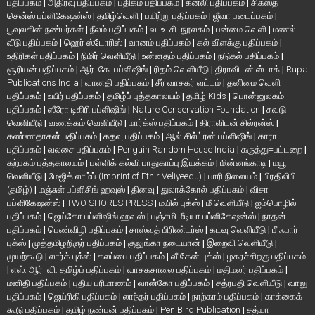
பதிப்பகம்
|
அதிர்வு பதிப்பகம்
|
பதிகம் பதிப்பகம்
|
கனலி பதிப்பகம்
|
சிக்ஸ்த்
சென்ஸ் பப்ளிகேஷன்ஸ்
|
தமிழ்வெளி
|
பயிற்று பதிப்பகம்
|
ஜீவா படைப்பகம்
|
பூவுலகின் நண்பர்கள்
|
நீலம் பதிப்பகம்
|
வ. உ. சி. நூலகம்
|
பன்மை வெளி
|
மணல்
வீடு பதிப்பகம்
|
ஹெர் ஸ்டோரிஸ்
|
வானம் பதிப்பகம்
|
கல் விளக்கு பதிப்பகம்
|
உதிரிகள் பதிப்பகம்
|
நிமிர் வெளியீடு
|
உன்னதம் பதிப்பகம்
|
நடுகல் பதிப்பகம்
|
சூரியன் பதிப்பகம்
|
ஆர். கே. பப்ளிஷிங்
|
ரிதம் வெளியீடு
|
திராவிடன் ஸ்டாக்
|
Rupa
Publications India
|
வானதி பதிப்பகம்
|
சீர் வாசகர் வட்டம்
|
தனிமை வெளி
பதிப்பகம்
|
உயிர் பதிப்பகம்
|
தமிழ்ப் புத்தகாலயம்
|
தமிழ் Kids
|
பொன்னுலகம்
பதிப்பகம்
|
ஸீரோ டிகிரி பப்ளிஷிங்
|
Nature Conservation Foundation
|
சுவடு
வெளியீடு
|
வணக்கம் வெளியீடு
|
மார்க்ஸ் பதிப்பகம்
|
திராவிடன் சில்ரன்ஸ்
|
கண்ணதாசன் பதிப்பகம்
|
கதவு பதிப்பகம்
|
ஆல் சில்ட்ரன் பப்ளிஷிங்
|
காரா
பதிப்பகம்
|
வலசை பதிப்பகம்
|
Penguin Random House India
|
கருத்து=பட்டறை
|
கற்பகம் புத்தகாலயம்
|
பள்ளிக் கல்வி பாதுகாப்பு இயக்கம்
|
மின்னங்காடி
|
மயூ
வெளியீடு
|
மேஜிக் லாம்ப் (Imprint of Ethir Veliyeedu)
|
பாரி நிலையம்
|
பிரதிலிபி
(தமிழ்)
|
மஞ்சுள் பப்ளிசிங் ஹவுஸ்
|
தினவு
|
துலாக்கோல் பதிப்பகம்
|
விசா
பப்ளிகேஷன்ஸ்
|
TWO SHORES PRESS
|
மயில் புக்ஸ்
|
மீ வெளியீடு
|
ஐம்பொழில்
பதிப்பகம்
|
ஜெய்கோ பப்ளிஷிங் ஹவுஸ்
|
பஞ்சமி மீடியா பப்ளிகேஷன்ஸ்
|
நாதன்
பதிப்பகம்
|
பெண்விழி பதிப்பகம்
|
சாஸ்வத் பிரிண்டர்ஸ்
|
கடவு வெளியீடு
|
பீ ஃபார்
புக்ஸ்
|
முத்தமிழறிஞர் பதிப்பகம்
|
குலுங்கா நடையான்
|
இறைவி வெளியீடு
|
முயற்கூடு
|
லார்க் புக்ஸ்
|
கலப்பை பதிப்பகம்
|
வீ கேன் புக்ஸ்
|
ழகரச்சிறகு பதிப்பகம்
|
எஸ். ஆர். வி. தமிழ்ப் பதிப்பகம்
|
வாசகசாலை பதிப்பகம்
|
மதிமலர் பதிப்பகம்
|
மனிதி பதிப்பகம்
|
புதிய பரிமாணம்
|
வான்கோ பதிப்பகம்
|
சத்ரபதி வெளியீடு
|
வாலு
பதிப்பகம்
|
ஜெய்ரிகி பதிப்பகம்
|
லாந்தர் பதிப்பகம்
|
நாற்கரம் பதிப்பகம்
|
காக்கைக்
கூடு பதிப்பகம்
|
தமிழ் நண்பன் பதிப்பகம்
|
Pen Bird Publication
|
சத்யா