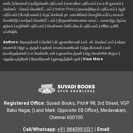
எண்டர்பிரைசஸ்
|
தமிழ்வெளி பதிப்பகம்
|
ராஸ லீலா பதிப்பகம்
|
வ.உ.சி நூலகம்
|
அன்னம் - அகரம் வெளியீட்டகம்
|
Notion Press
|
நாவலந்தேயம் பதிப்பகம்
|
ஆழி
பதிப்பகம்
|
போதி வனம்
|
அருட்செல்வர் நா. மகாலிங்கம் மொழிபெயர்ப்பு மையம்
வெளியீடு
|
வசந்தம் வெளியீட்டகம்
|
திருவண்ணாமலை மாவட்ட வரலாற்று ஆய்வு
நடுவம்
|
எழிலினி பதிப்பகம்
|
சென்னை பிலிம் ஸ்கூல் பதிப்பகம்
|
ஸீரோ டிகிரி
பப்ளிஷிங்
Authors:
தேவதச்சன்
|
பிரமிள்
|
தி. ஜானகிராமன்
|
எம். வி. வெங்கட்ராம்
|
சுந்தர
ராமசாமி
|
ஜோ டி குரூஸ்
|
ஷங்கர் ராமசுப்ரமணியன்
|
ஜெயமோகன்
|
எஸ்
ராமகிருஷ்ணன்
|
பா வெங்கடேசன்
|
ஞானக்கூத்தன்
|
ஜெ பிரான்சிஸ் கிருபா
|
மனுஷ்யபுத்திரன்
|
தேவதேவன்
|
ஜலாலுத்தின் ரூமி
|
View More
Registered Office:
Suvadi Books, Plot# 98, 3rd Street, VGP
Babu Nagar, (Land Mark: Opposite EB Office), Medavakam,
Chennai 600100.
Call/Whatsapp:
+91 9840991031
|
Email: