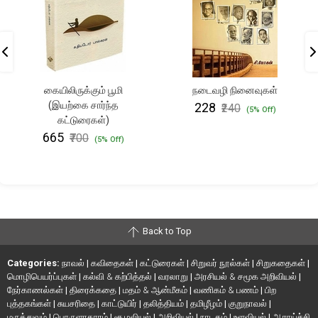
கையிலிருக்கும் பூமி
நடைவழி நினைவுகள்
(இயற்கை சார்ந்த
₹228
₹240
(5% Off)
கட்டுரைகள்)
₹665
₹700
(5% Off)
Back to Top
Categories:
நாவல்
|
கவிதைகள்
|
கட்டுரைகள்
|
சிறுவர் நூல்கள்
|
சிறுகதைகள்
|
மொழிபெயர்ப்புகள்
|
கல்வி & கற்பித்தல்
|
வரலாறு
|
அரசியல் & சமூக அறிவியல்
|
நேர்காணல்கள்
|
திரைக்கதை
|
மதம் & ஆன்மீகம்
|
வணிகம் & பணம்
|
பிற
புத்தகங்கள்
|
சுயசரிதை
|
காட்டுயிர்
|
தலித்தியம்
|
தமிழீழம்
|
குறுநாவல்
|
மருத்துவம்
|
பொருளாதாரம்
|
சூழலியல்
|
அறிவியல்
|
நாடகம்
|
உளவியல்
|
ஆராய்ச்சி