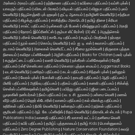
அன்னம் அகரம் பதிப்பகம்
|
நற்றிணை பதிப்பகம்
|
உயிர்மை பதிப்பகம்
|
வம்சி புக்ஸ்
|
யாவரும் பதிப்பகம்
|
விகடன் பிரசுரம்
|
விடியல் பதிப்பகம்
|
விஜயா பதிப்பகம்
|
புலம்
வெளியீடு
|
நியூசெஞ்சுரி புக் ஹவுஸ்
|
குட்டி ஆகாயம்
|
தமிழினி வெளியீடு
|
சந்தியா
பதிப்பகம்
|
கிழக்கு பதிப்பகம்
|
சாகித்திய அகாடெமி
|
தமிழ் திசை
|
க்ரியா
வெளியீடு
|
சால்ட் பதிப்பகம்
|
டிஸ்கவரி புக் பேலஸ்
|
விஷ்ணுபுரம் பதிப்பகம்
|
அகநி
பதிப்பகம்
|
நோராப் இம்ப்ரிண்ட்ஸ்
|
சூர்யா லிட்ரேச்சர் (பி) லிட்
|
அருஞ்சொல்
வெளியீடு
|
பரிசல் வெளியீடு
|
காடோடி பதிப்பகம்
|
கருப்புப் பிரதிகள்
|
நர்மதா
பதிப்பகம்
|
நூல் வனம்
|
கொம்பு வெளியீடு
|
எம். ஐ. டி. எஸ்
|
சுவாசம் பதிப்பகம்
|
தடாகம் வெளியீடு
|
அலைகள் வெளியீட்டகம்
|
சீர்மை நூல்வெளி
|
திருவரசு புத்தக
நிலையம்
|
கவிதா பப்ளிகேஷன்
|
அழிசி பதிப்பகம்
|
Books for Children
|
மலர் புக்ஸ்
|
கருஞ்சட்டைப் பதிப்பகம்
|
வளரி வெளியீடு
|
நக்கீரன் பப்ளிகேஷன்ஸ்
|
தேநீர்
பதிப்பகம்
|
ஸ்ரீ செண்பகா பதிப்பகம்
|
கௌரா புத்தக மையம்
|
Juggernaut Books
|
வடலி வெளியீடு
|
மனிதம் பதிப்பகம்
|
கடல் பதிப்பகம்
|
சிந்தன் புக்ஸ்
|
நன்னூல்
பதிப்பகம்
|
வேரல் புக்ஸ்
|
மோக்லி பதிப்பகம்
|
தாயதி பதிப்பகம்
|
ஆதி பதிப்பகம்
|
மிளிர் பதிப்பகம்
|
அதிர்வு பதிப்பகம்
|
பதிகம் பதிப்பகம்
|
கனலி பதிப்பகம்
|
சிக்ஸ்த்
சென்ஸ் பப்ளிகேஷன்ஸ்
|
தமிழ்வெளி
|
பயிற்று பதிப்பகம்
|
ஜீவா படைப்பகம்
|
பூவுலகின் நண்பர்கள்
|
நீலம் பதிப்பகம்
|
வ. உ. சி. நூலகம்
|
பன்மை வெளி
|
மணல்
வீடு பதிப்பகம்
|
ஹெர் ஸ்டோரிஸ்
|
வானம் பதிப்பகம்
|
கல் விளக்கு பதிப்பகம்
|
உதிரிகள் பதிப்பகம்
|
நிமிர் வெளியீடு
|
உன்னதம் பதிப்பகம்
|
நடுகல் பதிப்பகம்
|
சூரியன் பதிப்பகம்
|
ஆர். கே. பப்ளிஷிங்
|
ரிதம் வெளியீடு
|
திராவிடன் ஸ்டாக்
|
Rupa
Publications India
|
வானதி பதிப்பகம்
|
சீர் வாசகர் வட்டம்
|
தனிமை வெளி
பதிப்பகம்
|
உயிர் பதிப்பகம்
|
தமிழ்ப் புத்தகாலயம்
|
தமிழ் Kids
|
பொன்னுலகம்
பதிப்பகம்
|
Zero Degree Publishing
|
Nature Conservation Foundation
|
சுவடு
வெளியீடு
|
வணக்கம் வெளியீடு
|
மார்க்ஸ் பதிப்பகம்
|
திராவிடன் சில்ரன்ஸ்
|