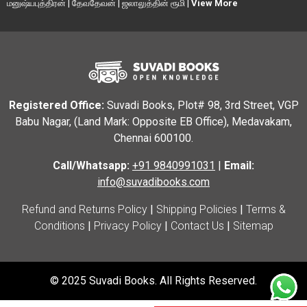
மனுஷ்யபுத்திரன்
|
தேவதேவன்
|
ஜலாலுத்தின் ரூமி
|
View More
Registered Office:
Suvadi Books, Plot# 98, 3rd Street, VGP
Babu Nagar, (Land Mark: Opposite EB Office), Medavakam,
Chennai 600100.
Call/Whatsapp:
+91 9840991031
|
Email:
info@suvadibooks.com
Refund and Returns Policy
|
Shipping Policies
|
Terms &
Conditions
|
Privacy Policy
|
Contact Us
|
Sitemap
© 2025 Suvadi Books. All Rights Reserved.