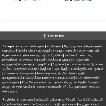
(5% Off)
(5% Off)
Back to Top
Categories:
நாவல்
|
கவிதைகள்
|
கட்டுரைகள்
|
சிறுவர் நூல்கள்
|
சிறுகதைகள்
|
மொழிபெயர்ப்புகள்
|
கல்வி & கற்பித்தல்
|
வரலாறு
|
அரசியல் & சமூக அறிவியல்
|
நேர்காணல்கள்
|
திரைக்கதை
|
மதம் & ஆன்மீகம்
|
வணிகம் & பணம்
|
பிற
புத்தகங்கள்
|
சுயசரிதை
|
காட்டுயிர்
|
தலித்தியம்
|
தமிழீழம்
|
குறுநாவல்
|
மருத்துவம்
|
பொருளாதாரம்
|
சூழலியல்
|
அறிவியல்
|
நாடகம்
|
உளவியல்
|
ஆராய்ச்சி
(ஆய்வு)
|
வாழ்க்கை வரலாறு
|
இதழ்கள் / பருவ இதழ்
|
பயணக்குறிப்புகள்
|
ஓவியம்
|
விளக்கவுரை
|
கடிதங்கள்
|
கேள்வி பதில்கள்
|
பழமொழிகள்
|
ஹதீஸ்
|
கலந்துரையாடல்
|
ஆய்வறிக்கை
|
சினிமா
|
அகராதி & களஞ்சியம்
|
இலக்கணம்
|
நினைவஞ்சலி
|
கிராஃபிக் நாவல்கள்
|
யுவ புரஸ்கார் விருது
|
சாகித்திய அகாதமி
விருது
|
சரித்திர நாவல்கள்
|
உணவு & பானங்கள்
|
சட்டம் & குற்றவியல்
|
கையேடு
|
சிறார் இதழ்
Publishers:
அடையாளம் பதிப்பகம்
|
தன்னறம் நூல்வெளி
|
தேசாந்திரி பதிப்பகம்
|
எதிர் வெளியீடு
|
காலச்சுவடு பதிப்பகம்
|
பாரதி புத்தகாலயம்
|
எழுத்து பிரசுரம்
|