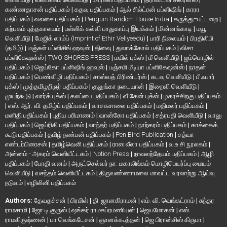
கண்ணதாசன் பதிப்பகம்
|
கதவு பதிப்பகம்
|
ஆல் சில்ட்ரன் பப்ளிஷிங்
|
காரா
பதிப்பகம்
|
வலசை பதிப்பகம்
|
Penguin Random House India
|
கருத்து=பட்டறை
|
கற்பகம் புத்தகாலயம்
|
பள்ளிக் கல்வி பாதுகாப்பு இயக்கம்
|
மின்னங்காடி
|
மயூ
வெளியீடு
|
மேஜிக் லாம்ப் (Imprint of Ethir Veliyeedu)
|
பாரி நிலையம்
|
பிரதிலிபி
(தமிழ்)
|
மஞ்சுள் பப்ளிசிங் ஹவுஸ்
|
தினவு
|
துலாக்கோல் பதிப்பகம்
|
விசா
பப்ளிகேஷன்ஸ்
|
TWO SHORES PRESS
|
மயில் புக்ஸ்
|
மீ வெளியீடு
|
ஐம்பொழில்
பதிப்பகம்
|
ஜெய்கோ பப்ளிஷிங் ஹவுஸ்
|
பஞ்சமி மீடியா பப்ளிகேஷன்ஸ்
|
நாதன்
பதிப்பகம்
|
பெண்விழி பதிப்பகம்
|
சாஸ்வத் பிரிண்டர்ஸ்
|
கடவு வெளியீடு
|
பீ ஃபார்
புக்ஸ்
|
முத்தமிழறிஞர் பதிப்பகம்
|
குலுங்கா நடையான்
|
இறைவி வெளியீடு
|
முயற்கூடு
|
லார்க் புக்ஸ்
|
கலப்பை பதிப்பகம்
|
வீ கேன் புக்ஸ்
|
ழகரச்சிறகு பதிப்பகம்
|
எஸ். ஆர். வி. தமிழ்ப் பதிப்பகம்
|
வாசகசாலை பதிப்பகம்
|
மதிமலர் பதிப்பகம்
|
மனிதி பதிப்பகம்
|
புதிய பரிமாணம்
|
வான்கோ பதிப்பகம்
|
சத்ரபதி வெளியீடு
|
வாலு
பதிப்பகம்
|
ஜெய்ரிகி பதிப்பகம்
|
லாந்தர் பதிப்பகம்
|
நாற்கரம் பதிப்பகம்
|
காக்கைக்
கூடு பதிப்பகம்
|
தமிழ் நண்பன் பதிப்பகம்
|
Pen Bird Publication
|
சத்யா
எண்டர்பிரைசஸ்
|
தமிழ்வெளி பதிப்பகம்
|
ராஸ லீலா பதிப்பகம்
|
வ.உ.சி நூலகம்
|
அன்னம் - அகரம் வெளியீட்டகம்
|
Notion Press
|
நாவலந்தேயம் பதிப்பகம்
|
ஆழி
பதிப்பகம்
|
போதி வனம்
|
அருட்செல்வர் நா. மகாலிங்கம் மொழிபெயர்ப்பு மையம்
வெளியீடு
|
வசந்தம் வெளியீட்டகம்
|
திருவண்ணாமலை மாவட்ட வரலாற்று ஆய்வு
நடுவம்
|
எழிலினி பதிப்பகம்
Authors:
தேவதச்சன்
|
பிரமிள்
|
தி. ஜானகிராமன்
|
எம். வி. வெங்கட்ராம்
|
சுந்தர
ராமசாமி
|
ஜோ டி குரூஸ்
|
ஷங்கர் ராமசுப்ரமணியன்
|
ஜெயமோகன்
|
எஸ்
ராமகிருஷ்ணன்
|
பா வெங்கடேசன்
|
ஞானக்கூத்தன்
|
ஜெ பிரான்சிஸ் கிருபா
|