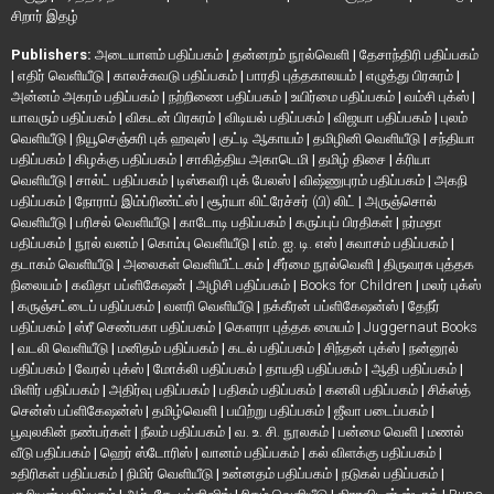
சிறார் இதழ்
Publishers:
அடையாளம் பதிப்பகம்
|
தன்னறம் நூல்வெளி
|
தேசாந்திரி பதிப்பகம்
|
எதிர் வெளியீடு
|
காலச்சுவடு பதிப்பகம்
|
பாரதி புத்தகாலயம்
|
எழுத்து பிரசுரம்
|
அன்னம் அகரம் பதிப்பகம்
|
நற்றிணை பதிப்பகம்
|
உயிர்மை பதிப்பகம்
|
வம்சி புக்ஸ்
|
யாவரும் பதிப்பகம்
|
விகடன் பிரசுரம்
|
விடியல் பதிப்பகம்
|
விஜயா பதிப்பகம்
|
புலம்
வெளியீடு
|
நியூசெஞ்சுரி புக் ஹவுஸ்
|
குட்டி ஆகாயம்
|
தமிழினி வெளியீடு
|
சந்தியா
பதிப்பகம்
|
கிழக்கு பதிப்பகம்
|
சாகித்திய அகாடெமி
|
தமிழ் திசை
|
க்ரியா
வெளியீடு
|
சால்ட் பதிப்பகம்
|
டிஸ்கவரி புக் பேலஸ்
|
விஷ்ணுபுரம் பதிப்பகம்
|
அகநி
பதிப்பகம்
|
நோராப் இம்ப்ரிண்ட்ஸ்
|
சூர்யா லிட்ரேச்சர் (பி) லிட்
|
அருஞ்சொல்
வெளியீடு
|
பரிசல் வெளியீடு
|
காடோடி பதிப்பகம்
|
கருப்புப் பிரதிகள்
|
நர்மதா
பதிப்பகம்
|
நூல் வனம்
|
கொம்பு வெளியீடு
|
எம். ஐ. டி. எஸ்
|
சுவாசம் பதிப்பகம்
|
தடாகம் வெளியீடு
|
அலைகள் வெளியீட்டகம்
|
சீர்மை நூல்வெளி
|
திருவரசு புத்தக
நிலையம்
|
கவிதா பப்ளிகேஷன்
|
அழிசி பதிப்பகம்
|
Books for Children
|
மலர் புக்ஸ்
|
கருஞ்சட்டைப் பதிப்பகம்
|
வளரி வெளியீடு
|
நக்கீரன் பப்ளிகேஷன்ஸ்
|
தேநீர்
பதிப்பகம்
|
ஸ்ரீ செண்பகா பதிப்பகம்
|
கௌரா புத்தக மையம்
|
Juggernaut Books
|
வடலி வெளியீடு
|
மனிதம் பதிப்பகம்
|
கடல் பதிப்பகம்
|
சிந்தன் புக்ஸ்
|
நன்னூல்
பதிப்பகம்
|
வேரல் புக்ஸ்
|
மோக்லி பதிப்பகம்
|
தாயதி பதிப்பகம்
|
ஆதி பதிப்பகம்
|
மிளிர் பதிப்பகம்
|
அதிர்வு பதிப்பகம்
|
பதிகம் பதிப்பகம்
|
கனலி பதிப்பகம்
|
சிக்ஸ்த்
சென்ஸ் பப்ளிகேஷன்ஸ்
|
தமிழ்வெளி
|
பயிற்று பதிப்பகம்
|
ஜீவா படைப்பகம்
|
பூவுலகின் நண்பர்கள்
|
நீலம் பதிப்பகம்
|
வ. உ. சி. நூலகம்
|
பன்மை வெளி
|
மணல்
வீடு பதிப்பகம்
|
ஹெர் ஸ்டோரிஸ்
|
வானம் பதிப்பகம்
|
கல் விளக்கு பதிப்பகம்
|
உதிரிகள் பதிப்பகம்
|
நிமிர் வெளியீடு
|
உன்னதம் பதிப்பகம்
|
நடுகல் பதிப்பகம்
|