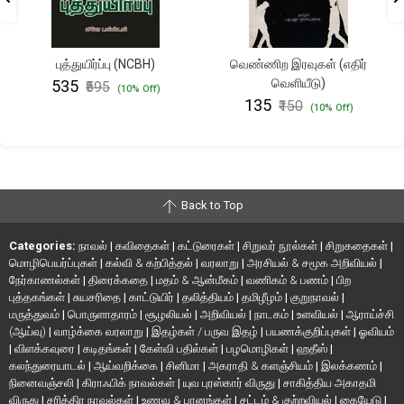
புத்துயிர்ப்பு (NCBH)
வெண்ணிற இரவுகள் (எதிர்
வெளியீடு)
₹535
₹595
(10% Off)
₹135
₹150
(10% Off)
Back to Top
Categories:
நாவல்
|
கவிதைகள்
|
கட்டுரைகள்
|
சிறுவர் நூல்கள்
|
சிறுகதைகள்
|
மொழிபெயர்ப்புகள்
|
கல்வி & கற்பித்தல்
|
வரலாறு
|
அரசியல் & சமூக அறிவியல்
|
நேர்காணல்கள்
|
திரைக்கதை
|
மதம் & ஆன்மீகம்
|
வணிகம் & பணம்
|
பிற
புத்தகங்கள்
|
சுயசரிதை
|
காட்டுயிர்
|
தலித்தியம்
|
தமிழீழம்
|
குறுநாவல்
|
மருத்துவம்
|
பொருளாதாரம்
|
சூழலியல்
|
அறிவியல்
|
நாடகம்
|
உளவியல்
|
ஆராய்ச்சி
(ஆய்வு)
|
வாழ்க்கை வரலாறு
|
இதழ்கள் / பருவ இதழ்
|
பயணக்குறிப்புகள்
|
ஓவியம்
|
விளக்கவுரை
|
கடிதங்கள்
|
கேள்வி பதில்கள்
|
பழமொழிகள்
|
ஹதீஸ்
|
கலந்துரையாடல்
|
ஆய்வறிக்கை
|
சினிமா
|
அகராதி & களஞ்சியம்
|
இலக்கணம்
|
நினைவஞ்சலி
|
கிராஃபிக் நாவல்கள்
|
யுவ புரஸ்கார் விருது
|
சாகித்திய அகாதமி
விருது
|
சரித்திர நாவல்கள்
|
உணவு & பானங்கள்
|
சட்டம் & குற்றவியல்
|
கையேடு
|