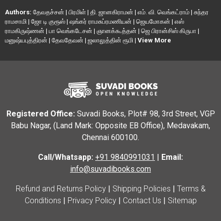
Authors:
தேவதச்சன்
|
பிரமிள்
|
தி. ஜானகிராமன்
|
எம். வி. வெங்கட்ராம்
|
சுந்தர
ராமசாமி
|
ஜோ டி குரூஸ்
|
ஷங்கர் ராமசுப்ரமணியன்
|
ஜெயமோகன்
|
எஸ்
ராமகிருஷ்ணன்
|
பா வெங்கடேசன்
|
ஞானக்கூத்தன்
|
ஜெ பிரான்சிஸ் கிருபா
|
மனுஷ்யபுத்திரன்
|
தேவதேவன்
|
ஜலாலுத்தின் ரூமி
|
View More
Registered Office:
Suvadi Books, Plot# 98, 3rd Street, VGP
Babu Nagar, (Land Mark: Opposite EB Office), Medavakam,
Chennai 600100.
Call/Whatsapp:
+91 9840991031
|
Email:
info@suvadibooks.com
Refund and Returns Policy
|
Shipping Policies
|
Terms &
Conditions
|
Privacy Policy
|
Contact Us
|
Sitemap