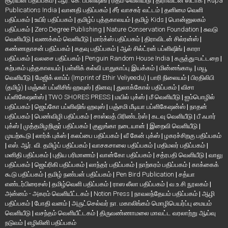
சூரியன் பதிப்பகம்
|
ஆர். கே. பப்ளிஷிங்
|
ரிதம் வெளியீடு
|
திராவிடன் ஸ்டாக்
|
Rupa
Publications India
|
வானதி பதிப்பகம்
|
சீர் வாசகர் வட்டம்
|
தனிமை வெளி
பதிப்பகம்
|
உயிர் பதிப்பகம்
|
தமிழ்ப் புத்தகாலயம்
|
தமிழ் Kids
|
பொன்னுலகம்
பதிப்பகம்
|
Zero Degree Publishing
|
Nature Conservation Foundation
|
சுவடு
வெளியீடு
|
வணக்கம் வெளியீடு
|
மார்க்ஸ் பதிப்பகம்
|
திராவிடன் சில்ரன்ஸ்
|
கண்ணதாசன் பதிப்பகம்
|
கதவு பதிப்பகம்
|
ஆல் சில்ட்ரன் பப்ளிஷிங்
|
காரா
பதிப்பகம்
|
வலசை பதிப்பகம்
|
Penguin Random House India
|
கருத்து=பட்டறை
|
கற்பகம் புத்தகாலயம்
|
பள்ளிக் கல்வி பாதுகாப்பு இயக்கம்
|
மின்னங்காடி
|
மயூ
வெளியீடு
|
மேஜிக் லாம்ப் (Imprint of Ethir Veliyeedu)
|
பாரி நிலையம்
|
பிரதிலிபி
(தமிழ்)
|
மஞ்சுள் பப்ளிசிங் ஹவுஸ்
|
தினவு
|
துலாக்கோல் பதிப்பகம்
|
விசா
பப்ளிகேஷன்ஸ்
|
TWO SHORES PRESS
|
மயில் புக்ஸ்
|
மீ வெளியீடு
|
ஐம்பொழில்
பதிப்பகம்
|
ஜெய்கோ பப்ளிஷிங் ஹவுஸ்
|
பஞ்சமி மீடியா பப்ளிகேஷன்ஸ்
|
நாதன்
பதிப்பகம்
|
பெண்விழி பதிப்பகம்
|
சாஸ்வத் பிரிண்டர்ஸ்
|
கடவு வெளியீடு
|
பீ ஃபார்
புக்ஸ்
|
முத்தமிழறிஞர் பதிப்பகம்
|
குலுங்கா நடையான்
|
இறைவி வெளியீடு
|
முயற்கூடு
|
லார்க் புக்ஸ்
|
கலப்பை பதிப்பகம்
|
வீ கேன் புக்ஸ்
|
ழகரச்சிறகு பதிப்பகம்
|
எஸ். ஆர். வி. தமிழ்ப் பதிப்பகம்
|
வாசகசாலை பதிப்பகம்
|
மதிமலர் பதிப்பகம்
|
மனிதி பதிப்பகம்
|
புதிய பரிமாணம்
|
வான்கோ பதிப்பகம்
|
சத்ரபதி வெளியீடு
|
வாலு
பதிப்பகம்
|
ஜெய்ரிகி பதிப்பகம்
|
லாந்தர் பதிப்பகம்
|
நாற்கரம் பதிப்பகம்
|
காக்கைக்
கூடு பதிப்பகம்
|
தமிழ் நண்பன் பதிப்பகம்
|
Pen Bird Publication
|
சத்யா
எண்டர்பிரைசஸ்
|
தமிழ்வெளி பதிப்பகம்
|
ராஸ லீலா பதிப்பகம்
|
வ.உ.சி நூலகம்
|
அன்னம் - அகரம் வெளியீட்டகம்
|
Notion Press
|
நாவலந்தேயம் பதிப்பகம்
|
ஆழி
பதிப்பகம்
|
போதி வனம்
|
அருட்செல்வர் நா. மகாலிங்கம் மொழிபெயர்ப்பு மையம்
வெளியீடு
|
வசந்தம் வெளியீட்டகம்
|
திருவண்ணாமலை மாவட்ட வரலாற்று ஆய்வு
நடுவம்
|
எழிலினி பதிப்பகம்