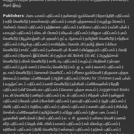
சிறார் இதழ்
Publishers:
அடையாளம் பதிப்பகம்
|
தன்னறம் நூல்வெளி
|
தேசாந்திரி பதிப்பகம்
|
எதிர் வெளியீடு
|
காலச்சுவடு பதிப்பகம்
|
பாரதி புத்தகாலயம்
|
எழுத்து பிரசுரம்
|
அன்னம் அகரம் பதிப்பகம்
|
நற்றிணை பதிப்பகம்
|
உயிர்மை பதிப்பகம்
|
வம்சி புக்ஸ்
|
யாவரும் பதிப்பகம்
|
விகடன் பிரசுரம்
|
விடியல் பதிப்பகம்
|
விஜயா பதிப்பகம்
|
புலம்
வெளியீடு
|
நியூசெஞ்சுரி புக் ஹவுஸ்
|
குட்டி ஆகாயம்
|
தமிழினி வெளியீடு
|
சந்தியா
பதிப்பகம்
|
கிழக்கு பதிப்பகம்
|
சாகித்திய அகாடெமி
|
தமிழ் திசை
|
க்ரியா
வெளியீடு
|
சால்ட் பதிப்பகம்
|
டிஸ்கவரி புக் பேலஸ்
|
விஷ்ணுபுரம் பதிப்பகம்
|
அகநி
பதிப்பகம்
|
நோராப் இம்ப்ரிண்ட்ஸ்
|
சூர்யா லிட்ரேச்சர் (பி) லிட்
|
அருஞ்சொல்
வெளியீடு
|
பரிசல் வெளியீடு
|
காடோடி பதிப்பகம்
|
கருப்புப் பிரதிகள்
|
நர்மதா
பதிப்பகம்
|
நூல் வனம்
|
கொம்பு வெளியீடு
|
எம். ஐ. டி. எஸ்
|
சுவாசம் பதிப்பகம்
|
தடாகம் வெளியீடு
|
அலைகள் வெளியீட்டகம்
|
சீர்மை நூல்வெளி
|
திருவரசு புத்தக
நிலையம்
|
கவிதா பப்ளிகேஷன்
|
அழிசி பதிப்பகம்
|
Books for Children
|
மலர் புக்ஸ்
|
கருஞ்சட்டைப் பதிப்பகம்
|
வளரி வெளியீடு
|
நக்கீரன் பப்ளிகேஷன்ஸ்
|
தேநீர்
பதிப்பகம்
|
ஸ்ரீ செண்பகா பதிப்பகம்
|
கௌரா புத்தக மையம்
|
Juggernaut Books
|
வடலி வெளியீடு
|
மனிதம் பதிப்பகம்
|
கடல் பதிப்பகம்
|
சிந்தன் புக்ஸ்
|
நன்னூல்
பதிப்பகம்
|
வேரல் புக்ஸ்
|
மோக்லி பதிப்பகம்
|
தாயதி பதிப்பகம்
|
ஆதி பதிப்பகம்
|
மிளிர் பதிப்பகம்
|
அதிர்வு பதிப்பகம்
|
பதிகம் பதிப்பகம்
|
கனலி பதிப்பகம்
|
சிக்ஸ்த்
சென்ஸ் பப்ளிகேஷன்ஸ்
|
தமிழ்வெளி
|
பயிற்று பதிப்பகம்
|
ஜீவா படைப்பகம்
|
பூவுலகின் நண்பர்கள்
|
நீலம் பதிப்பகம்
|
வ. உ. சி. நூலகம்
|
பன்மை வெளி
|
மணல்
வீடு பதிப்பகம்
|
ஹெர் ஸ்டோரிஸ்
|
வானம் பதிப்பகம்
|
கல் விளக்கு பதிப்பகம்
|
உதிரிகள் பதிப்பகம்
|
நிமிர் வெளியீடு
|
உன்னதம் பதிப்பகம்
|
நடுகல் பதிப்பகம்
|