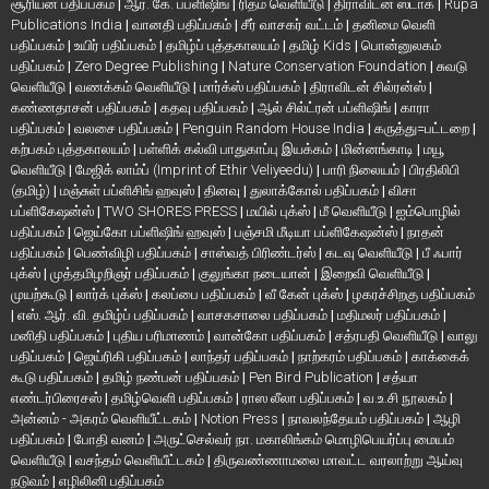
சூரியன் பதிப்பகம்
|
ஆர். கே. பப்ளிஷிங்
|
ரிதம் வெளியீடு
|
திராவிடன் ஸ்டாக்
|
Rupa
Publications India
|
வானதி பதிப்பகம்
|
சீர் வாசகர் வட்டம்
|
தனிமை வெளி
பதிப்பகம்
|
உயிர் பதிப்பகம்
|
தமிழ்ப் புத்தகாலயம்
|
தமிழ் Kids
|
பொன்னுலகம்
பதிப்பகம்
|
Zero Degree Publishing
|
Nature Conservation Foundation
|
சுவடு
வெளியீடு
|
வணக்கம் வெளியீடு
|
மார்க்ஸ் பதிப்பகம்
|
திராவிடன் சில்ரன்ஸ்
|
கண்ணதாசன் பதிப்பகம்
|
கதவு பதிப்பகம்
|
ஆல் சில்ட்ரன் பப்ளிஷிங்
|
காரா
பதிப்பகம்
|
வலசை பதிப்பகம்
|
Penguin Random House India
|
கருத்து=பட்டறை
|
கற்பகம் புத்தகாலயம்
|
பள்ளிக் கல்வி பாதுகாப்பு இயக்கம்
|
மின்னங்காடி
|
மயூ
வெளியீடு
|
மேஜிக் லாம்ப் (Imprint of Ethir Veliyeedu)
|
பாரி நிலையம்
|
பிரதிலிபி
(தமிழ்)
|
மஞ்சுள் பப்ளிசிங் ஹவுஸ்
|
தினவு
|
துலாக்கோல் பதிப்பகம்
|
விசா
பப்ளிகேஷன்ஸ்
|
TWO SHORES PRESS
|
மயில் புக்ஸ்
|
மீ வெளியீடு
|
ஐம்பொழில்
பதிப்பகம்
|
ஜெய்கோ பப்ளிஷிங் ஹவுஸ்
|
பஞ்சமி மீடியா பப்ளிகேஷன்ஸ்
|
நாதன்
பதிப்பகம்
|
பெண்விழி பதிப்பகம்
|
சாஸ்வத் பிரிண்டர்ஸ்
|
கடவு வெளியீடு
|
பீ ஃபார்
புக்ஸ்
|
முத்தமிழறிஞர் பதிப்பகம்
|
குலுங்கா நடையான்
|
இறைவி வெளியீடு
|
முயற்கூடு
|
லார்க் புக்ஸ்
|
கலப்பை பதிப்பகம்
|
வீ கேன் புக்ஸ்
|
ழகரச்சிறகு பதிப்பகம்
|
எஸ். ஆர். வி. தமிழ்ப் பதிப்பகம்
|
வாசகசாலை பதிப்பகம்
|
மதிமலர் பதிப்பகம்
|
மனிதி பதிப்பகம்
|
புதிய பரிமாணம்
|
வான்கோ பதிப்பகம்
|
சத்ரபதி வெளியீடு
|
வாலு
பதிப்பகம்
|
ஜெய்ரிகி பதிப்பகம்
|
லாந்தர் பதிப்பகம்
|
நாற்கரம் பதிப்பகம்
|
காக்கைக்
கூடு பதிப்பகம்
|
தமிழ் நண்பன் பதிப்பகம்
|
Pen Bird Publication
|
சத்யா
எண்டர்பிரைசஸ்
|
தமிழ்வெளி பதிப்பகம்
|
ராஸ லீலா பதிப்பகம்
|
வ.உ.சி நூலகம்
|
அன்னம் - அகரம் வெளியீட்டகம்
|
Notion Press
|
நாவலந்தேயம் பதிப்பகம்
|
ஆழி
பதிப்பகம்
|
போதி வனம்
|
அருட்செல்வர் நா. மகாலிங்கம் மொழிபெயர்ப்பு மையம்
வெளியீடு
|
வசந்தம் வெளியீட்டகம்
|
திருவண்ணாமலை மாவட்ட வரலாற்று ஆய்வு
நடுவம்
|
எழிலினி பதிப்பகம்