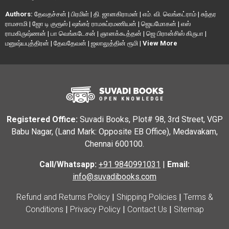
Authors:
தேவதச்சன்
|
பிரமிள்
|
தி. ஜானகிராமன்
|
எம். வி. வெங்கட்ராம்
|
சுந்தர
ராமசாமி
|
ஜோ டி குரூஸ்
|
ஷங்கர் ராமசுப்ரமணியன்
|
ஜெயமோகன்
|
எஸ்
ராமகிருஷ்ணன்
|
பா வெங்கடேசன்
|
ஞானக்கூத்தன்
|
ஜெ பிரான்சிஸ் கிருபா
|
மனுஷ்யபுத்திரன்
|
தேவதேவன்
|
ஜலாலுத்தின் ரூமி
|
View More
Registered Office:
Suvadi Books, Plot# 98, 3rd Street, VGP
Babu Nagar, (Land Mark: Opposite EB Office), Medavakam,
Chennai 600100.
Call/Whatsapp:
+91 9840991031
|
Email:
info@suvadibooks.com
Refund and Returns Policy
|
Shipping Policies
|
Terms &
Conditions
|
Privacy Policy
|
Contact Us
|
Sitemap