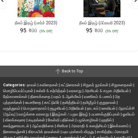
நீலம் இதழ் (மார்ச் 2023)
நீலம் இதழ் (பிப்ரவரி 2023)
₹95
₹95
₹100
₹100
(5% Off)
(5% Off)
Back to Top
Categories:
நாவல்
|
கவிதைகள்
|
கட்டுரைகள்
|
சிறுவர் நூல்கள்
|
சிறுகதைகள்
|
மொழிபெயர்ப்புகள்
|
கல்வி & கற்பித்தல்
|
வரலாறு
|
அரசியல் & சமூக அறிவியல்
|
நேர்காணல்கள்
|
திரைக்கதை
|
மதம் & ஆன்மீகம்
|
வணிகம் & பணம்
|
பிற
புத்தகங்கள்
|
சுயசரிதை
|
காட்டுயிர்
|
தலித்தியம்
|
தமிழீழம்
|
குறுநாவல்
|
மருத்துவம்
|
பொருளாதாரம்
|
சூழலியல்
|
அறிவியல்
|
நாடகம்
|
உளவியல்
|
ஆராய்ச்சி
(ஆய்வு)
|
வாழ்க்கை வரலாறு
|
இதழ்கள் / பருவ இதழ்
|
பயணக்குறிப்புகள்
|
ஓவியம்
|
விளக்கவுரை
|
கடிதங்கள்
|
கேள்வி பதில்கள்
|
பழமொழிகள்
|
ஹதீஸ்
|
கலந்துரையாடல்
|
ஆய்வறிக்கை
|
சினிமா
|
அகராதி & களஞ்சியம்
|
இலக்கணம்
|
நினைவஞ்சலி
|
கிராஃபிக் நாவல்கள்
|
யுவ புரஸ்கார் விருது
|
சாகித்திய அகாதமி
விருது
|
சரித்திர நாவல்கள்
|
உணவு & பானங்கள்
|
சட்டம் & குற்றவியல்
|
கையேடு
|