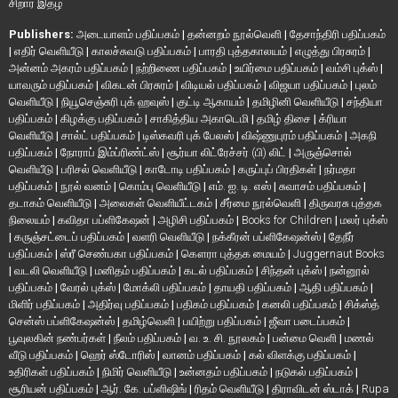
சிறார் இதழ்
Publishers:
அடையாளம் பதிப்பகம்
|
தன்னறம் நூல்வெளி
|
தேசாந்திரி பதிப்பகம்
|
எதிர் வெளியீடு
|
காலச்சுவடு பதிப்பகம்
|
பாரதி புத்தகாலயம்
|
எழுத்து பிரசுரம்
|
அன்னம் அகரம் பதிப்பகம்
|
நற்றிணை பதிப்பகம்
|
உயிர்மை பதிப்பகம்
|
வம்சி புக்ஸ்
|
யாவரும் பதிப்பகம்
|
விகடன் பிரசுரம்
|
விடியல் பதிப்பகம்
|
விஜயா பதிப்பகம்
|
புலம்
வெளியீடு
|
நியூசெஞ்சுரி புக் ஹவுஸ்
|
குட்டி ஆகாயம்
|
தமிழினி வெளியீடு
|
சந்தியா
பதிப்பகம்
|
கிழக்கு பதிப்பகம்
|
சாகித்திய அகாடெமி
|
தமிழ் திசை
|
க்ரியா
வெளியீடு
|
சால்ட் பதிப்பகம்
|
டிஸ்கவரி புக் பேலஸ்
|
விஷ்ணுபுரம் பதிப்பகம்
|
அகநி
பதிப்பகம்
|
நோராப் இம்ப்ரிண்ட்ஸ்
|
சூர்யா லிட்ரேச்சர் (பி) லிட்
|
அருஞ்சொல்
வெளியீடு
|
பரிசல் வெளியீடு
|
காடோடி பதிப்பகம்
|
கருப்புப் பிரதிகள்
|
நர்மதா
பதிப்பகம்
|
நூல் வனம்
|
கொம்பு வெளியீடு
|
எம். ஐ. டி. எஸ்
|
சுவாசம் பதிப்பகம்
|
தடாகம் வெளியீடு
|
அலைகள் வெளியீட்டகம்
|
சீர்மை நூல்வெளி
|
திருவரசு புத்தக
நிலையம்
|
கவிதா பப்ளிகேஷன்
|
அழிசி பதிப்பகம்
|
Books for Children
|
மலர் புக்ஸ்
|
கருஞ்சட்டைப் பதிப்பகம்
|
வளரி வெளியீடு
|
நக்கீரன் பப்ளிகேஷன்ஸ்
|
தேநீர்
பதிப்பகம்
|
ஸ்ரீ செண்பகா பதிப்பகம்
|
கௌரா புத்தக மையம்
|
Juggernaut Books
|
வடலி வெளியீடு
|
மனிதம் பதிப்பகம்
|
கடல் பதிப்பகம்
|
சிந்தன் புக்ஸ்
|
நன்னூல்
பதிப்பகம்
|
வேரல் புக்ஸ்
|
மோக்லி பதிப்பகம்
|
தாயதி பதிப்பகம்
|
ஆதி பதிப்பகம்
|
மிளிர் பதிப்பகம்
|
அதிர்வு பதிப்பகம்
|
பதிகம் பதிப்பகம்
|
கனலி பதிப்பகம்
|
சிக்ஸ்த்
சென்ஸ் பப்ளிகேஷன்ஸ்
|
தமிழ்வெளி
|
பயிற்று பதிப்பகம்
|
ஜீவா படைப்பகம்
|
பூவுலகின் நண்பர்கள்
|
நீலம் பதிப்பகம்
|
வ. உ. சி. நூலகம்
|
பன்மை வெளி
|
மணல்
வீடு பதிப்பகம்
|
ஹெர் ஸ்டோரிஸ்
|
வானம் பதிப்பகம்
|
கல் விளக்கு பதிப்பகம்
|
உதிரிகள் பதிப்பகம்
|
நிமிர் வெளியீடு
|
உன்னதம் பதிப்பகம்
|
நடுகல் பதிப்பகம்
|
சூரியன் பதிப்பகம்
|
ஆர். கே. பப்ளிஷிங்
|
ரிதம் வெளியீடு
|
திராவிடன் ஸ்டாக்
|
Rupa