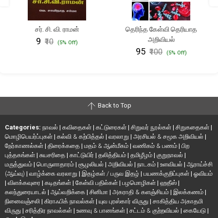
சர். சி. வி. ராமன்
தெரிந்த கேள்வி தெரியாத
அறிவியல்
₹9
₹10
(5% Off)
₹95
₹100
(5% Off)
Back to Top
Categories:
நாவல்
|
கவிதைகள்
|
கட்டுரைகள்
|
சிறுவர் நூல்கள்
|
சிறுகதைகள்
|
மொழிபெயர்ப்புகள்
|
கல்வி & கற்பித்தல்
|
வரலாறு
|
அரசியல் & சமூக அறிவியல்
|
நேர்காணல்கள்
|
திரைக்கதை
|
மதம் & ஆன்மீகம்
|
வணிகம் & பணம்
|
பிற
புத்தகங்கள்
|
சுயசரிதை
|
காட்டுயிர்
|
தலித்தியம்
|
தமிழீழம்
|
குறுநாவல்
|
மருத்துவம்
|
பொருளாதாரம்
|
சூழலியல்
|
அறிவியல்
|
நாடகம்
|
உளவியல்
|
ஆராய்ச்சி
(ஆய்வு)
|
வாழ்க்கை வரலாறு
|
இதழ்கள் / பருவ இதழ்
|
பயணக்குறிப்புகள்
|
ஓவியம்
|
விளக்கவுரை
|
கடிதங்கள்
|
கேள்வி பதில்கள்
|
பழமொழிகள்
|
ஹதீஸ்
|
கலந்துரையாடல்
|
ஆய்வறிக்கை
|
சினிமா
|
அகராதி & களஞ்சியம்
|
இலக்கணம்
|
நினைவஞ்சலி
|
கிராஃபிக் நாவல்கள்
|
யுவ புரஸ்கார் விருது
|
சாகித்திய அகாதமி
விருது
|
சரித்திர நாவல்கள்
|
உணவு & பானங்கள்
|
சட்டம் & குற்றவியல்
|
கையேடு
|