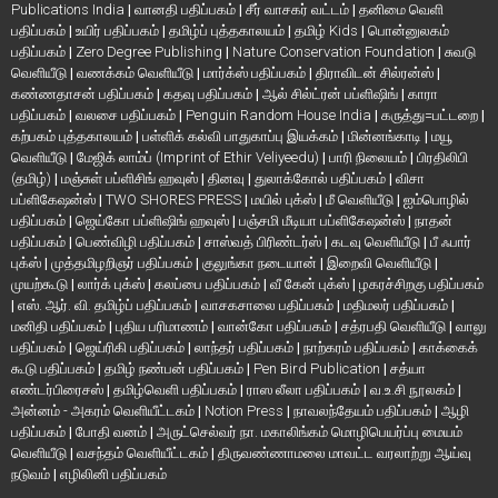
Publications India
|
வானதி பதிப்பகம்
|
சீர் வாசகர் வட்டம்
|
தனிமை வெளி
பதிப்பகம்
|
உயிர் பதிப்பகம்
|
தமிழ்ப் புத்தகாலயம்
|
தமிழ் Kids
|
பொன்னுலகம்
பதிப்பகம்
|
Zero Degree Publishing
|
Nature Conservation Foundation
|
சுவடு
வெளியீடு
|
வணக்கம் வெளியீடு
|
மார்க்ஸ் பதிப்பகம்
|
திராவிடன் சில்ரன்ஸ்
|
கண்ணதாசன் பதிப்பகம்
|
கதவு பதிப்பகம்
|
ஆல் சில்ட்ரன் பப்ளிஷிங்
|
காரா
பதிப்பகம்
|
வலசை பதிப்பகம்
|
Penguin Random House India
|
கருத்து=பட்டறை
|
கற்பகம் புத்தகாலயம்
|
பள்ளிக் கல்வி பாதுகாப்பு இயக்கம்
|
மின்னங்காடி
|
மயூ
வெளியீடு
|
மேஜிக் லாம்ப் (Imprint of Ethir Veliyeedu)
|
பாரி நிலையம்
|
பிரதிலிபி
(தமிழ்)
|
மஞ்சுள் பப்ளிசிங் ஹவுஸ்
|
தினவு
|
துலாக்கோல் பதிப்பகம்
|
விசா
பப்ளிகேஷன்ஸ்
|
TWO SHORES PRESS
|
மயில் புக்ஸ்
|
மீ வெளியீடு
|
ஐம்பொழில்
பதிப்பகம்
|
ஜெய்கோ பப்ளிஷிங் ஹவுஸ்
|
பஞ்சமி மீடியா பப்ளிகேஷன்ஸ்
|
நாதன்
பதிப்பகம்
|
பெண்விழி பதிப்பகம்
|
சாஸ்வத் பிரிண்டர்ஸ்
|
கடவு வெளியீடு
|
பீ ஃபார்
புக்ஸ்
|
முத்தமிழறிஞர் பதிப்பகம்
|
குலுங்கா நடையான்
|
இறைவி வெளியீடு
|
முயற்கூடு
|
லார்க் புக்ஸ்
|
கலப்பை பதிப்பகம்
|
வீ கேன் புக்ஸ்
|
ழகரச்சிறகு பதிப்பகம்
|
எஸ். ஆர். வி. தமிழ்ப் பதிப்பகம்
|
வாசகசாலை பதிப்பகம்
|
மதிமலர் பதிப்பகம்
|
மனிதி பதிப்பகம்
|
புதிய பரிமாணம்
|
வான்கோ பதிப்பகம்
|
சத்ரபதி வெளியீடு
|
வாலு
பதிப்பகம்
|
ஜெய்ரிகி பதிப்பகம்
|
லாந்தர் பதிப்பகம்
|
நாற்கரம் பதிப்பகம்
|
காக்கைக்
கூடு பதிப்பகம்
|
தமிழ் நண்பன் பதிப்பகம்
|
Pen Bird Publication
|
சத்யா
எண்டர்பிரைசஸ்
|
தமிழ்வெளி பதிப்பகம்
|
ராஸ லீலா பதிப்பகம்
|
வ.உ.சி நூலகம்
|
அன்னம் - அகரம் வெளியீட்டகம்
|
Notion Press
|
நாவலந்தேயம் பதிப்பகம்
|
ஆழி
பதிப்பகம்
|
போதி வனம்
|
அருட்செல்வர் நா. மகாலிங்கம் மொழிபெயர்ப்பு மையம்
வெளியீடு
|
வசந்தம் வெளியீட்டகம்
|
திருவண்ணாமலை மாவட்ட வரலாற்று ஆய்வு
நடுவம்
|
எழிலினி பதிப்பகம்