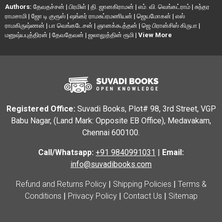
Authors:
தேவதச்சன்
|
பிரமிள்
|
தி. ஜானகிராமன்
|
எம். வி. வெங்கட்ராம்
|
சுந்தர
ராமசாமி
|
ஜோ டி குரூஸ்
|
ஷங்கர் ராமசுப்ரமணியன்
|
ஜெயமோகன்
|
எஸ்
ராமகிருஷ்ணன்
|
பா வெங்கடேசன்
|
ஞானக்கூத்தன்
|
ஜெ பிரான்சிஸ் கிருபா
|
மனுஷ்யபுத்திரன்
|
தேவதேவன்
|
ஜலாலுத்தின் ரூமி
|
View More
Registered Office:
Suvadi Books, Plot# 98, 3rd Street, VGP
Babu Nagar, (Land Mark: Opposite EB Office), Medavakam,
Chennai 600100.
Call/Whatsapp:
+91 9840991031
|
Email:
info@suvadibooks.com
Refund and Returns Policy
|
Shipping Policies
|
Terms &
Conditions
|
Privacy Policy
|
Contact Us
|
Sitemap