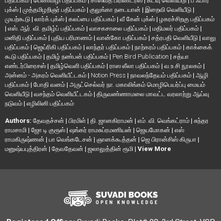
பதிப்பகம்
|
பெண்விழி பதிப்பகம்
|
சாஸ்வத் பிரிண்டர்ஸ்
|
கடவு வெளியீடு
|
பீ ஃபார்
புக்ஸ்
|
முத்தமிழறிஞர் பதிப்பகம்
|
குலுங்கா நடையான்
|
இறைவி வெளியீடு
|
முயற்கூடு
|
லார்க் புக்ஸ்
|
கலப்பை பதிப்பகம்
|
வீ கேன் புக்ஸ்
|
ழகரச்சிறகு பதிப்பகம்
|
எஸ். ஆர். வி. தமிழ்ப் பதிப்பகம்
|
வாசகசாலை பதிப்பகம்
|
மதிமலர் பதிப்பகம்
|
மனிதி பதிப்பகம்
|
புதிய பரிமாணம்
|
வான்கோ பதிப்பகம்
|
சத்ரபதி வெளியீடு
|
வாலு
பதிப்பகம்
|
ஜெய்ரிகி பதிப்பகம்
|
லாந்தர் பதிப்பகம்
|
நாற்கரம் பதிப்பகம்
|
காக்கைக்
கூடு பதிப்பகம்
|
தமிழ் நண்பன் பதிப்பகம்
|
Pen Bird Publication
|
சத்யா
எண்டர்பிரைசஸ்
|
தமிழ்வெளி பதிப்பகம்
|
ராஸ லீலா பதிப்பகம்
|
வ.உ.சி நூலகம்
|
அன்னம் - அகரம் வெளியீட்டகம்
|
Notion Press
|
நாவலந்தேயம் பதிப்பகம்
|
ஆழி
பதிப்பகம்
|
போதி வனம்
|
அருட்செல்வர் நா. மகாலிங்கம் மொழிபெயர்ப்பு மையம்
வெளியீடு
|
வசந்தம் வெளியீட்டகம்
|
திருவண்ணாமலை மாவட்ட வரலாற்று ஆய்வு
நடுவம்
|
எழிலினி பதிப்பகம்
Authors:
தேவதச்சன்
|
பிரமிள்
|
தி. ஜானகிராமன்
|
எம். வி. வெங்கட்ராம்
|
சுந்தர
ராமசாமி
|
ஜோ டி குரூஸ்
|
ஷங்கர் ராமசுப்ரமணியன்
|
ஜெயமோகன்
|
எஸ்
ராமகிருஷ்ணன்
|
பா வெங்கடேசன்
|
ஞானக்கூத்தன்
|
ஜெ பிரான்சிஸ் கிருபா
|
மனுஷ்யபுத்திரன்
|
தேவதேவன்
|
ஜலாலுத்தின் ரூமி
|
View More