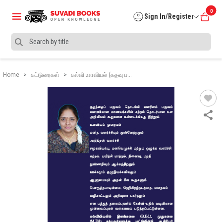
0
Sign In/Register
Home
கட்டுரைகள்
கல்வி உளவியல் (கதவு ப…