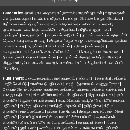
Categories:
நாவல்
|
கவிதைகள்
|
கட்டுரைகள்
|
சிறுவர் நூல்கள்
|
சிறுகதைகள்
|
மொழிபெயர்ப்புகள்
|
கல்வி & கற்பித்தல்
|
வரலாறு
|
அரசியல் & சமூக அறிவியல்
|
நேர்காணல்கள்
|
திரைக்கதை
|
மதம் & ஆன்மீகம்
|
வணிகம் & பணம்
|
பிற
புத்தகங்கள்
|
சுயசரிதை
|
காட்டுயிர்
|
தலித்தியம்
|
தமிழீழம்
|
குறுநாவல்
|
மருத்துவம்
|
பொருளாதாரம்
|
சூழலியல்
|
அறிவியல்
|
நாடகம்
|
உளவியல்
|
ஆராய்ச்சி
(ஆய்வு)
|
வாழ்க்கை வரலாறு
|
இதழ்கள் / பருவ இதழ்
|
பயணக்குறிப்புகள்
|
ஓவியம்
|
விளக்கவுரை
|
கடிதங்கள்
|
கேள்வி பதில்கள்
|
பழமொழிகள்
|
ஹதீஸ்
|
கலந்துரையாடல்
|
ஆய்வறிக்கை
|
சினிமா
|
அகராதி & களஞ்சியம்
|
இலக்கணம்
|
நினைவஞ்சலி
|
கிராஃபிக் நாவல்கள்
|
யுவ புரஸ்கார் விருது
|
சாகித்திய அகாதமி
விருது
|
சரித்திர நாவல்கள்
|
உணவு & பானங்கள்
|
சட்டம் & குற்றவியல்
|
கையேடு
|
சிறார் இதழ்
Publishers:
அடையாளம் பதிப்பகம்
|
தன்னறம் நூல்வெளி
|
தேசாந்திரி பதிப்பகம்
|
எதிர் வெளியீடு
|
காலச்சுவடு பதிப்பகம்
|
பாரதி புத்தகாலயம்
|
எழுத்து பிரசுரம்
|
அன்னம் அகரம் பதிப்பகம்
|
நற்றிணை பதிப்பகம்
|
உயிர்மை பதிப்பகம்
|
வம்சி புக்ஸ்
|
யாவரும் பதிப்பகம்
|
விகடன் பிரசுரம்
|
விடியல் பதிப்பகம்
|
விஜயா பதிப்பகம்
|
புலம்
வெளியீடு
|
நியூசெஞ்சுரி புக் ஹவுஸ்
|
குட்டி ஆகாயம்
|
தமிழினி வெளியீடு
|
சந்தியா
பதிப்பகம்
|
கிழக்கு பதிப்பகம்
|
சாகித்திய அகாடெமி
|
தமிழ் திசை
|
க்ரியா
வெளியீடு
|
சால்ட் பதிப்பகம்
|
டிஸ்கவரி புக் பேலஸ்
|
விஷ்ணுபுரம் பதிப்பகம்
|
அகநி
பதிப்பகம்
|
நோராப் இம்ப்ரிண்ட்ஸ்
|
சூர்யா லிட்ரேச்சர் (பி) லிட்
|
அருஞ்சொல்
வெளியீடு
|
பரிசல் வெளியீடு
|
காடோடி பதிப்பகம்
|
கருப்புப் பிரதிகள்
|
நர்மதா
பதிப்பகம்
|
நூல் வனம்
|
கொம்பு வெளியீடு
|
எம். ஐ. டி. எஸ்
|
சுவாசம் பதிப்பகம்
|