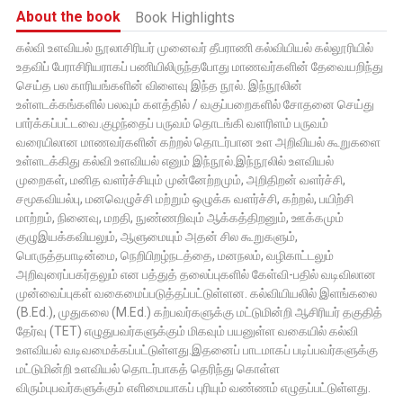
About the book
Book Highlights
கல்வி உளவியல் நூலாசிரியர் முனைவர் தீபராணி கல்வியியல் கல்லூரியில்
உதவிப் பேராசிரியராகப் பணியிலிருந்தபோது மாணவர்களின் தேவையறிந்து
செய்த பல காரியங்களின் விளைவு இந்த நூல். இந்நூலின்
உள்ளடக்கங்களில் பலவும் களத்தில் / வகுப்பறைகளில் சோதனை செய்து
பார்க்கப்பட்டவை.குழந்தைப் பருவம் தொடங்கி வளரிளம் பருவம்
வரையிலான மாணவர்களின் கற்றல் தொடர்பான உள அறிவியல் கூறுகளை
உள்ளடக்கிது கல்வி உளவியல் எனும் இந்நூல்.இந்நூலில் உளவியல்
முறைகள், மனித வளர்ச்சியும் முன்னேற்றமும், அறிதிறன் வளர்ச்சி,
சமூகவியல்பு, மனவெழுச்சி மற்றும் ஒழுக்க வளர்ச்சி, கற்றல், பயிற்சி
மாற்றம், நினைவு, மறதி, நுண்ணறிவும் ஆக்கத்திறனும், ஊக்கமும்
குழுஇயக்கவியலும், ஆளுமையும் அதன் சில கூறுகளும்,
பொருத்தபாடின்மை, நெறிபிறழ்நடத்தை, மனநலம், வழிகாட்டலும்
அறிவுரைப்பகர்தலும் என பத்துத் தலைப்புகளில் கேள்வி-பதில் வடிவிலான
முன்வைப்புகள் வகைமைப்படுத்தப்பட்டுள்ளன. கல்வியியலில் இளங்கலை
(B.Ed.), முதுகலை (M.Ed.) கற்பவர்களுக்கு மட்டுமின்றி ஆசிரியர் தகுதித்
தேர்வு (TET) எழுதுபவர்களுக்கும் மிகவும் பயனுள்ள வகையில் கல்வி
உளவியல் வடிவமைக்கப்பட்டுள்ளது.இதனைப் பாடமாகப் படிப்பவர்களுக்கு
மட்டுமின்றி உளவியல் தொடர்பாகத் தெரிந்து கொள்ள
விரும்புபவர்களுக்கும் எளிமையாகப் புரியும் வண்ணம் எழுதப்பட்டுள்ளது.