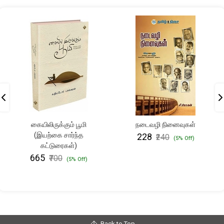
கையிலிருக்கும் பூமி
நடைவழி நினைவுகள்
(இயற்கை சார்ந்த
₹228
₹240
(5% Off)
கட்டுரைகள்)
₹665
₹700
(5% Off)
Back to Top