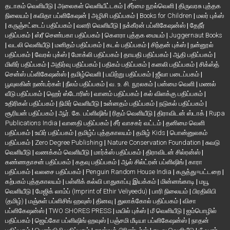
தடாகம் வெளியீடு
|
அலைகள் வெளியீட்டகம்
|
சீர்மை நூல்வெளி
|
திருவரசு புத்தக
நிலையம்
|
கவிதா பப்ளிகேஷன்
|
அழிசி பதிப்பகம்
|
Books for Children
|
மலர் புக்ஸ்
|
கருஞ்சட்டைப் பதிப்பகம்
|
வளரி வெளியீடு
|
நக்கீரன் பப்ளிகேஷன்ஸ்
|
தேநீர்
பதிப்பகம்
|
ஸ்ரீ செண்பகா பதிப்பகம்
|
கௌரா புத்தக மையம்
|
Juggernaut Books
|
வடலி வெளியீடு
|
மனிதம் பதிப்பகம்
|
கடல் பதிப்பகம்
|
சிந்தன் புக்ஸ்
|
நன்னூல்
பதிப்பகம்
|
வேரல் புக்ஸ்
|
மோக்லி பதிப்பகம்
|
தாயதி பதிப்பகம்
|
ஆதி பதிப்பகம்
|
மிளிர் பதிப்பகம்
|
அதிர்வு பதிப்பகம்
|
பதிகம் பதிப்பகம்
|
கனலி பதிப்பகம்
|
சிக்ஸ்த்
சென்ஸ் பப்ளிகேஷன்ஸ்
|
தமிழ்வெளி
|
பயிற்று பதிப்பகம்
|
ஜீவா படைப்பகம்
|
பூவுலகின் நண்பர்கள்
|
நீலம் பதிப்பகம்
|
வ. உ. சி. நூலகம்
|
பன்மை வெளி
|
மணல்
வீடு பதிப்பகம்
|
ஹெர் ஸ்டோரிஸ்
|
வானம் பதிப்பகம்
|
கல் விளக்கு பதிப்பகம்
|
உதிரிகள் பதிப்பகம்
|
நிமிர் வெளியீடு
|
உன்னதம் பதிப்பகம்
|
நடுகல் பதிப்பகம்
|
சூரியன் பதிப்பகம்
|
ஆர். கே. பப்ளிஷிங்
|
ரிதம் வெளியீடு
|
திராவிடன் ஸ்டாக்
|
Rupa
Publications India
|
வானதி பதிப்பகம்
|
சீர் வாசகர் வட்டம்
|
தனிமை வெளி
பதிப்பகம்
|
உயிர் பதிப்பகம்
|
தமிழ்ப் புத்தகாலயம்
|
தமிழ் Kids
|
பொன்னுலகம்
பதிப்பகம்
|
Zero Degree Publishing
|
Nature Conservation Foundation
|
சுவடு
வெளியீடு
|
வணக்கம் வெளியீடு
|
மார்க்ஸ் பதிப்பகம்
|
திராவிடன் சில்ரன்ஸ்
|
கண்ணதாசன் பதிப்பகம்
|
கதவு பதிப்பகம்
|
ஆல் சில்ட்ரன் பப்ளிஷிங்
|
காரா
பதிப்பகம்
|
வலசை பதிப்பகம்
|
Penguin Random House India
|
கருத்து=பட்டறை
|
கற்பகம் புத்தகாலயம்
|
பள்ளிக் கல்வி பாதுகாப்பு இயக்கம்
|
மின்னங்காடி
|
மயூ
வெளியீடு
|
மேஜிக் லாம்ப் (Imprint of Ethir Veliyeedu)
|
பாரி நிலையம்
|
பிரதிலிபி
(தமிழ்)
|
மஞ்சுள் பப்ளிசிங் ஹவுஸ்
|
தினவு
|
துலாக்கோல் பதிப்பகம்
|
விசா
பப்ளிகேஷன்ஸ்
|
TWO SHORES PRESS
|
மயில் புக்ஸ்
|
மீ வெளியீடு
|
ஐம்பொழில்
பதிப்பகம்
|
ஜெய்கோ பப்ளிஷிங் ஹவுஸ்
|
பஞ்சமி மீடியா பப்ளிகேஷன்ஸ்
|
நாதன்