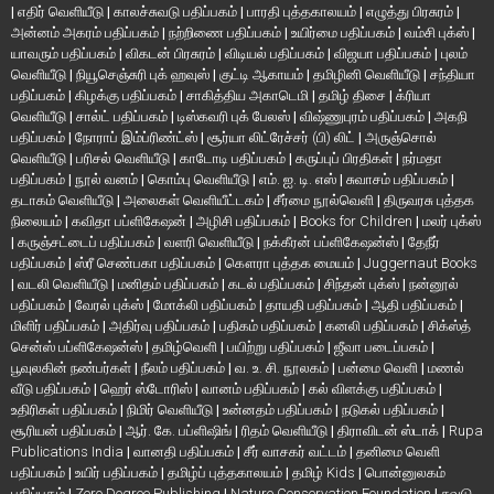
|
எதிர் வெளியீடு
|
காலச்சுவடு பதிப்பகம்
|
பாரதி புத்தகாலயம்
|
எழுத்து பிரசுரம்
|
அன்னம் அகரம் பதிப்பகம்
|
நற்றிணை பதிப்பகம்
|
உயிர்மை பதிப்பகம்
|
வம்சி புக்ஸ்
|
யாவரும் பதிப்பகம்
|
விகடன் பிரசுரம்
|
விடியல் பதிப்பகம்
|
விஜயா பதிப்பகம்
|
புலம்
வெளியீடு
|
நியூசெஞ்சுரி புக் ஹவுஸ்
|
குட்டி ஆகாயம்
|
தமிழினி வெளியீடு
|
சந்தியா
பதிப்பகம்
|
கிழக்கு பதிப்பகம்
|
சாகித்திய அகாடெமி
|
தமிழ் திசை
|
க்ரியா
வெளியீடு
|
சால்ட் பதிப்பகம்
|
டிஸ்கவரி புக் பேலஸ்
|
விஷ்ணுபுரம் பதிப்பகம்
|
அகநி
பதிப்பகம்
|
நோராப் இம்ப்ரிண்ட்ஸ்
|
சூர்யா லிட்ரேச்சர் (பி) லிட்
|
அருஞ்சொல்
வெளியீடு
|
பரிசல் வெளியீடு
|
காடோடி பதிப்பகம்
|
கருப்புப் பிரதிகள்
|
நர்மதா
பதிப்பகம்
|
நூல் வனம்
|
கொம்பு வெளியீடு
|
எம். ஐ. டி. எஸ்
|
சுவாசம் பதிப்பகம்
|
தடாகம் வெளியீடு
|
அலைகள் வெளியீட்டகம்
|
சீர்மை நூல்வெளி
|
திருவரசு புத்தக
நிலையம்
|
கவிதா பப்ளிகேஷன்
|
அழிசி பதிப்பகம்
|
Books for Children
|
மலர் புக்ஸ்
|
கருஞ்சட்டைப் பதிப்பகம்
|
வளரி வெளியீடு
|
நக்கீரன் பப்ளிகேஷன்ஸ்
|
தேநீர்
பதிப்பகம்
|
ஸ்ரீ செண்பகா பதிப்பகம்
|
கௌரா புத்தக மையம்
|
Juggernaut Books
|
வடலி வெளியீடு
|
மனிதம் பதிப்பகம்
|
கடல் பதிப்பகம்
|
சிந்தன் புக்ஸ்
|
நன்னூல்
பதிப்பகம்
|
வேரல் புக்ஸ்
|
மோக்லி பதிப்பகம்
|
தாயதி பதிப்பகம்
|
ஆதி பதிப்பகம்
|
மிளிர் பதிப்பகம்
|
அதிர்வு பதிப்பகம்
|
பதிகம் பதிப்பகம்
|
கனலி பதிப்பகம்
|
சிக்ஸ்த்
சென்ஸ் பப்ளிகேஷன்ஸ்
|
தமிழ்வெளி
|
பயிற்று பதிப்பகம்
|
ஜீவா படைப்பகம்
|
பூவுலகின் நண்பர்கள்
|
நீலம் பதிப்பகம்
|
வ. உ. சி. நூலகம்
|
பன்மை வெளி
|
மணல்
வீடு பதிப்பகம்
|
ஹெர் ஸ்டோரிஸ்
|
வானம் பதிப்பகம்
|
கல் விளக்கு பதிப்பகம்
|
உதிரிகள் பதிப்பகம்
|
நிமிர் வெளியீடு
|
உன்னதம் பதிப்பகம்
|
நடுகல் பதிப்பகம்
|
சூரியன் பதிப்பகம்
|
ஆர். கே. பப்ளிஷிங்
|
ரிதம் வெளியீடு
|
திராவிடன் ஸ்டாக்
|
Rupa
Publications India
|
வானதி பதிப்பகம்
|
சீர் வாசகர் வட்டம்
|
தனிமை வெளி
பதிப்பகம்
|
உயிர் பதிப்பகம்
|
தமிழ்ப் புத்தகாலயம்
|
தமிழ் Kids
|
பொன்னுலகம்
பதிப்பகம்
|
Zero Degree Publishing
|
Nature Conservation Foundation
|
சுவடு