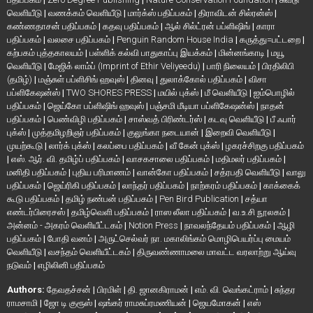
வெளியீடு
|
வணக்கம் வெளியீடு
|
மார்க்ஸ் பதிப்பகம்
|
திராவிடன் சில்ரன்ஸ்
|
கண்ணதாசன் பதிப்பகம்
|
கதவு பதிப்பகம்
|
ஆல் சில்ட்ரன் பப்ளிஷிங்
|
காரா
பதிப்பகம்
|
வலசை பதிப்பகம்
|
Penguin Random House India
|
கருத்து=பட்டறை
|
கற்பகம் புத்தகாலயம்
|
பள்ளிக் கல்வி பாதுகாப்பு இயக்கம்
|
மின்னங்காடி
|
மயூ
வெளியீடு
|
மேஜிக் லாம்ப் (Imprint of Ethir Veliyeedu)
|
பாரி நிலையம்
|
பிரதிலிபி
(தமிழ்)
|
மஞ்சுள் பப்ளிசிங் ஹவுஸ்
|
தினவு
|
துலாக்கோல் பதிப்பகம்
|
விசா
பப்ளிகேஷன்ஸ்
|
TWO SHORES PRESS
|
மயில் புக்ஸ்
|
மீ வெளியீடு
|
ஐம்பொழில்
பதிப்பகம்
|
ஜெய்கோ பப்ளிஷிங் ஹவுஸ்
|
பஞ்சமி மீடியா பப்ளிகேஷன்ஸ்
|
நாதன்
பதிப்பகம்
|
பெண்விழி பதிப்பகம்
|
சாஸ்வத் பிரிண்டர்ஸ்
|
கடவு வெளியீடு
|
பீ ஃபார்
புக்ஸ்
|
முத்தமிழறிஞர் பதிப்பகம்
|
குலுங்கா நடையான்
|
இறைவி வெளியீடு
|
முயற்கூடு
|
லார்க் புக்ஸ்
|
கலப்பை பதிப்பகம்
|
வீ கேன் புக்ஸ்
|
ழகரச்சிறகு பதிப்பகம்
|
எஸ். ஆர். வி. தமிழ்ப் பதிப்பகம்
|
வாசகசாலை பதிப்பகம்
|
மதிமலர் பதிப்பகம்
|
மனிதி பதிப்பகம்
|
புதிய பரிமாணம்
|
வான்கோ பதிப்பகம்
|
சத்ரபதி வெளியீடு
|
வாலு
பதிப்பகம்
|
ஜெய்ரிகி பதிப்பகம்
|
லாந்தர் பதிப்பகம்
|
நாற்கரம் பதிப்பகம்
|
காக்கைக்
கூடு பதிப்பகம்
|
தமிழ் நண்பன் பதிப்பகம்
|
Pen Bird Publication
|
சத்யா
எண்டர்பிரைசஸ்
|
தமிழ்வெளி பதிப்பகம்
|
ராஸ லீலா பதிப்பகம்
|
வ.உ.சி நூலகம்
|
அன்னம் - அகரம் வெளியீட்டகம்
|
Notion Press
|
நாவலந்தேயம் பதிப்பகம்
|
ஆழி
பதிப்பகம்
|
போதி வனம்
|
அருட்செல்வர் நா. மகாலிங்கம் மொழிபெயர்ப்பு மையம்
வெளியீடு
|
வசந்தம் வெளியீட்டகம்
|
திருவண்ணாமலை மாவட்ட வரலாற்று ஆய்வு
நடுவம்
|
எழிலினி பதிப்பகம்
Authors:
தேவதச்சன்
|
பிரமிள்
|
தி. ஜானகிராமன்
|
எம். வி. வெங்கட்ராம்
|
சுந்தர
ராமசாமி
|
ஜோ டி குரூஸ்
|
ஷங்கர் ராமசுப்ரமணியன்
|
ஜெயமோகன்
|
எஸ்