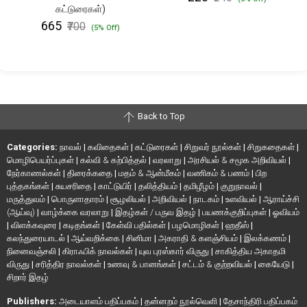
கட்டுரைகள்)
₹665
₹700
(5% Off)
Back to Top
Categories:
நாவல்
|
கவிதைகள்
|
கட்டுரைகள்
|
சிறுவர் நூல்கள்
|
சிறுகதைகள்
|
மொழிபெயர்ப்புகள்
|
கல்வி & கற்பித்தல்
|
வரலாறு
|
அரசியல் & சமூக அறிவியல்
|
நேர்காணல்கள்
|
திரைக்கதை
|
மதம் & ஆன்மீகம்
|
வணிகம் & பணம்
|
பிற
புத்தகங்கள்
|
சுயசரிதை
|
காட்டுயிர்
|
தலித்தியம்
|
தமிழீழம்
|
குறுநாவல்
|
மருத்துவம்
|
பொருளாதாரம்
|
சூழலியல்
|
அறிவியல்
|
நாடகம்
|
உளவியல்
|
ஆராய்ச்சி
(ஆய்வு)
|
வாழ்க்கை வரலாறு
|
இதழ்கள் / பருவ இதழ்
|
பயணக்குறிப்புகள்
|
ஓவியம்
|
விளக்கவுரை
|
கடிதங்கள்
|
கேள்வி பதில்கள்
|
பழமொழிகள்
|
ஹதீஸ்
|
கலந்துரையாடல்
|
ஆய்வறிக்கை
|
சினிமா
|
அகராதி & களஞ்சியம்
|
இலக்கணம்
|
நினைவஞ்சலி
|
கிராஃபிக் நாவல்கள்
|
யுவ புரஸ்கார் விருது
|
சாகித்திய அகாதமி
விருது
|
சரித்திர நாவல்கள்
|
உணவு & பானங்கள்
|
சட்டம் & குற்றவியல்
|
கையேடு
|
சிறார் இதழ்
Publishers:
அடையாளம் பதிப்பகம்
|
தன்னறம் நூல்வெளி
|
தேசாந்திரி பதிப்பகம்