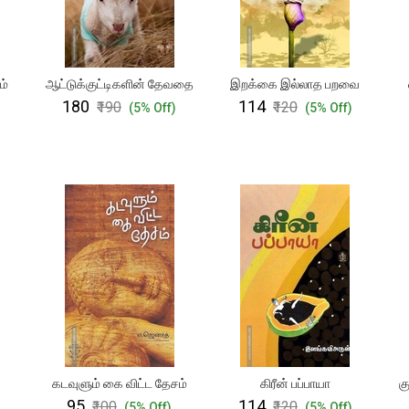
ம்
ஆட்டுக்குட்டிகளின் தேவதை
இறக்கை இல்லாத பறவை
₹180
₹114
₹190
₹120
(5% Off)
(5% Off)
கடவுளும் கை விட்ட தேசம்
கிரீன் பப்பாயா
க
₹95
₹114
₹100
₹120
)
(5% Off)
(5% Off)