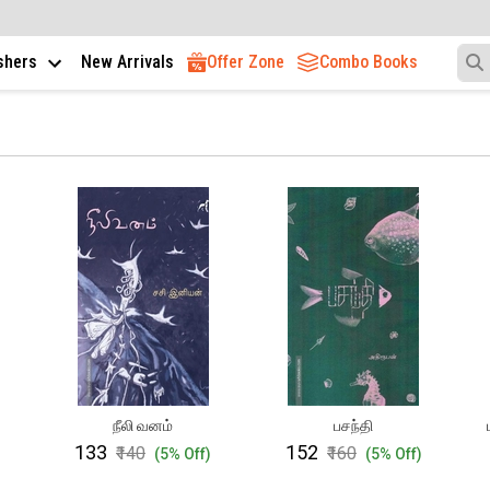
ishers
New Arrivals
Offer Zone
Combo Books
நீலி வனம்
பசந்தி
₹133
₹152
₹140
₹160
)
(5% Off)
(5% Off)