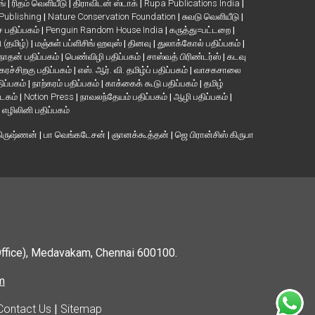
ங்
|
ரிதம் வெளியீடு
|
திராவிடன் ஸ்டாக்
|
Rupa Publications India
|
 Publishing
|
Nature Conservation Foundation
|
சுவடு வெளியீடு
|
பதிப்பகம்
|
Penguin Random House India
|
கருத்து=பட்டறை
|
ி (தமிழ்)
|
மஞ்சுள் பப்ளிசிங் ஹவுஸ்
|
தினவு
|
துலாக்கோல் பதிப்பகம்
|
நாதன் பதிப்பகம்
|
பெண்விழி பதிப்பகம்
|
சாஸ்வத் பிரிண்டர்ஸ்
|
கடவு
கரச்சிறகு பதிப்பகம்
|
எஸ். ஆர். வி. தமிழ்ப் பதிப்பகம்
|
வாசகசாலை
திப்பகம்
|
நாற்கரம் பதிப்பகம்
|
காக்கைக் கூடு பதிப்பகம்
|
தமிழ்
்டகம்
|
Notion Press
|
நாவலந்தேயம் பதிப்பகம்
|
ஆழி பதிப்பகம்
|
|
எழிலினி பதிப்பகம்
கிருஷ்ணன்
|
பா வெங்கடேசன்
|
ஞானக்கூத்தன்
|
ஜெ பிரான்சிஸ் கிருபா
Office), Medavakam, Chennai 600100.
m
Contact Us
|
Sitemap