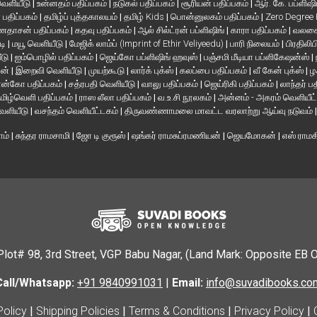
 வெளியீடு
|
உன்னதம் பதிப்பகம்
|
நடுகல் பதிப்பகம்
|
சூரியன் பதிப்பகம்
|
ஆர். கே. பப்ளிஷி
் பதிப்பகம்
|
தமிழ்ப் புத்தகாலயம்
|
தமிழ் Kids
|
பொன்னுலகம் பதிப்பகம்
|
Zero Degree
தாசன் பதிப்பகம்
|
கதவு பதிப்பகம்
|
ஆல் சில்ட்ரன் பப்ளிஷிங்
|
காரா பதிப்பகம்
|
வலசை 
டி
|
மயூ வெளியீடு
|
மேஜிக் லாம்ப் (Imprint of Ethir Veliyeedu)
|
பாரி நிலையம்
|
பிரதிலிப
ீடு
|
ஐம்பொழில் பதிப்பகம்
|
ஜெய்கோ பப்ளிஷிங் ஹவுஸ்
|
பஞ்சமி மீடியா பப்ளிகேஷன்ஸ்
|
ான்
|
இறைவி வெளியீடு
|
முயற்கூடு
|
லார்க் புக்ஸ்
|
கலப்பை பதிப்பகம்
|
வீ கேன் புக்ஸ்
|
ழ
ன்கோ பதிப்பகம்
|
சத்ரபதி வெளியீடு
|
வாலு பதிப்பகம்
|
ஜெய்ரிகி பதிப்பகம்
|
லாந்தர் ப
மிழ்வெளி பதிப்பகம்
|
ராஸ லீலா பதிப்பகம்
|
வ.உ.சி நூலகம்
|
அன்னம் - அகரம் வெளியீட
வெளியீடு
|
வசந்தம் வெளியீட்டகம்
|
திருவண்ணாமலை மாவட்ட வரலாற்று ஆய்வு நடுவம்
ாம்
|
சுந்தர ராமசாமி
|
ஜோ டி குரூஸ்
|
ஷங்கர் ராமசுப்ரமணியன்
|
ஜெயமோகன்
|
எஸ் ராம
Plot# 98, 3rd Street, VGP Babu Nagar, (Land Mark: Opposite EB 
Call/Whatsapp:
+91 9840991031
|
Email:
info@suvadibooks.co
Policy
|
Shipping Policies
|
Terms & Conditions
|
Privacy Policy
|