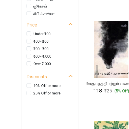
ஶ்ரீநேசன்
லிபி ஆரண்யா
எம். ரிஷான் ஷெரீப்
Price
ந. சிவநேசன்
Under ₹100
கண்டராதித்தன்
₹100 - ₹200
ரெயினர் மரியா ரில்கே
₹200 - ₹500
இளங்கவி அருள்
₹500 - ₹1,000
ரமேஷ் மாணிக்கம்
Over ₹1,000
எ.ஜெனாத்
தமீம்.அசாரூதீன்
Discounts
கயூரி புவிராசா
மிளகு பருத்தி மற்றும் யா
10% Off or more
தீபிகா நடராஜன்
₹118
₹125
(5% Off
25% Off or more
இரா.இராஜாராம்
செல்வ சங்கரன்
சூ.சிவராமன்
மதிக்குமார் தாயுமானவன்
சசி இனியன்