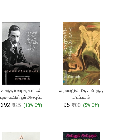
வசந்தம் வராத காட்டில்
வரலாற்றின் மீது கவிழ்ந்து
பறவையின் ஓர் அழைப்பு
கிடப்பவன்
₹292
₹95
₹325
₹100
(10% Off)
(5% Off)