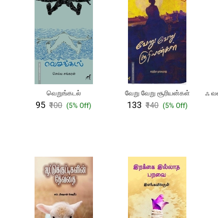
வெறுங்கடல்
வேறு வேறு சூரியன்கள்
ஃ வ
₹95
₹133
₹100
₹140
)
(5% Off)
(5% Off)