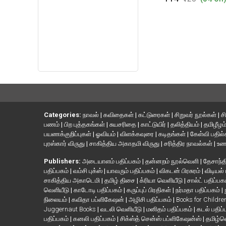
Categories:
நாவல்
|
கவிதைகள்
|
கட்டுரைகள்
|
சிறுவர் நூல்கள்
|
ச
பணம்
|
பிற புத்தகங்கள்
|
சுயசரிதை
|
காட்டுயிர்
|
தலித்தியம்
|
தமிழீழம
பயணக்குறிப்புகள்
|
ஓவியம்
|
விளக்கவுரை
|
கடிதங்கள்
|
கேள்வி பதில
புரஸ்கார் விருது
|
சாகித்திய அகாதமி விருது
|
சரித்திர நாவல்கள்
|
உண
Publishers:
அடையாளம் பதிப்பகம்
|
தன்னறம் நூல்வெளி
|
தேசாந்தி
பதிப்பகம்
|
வம்சி புக்ஸ்
|
யாவரும் பதிப்பகம்
|
விகடன் பிரசுரம்
|
விடியல்
சாகித்திய அகாடெமி
|
தமிழ் திசை
|
க்ரியா வெளியீடு
|
சால்ட் பதிப்பக
வெளியீடு
|
காடோடி பதிப்பகம்
|
கருப்புப் பிரதிகள்
|
நர்மதா பதிப்பகம்
|
நிலையம்
|
கவிதா பப்ளிகேஷன்
|
அழிசி பதிப்பகம்
|
Books for Childr
Juggernaut Books
|
வடலி வெளியீடு
|
மனிதம் பதிப்பகம்
|
கடல் பதிப்
பதிப்பகம்
|
கனலி பதிப்பகம்
|
சிக்ஸ்த் சென்ஸ் பப்ளிகேஷன்ஸ்
|
தமிழ்