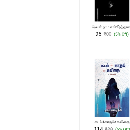
அவள் நாம சங்கீர்த்தன
₹95
₹100
(5% Off)
கடல்+காதல்=கவிதை
₹114
₹120
(5% Off