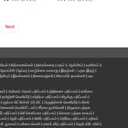
Next
வியல்
|
நேர்காணல்கள்
|
திரைக்கதை
|
மதம் & ஆன்மீகம்
|
வணிகம் &
ஆராய்ச்சி (ஆய்வு)
|
வாழ்க்கை வரலாறு
|
இதழ்கள் / பருவ இதழ்
|
்சியம்
|
இலக்கணம்
|
நினைவஞ்சலி
|
கிராஃபிக் நாவல்கள்
|
யுவ
சுரம்
|
அன்னம் அகரம் பதிப்பகம்
|
நற்றிணை பதிப்பகம்
|
உயிர்மை
்
|
தமிழினி வெளியீடு
|
சந்தியா பதிப்பகம்
|
கிழக்கு பதிப்பகம்
|
்
|
சூர்யா லிட்ரேச்சர் (பி) லிட்
|
அருஞ்சொல் வெளியீடு
|
பரிசல்
அலைகள் வெளியீட்டகம்
|
சீர்மை நூல்வெளி
|
திருவரசு புத்தக
ீர் பதிப்பகம்
|
ஸ்ரீ செண்பகா பதிப்பகம்
|
கௌரா புத்தக மையம்
|
்பகம்
|
ஆதி பதிப்பகம்
|
மிளிர் பதிப்பகம்
|
அதிர்வு பதிப்பகம்
|
பதிகம்
. சி. நூலகம்
|
பன்மை வெளி
|
மணல் வீடு பதிப்பகம்
|
ஹெர் ஸ்டோரிஸ்
|