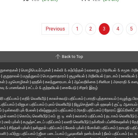
Previous
1
2
3
4
5
Back to Top
ிறுகதைகள்
|
மொழிபெயர்ப்புகள்
|
கல்வி & கற்பித்தல்
|
வரலாறு
|
அரசியல் & சமூக அறி
்
|
குறுநாவல்
|
மருத்துவம்
|
பொருளாதாரம்
|
சூழலியல்
|
அறிவியல்
|
நாடகம்
|
உளவியல்
|
்கள்
|
பழமொழிகள்
|
ஹதீஸ்
|
கலந்துரையாடல்
|
ஆய்வறிக்கை
|
சினிமா
|
அகராதி & களஞ
வு & பானங்கள்
|
சட்டம் & குற்றவியல்
|
கையேடு
|
சிறார் இதழ்
ரி பதிப்பகம்
|
எதிர் வெளியீடு
|
காலச்சுவடு பதிப்பகம்
|
பாரதி புத்தகாலயம்
|
எழுத்து பிர
 பதிப்பகம்
|
விஜயா பதிப்பகம்
|
புலம் வெளியீடு
|
நியூசெஞ்சுரி புக் ஹவுஸ்
|
குட்டி ஆகாயம
ம்
|
டிஸ்கவரி புக் பேலஸ்
|
விஷ்ணுபுரம் பதிப்பகம்
|
அகநி பதிப்பகம்
|
நோராப் இம்ப்ரிண்ட்ஸ
நூல் வனம்
|
கொம்பு வெளியீடு
|
எம். ஐ. டி. எஸ்
|
சுவாசம் பதிப்பகம்
|
தடாகம் வெளியீடு
|
en
|
மலர் புக்ஸ்
|
கருஞ்சட்டைப் பதிப்பகம்
|
வளரி வெளியீடு
|
நக்கீரன் பப்ளிகேஷன்ஸ்
|
தேந
பகம்
|
சிந்தன் புக்ஸ்
|
நன்னூல் பதிப்பகம்
|
வேரல் புக்ஸ்
|
மோக்லி பதிப்பகம்
|
தாயதி பதிப
வெளி
|
பயிற்று பதிப்பகம்
|
ஜீவா படைப்பகம்
|
பூவுலகின் நண்பர்கள்
|
நீலம் பதிப்பகம்
|
வ. உ