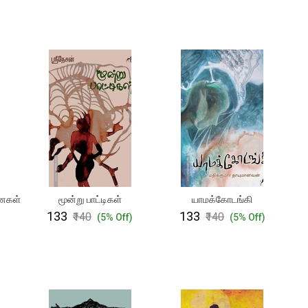
னைகள்
மூன்று பாட்டிகள்
யாமக்கோடங்கி
₹133
₹133
₹140
₹140
)
(5% Off)
(5% Off)