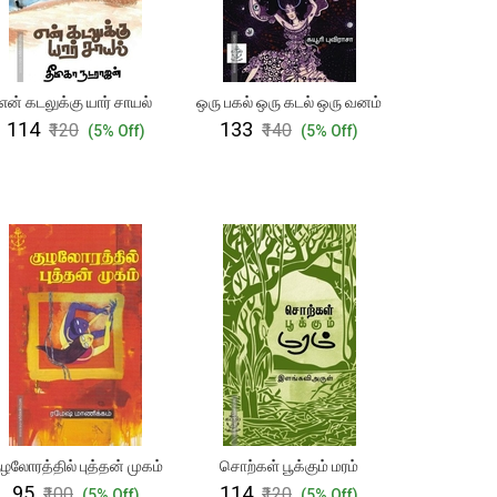
என் கடலுக்கு யார் சாயல்
ஒரு பகல் ஒரு கடல் ஒரு வனம்
₹114
₹133
₹120
₹140
(5% Off)
(5% Off)
ுழலோரத்தில் புத்தன் முகம்
சொற்கள் பூக்கும் மரம்
₹95
₹114
₹100
₹120
(5% Off)
(5% Off)