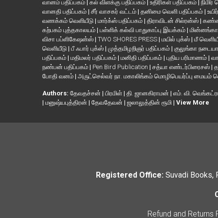
வானம் பதிப்பகம்
|
கல் விளக்கு பதிப்பகம்
|
உதிரிகள் பதிப்பகம்
|
நிமிர்
வானதி பதிப்பகம்
|
சீர் வாசகர் வட்டம்
|
தனிமை வெளி பதிப்பகம்
|
உயிர
வணக்கம் வெளியீடு
|
மார்க்ஸ் பதிப்பகம்
|
திராவிடன் சில்ரன்ஸ்
|
கண்ண
கற்பகம் புத்தகாலயம்
|
பள்ளிக் கல்வி பாதுகாப்பு இயக்கம்
|
மின்னங்கா
விசா பப்ளிகேஷன்ஸ்
|
TWO SHORES PRESS
|
மயில் புக்ஸ்
|
மீ வெளிய
வெளியீடு
|
பீ ஃபார் புக்ஸ்
|
முத்தமிழறிஞர் பதிப்பகம்
|
குலுங்கா நடைய
பதிப்பகம்
|
மதிமலர் பதிப்பகம்
|
மனிதி பதிப்பகம்
|
புதிய பரிமாணம்
|
வா
நண்பன் பதிப்பகம்
|
Pen Bird Publication
|
சத்யா எண்டர்பிரைசஸ்
|
த
போதி வனம்
|
அருட்செல்வர் நா. மகாலிங்கம் மொழிபெயர்ப்பு மையம் 
Authors:
தேவதச்சன்
|
பிரமிள்
|
தி. ஜானகிராமன்
|
எம். வி. வெங்கட்ர
|
மனுஷ்யபுத்திரன்
|
தேவதேவன்
|
ஜலாலுத்தின் ரூமி
|
View More
Registered Office:
Suvadi Books, 
Refund and Returns 