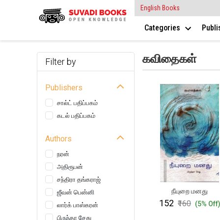
English Books
Categories
Publ
கவிதைகள்
Filter by
Publishers
சால்ட் பதிப்பகம்
கடல் பதிப்பகம்
Authors
நரன்
அதிரூபன்
சந்திரா தங்கராஜ்
நீயுறை மனது
ஜீவன் பென்னி
₹152
₹160
(5% Off
லார்க் பாஸ்கரன்
பிருந்தா சேது