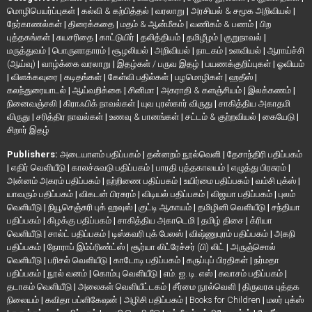
மொழிபெயர்ப்புகள்
|
கல்வி & கற்பித்தல்
|
வரலாறு
|
அரசியல் & சமூக அறிவியல்
|
நேர்காணல்கள்
|
திரைக்கதை
|
மதம் & ஆன்மீகம்
|
வணிகம் & பணம்
|
பிற
புத்தகங்கள்
|
சுயசரிதை
|
காட்டுயிர்
|
தலித்தியம்
|
தமிழீழம்
|
குறுநாவல்
|
மருத்துவம்
|
பொருளாதாரம்
|
சூழலியல்
|
அறிவியல்
|
நாடகம்
|
உளவியல்
|
ஆராய்ச்சி
(ஆய்வு)
|
வாழ்க்கை வரலாறு
|
இதழ்கள் / பருவ இதழ்
|
பயணக்குறிப்புகள்
|
ஓவியம்
|
விளக்கவுரை
|
கடிதங்கள்
|
கேள்வி பதில்கள்
|
பழமொழிகள்
|
ஹதீஸ்
|
கலந்துரையாடல்
|
ஆய்வறிக்கை
|
சினிமா
|
அகராதி & களஞ்சியம்
|
இலக்கணம்
|
நினைவஞ்சலி
|
கிராஃபிக் நாவல்கள்
|
யுவ புரஸ்கார் விருது
|
சாகித்திய அகாதமி
விருது
|
சரித்திர நாவல்கள்
|
உணவு & பானங்கள்
|
சட்டம் & குற்றவியல்
|
கையேடு
|
சிறார் இதழ்
Publishers:
அடையாளம் பதிப்பகம்
|
தன்னறம் நூல்வெளி
|
தேசாந்திரி பதிப்பகம்
|
எதிர் வெளியீடு
|
காலச்சுவடு பதிப்பகம்
|
பாரதி புத்தகாலயம்
|
எழுத்து பிரசுரம்
|
அன்னம் அகரம் பதிப்பகம்
|
நற்றிணை பதிப்பகம்
|
உயிர்மை பதிப்பகம்
|
வம்சி புக்ஸ்
|
யாவரும் பதிப்பகம்
|
விகடன் பிரசுரம்
|
விடியல் பதிப்பகம்
|
விஜயா பதிப்பகம்
|
புலம்
வெளியீடு
|
நியூசெஞ்சுரி புக் ஹவுஸ்
|
குட்டி ஆகாயம்
|
தமிழினி வெளியீடு
|
சந்தியா
பதிப்பகம்
|
கிழக்கு பதிப்பகம்
|
சாகித்திய அகாடெமி
|
தமிழ் திசை
|
க்ரியா
வெளியீடு
|
சால்ட் பதிப்பகம்
|
டிஸ்கவரி புக் பேலஸ்
|
விஷ்ணுபுரம் பதிப்பகம்
|
அகநி
பதிப்பகம்
|
நோராப் இம்ப்ரிண்ட்ஸ்
|
சூர்யா லிட்ரேச்சர் (பி) லிட்
|
அருஞ்சொல்
வெளியீடு
|
பரிசல் வெளியீடு
|
காடோடி பதிப்பகம்
|
கருப்புப் பிரதிகள்
|
நர்மதா
பதிப்பகம்
|
நூல் வனம்
|
கொம்பு வெளியீடு
|
எம். ஐ. டி. எஸ்
|
சுவாசம் பதிப்பகம்
|
தடாகம் வெளியீடு
|
அலைகள் வெளியீட்டகம்
|
சீர்மை நூல்வெளி
|
திருவரசு புத்தக
நிலையம்
|
கவிதா பப்ளிகேஷன்
|
அழிசி பதிப்பகம்
|
Books for Children
|
மலர் புக்ஸ்