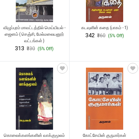
விழுப்புரம் மாவட்டத்தில் மெய்யியல் -
கடவுளின் கதை (பாகம் - 1)
ஜைனம் ( செஞ்சி, மேல்மலையனூர்
₹342
₹360
(5% Off)
வட்டங்கள் )
₹313
₹330
(5% Off)
கொலைக்களங்களின் வாக்குமூலம்
கோட்சேயின் குருமார்கள்