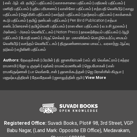
|
எஸ். ஆர். வி. தமிழ்ப் பதிப்பகம்
|
வாசகசாலை பதிப்பகம்
|
மதிமலர் பதிப்பகம்
|
மனிதி பதிப்பகம்
|
புதிய பரிமாணம்
|
வான்கோ பதிப்பகம்
|
சத்ரபதி வெளியீடு
|
வாலு
பதிப்பகம்
|
ஜெய்ரிகி பதிப்பகம்
|
லாந்தர் பதிப்பகம்
|
நாற்கரம் பதிப்பகம்
|
காக்கைக்
கூடு பதிப்பகம்
|
தமிழ் நண்பன் பதிப்பகம்
|
Pen Bird Publication
|
சத்யா
எண்டர்பிரைசஸ்
|
தமிழ்வெளி பதிப்பகம்
|
ராஸ லீலா பதிப்பகம்
|
வ.உ.சி நூலகம்
|
அன்னம் - அகரம் வெளியீட்டகம்
|
Notion Press
|
நாவலந்தேயம் பதிப்பகம்
|
ஆழி
பதிப்பகம்
|
போதி வனம்
|
அருட்செல்வர் நா. மகாலிங்கம் மொழிபெயர்ப்பு மையம்
வெளியீடு
|
வசந்தம் வெளியீட்டகம்
|
திருவண்ணாமலை மாவட்ட வரலாற்று ஆய்வு
நடுவம்
|
எழிலினி பதிப்பகம்
Authors:
தேவதச்சன்
|
பிரமிள்
|
தி. ஜானகிராமன்
|
எம். வி. வெங்கட்ராம்
|
சுந்தர
ராமசாமி
|
ஜோ டி குரூஸ்
|
ஷங்கர் ராமசுப்ரமணியன்
|
ஜெயமோகன்
|
எஸ்
ராமகிருஷ்ணன்
|
பா வெங்கடேசன்
|
ஞானக்கூத்தன்
|
ஜெ பிரான்சிஸ் கிருபா
|
மனுஷ்யபுத்திரன்
|
தேவதேவன்
|
ஜலாலுத்தின் ரூமி
|
View More
Registered Office:
Suvadi Books, Plot# 98, 3rd Street, VGP
Babu Nagar, (Land Mark: Opposite EB Office), Medavakam,