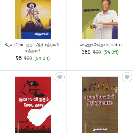
தேவ-அசுர யுத்தம் ஆரிய-திராவிட
மண்ணுக்கேற்ற மார்க்சியம்
யுத்தமா?
₹380
₹400
(5% Off)
₹95
₹100
(5% Off)