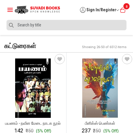
0
Sign In/Register
கட்டுரைகள்
Showing 26-50 of 6512 items
பயணம் - நவீன மேடை நாடக நூல்
பீனிக்ஸ் பெண்கள்
₹142
₹237
₹150
₹250
(5% Off)
(5% Off)