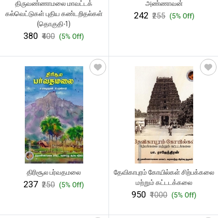
திருவண்ணாமலை மாவட்டக்
அண்ணாவன்
கல்வெட்டுகள் புதிய கண்டறிதல்கள்
₹242
₹255
(5% Off)
(தொகுதி-1)
₹380
₹400
(5% Off)
திரிசூல பர்வதமலை
தேவிகாபுரம் கோயில்கள் சிற்பக்கலை
மற்றும் கட்டடக்கலை
₹237
₹250
(5% Off)
₹950
₹1000
(5% Off)