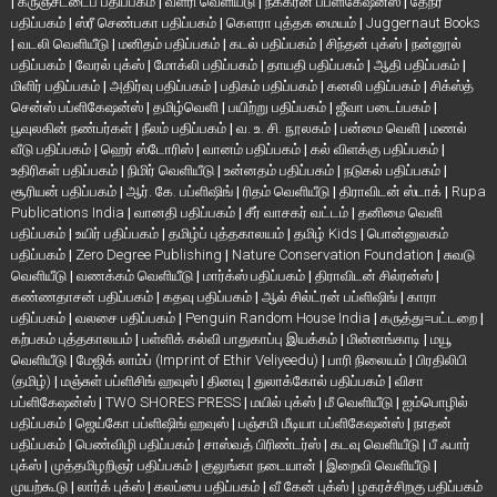
|
கருஞ்சட்டைப் பதிப்பகம்
|
வளரி வெளியீடு
|
நக்கீரன் பப்ளிகேஷன்ஸ்
|
தேநீர்
பதிப்பகம்
|
ஸ்ரீ செண்பகா பதிப்பகம்
|
கௌரா புத்தக மையம்
|
Juggernaut Books
|
வடலி வெளியீடு
|
மனிதம் பதிப்பகம்
|
கடல் பதிப்பகம்
|
சிந்தன் புக்ஸ்
|
நன்னூல்
பதிப்பகம்
|
வேரல் புக்ஸ்
|
மோக்லி பதிப்பகம்
|
தாயதி பதிப்பகம்
|
ஆதி பதிப்பகம்
|
மிளிர் பதிப்பகம்
|
அதிர்வு பதிப்பகம்
|
பதிகம் பதிப்பகம்
|
கனலி பதிப்பகம்
|
சிக்ஸ்த்
சென்ஸ் பப்ளிகேஷன்ஸ்
|
தமிழ்வெளி
|
பயிற்று பதிப்பகம்
|
ஜீவா படைப்பகம்
|
பூவுலகின் நண்பர்கள்
|
நீலம் பதிப்பகம்
|
வ. உ. சி. நூலகம்
|
பன்மை வெளி
|
மணல்
வீடு பதிப்பகம்
|
ஹெர் ஸ்டோரிஸ்
|
வானம் பதிப்பகம்
|
கல் விளக்கு பதிப்பகம்
|
உதிரிகள் பதிப்பகம்
|
நிமிர் வெளியீடு
|
உன்னதம் பதிப்பகம்
|
நடுகல் பதிப்பகம்
|
சூரியன் பதிப்பகம்
|
ஆர். கே. பப்ளிஷிங்
|
ரிதம் வெளியீடு
|
திராவிடன் ஸ்டாக்
|
Rupa
Publications India
|
வானதி பதிப்பகம்
|
சீர் வாசகர் வட்டம்
|
தனிமை வெளி
பதிப்பகம்
|
உயிர் பதிப்பகம்
|
தமிழ்ப் புத்தகாலயம்
|
தமிழ் Kids
|
பொன்னுலகம்
பதிப்பகம்
|
Zero Degree Publishing
|
Nature Conservation Foundation
|
சுவடு
வெளியீடு
|
வணக்கம் வெளியீடு
|
மார்க்ஸ் பதிப்பகம்
|
திராவிடன் சில்ரன்ஸ்
|
கண்ணதாசன் பதிப்பகம்
|
கதவு பதிப்பகம்
|
ஆல் சில்ட்ரன் பப்ளிஷிங்
|
காரா
பதிப்பகம்
|
வலசை பதிப்பகம்
|
Penguin Random House India
|
கருத்து=பட்டறை
|
கற்பகம் புத்தகாலயம்
|
பள்ளிக் கல்வி பாதுகாப்பு இயக்கம்
|
மின்னங்காடி
|
மயூ
வெளியீடு
|
மேஜிக் லாம்ப் (Imprint of Ethir Veliyeedu)
|
பாரி நிலையம்
|
பிரதிலிபி
(தமிழ்)
|
மஞ்சுள் பப்ளிசிங் ஹவுஸ்
|
தினவு
|
துலாக்கோல் பதிப்பகம்
|
விசா
பப்ளிகேஷன்ஸ்
|
TWO SHORES PRESS
|
மயில் புக்ஸ்
|
மீ வெளியீடு
|
ஐம்பொழில்
பதிப்பகம்
|
ஜெய்கோ பப்ளிஷிங் ஹவுஸ்
|
பஞ்சமி மீடியா பப்ளிகேஷன்ஸ்
|
நாதன்
பதிப்பகம்
|
பெண்விழி பதிப்பகம்
|
சாஸ்வத் பிரிண்டர்ஸ்
|
கடவு வெளியீடு
|
பீ ஃபார்
புக்ஸ்
|
முத்தமிழறிஞர் பதிப்பகம்
|
குலுங்கா நடையான்
|
இறைவி வெளியீடு
|
முயற்கூடு
|
லார்க் புக்ஸ்
|
கலப்பை பதிப்பகம்
|
வீ கேன் புக்ஸ்
|
ழகரச்சிறகு பதிப்பகம்