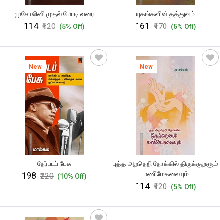
முசோலினி முதல் மோடி வரை
யுகங்களின் தத்துவம்
₹114
₹161
₹120
₹170
(5% Off)
(5% Off)
New
New
நேர்படப் பேசு
புத்த அறநெறி நோக்கில் திருக்குறளும்
மணிமேகலையும்
₹198
₹220
(10% Off)
₹114
₹120
(5% Off)