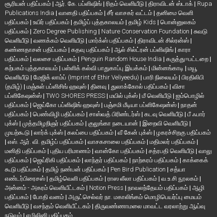
சூரியன் பதிப்பகம்
|
ஆர். கே. பப்ளிஷிங்
|
ரிதம் வெளியீடு
|
திராவிடன் ஸ்டாக்
|
Rupa
Publications India
|
வானதி பதிப்பகம்
|
சீர் வாசகர் வட்டம்
|
தனிமை வெளி
பதிப்பகம்
|
உயிர் பதிப்பகம்
|
தமிழ்ப் புத்தகாலயம்
|
தமிழ் Kids
|
பொன்னுலகம்
பதிப்பகம்
|
Zero Degree Publishing
|
Nature Conservation Foundation
|
சுவடு
வெளியீடு
|
வணக்கம் வெளியீடு
|
மார்க்ஸ் பதிப்பகம்
|
திராவிடன் சில்ரன்ஸ்
|
கண்ணதாசன் பதிப்பகம்
|
கதவு பதிப்பகம்
|
ஆல் சில்ட்ரன் பப்ளிஷிங்
|
காரா
பதிப்பகம்
|
வலசை பதிப்பகம்
|
Penguin Random House India
|
கருத்து=பட்டறை
|
கற்பகம் புத்தகாலயம்
|
பள்ளிக் கல்வி பாதுகாப்பு இயக்கம்
|
மின்னங்காடி
|
மயூ
வெளியீடு
|
மேஜிக் லாம்ப் (Imprint of Ethir Veliyeedu)
|
பாரி நிலையம்
|
பிரதிலிபி
(தமிழ்)
|
மஞ்சுள் பப்ளிசிங் ஹவுஸ்
|
தினவு
|
துலாக்கோல் பதிப்பகம்
|
விசா
பப்ளிகேஷன்ஸ்
|
TWO SHORES PRESS
|
மயில் புக்ஸ்
|
மீ வெளியீடு
|
ஐம்பொழில்
பதிப்பகம்
|
ஜெய்கோ பப்ளிஷிங் ஹவுஸ்
|
பஞ்சமி மீடியா பப்ளிகேஷன்ஸ்
|
நாதன்
பதிப்பகம்
|
பெண்விழி பதிப்பகம்
|
சாஸ்வத் பிரிண்டர்ஸ்
|
கடவு வெளியீடு
|
பீ ஃபார்
புக்ஸ்
|
முத்தமிழறிஞர் பதிப்பகம்
|
குலுங்கா நடையான்
|
இறைவி வெளியீடு
|
முயற்கூடு
|
லார்க் புக்ஸ்
|
கலப்பை பதிப்பகம்
|
வீ கேன் புக்ஸ்
|
ழகரச்சிறகு பதிப்பகம்
|
எஸ். ஆர். வி. தமிழ்ப் பதிப்பகம்
|
வாசகசாலை பதிப்பகம்
|
மதிமலர் பதிப்பகம்
|
மனிதி பதிப்பகம்
|
புதிய பரிமாணம்
|
வான்கோ பதிப்பகம்
|
சத்ரபதி வெளியீடு
|
வாலு
பதிப்பகம்
|
ஜெய்ரிகி பதிப்பகம்
|
லாந்தர் பதிப்பகம்
|
நாற்கரம் பதிப்பகம்
|
காக்கைக்
கூடு பதிப்பகம்
|
தமிழ் நண்பன் பதிப்பகம்
|
Pen Bird Publication
|
சத்யா
எண்டர்பிரைசஸ்
|
தமிழ்வெளி பதிப்பகம்
|
ராஸ லீலா பதிப்பகம்
|
வ.உ.சி நூலகம்
|
அன்னம் - அகரம் வெளியீட்டகம்
|
Notion Press
|
நாவலந்தேயம் பதிப்பகம்
|
ஆழி
பதிப்பகம்
|
போதி வனம்
|
அருட்செல்வர் நா. மகாலிங்கம் மொழிபெயர்ப்பு மையம்
வெளியீடு
|
வசந்தம் வெளியீட்டகம்
|
திருவண்ணாமலை மாவட்ட வரலாற்று ஆய்வு
நடுவம்
|
எழிலினி பதிப்பகம்