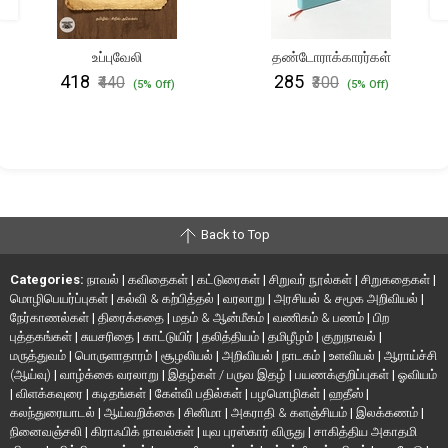
உப்புவேலி
தண்டோராக்காரர்கள்
₹418
₹285
₹440
₹300
(5% Off)
(5% Off)
Back to Top
Categories:
நாவல்
|
கவிதைகள்
|
கட்டுரைகள்
|
சிறுவர் நூல்கள்
|
சிறுகதைகள்
|
மொழிபெயர்ப்புகள்
|
கல்வி & கற்பித்தல்
|
வரலாறு
|
அரசியல் & சமூக அறிவியல்
|
நேர்காணல்கள்
|
திரைக்கதை
|
மதம் & ஆன்மீகம்
|
வணிகம் & பணம்
|
பிற
புத்தகங்கள்
|
சுயசரிதை
|
காட்டுயிர்
|
தலித்தியம்
|
தமிழீழம்
|
குறுநாவல்
|
மருத்துவம்
|
பொருளாதாரம்
|
சூழலியல்
|
அறிவியல்
|
நாடகம்
|
உளவியல்
|
ஆராய்ச்சி
(ஆய்வு)
|
வாழ்க்கை வரலாறு
|
இதழ்கள் / பருவ இதழ்
|
பயணக்குறிப்புகள்
|
ஓவியம்
|
விளக்கவுரை
|
கடிதங்கள்
|
கேள்வி பதில்கள்
|
பழமொழிகள்
|
ஹதீஸ்
|
கலந்துரையாடல்
|
ஆய்வறிக்கை
|
சினிமா
|
அகராதி & களஞ்சியம்
|
இலக்கணம்
|
நினைவஞ்சலி
|
கிராஃபிக் நாவல்கள்
|
யுவ புரஸ்கார் விருது
|
சாகித்திய அகாதமி