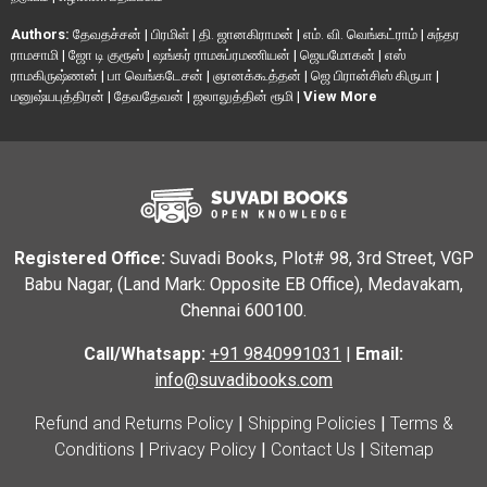
Authors:
தேவதச்சன்
|
பிரமிள்
|
தி. ஜானகிராமன்
|
எம். வி. வெங்கட்ராம்
|
சுந்தர
ராமசாமி
|
ஜோ டி குரூஸ்
|
ஷங்கர் ராமசுப்ரமணியன்
|
ஜெயமோகன்
|
எஸ்
ராமகிருஷ்ணன்
|
பா வெங்கடேசன்
|
ஞானக்கூத்தன்
|
ஜெ பிரான்சிஸ் கிருபா
|
மனுஷ்யபுத்திரன்
|
தேவதேவன்
|
ஜலாலுத்தின் ரூமி
|
View More
Registered Office:
Suvadi Books, Plot# 98, 3rd Street, VGP
Babu Nagar, (Land Mark: Opposite EB Office), Medavakam,
Chennai 600100.
Call/Whatsapp:
+91 9840991031
|
Email:
info@suvadibooks.com
Refund and Returns Policy
|
Shipping Policies
|
Terms &
Conditions
|
Privacy Policy
|
Contact Us
|
Sitemap