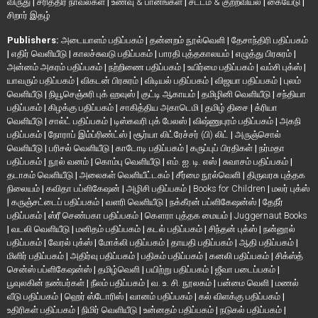
விருது
|
சரித்திர நாவல்கள்
|
உணவு & பானங்கள்
|
சட்டம் & குற்றவியல்
|
கையேடு
|
சிறார் இதழ்
Publishers:
அடையாளம் பதிப்பகம்
|
தன்னறம் நூல்வெளி
|
தேசாந்திரி பதிப்பகம்
|
எதிர் வெளியீடு
|
காலச்சுவடு பதிப்பகம்
|
பாரதி புத்தகாலயம்
|
எழுத்து பிரசுரம்
|
அன்னம் அகரம் பதிப்பகம்
|
நற்றிணை பதிப்பகம்
|
உயிர்மை பதிப்பகம்
|
வம்சி புக்ஸ்
|
யாவரும் பதிப்பகம்
|
விகடன் பிரசுரம்
|
விடியல் பதிப்பகம்
|
விஜயா பதிப்பகம்
|
புலம்
வெளியீடு
|
நியூசெஞ்சுரி புக் ஹவுஸ்
|
குட்டி ஆகாயம்
|
தமிழினி வெளியீடு
|
சந்தியா
பதிப்பகம்
|
கிழக்கு பதிப்பகம்
|
சாகித்திய அகாடெமி
|
தமிழ் திசை
|
க்ரியா
வெளியீடு
|
சால்ட் பதிப்பகம்
|
டிஸ்கவரி புக் பேலஸ்
|
விஷ்ணுபுரம் பதிப்பகம்
|
அகநி
பதிப்பகம்
|
நோராப் இம்ப்ரிண்ட்ஸ்
|
சூர்யா லிட்ரேச்சர் (பி) லிட்
|
அருஞ்சொல்
வெளியீடு
|
பரிசல் வெளியீடு
|
காடோடி பதிப்பகம்
|
கருப்புப் பிரதிகள்
|
நர்மதா
பதிப்பகம்
|
நூல் வனம்
|
கொம்பு வெளியீடு
|
எம். ஐ. டி. எஸ்
|
சுவாசம் பதிப்பகம்
|
தடாகம் வெளியீடு
|
அலைகள் வெளியீட்டகம்
|
சீர்மை நூல்வெளி
|
திருவரசு புத்தக
நிலையம்
|
கவிதா பப்ளிகேஷன்
|
அழிசி பதிப்பகம்
|
Books for Children
|
மலர் புக்ஸ்
|
கருஞ்சட்டைப் பதிப்பகம்
|
வளரி வெளியீடு
|
நக்கீரன் பப்ளிகேஷன்ஸ்
|
தேநீர்
பதிப்பகம்
|
ஸ்ரீ செண்பகா பதிப்பகம்
|
கௌரா புத்தக மையம்
|
Juggernaut Books
|
வடலி வெளியீடு
|
மனிதம் பதிப்பகம்
|
கடல் பதிப்பகம்
|
சிந்தன் புக்ஸ்
|
நன்னூல்
பதிப்பகம்
|
வேரல் புக்ஸ்
|
மோக்லி பதிப்பகம்
|
தாயதி பதிப்பகம்
|
ஆதி பதிப்பகம்
|
மிளிர் பதிப்பகம்
|
அதிர்வு பதிப்பகம்
|
பதிகம் பதிப்பகம்
|
கனலி பதிப்பகம்
|
சிக்ஸ்த்
சென்ஸ் பப்ளிகேஷன்ஸ்
|
தமிழ்வெளி
|
பயிற்று பதிப்பகம்
|
ஜீவா படைப்பகம்
|
பூவுலகின் நண்பர்கள்
|
நீலம் பதிப்பகம்
|
வ. உ. சி. நூலகம்
|
பன்மை வெளி
|
மணல்
வீடு பதிப்பகம்
|
ஹெர் ஸ்டோரிஸ்
|
வானம் பதிப்பகம்
|
கல் விளக்கு பதிப்பகம்
|
உதிரிகள் பதிப்பகம்
|
நிமிர் வெளியீடு
|
உன்னதம் பதிப்பகம்
|
நடுகல் பதிப்பகம்
|