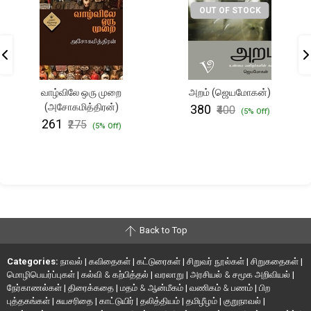
OUT OF STOCK
வாழ்விலே ஒரு முறை
அறம் (ஜெயமோகன்)
(அசோகமித்திரன்)
₹380
₹400
(5% Off)
₹261
₹275
(5% Off)
Back to Top
Categories:
நாவல்
|
கவிதைகள்
|
கட்டுரைகள்
|
சிறுவர் நூல்கள்
|
சிறுகதைகள்
|
மொழிபெயர்ப்புகள்
|
கல்வி & கற்பித்தல்
|
வரலாறு
|
அரசியல் & சமூக அறிவியல்
|
நேர்காணல்கள்
|
திரைக்கதை
|
மதம் & ஆன்மீகம்
|
வணிகம் & பணம்
|
பிற
புத்தகங்கள்
|
சுயசரிதை
|
காட்டுயிர்
|
தலித்தியம்
|
தமிழீழம்
|
குறுநாவல்
|