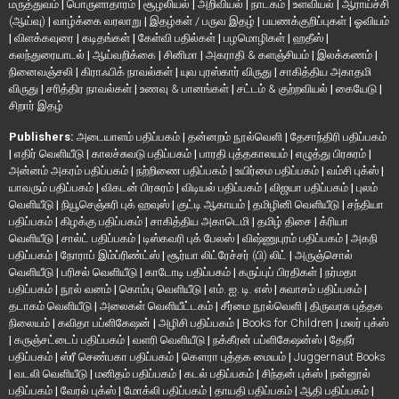
மருத்துவம்
|
பொருளாதாரம்
|
சூழலியல்
|
அறிவியல்
|
நாடகம்
|
உளவியல்
|
ஆராய்ச்சி
(ஆய்வு)
|
வாழ்க்கை வரலாறு
|
இதழ்கள் / பருவ இதழ்
|
பயணக்குறிப்புகள்
|
ஓவியம்
|
விளக்கவுரை
|
கடிதங்கள்
|
கேள்வி பதில்கள்
|
பழமொழிகள்
|
ஹதீஸ்
|
கலந்துரையாடல்
|
ஆய்வறிக்கை
|
சினிமா
|
அகராதி & களஞ்சியம்
|
இலக்கணம்
|
நினைவஞ்சலி
|
கிராஃபிக் நாவல்கள்
|
யுவ புரஸ்கார் விருது
|
சாகித்திய அகாதமி
விருது
|
சரித்திர நாவல்கள்
|
உணவு & பானங்கள்
|
சட்டம் & குற்றவியல்
|
கையேடு
|
சிறார் இதழ்
Publishers:
அடையாளம் பதிப்பகம்
|
தன்னறம் நூல்வெளி
|
தேசாந்திரி பதிப்பகம்
|
எதிர் வெளியீடு
|
காலச்சுவடு பதிப்பகம்
|
பாரதி புத்தகாலயம்
|
எழுத்து பிரசுரம்
|
அன்னம் அகரம் பதிப்பகம்
|
நற்றிணை பதிப்பகம்
|
உயிர்மை பதிப்பகம்
|
வம்சி புக்ஸ்
|
யாவரும் பதிப்பகம்
|
விகடன் பிரசுரம்
|
விடியல் பதிப்பகம்
|
விஜயா பதிப்பகம்
|
புலம்
வெளியீடு
|
நியூசெஞ்சுரி புக் ஹவுஸ்
|
குட்டி ஆகாயம்
|
தமிழினி வெளியீடு
|
சந்தியா
பதிப்பகம்
|
கிழக்கு பதிப்பகம்
|
சாகித்திய அகாடெமி
|
தமிழ் திசை
|
க்ரியா
வெளியீடு
|
சால்ட் பதிப்பகம்
|
டிஸ்கவரி புக் பேலஸ்
|
விஷ்ணுபுரம் பதிப்பகம்
|
அகநி
பதிப்பகம்
|
நோராப் இம்ப்ரிண்ட்ஸ்
|
சூர்யா லிட்ரேச்சர் (பி) லிட்
|
அருஞ்சொல்
வெளியீடு
|
பரிசல் வெளியீடு
|
காடோடி பதிப்பகம்
|
கருப்புப் பிரதிகள்
|
நர்மதா
பதிப்பகம்
|
நூல் வனம்
|
கொம்பு வெளியீடு
|
எம். ஐ. டி. எஸ்
|
சுவாசம் பதிப்பகம்
|
தடாகம் வெளியீடு
|
அலைகள் வெளியீட்டகம்
|
சீர்மை நூல்வெளி
|
திருவரசு புத்தக
நிலையம்
|
கவிதா பப்ளிகேஷன்
|
அழிசி பதிப்பகம்
|
Books for Children
|
மலர் புக்ஸ்
|
கருஞ்சட்டைப் பதிப்பகம்
|
வளரி வெளியீடு
|
நக்கீரன் பப்ளிகேஷன்ஸ்
|
தேநீர்
பதிப்பகம்
|
ஸ்ரீ செண்பகா பதிப்பகம்
|
கௌரா புத்தக மையம்
|
Juggernaut Books
|
வடலி வெளியீடு
|
மனிதம் பதிப்பகம்
|
கடல் பதிப்பகம்
|
சிந்தன் புக்ஸ்
|
நன்னூல்
பதிப்பகம்
|
வேரல் புக்ஸ்
|
மோக்லி பதிப்பகம்
|
தாயதி பதிப்பகம்
|
ஆதி பதிப்பகம்
|