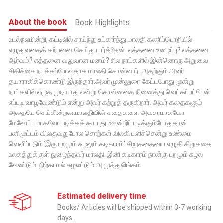
About the book
Book Highlights
உடல்நலமின்றி, கட்டிலில் சாய்ந்து உட்கார்ந்து மாலதி கணிப்பொறியில்
எழுதுவதைக் கற்பனை செய்து பார்த்தேன். எத்தனை உழைப்பு? எத்தனை
ஆர்வம்? எத்தனை வலுவான மனம்? சில நாட்களில் இன்னொரு அறுவை
சிகிச்சை நடக்கப்போவதாக மாலதி சொன்னார். அதற்கும் அவர்
தயாராகிக்கொண்டு இருந்தார்.அவர் முன்னுரை கேட்டபோது மூன்று
நாட்களில் எழுத முடியாது என்று சொன்னதை நினைத்து வெட்கப்பட்டேன்.
எப்படி வாழவேண்டும் என்று அவர் கற்றுத் தருகிறார். அவர் கதைகளும்
அதையே செய்கின்றன.மாலதியின் கதைகளை அவசரமாகவோ
மேலோட்டமாகவோ படிக்கக் கூடாது. ஊன்றிப் படிக்கும்போதுதான்
பனிமூட்டம் விலகுவதுபோல சொற்கள் விலகி பளிச்சென்று உண்மை
வெளிப்படும்.‘இரு புறமும் சுழலும் கடிகாரம்’ சிறுகதையை எழுதி சிறுகதை
உலகத்துக்குள் நுழைந்தவர் மாலதி. இனி கடிகாரம் நான்கு புறமும் சுழல
வேண்டும். நிற்காமல் சுழலட்டும்.அ.முத்துலிங்கம்
Estimated delivery time
Books/ Articles will be shipped within 3-7 working
days.