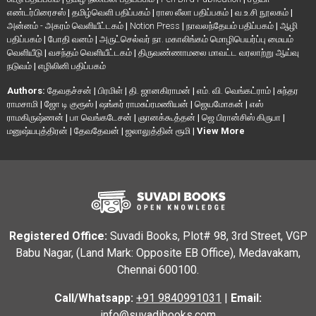
எண்டர்பிரைசஸ்
|
தமிழ்வெளி பதிப்பகம்
|
ராஸ லீலா பதிப்பகம்
|
வ.உ.சி நூலகம்
|
அன்னம் - அகரம் வெளியீட்டகம்
|
Notion Press
|
நாவலந்தேயம் பதிப்பகம்
|
ஆழி
பதிப்பகம்
|
போதி வனம்
|
அருட்செல்வர் நா. மகாலிங்கம் மொழிபெயர்ப்பு மையம்
வெளியீடு
|
வசந்தம் வெளியீட்டகம்
|
திருவண்ணாமலை மாவட்ட வரலாற்று ஆய்வு
நடுவம்
|
எழிலினி பதிப்பகம்
Authors:
தேவதச்சன்
|
பிரமிள்
|
தி. ஜானகிராமன்
|
எம். வி. வெங்கட்ராம்
|
சுந்தர
ராமசாமி
|
ஜோ டி குரூஸ்
|
ஷங்கர் ராமசுப்ரமணியன்
|
ஜெயமோகன்
|
எஸ்
ராமகிருஷ்ணன்
|
பா வெங்கடேசன்
|
ஞானக்கூத்தன்
|
ஜெ பிரான்சிஸ் கிருபா
|
மனுஷ்யபுத்திரன்
|
தேவதேவன்
|
ஜலாலுத்தின் ரூமி
|
View More
Registered Office:
Suvadi Books, Plot# 98, 3rd Street, VGP
Babu Nagar, (Land Mark: Opposite EB Office), Medavakam,
Chennai 600100.
Call/Whatsapp:
+91 9840991031
|
Email:
info@suvadibooks.com