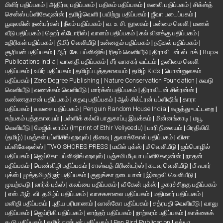
மிளிர் பதிப்பகம்
|
அதிர்வு பதிப்பகம்
|
பதிகம் பதிப்பகம்
|
கனலி பதிப்பகம்
|
சிக்ஸ்த்
சென்ஸ் பப்ளிகேஷன்ஸ்
|
தமிழ்வெளி
|
பயிற்று பதிப்பகம்
|
ஜீவா படைப்பகம்
|
பூவுலகின் நண்பர்கள்
|
நீலம் பதிப்பகம்
|
வ. உ. சி. நூலகம்
|
பன்மை வெளி
|
மணல்
வீடு பதிப்பகம்
|
ஹெர் ஸ்டோரிஸ்
|
வானம் பதிப்பகம்
|
கல் விளக்கு பதிப்பகம்
|
உதிரிகள் பதிப்பகம்
|
நிமிர் வெளியீடு
|
உன்னதம் பதிப்பகம்
|
நடுகல் பதிப்பகம்
|
சூரியன் பதிப்பகம்
|
ஆர். கே. பப்ளிஷிங்
|
ரிதம் வெளியீடு
|
திராவிடன் ஸ்டாக்
|
Rupa
Publications India
|
வானதி பதிப்பகம்
|
சீர் வாசகர் வட்டம்
|
தனிமை வெளி
பதிப்பகம்
|
உயிர் பதிப்பகம்
|
தமிழ்ப் புத்தகாலயம்
|
தமிழ் Kids
|
பொன்னுலகம்
பதிப்பகம்
|
Zero Degree Publishing
|
Nature Conservation Foundation
|
சுவடு
வெளியீடு
|
வணக்கம் வெளியீடு
|
மார்க்ஸ் பதிப்பகம்
|
திராவிடன் சில்ரன்ஸ்
|
கண்ணதாசன் பதிப்பகம்
|
கதவு பதிப்பகம்
|
ஆல் சில்ட்ரன் பப்ளிஷிங்
|
காரா
பதிப்பகம்
|
வலசை பதிப்பகம்
|
Penguin Random House India
|
கருத்து=பட்டறை
|
கற்பகம் புத்தகாலயம்
|
பள்ளிக் கல்வி பாதுகாப்பு இயக்கம்
|
மின்னங்காடி
|
மயூ
வெளியீடு
|
மேஜிக் லாம்ப் (Imprint of Ethir Veliyeedu)
|
பாரி நிலையம்
|
பிரதிலிபி
(தமிழ்)
|
மஞ்சுள் பப்ளிசிங் ஹவுஸ்
|
தினவு
|
துலாக்கோல் பதிப்பகம்
|
விசா
பப்ளிகேஷன்ஸ்
|
TWO SHORES PRESS
|
மயில் புக்ஸ்
|
மீ வெளியீடு
|
ஐம்பொழில்
பதிப்பகம்
|
ஜெய்கோ பப்ளிஷிங் ஹவுஸ்
|
பஞ்சமி மீடியா பப்ளிகேஷன்ஸ்
|
நாதன்
பதிப்பகம்
|
பெண்விழி பதிப்பகம்
|
சாஸ்வத் பிரிண்டர்ஸ்
|
கடவு வெளியீடு
|
பீ ஃபார்
புக்ஸ்
|
முத்தமிழறிஞர் பதிப்பகம்
|
குலுங்கா நடையான்
|
இறைவி வெளியீடு
|
முயற்கூடு
|
லார்க் புக்ஸ்
|
கலப்பை பதிப்பகம்
|
வீ கேன் புக்ஸ்
|
ழகரச்சிறகு பதிப்பகம்
|
எஸ். ஆர். வி. தமிழ்ப் பதிப்பகம்
|
வாசகசாலை பதிப்பகம்
|
மதிமலர் பதிப்பகம்
|
மனிதி பதிப்பகம்
|
புதிய பரிமாணம்
|
வான்கோ பதிப்பகம்
|
சத்ரபதி வெளியீடு
|
வாலு
பதிப்பகம்
|
ஜெய்ரிகி பதிப்பகம்
|
லாந்தர் பதிப்பகம்
|
நாற்கரம் பதிப்பகம்
|
காக்கைக்
கூடு பதிப்பகம்
|
தமிழ் நண்பன் பதிப்பகம்
|
Pen Bird Publication
|
சத்யா