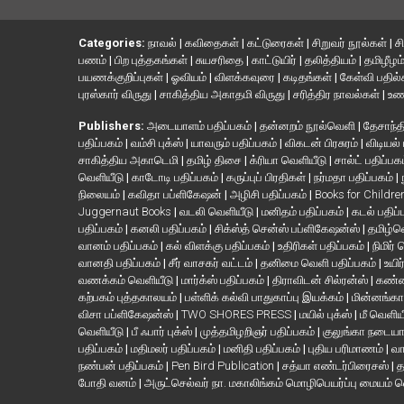
Categories:
நாவல்
|
கவிதைகள்
|
கட்டுரைகள்
|
சிறுவர் நூல்கள்
|
ச
பணம்
|
பிற புத்தகங்கள்
|
சுயசரிதை
|
காட்டுயிர்
|
தலித்தியம்
|
தமிழீழம
பயணக்குறிப்புகள்
|
ஓவியம்
|
விளக்கவுரை
|
கடிதங்கள்
|
கேள்வி பதில
புரஸ்கார் விருது
|
சாகித்திய அகாதமி விருது
|
சரித்திர நாவல்கள்
|
உண
Publishers:
அடையாளம் பதிப்பகம்
|
தன்னறம் நூல்வெளி
|
தேசாந்தி
பதிப்பகம்
|
வம்சி புக்ஸ்
|
யாவரும் பதிப்பகம்
|
விகடன் பிரசுரம்
|
விடியல்
சாகித்திய அகாடெமி
|
தமிழ் திசை
|
க்ரியா வெளியீடு
|
சால்ட் பதிப்பக
வெளியீடு
|
காடோடி பதிப்பகம்
|
கருப்புப் பிரதிகள்
|
நர்மதா பதிப்பகம்
|
நிலையம்
|
கவிதா பப்ளிகேஷன்
|
அழிசி பதிப்பகம்
|
Books for Childr
Juggernaut Books
|
வடலி வெளியீடு
|
மனிதம் பதிப்பகம்
|
கடல் பதிப்
பதிப்பகம்
|
கனலி பதிப்பகம்
|
சிக்ஸ்த் சென்ஸ் பப்ளிகேஷன்ஸ்
|
தமிழ்
வானம் பதிப்பகம்
|
கல் விளக்கு பதிப்பகம்
|
உதிரிகள் பதிப்பகம்
|
நிமிர்
வானதி பதிப்பகம்
|
சீர் வாசகர் வட்டம்
|
தனிமை வெளி பதிப்பகம்
|
உயிர
வணக்கம் வெளியீடு
|
மார்க்ஸ் பதிப்பகம்
|
திராவிடன் சில்ரன்ஸ்
|
கண்ண
கற்பகம் புத்தகாலயம்
|
பள்ளிக் கல்வி பாதுகாப்பு இயக்கம்
|
மின்னங்கா
விசா பப்ளிகேஷன்ஸ்
|
TWO SHORES PRESS
|
மயில் புக்ஸ்
|
மீ வெளிய
வெளியீடு
|
பீ ஃபார் புக்ஸ்
|
முத்தமிழறிஞர் பதிப்பகம்
|
குலுங்கா நடைய
பதிப்பகம்
|
மதிமலர் பதிப்பகம்
|
மனிதி பதிப்பகம்
|
புதிய பரிமாணம்
|
வா
நண்பன் பதிப்பகம்
|
Pen Bird Publication
|
சத்யா எண்டர்பிரைசஸ்
|
த
போதி வனம்
|
அருட்செல்வர் நா. மகாலிங்கம் மொழிபெயர்ப்பு மையம் 