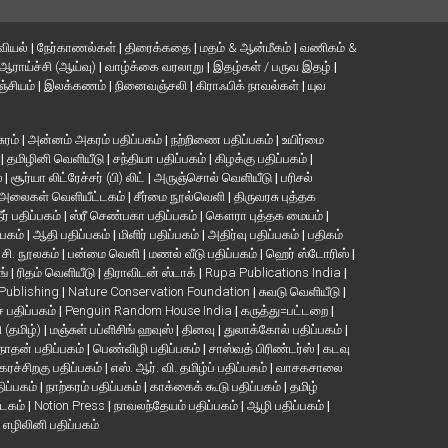
வியல்
|
நேர்காணல்கள்
|
திரைக்கதை
|
மதம் & ஆன்மீகம்
|
வணிகம் &
ஆராய்ச்சி (ஆய்வு)
|
வாழ்க்கை வரலாறு
|
இதழ்கள் / பருவ இதழ்
|
்சியம்
|
இலக்கணம்
|
நினைவஞ்சலி
|
கிராஃபிக் நாவல்கள்
|
யுவ
சுரம்
|
அன்னம் அகரம் பதிப்பகம்
|
நற்றிணை பதிப்பகம்
|
உயிர்மை
்
|
தமிழினி வெளியீடு
|
சந்தியா பதிப்பகம்
|
கிழக்கு பதிப்பகம்
|
்
|
சூர்யா லிட்ரேச்சர் (பி) லிட்
|
அருஞ்சொல் வெளியீடு
|
பரிசல்
அலைகள் வெளியீட்டகம்
|
சீர்மை நூல்வெளி
|
திருவரசு புத்தக
ீர் பதிப்பகம்
|
ஸ்ரீ செண்பகா பதிப்பகம்
|
கௌரா புத்தக மையம்
|
்பகம்
|
ஆதி பதிப்பகம்
|
மிளிர் பதிப்பகம்
|
அதிர்வு பதிப்பகம்
|
பதிகம்
. சி. நூலகம்
|
பன்மை வெளி
|
மணல் வீடு பதிப்பகம்
|
ஹெர் ஸ்டோரிஸ்
|
ங்
|
ரிதம் வெளியீடு
|
திராவிடன் ஸ்டாக்
|
Rupa Publications India
|
 Publishing
|
Nature Conservation Foundation
|
சுவடு வெளியீடு
|
பதிப்பகம்
|
Penguin Random House India
|
கருத்து=பட்டறை
|
ி (தமிழ்)
|
மஞ்சுள் பப்ளிசிங் ஹவுஸ்
|
தினவு
|
துலாக்கோல் பதிப்பகம்
|
நாதன் பதிப்பகம்
|
பெண்விழி பதிப்பகம்
|
சாஸ்வத் பிரிண்டர்ஸ்
|
கடவு
கரச்சிறகு பதிப்பகம்
|
எஸ். ஆர். வி. தமிழ்ப் பதிப்பகம்
|
வாசகசாலை
திப்பகம்
|
நாற்கரம் பதிப்பகம்
|
காக்கைக் கூடு பதிப்பகம்
|
தமிழ்
்டகம்
|
Notion Press
|
நாவலந்தேயம் பதிப்பகம்
|
ஆழி பதிப்பகம்
|
|
எழிலினி பதிப்பகம்