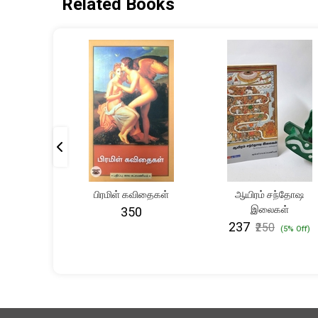
Related Books
பது: மாரி
பிரமிள் கவிதைகள்
ஆயிரம் சந்தோஷ
 சொற்கள்
இலைகள்
₹350
₹237
₹250
(5% Off)
(5% Off)