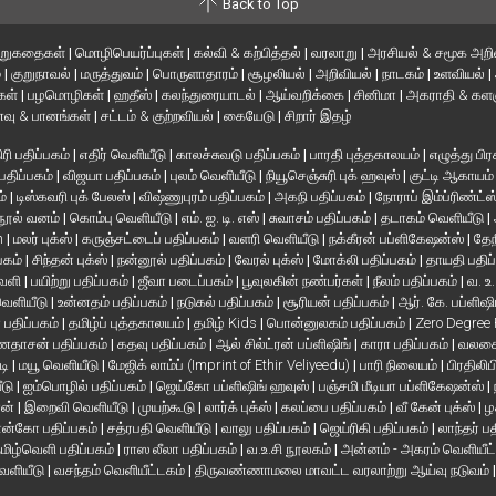
Back to Top
ிறுகதைகள்
|
மொழிபெயர்ப்புகள்
|
கல்வி & கற்பித்தல்
|
வரலாறு
|
அரசியல் & சமூக அறி
்
|
குறுநாவல்
|
மருத்துவம்
|
பொருளாதாரம்
|
சூழலியல்
|
அறிவியல்
|
நாடகம்
|
உளவியல்
|
்கள்
|
பழமொழிகள்
|
ஹதீஸ்
|
கலந்துரையாடல்
|
ஆய்வறிக்கை
|
சினிமா
|
அகராதி & களஞ
வு & பானங்கள்
|
சட்டம் & குற்றவியல்
|
கையேடு
|
சிறார் இதழ்
ரி பதிப்பகம்
|
எதிர் வெளியீடு
|
காலச்சுவடு பதிப்பகம்
|
பாரதி புத்தகாலயம்
|
எழுத்து பிர
 பதிப்பகம்
|
விஜயா பதிப்பகம்
|
புலம் வெளியீடு
|
நியூசெஞ்சுரி புக் ஹவுஸ்
|
குட்டி ஆகாயம
ம்
|
டிஸ்கவரி புக் பேலஸ்
|
விஷ்ணுபுரம் பதிப்பகம்
|
அகநி பதிப்பகம்
|
நோராப் இம்ப்ரிண்ட்ஸ
நூல் வனம்
|
கொம்பு வெளியீடு
|
எம். ஐ. டி. எஸ்
|
சுவாசம் பதிப்பகம்
|
தடாகம் வெளியீடு
|
en
|
மலர் புக்ஸ்
|
கருஞ்சட்டைப் பதிப்பகம்
|
வளரி வெளியீடு
|
நக்கீரன் பப்ளிகேஷன்ஸ்
|
தேந
பகம்
|
சிந்தன் புக்ஸ்
|
நன்னூல் பதிப்பகம்
|
வேரல் புக்ஸ்
|
மோக்லி பதிப்பகம்
|
தாயதி பதிப
வெளி
|
பயிற்று பதிப்பகம்
|
ஜீவா படைப்பகம்
|
பூவுலகின் நண்பர்கள்
|
நீலம் பதிப்பகம்
|
வ. உ
 வெளியீடு
|
உன்னதம் பதிப்பகம்
|
நடுகல் பதிப்பகம்
|
சூரியன் பதிப்பகம்
|
ஆர். கே. பப்ளிஷி
் பதிப்பகம்
|
தமிழ்ப் புத்தகாலயம்
|
தமிழ் Kids
|
பொன்னுலகம் பதிப்பகம்
|
Zero Degree
தாசன் பதிப்பகம்
|
கதவு பதிப்பகம்
|
ஆல் சில்ட்ரன் பப்ளிஷிங்
|
காரா பதிப்பகம்
|
வலசை 
டி
|
மயூ வெளியீடு
|
மேஜிக் லாம்ப் (Imprint of Ethir Veliyeedu)
|
பாரி நிலையம்
|
பிரதிலிப
ீடு
|
ஐம்பொழில் பதிப்பகம்
|
ஜெய்கோ பப்ளிஷிங் ஹவுஸ்
|
பஞ்சமி மீடியா பப்ளிகேஷன்ஸ்
|
ான்
|
இறைவி வெளியீடு
|
முயற்கூடு
|
லார்க் புக்ஸ்
|
கலப்பை பதிப்பகம்
|
வீ கேன் புக்ஸ்
|
ழ
ன்கோ பதிப்பகம்
|
சத்ரபதி வெளியீடு
|
வாலு பதிப்பகம்
|
ஜெய்ரிகி பதிப்பகம்
|
லாந்தர் ப
மிழ்வெளி பதிப்பகம்
|
ராஸ லீலா பதிப்பகம்
|
வ.உ.சி நூலகம்
|
அன்னம் - அகரம் வெளியீட
வெளியீடு
|
வசந்தம் வெளியீட்டகம்
|
திருவண்ணாமலை மாவட்ட வரலாற்று ஆய்வு நடுவம்