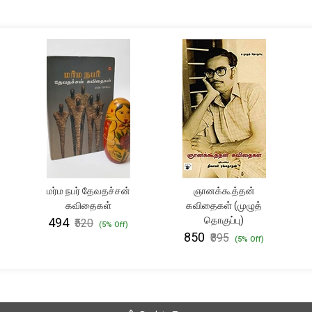
மர்ம நபர் தேவதச்சன்
ஞானக்கூத்தன்
கவிதைகள்
கவிதைகள் (முழுத்
தொகுப்பு)
₹494
₹520
(5% Off)
₹850
₹895
(5% Off)