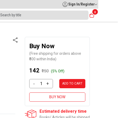
Sign In/Register
0
Buy Now
(Free shipping for orders above
₹500 within India)
₹142
₹150
(5% Off)
-
+
ADD TO CART
BUY NOW
Estimated delivery time
Books/ Articles will be shipped