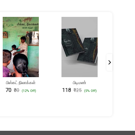
OUT 
பிஸ்கட் நிலாக்கள்
பிடிமண்
அன்பில் 
கூட
₹70
₹118
₹80
₹125
(12% Off)
(5% Off)
₹950
₹