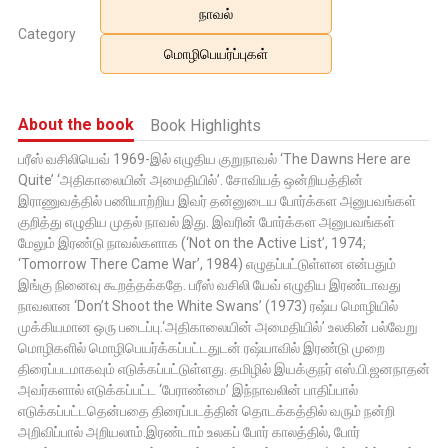
நாவல்
Category
மொழிபெயர்ப்புகள்
About the book
Book Highlights
பரீஸ் வசிலியெவ் 1969-இல் எழுதிய குறுநாவல் ‘The Dawns Here are
Quite’ ‘அதிகாலையின் அமைதியில்’. சோவியத் ஒன்றியத்தின்
இராணுவத்தில் பணியாற்றிய இவர் தன்னுடைய போர்க்கள அனுபவங்கள்
குறித்து எழுதிய முதல் நாவல் இது. இவரின் போர்க்கள அனுபவங்கள்
மேலும் இரண்டு நாவல்களாக (‘Not on the Active List’, 1974;
‘Tomorrow There Came War’, 1984) எழுதப்பட்டுள்ளன என்பதும்
இங்கு நினைவு கூறத்தக்கதே. பரீஸ் வசிலி யேவ் எழுதிய இரண்டாவது
நாவலான ‘Don’t Shoot the White Swans’ (1973) ரஷ்ய மொழியில்
முக்கியமான ஒரு படைப்பு.‘அதிகாலையின் அமைதியில்’ உலகின் பல்வேறு
மொழிகளில் மொழிபெயர்க்கப்பட்டதுடன் ரஷ்யாவில் இரண்டு முறை
திரைப்படமாகவும் எடுக்கப்பட்டுள்ளது. தமிழில் இயக்குநர் எஸ்.பி.ஜனநாதன்
அவர்களால் எடுக்கப்பட்ட ‘பேராண்மை’ இந்நாவலின் பாதிப்பால்
எடுக்கப்பட்டதென்பதை திரைப்படத்தின் தொடக்கத்தில் வரும் நன்றி
அறிவிப்பால் அறியலாம்.இரண்டாம் உலகப் போர் காலத்தில், போர்