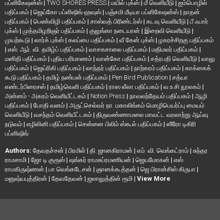
பப்ளிகேஷன்ஸ்
|
TWO SHORES PRESS
|
மயில் புக்ஸ்
|
மீ வெளியீடு
|
ஐம்பொழில்
பதிப்பகம்
|
ஜெய்கோ பப்ளிஷிங் ஹவுஸ்
|
பஞ்சமி மீடியா பப்ளிகேஷன்ஸ்
|
நாதன்
பதிப்பகம்
|
பெண்விழி பதிப்பகம்
|
சாஸ்வத் பிரிண்டர்ஸ்
|
கடவு வெளியீடு
|
பீ ஃபார்
புக்ஸ்
|
முத்தமிழறிஞர் பதிப்பகம்
|
குலுங்கா நடையான்
|
இறைவி வெளியீடு
|
முயற்கூடு
|
லார்க் புக்ஸ்
|
கலப்பை பதிப்பகம்
|
வீ கேன் புக்ஸ்
|
ழகரச்சிறகு பதிப்பகம்
|
எஸ். ஆர். வி. தமிழ்ப் பதிப்பகம்
|
வாசகசாலை பதிப்பகம்
|
மதிமலர் பதிப்பகம்
|
மனிதி பதிப்பகம்
|
புதிய பரிமாணம்
|
வான்கோ பதிப்பகம்
|
சத்ரபதி வெளியீடு
|
வாலு
பதிப்பகம்
|
ஜெய்ரிகி பதிப்பகம்
|
லாந்தர் பதிப்பகம்
|
நாற்கரம் பதிப்பகம்
|
காக்கைக்
கூடு பதிப்பகம்
|
தமிழ் நண்பன் பதிப்பகம்
|
Pen Bird Publication
|
சத்யா
எண்டர்பிரைசஸ்
|
தமிழ்வெளி பதிப்பகம்
|
ராஸ லீலா பதிப்பகம்
|
வ.உ.சி நூலகம்
|
அன்னம் - அகரம் வெளியீட்டகம்
|
Notion Press
|
நாவலந்தேயம் பதிப்பகம்
|
ஆழி
பதிப்பகம்
|
போதி வனம்
|
அருட்செல்வர் நா. மகாலிங்கம் மொழிபெயர்ப்பு மையம்
வெளியீடு
|
வசந்தம் வெளியீட்டகம்
|
திருவண்ணாமலை மாவட்ட வரலாற்று ஆய்வு
நடுவம்
|
எழிலினி பதிப்பகம்
|
சென்னை பிலிம் ஸ்கூல் பதிப்பகம்
|
ஸீரோ டிகிரி
பப்ளிஷிங்
Authors:
தேவதச்சன்
|
பிரமிள்
|
தி. ஜானகிராமன்
|
எம். வி. வெங்கட்ராம்
|
சுந்தர
ராமசாமி
|
ஜோ டி குரூஸ்
|
ஷங்கர் ராமசுப்ரமணியன்
|
ஜெயமோகன்
|
எஸ்
ராமகிருஷ்ணன்
|
பா வெங்கடேசன்
|
ஞானக்கூத்தன்
|
ஜெ பிரான்சிஸ் கிருபா
|
மனுஷ்யபுத்திரன்
|
தேவதேவன்
|
ஜலாலுத்தின் ரூமி
|
View More