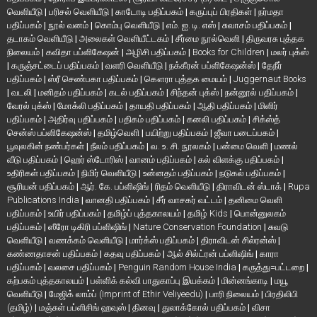
வெளியீடு
|
பரிசல் வெளியீடு
|
காடோடி பதிப்பகம்
|
கருப்புப் பிரதிகள்
|
நர்மதா
பதிப்பகம்
|
நூல் வனம்
|
கொம்பு வெளியீடு
|
எம். ஐ. டி. எஸ்
|
சுவாசம் பதிப்பகம்
|
தடாகம் வெளியீடு
|
அலைகள் வெளியீட்டகம்
|
சீர்மை நூல்வெளி
|
திருவரசு புத்தக
நிலையம்
|
கவிதா பப்ளிகேஷன்
|
அழிசி பதிப்பகம்
|
Books for Children
|
மலர் புக்ஸ்
|
கருஞ்சட்டைப் பதிப்பகம்
|
வளரி வெளியீடு
|
நக்கீரன் பப்ளிகேஷன்ஸ்
|
தேநீர்
பதிப்பகம்
|
ஸ்ரீ செண்பகா பதிப்பகம்
|
கௌரா புத்தக மையம்
|
Juggernaut Books
|
வடலி
|
மனிதம் பதிப்பகம்
|
கடல் பதிப்பகம்
|
சிந்தன் புக்ஸ்
|
நன்னூல் பதிப்பகம்
|
வேரல் புக்ஸ்
|
மோக்லி பதிப்பகம்
|
தாயதி பதிப்பகம்
|
ஆதி பதிப்பகம்
|
மிளிர்
பதிப்பகம்
|
அதிர்வு பதிப்பகம்
|
பதிகம் பதிப்பகம்
|
கனலி பதிப்பகம்
|
சிக்ஸ்த்
சென்ஸ் பப்ளிகேஷன்ஸ்
|
தமிழ்வெளி
|
பயிற்று பதிப்பகம்
|
ஜீவா படைப்பகம்
|
பூவுலகின் நண்பர்கள்
|
நீலம் பதிப்பகம்
|
வ. உ. சி. நூலகம்
|
பன்மை வெளி
|
மணல்
வீடு பதிப்பகம்
|
ஹெர் ஸ்டோரிஸ்
|
வானம் பதிப்பகம்
|
கல் விளக்கு பதிப்பகம்
|
உதிரிகள் பதிப்பகம்
|
நிமிர் வெளியீடு
|
உன்னதம் பதிப்பகம்
|
நடுகல் பதிப்பகம்
|
சூரியன் பதிப்பகம்
|
ஆர். கே. பப்ளிஷிங்
|
ரிதம் வெளியீடு
|
திராவிடன் ஸ்டாக்
|
Rupa
Publications India
|
வானதி பதிப்பகம்
|
சீர் வாசகர் வட்டம்
|
தனிமை வெளி
பதிப்பகம்
|
உயிர் பதிப்பகம்
|
தமிழ்ப் புத்தகாலயம்
|
தமிழ் Kids
|
பொன்னுலகம்
பதிப்பகம்
|
ஸீரோ டிகிரி பப்ளிஷிங்
|
Nature Conservation Foundation
|
சுவடு
வெளியீடு
|
வணக்கம் வெளியீடு
|
மார்க்ஸ் பதிப்பகம்
|
திராவிடன் சில்ரன்ஸ்
|
கண்ணதாசன் பதிப்பகம்
|
கதவு பதிப்பகம்
|
ஆல் சில்ட்ரன் பப்ளிஷிங்
|
காரா
பதிப்பகம்
|
வலசை பதிப்பகம்
|
Penguin Random House India
|
கருத்து=பட்டறை
|
கற்பகம் புத்தகாலயம்
|
பள்ளிக் கல்வி பாதுகாப்பு இயக்கம்
|
மின்னங்காடி
|
மயூ
வெளியீடு
|
மேஜிக் லாம்ப் (Imprint of Ethir Veliyeedu)
|
பாரி நிலையம்
|
பிரதிலிபி
(தமிழ்)
|
மஞ்சுள் பப்ளிசிங் ஹவுஸ்
|
தினவு
|
துலாக்கோல் பதிப்பகம்
|
விசா