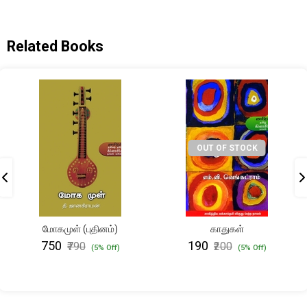
Related Books
OUT OF STOCK
மோகமுள் (புதினம்)
காதுகள்
₹750
₹190
₹790
₹200
(5% Off)
(5% Off)