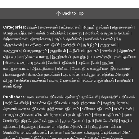
Back to Top
Categories:
நாவல்
|
கவிதைகள்
|
கட்டுரைகள்
|
சிறுவர் நூல்கள்
|
சிறுகதைகள்
|
மொழிபெயர்ப்புகள்
|
கல்வி & கற்பித்தல்
|
வரலாறு
|
அரசியல் & சமூக அறிவியல்
|
நேர்காணல்கள்
|
திரைக்கதை
|
மதம் & ஆன்மீகம்
|
வணிகம் & பணம்
|
பிற
புத்தகங்கள்
|
சுயசரிதை
|
காட்டுயிர்
|
தலித்தியம்
|
தமிழீழம்
|
குறுநாவல்
|
மருத்துவம்
|
பொருளாதாரம்
|
சூழலியல்
|
அறிவியல்
|
நாடகம்
|
உளவியல்
|
ஆராய்ச்சி
(ஆய்வு)
|
வாழ்க்கை வரலாறு
|
இதழ்கள் / பருவ இதழ்
|
பயணக்குறிப்புகள்
|
ஓவியம்
|
விளக்கவுரை
|
கடிதங்கள்
|
கேள்வி பதில்கள்
|
பழமொழிகள்
|
ஹதீஸ்
|
கலந்துரையாடல்
|
ஆய்வறிக்கை
|
சினிமா
|
அகராதி & களஞ்சியம்
|
இலக்கணம்
|
நினைவஞ்சலி
|
கிராஃபிக் நாவல்கள்
|
யுவ புரஸ்கார் விருது
|
சாகித்திய அகாதமி
விருது
|
சரித்திர நாவல்கள்
|
உணவு & பானங்கள்
|
சட்டம் & குற்றவியல்
|
கையேடு
|
சிறார் இதழ்
Publishers:
அடையாளம் பதிப்பகம்
|
தன்னறம் நூல்வெளி
|
தேசாந்திரி பதிப்பகம்
|
எதிர் வெளியீடு
|
காலச்சுவடு பதிப்பகம்
|
பாரதி புத்தகாலயம்
|
எழுத்து பிரசுரம்
|
அன்னம் அகரம் பதிப்பகம்
|
நற்றிணை பதிப்பகம்
|
உயிர்மை பதிப்பகம்
|
வம்சி புக்ஸ்
|
யாவரும் பதிப்பகம்
|
விகடன் பிரசுரம்
|
விடியல் பதிப்பகம்
|
விஜயா பதிப்பகம்
|
புலம்
வெளியீடு
|
நியூசெஞ்சுரி புக் ஹவுஸ்
|
குட்டி ஆகாயம்
|
தமிழினி வெளியீடு
|
சந்தியா
பதிப்பகம்
|
கிழக்கு பதிப்பகம்
|
சாகித்திய அகாடெமி
|
தமிழ் திசை
|
க்ரியா
வெளியீடு
|
சால்ட் பதிப்பகம்
|
டிஸ்கவரி புக் பேலஸ்
|
விஷ்ணுபுரம் பதிப்பகம்
|
அகநி
பதிப்பகம்
|
நோராப் இம்ப்ரிண்ட்ஸ்
|
சூர்யா லிட்ரேச்சர் (பி) லிட்
|
அருஞ்சொல்