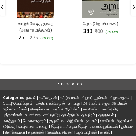
வாழ்விலே ஒரு முறை
அறம் (ஜெயமோகன்)
(அசோகமித்திரன்)
₹380
₹400
(5% Off)
₹261
₹275
(5% Off)
Back to Top
Categories:
நாவல்
|
கவிதைகள்
|
கட்டுரைகள்
|
சிறுவர் நூல்கள்
|
சிறுகதைகள்
|
மொழிபெயர்ப்புகள்
|
கல்வி & கற்பித்தல்
|
வரலாறு
|
அரசியல் & சமூக அறிவியல்
|
நேர்காணல்கள்
|
திரைக்கதை
|
மதம் & ஆன்மீகம்
|
வணிகம் & பணம்
|
பிற
புத்தகங்கள்
|
சுயசரிதை
|
காட்டுயிர்
|
தலித்தியம்
|
தமிழீழம்
|
குறுநாவல்
|
மருத்துவம்
|
பொருளாதாரம்
|
சூழலியல்
|
அறிவியல்
|
நாடகம்
|
உளவியல்
|
ஆராய்ச்சி
(ஆய்வு)
|
வாழ்க்கை வரலாறு
|
இதழ்கள் / பருவ இதழ்
|
பயணக்குறிப்புகள்
|
ஓவியம்
|
விளக்கவுரை
|
கடிதங்கள்
|
கேள்வி பதில்கள்
|
பழமொழிகள்
|
ஹதீஸ்
|