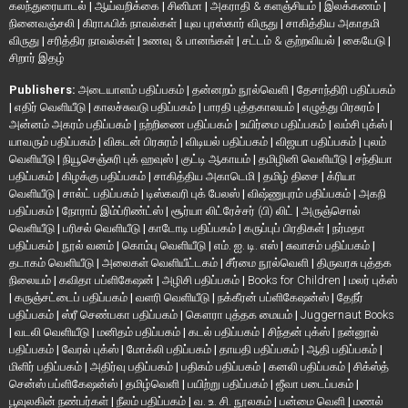
கலந்துரையாடல்
|
ஆய்வறிக்கை
|
சினிமா
|
அகராதி & களஞ்சியம்
|
இலக்கணம்
|
நினைவஞ்சலி
|
கிராஃபிக் நாவல்கள்
|
யுவ புரஸ்கார் விருது
|
சாகித்திய அகாதமி
விருது
|
சரித்திர நாவல்கள்
|
உணவு & பானங்கள்
|
சட்டம் & குற்றவியல்
|
கையேடு
|
சிறார் இதழ்
Publishers:
அடையாளம் பதிப்பகம்
|
தன்னறம் நூல்வெளி
|
தேசாந்திரி பதிப்பகம்
|
எதிர் வெளியீடு
|
காலச்சுவடு பதிப்பகம்
|
பாரதி புத்தகாலயம்
|
எழுத்து பிரசுரம்
|
அன்னம் அகரம் பதிப்பகம்
|
நற்றிணை பதிப்பகம்
|
உயிர்மை பதிப்பகம்
|
வம்சி புக்ஸ்
|
யாவரும் பதிப்பகம்
|
விகடன் பிரசுரம்
|
விடியல் பதிப்பகம்
|
விஜயா பதிப்பகம்
|
புலம்
வெளியீடு
|
நியூசெஞ்சுரி புக் ஹவுஸ்
|
குட்டி ஆகாயம்
|
தமிழினி வெளியீடு
|
சந்தியா
பதிப்பகம்
|
கிழக்கு பதிப்பகம்
|
சாகித்திய அகாடெமி
|
தமிழ் திசை
|
க்ரியா
வெளியீடு
|
சால்ட் பதிப்பகம்
|
டிஸ்கவரி புக் பேலஸ்
|
விஷ்ணுபுரம் பதிப்பகம்
|
அகநி
பதிப்பகம்
|
நோராப் இம்ப்ரிண்ட்ஸ்
|
சூர்யா லிட்ரேச்சர் (பி) லிட்
|
அருஞ்சொல்
வெளியீடு
|
பரிசல் வெளியீடு
|
காடோடி பதிப்பகம்
|
கருப்புப் பிரதிகள்
|
நர்மதா
பதிப்பகம்
|
நூல் வனம்
|
கொம்பு வெளியீடு
|
எம். ஐ. டி. எஸ்
|
சுவாசம் பதிப்பகம்
|
தடாகம் வெளியீடு
|
அலைகள் வெளியீட்டகம்
|
சீர்மை நூல்வெளி
|
திருவரசு புத்தக
நிலையம்
|
கவிதா பப்ளிகேஷன்
|
அழிசி பதிப்பகம்
|
Books for Children
|
மலர் புக்ஸ்
|
கருஞ்சட்டைப் பதிப்பகம்
|
வளரி வெளியீடு
|
நக்கீரன் பப்ளிகேஷன்ஸ்
|
தேநீர்
பதிப்பகம்
|
ஸ்ரீ செண்பகா பதிப்பகம்
|
கௌரா புத்தக மையம்
|
Juggernaut Books
|
வடலி வெளியீடு
|
மனிதம் பதிப்பகம்
|
கடல் பதிப்பகம்
|
சிந்தன் புக்ஸ்
|
நன்னூல்
பதிப்பகம்
|
வேரல் புக்ஸ்
|
மோக்லி பதிப்பகம்
|
தாயதி பதிப்பகம்
|
ஆதி பதிப்பகம்
|
மிளிர் பதிப்பகம்
|
அதிர்வு பதிப்பகம்
|
பதிகம் பதிப்பகம்
|
கனலி பதிப்பகம்
|
சிக்ஸ்த்
சென்ஸ் பப்ளிகேஷன்ஸ்
|
தமிழ்வெளி
|
பயிற்று பதிப்பகம்
|
ஜீவா படைப்பகம்
|
பூவுலகின் நண்பர்கள்
|
நீலம் பதிப்பகம்
|
வ. உ. சி. நூலகம்
|
பன்மை வெளி
|
மணல்