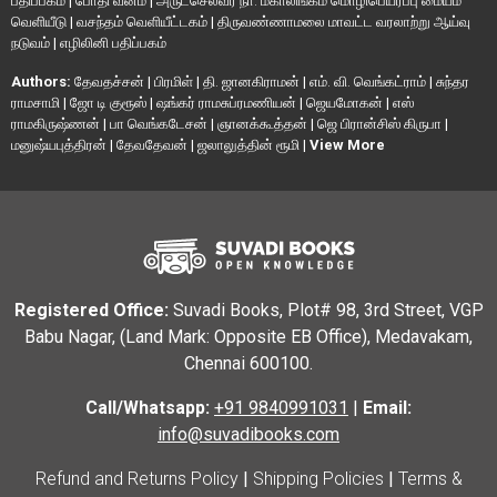
பதிப்பகம்
|
போதி வனம்
|
அருட்செல்வர் நா. மகாலிங்கம் மொழிபெயர்ப்பு மையம்
வெளியீடு
|
வசந்தம் வெளியீட்டகம்
|
திருவண்ணாமலை மாவட்ட வரலாற்று ஆய்வு
நடுவம்
|
எழிலினி பதிப்பகம்
Authors:
தேவதச்சன்
|
பிரமிள்
|
தி. ஜானகிராமன்
|
எம். வி. வெங்கட்ராம்
|
சுந்தர
ராமசாமி
|
ஜோ டி குரூஸ்
|
ஷங்கர் ராமசுப்ரமணியன்
|
ஜெயமோகன்
|
எஸ்
ராமகிருஷ்ணன்
|
பா வெங்கடேசன்
|
ஞானக்கூத்தன்
|
ஜெ பிரான்சிஸ் கிருபா
|
மனுஷ்யபுத்திரன்
|
தேவதேவன்
|
ஜலாலுத்தின் ரூமி
|
View More
Registered Office:
Suvadi Books, Plot# 98, 3rd Street, VGP
Babu Nagar, (Land Mark: Opposite EB Office), Medavakam,
Chennai 600100.
Call/Whatsapp:
+91 9840991031
|
Email:
info@suvadibooks.com
Refund and Returns Policy
|
Shipping Policies
|
Terms &