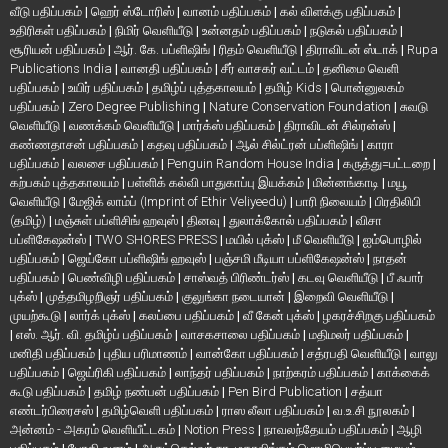
வீடு பதிப்பகம்
|
ஹெர் ஸ்டோரிஸ்
|
வானம் பதிப்பகம்
|
கல் விளக்கு பதிப்பகம்
|
உதிரிகள் பதிப்பகம்
|
நிமிர் வெளியீடு
|
உன்னதம் பதிப்பகம்
|
நடுகல் பதிப்பகம்
|
சூரியன் பதிப்பகம்
|
ஆர். கே. பப்ளிஷிங்
|
ரிதம் வெளியீடு
|
திராவிடன் ஸ்டாக்
|
Rupa
Publications India
|
வானதி பதிப்பகம்
|
சீர் வாசகர் வட்டம்
|
தனிமை வெளி
பதிப்பகம்
|
உயிர் பதிப்பகம்
|
தமிழ்ப் புத்தகாலயம்
|
தமிழ் Kids
|
பொன்னுலகம்
பதிப்பகம்
|
Zero Degree Publishing
|
Nature Conservation Foundation
|
சுவடு
வெளியீடு
|
வணக்கம் வெளியீடு
|
மார்க்ஸ் பதிப்பகம்
|
திராவிடன் சில்ரன்ஸ்
|
கண்ணதாசன் பதிப்பகம்
|
கதவு பதிப்பகம்
|
ஆல் சில்ட்ரன் பப்ளிஷிங்
|
காரா
பதிப்பகம்
|
வலசை பதிப்பகம்
|
Penguin Random House India
|
கருத்து=பட்டறை
|
கற்பகம் புத்தகாலயம்
|
பள்ளிக் கல்வி பாதுகாப்பு இயக்கம்
|
மின்னங்காடி
|
மயூ
வெளியீடு
|
மேஜிக் லாம்ப் (Imprint of Ethir Veliyeedu)
|
பாரி நிலையம்
|
பிரதிலிபி
(தமிழ்)
|
மஞ்சுள் பப்ளிசிங் ஹவுஸ்
|
தினவு
|
துலாக்கோல் பதிப்பகம்
|
விசா
பப்ளிகேஷன்ஸ்
|
TWO SHORES PRESS
|
மயில் புக்ஸ்
|
மீ வெளியீடு
|
ஐம்பொழில்
பதிப்பகம்
|
ஜெய்கோ பப்ளிஷிங் ஹவுஸ்
|
பஞ்சமி மீடியா பப்ளிகேஷன்ஸ்
|
நாதன்
பதிப்பகம்
|
பெண்விழி பதிப்பகம்
|
சாஸ்வத் பிரிண்டர்ஸ்
|
கடவு வெளியீடு
|
பீ ஃபார்
புக்ஸ்
|
முத்தமிழறிஞர் பதிப்பகம்
|
குலுங்கா நடையான்
|
இறைவி வெளியீடு
|
முயற்கூடு
|
லார்க் புக்ஸ்
|
கலப்பை பதிப்பகம்
|
வீ கேன் புக்ஸ்
|
ழகரச்சிறகு பதிப்பகம்
|
எஸ். ஆர். வி. தமிழ்ப் பதிப்பகம்
|
வாசகசாலை பதிப்பகம்
|
மதிமலர் பதிப்பகம்
|
மனிதி பதிப்பகம்
|
புதிய பரிமாணம்
|
வான்கோ பதிப்பகம்
|
சத்ரபதி வெளியீடு
|
வாலு
பதிப்பகம்
|
ஜெய்ரிகி பதிப்பகம்
|
லாந்தர் பதிப்பகம்
|
நாற்கரம் பதிப்பகம்
|
காக்கைக்
கூடு பதிப்பகம்
|
தமிழ் நண்பன் பதிப்பகம்
|
Pen Bird Publication
|
சத்யா
எண்டர்பிரைசஸ்
|
தமிழ்வெளி பதிப்பகம்
|
ராஸ லீலா பதிப்பகம்
|
வ.உ.சி நூலகம்
|
அன்னம் - அகரம் வெளியீட்டகம்
|
Notion Press
|
நாவலந்தேயம் பதிப்பகம்
|
ஆழி