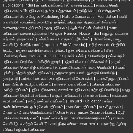
Publications India
|
வானதி பதிப்பகம்
|
சீர் வாசகர் வட்டம்
|
தனிமை வெளி
பதிப்பகம்
|
உயிர் பதிப்பகம்
|
தமிழ்ப் புத்தகாலயம்
|
தமிழ் Kids
|
பொன்னுலகம்
பதிப்பகம்
|
Zero Degree Publishing
|
Nature Conservation Foundation
|
சுவடு
வெளியீடு
|
வணக்கம் வெளியீடு
|
மார்க்ஸ் பதிப்பகம்
|
திராவிடன் சில்ரன்ஸ்
|
கண்ணதாசன் பதிப்பகம்
|
கதவு பதிப்பகம்
|
ஆல் சில்ட்ரன் பப்ளிஷிங்
|
காரா
பதிப்பகம்
|
வலசை பதிப்பகம்
|
Penguin Random House India
|
கருத்து=பட்டறை
|
கற்பகம் புத்தகாலயம்
|
பள்ளிக் கல்வி பாதுகாப்பு இயக்கம்
|
மின்னங்காடி
|
மயூ
வெளியீடு
|
மேஜிக் லாம்ப் (Imprint of Ethir Veliyeedu)
|
பாரி நிலையம்
|
பிரதிலிபி
(தமிழ்)
|
மஞ்சுள் பப்ளிசிங் ஹவுஸ்
|
தினவு
|
துலாக்கோல் பதிப்பகம்
|
விசா
பப்ளிகேஷன்ஸ்
|
TWO SHORES PRESS
|
மயில் புக்ஸ்
|
மீ வெளியீடு
|
ஐம்பொழில்
பதிப்பகம்
|
ஜெய்கோ பப்ளிஷிங் ஹவுஸ்
|
பஞ்சமி மீடியா பப்ளிகேஷன்ஸ்
|
நாதன்
பதிப்பகம்
|
பெண்விழி பதிப்பகம்
|
சாஸ்வத் பிரிண்டர்ஸ்
|
கடவு வெளியீடு
|
பீ ஃபார்
புக்ஸ்
|
முத்தமிழறிஞர் பதிப்பகம்
|
குலுங்கா நடையான்
|
இறைவி வெளியீடு
|
முயற்கூடு
|
லார்க் புக்ஸ்
|
கலப்பை பதிப்பகம்
|
வீ கேன் புக்ஸ்
|
ழகரச்சிறகு பதிப்பகம்
|
எஸ். ஆர். வி. தமிழ்ப் பதிப்பகம்
|
வாசகசாலை பதிப்பகம்
|
மதிமலர் பதிப்பகம்
|
மனிதி பதிப்பகம்
|
புதிய பரிமாணம்
|
வான்கோ பதிப்பகம்
|
சத்ரபதி வெளியீடு
|
வாலு
பதிப்பகம்
|
ஜெய்ரிகி பதிப்பகம்
|
லாந்தர் பதிப்பகம்
|
நாற்கரம் பதிப்பகம்
|
காக்கைக்
கூடு பதிப்பகம்
|
தமிழ் நண்பன் பதிப்பகம்
|
Pen Bird Publication
|
சத்யா
எண்டர்பிரைசஸ்
|
தமிழ்வெளி பதிப்பகம்
|
ராஸ லீலா பதிப்பகம்
|
வ.உ.சி நூலகம்
|
அன்னம் - அகரம் வெளியீட்டகம்
|
Notion Press
|
நாவலந்தேயம் பதிப்பகம்
|
ஆழி
பதிப்பகம்
|
போதி வனம்
|
அருட்செல்வர் நா. மகாலிங்கம் மொழிபெயர்ப்பு மையம்
வெளியீடு
|
வசந்தம் வெளியீட்டகம்
|
திருவண்ணாமலை மாவட்ட வரலாற்று ஆய்வு
நடுவம்
|
எழிலினி பதிப்பகம்