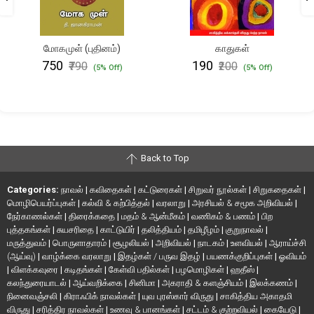
மோகமுள் (புதினம்)
காதுகள்
₹750
₹190
₹790
₹200
(5% Off)
(5% Off)
Back to Top
Categories:
நாவல்
|
கவிதைகள்
|
கட்டுரைகள்
|
சிறுவர் நூல்கள்
|
சிறுகதைகள்
|
மொழிபெயர்ப்புகள்
|
கல்வி & கற்பித்தல்
|
வரலாறு
|
அரசியல் & சமூக அறிவியல்
|
நேர்காணல்கள்
|
திரைக்கதை
|
மதம் & ஆன்மீகம்
|
வணிகம் & பணம்
|
பிற
புத்தகங்கள்
|
சுயசரிதை
|
காட்டுயிர்
|
தலித்தியம்
|
தமிழீழம்
|
குறுநாவல்
|
மருத்துவம்
|
பொருளாதாரம்
|
சூழலியல்
|
அறிவியல்
|
நாடகம்
|
உளவியல்
|
ஆராய்ச்சி
(ஆய்வு)
|
வாழ்க்கை வரலாறு
|
இதழ்கள் / பருவ இதழ்
|
பயணக்குறிப்புகள்
|
ஓவியம்
|
விளக்கவுரை
|
கடிதங்கள்
|
கேள்வி பதில்கள்
|
பழமொழிகள்
|
ஹதீஸ்
|
கலந்துரையாடல்
|
ஆய்வறிக்கை
|
சினிமா
|
அகராதி & களஞ்சியம்
|
இலக்கணம்
|
நினைவஞ்சலி
|
கிராஃபிக் நாவல்கள்
|
யுவ புரஸ்கார் விருது
|
சாகித்திய அகாதமி
விருது
|
சரித்திர நாவல்கள்
|
உணவு & பானங்கள்
|
சட்டம் & குற்றவியல்
|
கையேடு
|