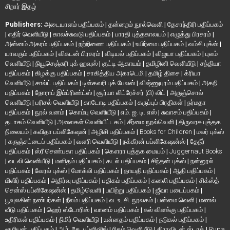
சிறார் இதழ்
Publishers:
அடையாளம் பதிப்பகம்
|
தன்னறம் நூல்வெளி
|
தேசாந்திரி பதிப்பகம்
|
எதிர் வெளியீடு
|
காலச்சுவடு பதிப்பகம்
|
பாரதி புத்தகாலயம்
|
எழுத்து பிரசுரம்
|
அன்னம் அகரம் பதிப்பகம்
|
நற்றிணை பதிப்பகம்
|
உயிர்மை பதிப்பகம்
|
வம்சி புக்ஸ்
|
யாவரும் பதிப்பகம்
|
விகடன் பிரசுரம்
|
விடியல் பதிப்பகம்
|
விஜயா பதிப்பகம்
|
புலம்
வெளியீடு
|
நியூசெஞ்சுரி புக் ஹவுஸ்
|
குட்டி ஆகாயம்
|
தமிழினி வெளியீடு
|
சந்தியா
பதிப்பகம்
|
கிழக்கு பதிப்பகம்
|
சாகித்திய அகாடெமி
|
தமிழ் திசை
|
க்ரியா
வெளியீடு
|
சால்ட் பதிப்பகம்
|
டிஸ்கவரி புக் பேலஸ்
|
விஷ்ணுபுரம் பதிப்பகம்
|
அகநி
பதிப்பகம்
|
நோராப் இம்ப்ரிண்ட்ஸ்
|
சூர்யா லிட்ரேச்சர் (பி) லிட்
|
அருஞ்சொல்
வெளியீடு
|
பரிசல் வெளியீடு
|
காடோடி பதிப்பகம்
|
கருப்புப் பிரதிகள்
|
நர்மதா
பதிப்பகம்
|
நூல் வனம்
|
கொம்பு வெளியீடு
|
எம். ஐ. டி. எஸ்
|
சுவாசம் பதிப்பகம்
|
தடாகம் வெளியீடு
|
அலைகள் வெளியீட்டகம்
|
சீர்மை நூல்வெளி
|
திருவரசு புத்தக
நிலையம்
|
கவிதா பப்ளிகேஷன்
|
அழிசி பதிப்பகம்
|
Books for Children
|
மலர் புக்ஸ்
|
கருஞ்சட்டைப் பதிப்பகம்
|
வளரி வெளியீடு
|
நக்கீரன் பப்ளிகேஷன்ஸ்
|
தேநீர்
பதிப்பகம்
|
ஸ்ரீ செண்பகா பதிப்பகம்
|
கௌரா புத்தக மையம்
|
Juggernaut Books
|
வடலி வெளியீடு
|
மனிதம் பதிப்பகம்
|
கடல் பதிப்பகம்
|
சிந்தன் புக்ஸ்
|
நன்னூல்
பதிப்பகம்
|
வேரல் புக்ஸ்
|
மோக்லி பதிப்பகம்
|
தாயதி பதிப்பகம்
|
ஆதி பதிப்பகம்
|
மிளிர் பதிப்பகம்
|
அதிர்வு பதிப்பகம்
|
பதிகம் பதிப்பகம்
|
கனலி பதிப்பகம்
|
சிக்ஸ்த்
சென்ஸ் பப்ளிகேஷன்ஸ்
|
தமிழ்வெளி
|
பயிற்று பதிப்பகம்
|
ஜீவா படைப்பகம்
|
பூவுலகின் நண்பர்கள்
|
நீலம் பதிப்பகம்
|
வ. உ. சி. நூலகம்
|
பன்மை வெளி
|
மணல்
வீடு பதிப்பகம்
|
ஹெர் ஸ்டோரிஸ்
|
வானம் பதிப்பகம்
|
கல் விளக்கு பதிப்பகம்
|
உதிரிகள் பதிப்பகம்
|
நிமிர் வெளியீடு
|
உன்னதம் பதிப்பகம்
|
நடுகல் பதிப்பகம்
|
சூரியன் பதிப்பகம்
|
ஆர். கே. பப்ளிஷிங்
|
ரிதம் வெளியீடு
|
திராவிடன் ஸ்டாக்
|
Rupa