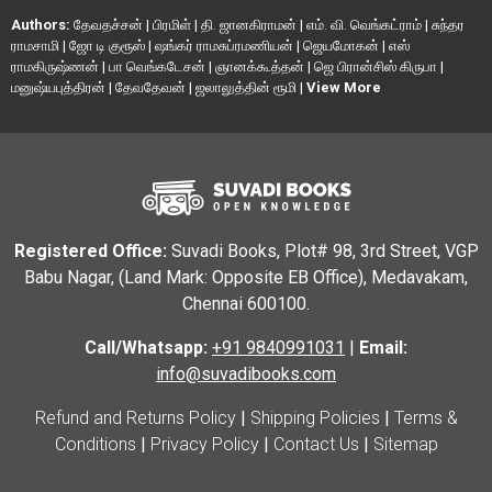
Authors:
தேவதச்சன்
|
பிரமிள்
|
தி. ஜானகிராமன்
|
எம். வி. வெங்கட்ராம்
|
சுந்தர
ராமசாமி
|
ஜோ டி குரூஸ்
|
ஷங்கர் ராமசுப்ரமணியன்
|
ஜெயமோகன்
|
எஸ்
ராமகிருஷ்ணன்
|
பா வெங்கடேசன்
|
ஞானக்கூத்தன்
|
ஜெ பிரான்சிஸ் கிருபா
|
மனுஷ்யபுத்திரன்
|
தேவதேவன்
|
ஜலாலுத்தின் ரூமி
|
View More
Registered Office:
Suvadi Books, Plot# 98, 3rd Street, VGP
Babu Nagar, (Land Mark: Opposite EB Office), Medavakam,
Chennai 600100.
Call/Whatsapp:
+91 9840991031
|
Email:
info@suvadibooks.com
Refund and Returns Policy
|
Shipping Policies
|
Terms &
Conditions
|
Privacy Policy
|
Contact Us
|
Sitemap