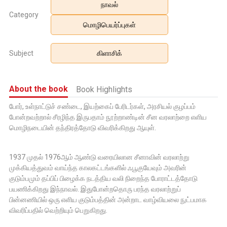
நாவல்
Category
மொழிபெயர்ப்புகள்
Subject
கிளாசிக்
About the book
Book Highlights
போர், உள்நாட்டுச் சண்டை, இயற்கைப் பேரிடர்கள், அரசியல் குழப்பம்
போன்றவற்றால் சீரழிந்த இருபதாம் நூற்றாண்டின் சீன வரலாற்றை எளிய
மொழிநடையின் தந்திரத்தோடு விவரிக்கிறது ஆயுள்.
1937 முதல் 1976ஆம் ஆண்டு வரையிலான சீனாவின் வரலாற்று
முக்கியத்துவம் வாய்ந்த காலகட்டங்களில் ஃபூகுயேவும் அவரின்
குடும்பமும் தப்பிப் பிழைக்க நடத்திய வலி நிறைந்த போராட்டத்தோடு
பயணிக்கிறது இந்நாவல். இதுபோன்றதொரு பரந்த வரலாற்றுப்
பின்னணியில் ஒரு எளிய குடும்பத்தின் அன்றாட வாழ்வியலை நுட்பமாக
விவரிப்பதில் வெற்றியும் பெறுகிறது.