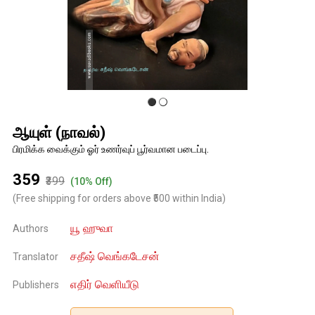
ஆயுள் (நாவல்)
பிரமிக்க வைக்கும் ஓர் உணர்வுப் பூர்வமான படைப்பு.
₹359
₹399
(10% Off)
(Free shipping for orders above ₹500 within India)
யூ ஹுவா
Authors
சதீஷ் வெங்கடேசன்
Translator
எதிர் வெளியீடு
Publishers