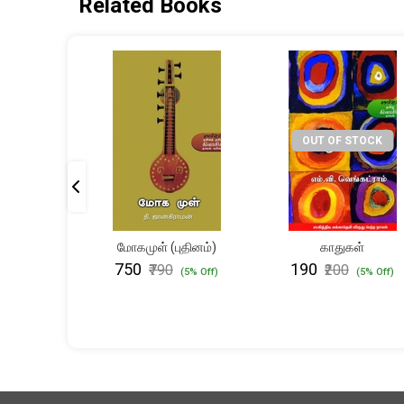
Related Books
OUT OF STOCK
வின்
மோகமுள் (புதினம்)
காதுகள்
 (மூன்றாம்
₹750
₹190
₹790
₹200
(5% Off)
(5% Off)
தி)
(5% Off)