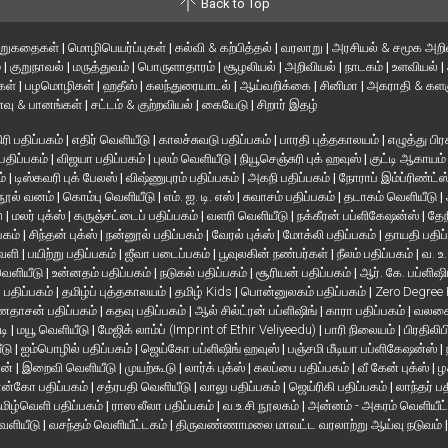
Back to Top
ிறுகதைகள்
|
மொழிபெயர்ப்புகள்
|
கல்வி & கற்பித்தல்
|
வரலாறு
|
அரசியல் & சமூக அறி
்
|
குறுநாவல்
|
மருத்துவம்
|
பொருளாதாரம்
|
சூழலியல்
|
அறிவியல்
|
நாடகம்
|
உளவியல்
|
்கள்
|
பழமொழிகள்
|
ஹதீஸ்
|
கலந்துரையாடல்
|
ஆய்வறிக்கை
|
சினிமா
|
அகராதி & களஞ
வு & பானங்கள்
|
சட்டம் & குற்றவியல்
|
கையேடு
|
சிறார் இதழ்
ரி பதிப்பகம்
|
எதிர் வெளியீடு
|
காலச்சுவடு பதிப்பகம்
|
பாரதி புத்தகாலயம்
|
எழுத்து பிர
 பதிப்பகம்
|
விஜயா பதிப்பகம்
|
புலம் வெளியீடு
|
நியூசெஞ்சுரி புக் ஹவுஸ்
|
குட்டி ஆகாயம
ம்
|
டிஸ்கவரி புக் பேலஸ்
|
விஷ்ணுபுரம் பதிப்பகம்
|
அகநி பதிப்பகம்
|
நோராப் இம்ப்ரிண்ட்ஸ
நூல் வனம்
|
கொம்பு வெளியீடு
|
எம். ஐ. டி. எஸ்
|
சுவாசம் பதிப்பகம்
|
தடாகம் வெளியீடு
|
en
|
மலர் புக்ஸ்
|
கருஞ்சட்டைப் பதிப்பகம்
|
வளரி வெளியீடு
|
நக்கீரன் பப்ளிகேஷன்ஸ்
|
தேந
பகம்
|
சிந்தன் புக்ஸ்
|
நன்னூல் பதிப்பகம்
|
வேரல் புக்ஸ்
|
மோக்லி பதிப்பகம்
|
தாயதி பதிப
வெளி
|
பயிற்று பதிப்பகம்
|
ஜீவா படைப்பகம்
|
பூவுலகின் நண்பர்கள்
|
நீலம் பதிப்பகம்
|
வ. உ
 வெளியீடு
|
உன்னதம் பதிப்பகம்
|
நடுகல் பதிப்பகம்
|
சூரியன் பதிப்பகம்
|
ஆர். கே. பப்ளிஷி
் பதிப்பகம்
|
தமிழ்ப் புத்தகாலயம்
|
தமிழ் Kids
|
பொன்னுலகம் பதிப்பகம்
|
Zero Degree
தாசன் பதிப்பகம்
|
கதவு பதிப்பகம்
|
ஆல் சில்ட்ரன் பப்ளிஷிங்
|
காரா பதிப்பகம்
|
வலசை 
டி
|
மயூ வெளியீடு
|
மேஜிக் லாம்ப் (Imprint of Ethir Veliyeedu)
|
பாரி நிலையம்
|
பிரதிலிப
ீடு
|
ஐம்பொழில் பதிப்பகம்
|
ஜெய்கோ பப்ளிஷிங் ஹவுஸ்
|
பஞ்சமி மீடியா பப்ளிகேஷன்ஸ்
|
ான்
|
இறைவி வெளியீடு
|
முயற்கூடு
|
லார்க் புக்ஸ்
|
கலப்பை பதிப்பகம்
|
வீ கேன் புக்ஸ்
|
ழ
ன்கோ பதிப்பகம்
|
சத்ரபதி வெளியீடு
|
வாலு பதிப்பகம்
|
ஜெய்ரிகி பதிப்பகம்
|
லாந்தர் ப
மிழ்வெளி பதிப்பகம்
|
ராஸ லீலா பதிப்பகம்
|
வ.உ.சி நூலகம்
|
அன்னம் - அகரம் வெளியீட
வெளியீடு
|
வசந்தம் வெளியீட்டகம்
|
திருவண்ணாமலை மாவட்ட வரலாற்று ஆய்வு நடுவம்