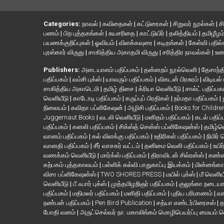
Categories:
நாவல்
|
கவிதைகள்
|
கட்டுரைகள்
|
சிறுவர் நூல்கள்
|
ச
பணம்
|
பிற புத்தகங்கள்
|
சுயசரிதை
|
காட்டுயிர்
|
தலித்தியம்
|
தமிழீழம
பயணக்குறிப்புகள்
|
ஓவியம்
|
விளக்கவுரை
|
கடிதங்கள்
|
கேள்வி பதில
புரஸ்கார் விருது
|
சாகித்திய அகாதமி விருது
|
சரித்திர நாவல்கள்
|
உண
Publishers:
அடையாளம் பதிப்பகம்
|
தன்னறம் நூல்வெளி
|
தேசாந்தி
பதிப்பகம்
|
வம்சி புக்ஸ்
|
யாவரும் பதிப்பகம்
|
விகடன் பிரசுரம்
|
விடியல்
சாகித்திய அகாடெமி
|
தமிழ் திசை
|
க்ரியா வெளியீடு
|
சால்ட் பதிப்பக
வெளியீடு
|
காடோடி பதிப்பகம்
|
கருப்புப் பிரதிகள்
|
நர்மதா பதிப்பகம்
|
நிலையம்
|
கவிதா பப்ளிகேஷன்
|
அழிசி பதிப்பகம்
|
Books for Childr
Juggernaut Books
|
வடலி வெளியீடு
|
மனிதம் பதிப்பகம்
|
கடல் பதிப்
பதிப்பகம்
|
கனலி பதிப்பகம்
|
சிக்ஸ்த் சென்ஸ் பப்ளிகேஷன்ஸ்
|
தமிழ்
வானம் பதிப்பகம்
|
கல் விளக்கு பதிப்பகம்
|
உதிரிகள் பதிப்பகம்
|
நிமிர்
வானதி பதிப்பகம்
|
சீர் வாசகர் வட்டம்
|
தனிமை வெளி பதிப்பகம்
|
உயிர
வணக்கம் வெளியீடு
|
மார்க்ஸ் பதிப்பகம்
|
திராவிடன் சில்ரன்ஸ்
|
கண்ண
கற்பகம் புத்தகாலயம்
|
பள்ளிக் கல்வி பாதுகாப்பு இயக்கம்
|
மின்னங்கா
விசா பப்ளிகேஷன்ஸ்
|
TWO SHORES PRESS
|
மயில் புக்ஸ்
|
மீ வெளிய
வெளியீடு
|
பீ ஃபார் புக்ஸ்
|
முத்தமிழறிஞர் பதிப்பகம்
|
குலுங்கா நடைய
பதிப்பகம்
|
மதிமலர் பதிப்பகம்
|
மனிதி பதிப்பகம்
|
புதிய பரிமாணம்
|
வா
நண்பன் பதிப்பகம்
|
Pen Bird Publication
|
சத்யா எண்டர்பிரைசஸ்
|
த
போதி வனம்
|
அருட்செல்வர் நா. மகாலிங்கம் மொழிபெயர்ப்பு மையம் 