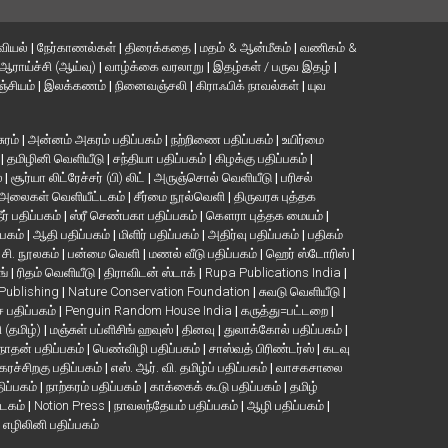
வியல்
|
நேர்காணல்கள்
|
திரைக்கதை
|
மதம் & ஆன்மீகம்
|
வணிகம் &
ஆராய்ச்சி (ஆய்வு)
|
வாழ்க்கை வரலாறு
|
இதழ்கள் / பருவ இதழ்
|
்சியம்
|
இலக்கணம்
|
நினைவஞ்சலி
|
கிராஃபிக் நாவல்கள்
|
யுவ
சுரம்
|
அன்னம் அகரம் பதிப்பகம்
|
நற்றிணை பதிப்பகம்
|
உயிர்மை
்
|
தமிழினி வெளியீடு
|
சந்தியா பதிப்பகம்
|
கிழக்கு பதிப்பகம்
|
்
|
சூர்யா லிட்ரேச்சர் (பி) லிட்
|
அருஞ்சொல் வெளியீடு
|
பரிசல்
அலைகள் வெளியீட்டகம்
|
சீர்மை நூல்வெளி
|
திருவரசு புத்தக
ீர் பதிப்பகம்
|
ஸ்ரீ செண்பகா பதிப்பகம்
|
கௌரா புத்தக மையம்
|
்பகம்
|
ஆதி பதிப்பகம்
|
மிளிர் பதிப்பகம்
|
அதிர்வு பதிப்பகம்
|
பதிகம்
. சி. நூலகம்
|
பன்மை வெளி
|
மணல் வீடு பதிப்பகம்
|
ஹெர் ஸ்டோரிஸ்
|
ங்
|
ரிதம் வெளியீடு
|
திராவிடன் ஸ்டாக்
|
Rupa Publications India
|
 Publishing
|
Nature Conservation Foundation
|
சுவடு வெளியீடு
|
பதிப்பகம்
|
Penguin Random House India
|
கருத்து=பட்டறை
|
ி (தமிழ்)
|
மஞ்சுள் பப்ளிசிங் ஹவுஸ்
|
தினவு
|
துலாக்கோல் பதிப்பகம்
|
நாதன் பதிப்பகம்
|
பெண்விழி பதிப்பகம்
|
சாஸ்வத் பிரிண்டர்ஸ்
|
கடவு
கரச்சிறகு பதிப்பகம்
|
எஸ். ஆர். வி. தமிழ்ப் பதிப்பகம்
|
வாசகசாலை
திப்பகம்
|
நாற்கரம் பதிப்பகம்
|
காக்கைக் கூடு பதிப்பகம்
|
தமிழ்
்டகம்
|
Notion Press
|
நாவலந்தேயம் பதிப்பகம்
|
ஆழி பதிப்பகம்
|
|
எழிலினி பதிப்பகம்