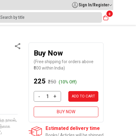
Sign In/Register
0
Buy Now
(Free shipping for orders above
₹500 within India)
₹225
₹250
(10% Off)
-
+
ADD TO CART
BUY NOW
்த நாவல்,
ிற்காக
Estimated delivery time
்
Books/ Articles will be shipped