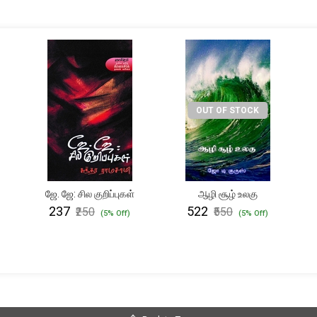
OUT OF STOCK
ஜே. ஜே: சில குறிப்புகள்
ஆழி சூழ் உலகு
₹237
₹522
₹250
₹550
(5% Off)
(5% Off)