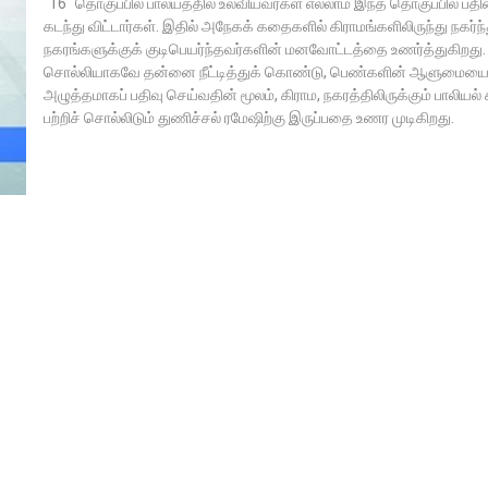
"16" தொகுப்பில் பால்யத்தில் உலவியவர்கள் எல்லாம் இந்த தொகுப்பில் பத
கடந்து விட்டார்கள். இதில் அநேகக் கதைகளில் கிராமங்களிலிருந்து நகர்ந்
நகரங்களுக்குக் குடிபெயர்ந்தவர்களின் மனவோட்டத்தை உணர்த்துகிறது
சொல்லியாகவே தன்னை நீட்டித்துக் கொண்டு, பெண்களின் ஆளுமைய
அழுத்தமாகப் பதிவு செய்வதின் மூலம், கிராம, நகரத்திலிருக்கும் பாலியல் 
பற்றிச் சொல்லிடும் துணிச்சல் ரமேஷிற்கு இருப்பதை உணர முடிகிறது.