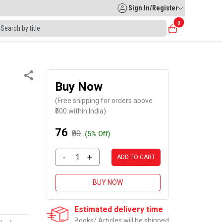
Sign In/Register
0
Buy Now
(Free shipping for orders above
₹500 within India)
₹76
₹80
(5% Off)
-
+
ADD TO CART
BUY NOW
Estimated delivery time
Books/ Articles will be shipped