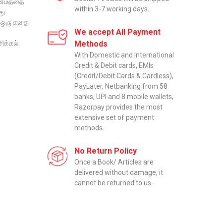
ின்மத்தை
within 3-7 working days.
து
. ஒரு கதை
We accept All Payment
ை
சிக்கல்
Methods
With Domestic and International
Credit & Debit cards, EMIs
(Credit/Debit Cards & Cardless),
PayLater, Netbanking from 58
banks, UPI and 8 mobile wallets,
Razorpay provides the most
extensive set of payment
methods.
No Return Policy
Once a Book/ Articles are
delivered without damage, it
cannot be returned to us.