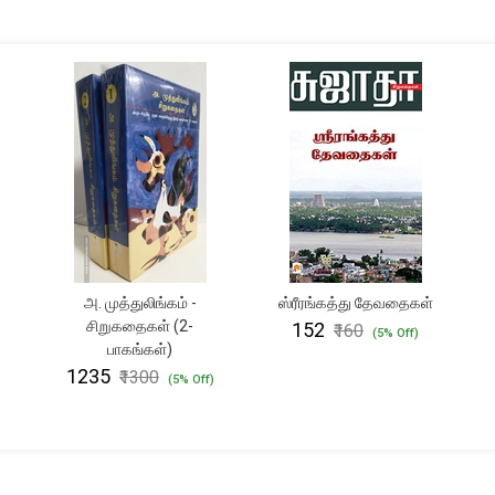
அ. முத்துலிங்கம் -
ஸ்ரீரங்கத்து தேவதைகள்
சிறுகதைகள் (2-
₹152
₹160
(5% Off)
பாகங்கள்)
₹1235
₹1300
(5% Off)