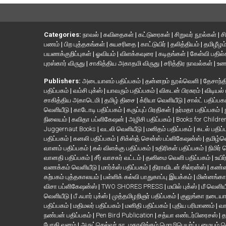
Categories:
நாவல்
|
கவிதைகள்
|
கட்டுரைகள்
|
சிறுவர் நூல்கள்
|
ச
பணம்
|
பிற புத்தகங்கள்
|
சுயசரிதை
|
காட்டுயிர்
|
தலித்தியம்
|
தமிழீழம
பயணக்குறிப்புகள்
|
ஓவியம்
|
விளக்கவுரை
|
கடிதங்கள்
|
கேள்வி பதில
புரஸ்கார் விருது
|
சாகித்திய அகாதமி விருது
|
சரித்திர நாவல்கள்
|
உண
Publishers:
அடையாளம் பதிப்பகம்
|
தன்னறம் நூல்வெளி
|
தேசாந்தி
பதிப்பகம்
|
வம்சி புக்ஸ்
|
யாவரும் பதிப்பகம்
|
விகடன் பிரசுரம்
|
விடியல்
சாகித்திய அகாடெமி
|
தமிழ் திசை
|
க்ரியா வெளியீடு
|
சால்ட் பதிப்பக
வெளியீடு
|
காடோடி பதிப்பகம்
|
கருப்புப் பிரதிகள்
|
நர்மதா பதிப்பகம்
|
நிலையம்
|
கவிதா பப்ளிகேஷன்
|
அழிசி பதிப்பகம்
|
Books for Childr
Juggernaut Books
|
வடலி வெளியீடு
|
மனிதம் பதிப்பகம்
|
கடல் பதிப்
பதிப்பகம்
|
கனலி பதிப்பகம்
|
சிக்ஸ்த் சென்ஸ் பப்ளிகேஷன்ஸ்
|
தமிழ்
வானம் பதிப்பகம்
|
கல் விளக்கு பதிப்பகம்
|
உதிரிகள் பதிப்பகம்
|
நிமிர்
வானதி பதிப்பகம்
|
சீர் வாசகர் வட்டம்
|
தனிமை வெளி பதிப்பகம்
|
உயிர
வணக்கம் வெளியீடு
|
மார்க்ஸ் பதிப்பகம்
|
திராவிடன் சில்ரன்ஸ்
|
கண்ண
கற்பகம் புத்தகாலயம்
|
பள்ளிக் கல்வி பாதுகாப்பு இயக்கம்
|
மின்னங்கா
விசா பப்ளிகேஷன்ஸ்
|
TWO SHORES PRESS
|
மயில் புக்ஸ்
|
மீ வெளிய
வெளியீடு
|
பீ ஃபார் புக்ஸ்
|
முத்தமிழறிஞர் பதிப்பகம்
|
குலுங்கா நடைய
பதிப்பகம்
|
மதிமலர் பதிப்பகம்
|
மனிதி பதிப்பகம்
|
புதிய பரிமாணம்
|
வா
நண்பன் பதிப்பகம்
|
Pen Bird Publication
|
சத்யா எண்டர்பிரைசஸ்
|
த
போதி வனம்
|
அருட்செல்வர் நா. மகாலிங்கம் மொழிபெயர்ப்பு மையம் 