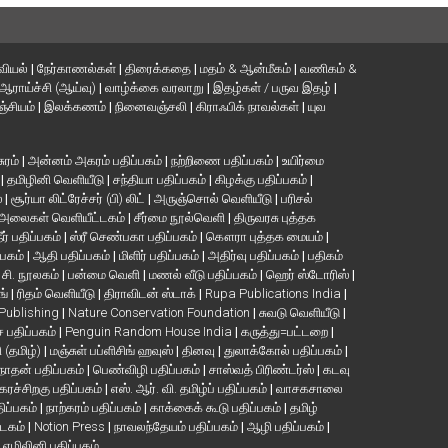
வியல்
|
நேர்காணல்கள்
|
திரைக்கதை
|
மதம் & ஆன்மீகம்
|
வணிகம் &
ஆராய்ச்சி (ஆய்வு)
|
வாழ்க்கை வரலாறு
|
இதழ்கள் / பருவ இதழ்
|
்சியம்
|
இலக்கணம்
|
நினைவஞ்சலி
|
கிராஃபிக் நாவல்கள்
|
யுவ
சுரம்
|
அன்னம் அகரம் பதிப்பகம்
|
நற்றிணை பதிப்பகம்
|
உயிர்மை
்
|
தமிழினி வெளியீடு
|
சந்தியா பதிப்பகம்
|
கிழக்கு பதிப்பகம்
|
்
|
சூர்யா லிட்ரேச்சர் (பி) லிட்
|
அருஞ்சொல் வெளியீடு
|
பரிசல்
அலைகள் வெளியீட்டகம்
|
சீர்மை நூல்வெளி
|
திருவரசு புத்தக
ீர் பதிப்பகம்
|
ஸ்ரீ செண்பகா பதிப்பகம்
|
கௌரா புத்தக மையம்
|
்பகம்
|
ஆதி பதிப்பகம்
|
மிளிர் பதிப்பகம்
|
அதிர்வு பதிப்பகம்
|
பதிகம்
. சி. நூலகம்
|
பன்மை வெளி
|
மணல் வீடு பதிப்பகம்
|
ஹெர் ஸ்டோரிஸ்
|
ங்
|
ரிதம் வெளியீடு
|
திராவிடன் ஸ்டாக்
|
Rupa Publications India
|
 Publishing
|
Nature Conservation Foundation
|
சுவடு வெளியீடு
|
பதிப்பகம்
|
Penguin Random House India
|
கருத்து=பட்டறை
|
ி (தமிழ்)
|
மஞ்சுள் பப்ளிசிங் ஹவுஸ்
|
தினவு
|
துலாக்கோல் பதிப்பகம்
|
நாதன் பதிப்பகம்
|
பெண்விழி பதிப்பகம்
|
சாஸ்வத் பிரிண்டர்ஸ்
|
கடவு
கரச்சிறகு பதிப்பகம்
|
எஸ். ஆர். வி. தமிழ்ப் பதிப்பகம்
|
வாசகசாலை
திப்பகம்
|
நாற்கரம் பதிப்பகம்
|
காக்கைக் கூடு பதிப்பகம்
|
தமிழ்
்டகம்
|
Notion Press
|
நாவலந்தேயம் பதிப்பகம்
|
ஆழி பதிப்பகம்
|
|
எழிலினி பதிப்பகம்