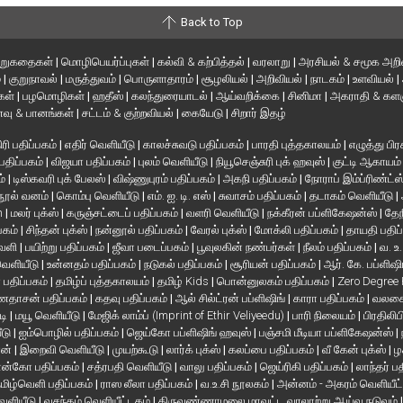
Back to Top
ிறுகதைகள்
|
மொழிபெயர்ப்புகள்
|
கல்வி & கற்பித்தல்
|
வரலாறு
|
அரசியல் & சமூக அறி
்
|
குறுநாவல்
|
மருத்துவம்
|
பொருளாதாரம்
|
சூழலியல்
|
அறிவியல்
|
நாடகம்
|
உளவியல்
|
்கள்
|
பழமொழிகள்
|
ஹதீஸ்
|
கலந்துரையாடல்
|
ஆய்வறிக்கை
|
சினிமா
|
அகராதி & களஞ
வு & பானங்கள்
|
சட்டம் & குற்றவியல்
|
கையேடு
|
சிறார் இதழ்
ரி பதிப்பகம்
|
எதிர் வெளியீடு
|
காலச்சுவடு பதிப்பகம்
|
பாரதி புத்தகாலயம்
|
எழுத்து பிர
 பதிப்பகம்
|
விஜயா பதிப்பகம்
|
புலம் வெளியீடு
|
நியூசெஞ்சுரி புக் ஹவுஸ்
|
குட்டி ஆகாயம
ம்
|
டிஸ்கவரி புக் பேலஸ்
|
விஷ்ணுபுரம் பதிப்பகம்
|
அகநி பதிப்பகம்
|
நோராப் இம்ப்ரிண்ட்ஸ
நூல் வனம்
|
கொம்பு வெளியீடு
|
எம். ஐ. டி. எஸ்
|
சுவாசம் பதிப்பகம்
|
தடாகம் வெளியீடு
|
en
|
மலர் புக்ஸ்
|
கருஞ்சட்டைப் பதிப்பகம்
|
வளரி வெளியீடு
|
நக்கீரன் பப்ளிகேஷன்ஸ்
|
தேந
பகம்
|
சிந்தன் புக்ஸ்
|
நன்னூல் பதிப்பகம்
|
வேரல் புக்ஸ்
|
மோக்லி பதிப்பகம்
|
தாயதி பதிப
வெளி
|
பயிற்று பதிப்பகம்
|
ஜீவா படைப்பகம்
|
பூவுலகின் நண்பர்கள்
|
நீலம் பதிப்பகம்
|
வ. உ
 வெளியீடு
|
உன்னதம் பதிப்பகம்
|
நடுகல் பதிப்பகம்
|
சூரியன் பதிப்பகம்
|
ஆர். கே. பப்ளிஷி
் பதிப்பகம்
|
தமிழ்ப் புத்தகாலயம்
|
தமிழ் Kids
|
பொன்னுலகம் பதிப்பகம்
|
Zero Degree
தாசன் பதிப்பகம்
|
கதவு பதிப்பகம்
|
ஆல் சில்ட்ரன் பப்ளிஷிங்
|
காரா பதிப்பகம்
|
வலசை 
டி
|
மயூ வெளியீடு
|
மேஜிக் லாம்ப் (Imprint of Ethir Veliyeedu)
|
பாரி நிலையம்
|
பிரதிலிப
ீடு
|
ஐம்பொழில் பதிப்பகம்
|
ஜெய்கோ பப்ளிஷிங் ஹவுஸ்
|
பஞ்சமி மீடியா பப்ளிகேஷன்ஸ்
|
ான்
|
இறைவி வெளியீடு
|
முயற்கூடு
|
லார்க் புக்ஸ்
|
கலப்பை பதிப்பகம்
|
வீ கேன் புக்ஸ்
|
ழ
ன்கோ பதிப்பகம்
|
சத்ரபதி வெளியீடு
|
வாலு பதிப்பகம்
|
ஜெய்ரிகி பதிப்பகம்
|
லாந்தர் ப
மிழ்வெளி பதிப்பகம்
|
ராஸ லீலா பதிப்பகம்
|
வ.உ.சி நூலகம்
|
அன்னம் - அகரம் வெளியீட
வெளியீடு
|
வசந்தம் வெளியீட்டகம்
|
திருவண்ணாமலை மாவட்ட வரலாற்று ஆய்வு நடுவம்