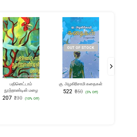
OUT OF STOCK
பதினெட்டாம்
கு. அழகிரிசாமி கதைகள்
தி. ஜா
நூற்றாண்டின் மழை
தேர்
₹522
₹550
(5% Off)
சிற
₹207
₹230
(10% Off)
₹228
₹