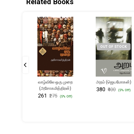
Related Books
STOCK
OUT OF STOCK
ாமிருதம்
வாழ்விலே ஒரு முறை
அறம் (ஜெயமோகன்)
(முதல்
(அசோகமித்திரன்)
₹380
₹400
(5% Off)
தி)
₹261
₹275
(5% Off)
(5% Off)