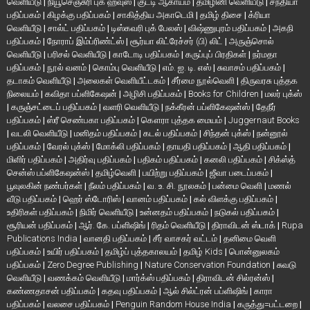
வெளியீடு
|
நியூசெஞ்சுரி புக் ஹவுஸ்
|
குட்டி ஆகாயம்
|
தமிழினி வெளியீடு
|
சந்தியா
பதிப்பகம்
|
கிழக்கு பதிப்பகம்
|
சாகித்திய அகாடெமி
|
தமிழ் திசை
|
க்ரியா
வெளியீடு
|
சால்ட் பதிப்பகம்
|
டிஸ்கவரி புக் பேலஸ்
|
விஷ்ணுபுரம் பதிப்பகம்
|
அகநி
பதிப்பகம்
|
நோராப் இம்ப்ரிண்ட்ஸ்
|
சூர்யா லிட்ரேச்சர் (பி) லிட்
|
அருஞ்சொல்
வெளியீடு
|
பரிசல் வெளியீடு
|
காடோடி பதிப்பகம்
|
கருப்புப் பிரதிகள்
|
நர்மதா
பதிப்பகம்
|
நூல் வனம்
|
கொம்பு வெளியீடு
|
எம். ஐ. டி. எஸ்
|
சுவாசம் பதிப்பகம்
|
தடாகம் வெளியீடு
|
அலைகள் வெளியீட்டகம்
|
சீர்மை நூல்வெளி
|
திருவரசு புத்தக
நிலையம்
|
கவிதா பப்ளிகேஷன்
|
அழிசி பதிப்பகம்
|
Books for Children
|
மலர் புக்ஸ்
|
கருஞ்சட்டைப் பதிப்பகம்
|
வளரி வெளியீடு
|
நக்கீரன் பப்ளிகேஷன்ஸ்
|
தேநீர்
பதிப்பகம்
|
ஸ்ரீ செண்பகா பதிப்பகம்
|
கௌரா புத்தக மையம்
|
Juggernaut Books
|
வடலி வெளியீடு
|
மனிதம் பதிப்பகம்
|
கடல் பதிப்பகம்
|
சிந்தன் புக்ஸ்
|
நன்னூல்
பதிப்பகம்
|
வேரல் புக்ஸ்
|
மோக்லி பதிப்பகம்
|
தாயதி பதிப்பகம்
|
ஆதி பதிப்பகம்
|
மிளிர் பதிப்பகம்
|
அதிர்வு பதிப்பகம்
|
பதிகம் பதிப்பகம்
|
கனலி பதிப்பகம்
|
சிக்ஸ்த்
சென்ஸ் பப்ளிகேஷன்ஸ்
|
தமிழ்வெளி
|
பயிற்று பதிப்பகம்
|
ஜீவா படைப்பகம்
|
பூவுலகின் நண்பர்கள்
|
நீலம் பதிப்பகம்
|
வ. உ. சி. நூலகம்
|
பன்மை வெளி
|
மணல்
வீடு பதிப்பகம்
|
ஹெர் ஸ்டோரிஸ்
|
வானம் பதிப்பகம்
|
கல் விளக்கு பதிப்பகம்
|
உதிரிகள் பதிப்பகம்
|
நிமிர் வெளியீடு
|
உன்னதம் பதிப்பகம்
|
நடுகல் பதிப்பகம்
|
சூரியன் பதிப்பகம்
|
ஆர். கே. பப்ளிஷிங்
|
ரிதம் வெளியீடு
|
திராவிடன் ஸ்டாக்
|
Rupa
Publications India
|
வானதி பதிப்பகம்
|
சீர் வாசகர் வட்டம்
|
தனிமை வெளி
பதிப்பகம்
|
உயிர் பதிப்பகம்
|
தமிழ்ப் புத்தகாலயம்
|
தமிழ் Kids
|
பொன்னுலகம்
பதிப்பகம்
|
Zero Degree Publishing
|
Nature Conservation Foundation
|
சுவடு
வெளியீடு
|
வணக்கம் வெளியீடு
|
மார்க்ஸ் பதிப்பகம்
|
திராவிடன் சில்ரன்ஸ்
|
கண்ணதாசன் பதிப்பகம்
|
கதவு பதிப்பகம்
|
ஆல் சில்ட்ரன் பப்ளிஷிங்
|
காரா
பதிப்பகம்
|
வலசை பதிப்பகம்
|
Penguin Random House India
|
கருத்து=பட்டறை
|