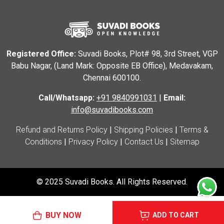
Registered Office:
Suvadi Books, Plot# 98, 3rd Street, VGP
Babu Nagar, (Land Mark: Opposite EB Office), Medavakam,
Chennai 600100.
Call/Whatsapp:
+91 9840991031
|
Email:
info@suvadibooks.com
Refund and Returns Policy
|
Shipping Policies
|
Terms &
Conditions
|
Privacy Policy
|
Contact Us
|
Sitemap
© 2025 Suvadi Books. All Rights Reserved.
BUY NOW
ADD TO CART