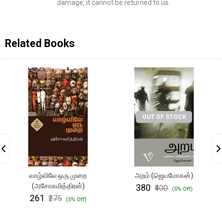
damage, it cannot be returned to us.
Related Books
OUT OF STOCK
வாழ்விலே ஒரு முறை
அறம் (ஜெயமோகன்)
(அசோகமித்திரன்)
₹380
₹400
(5% Off)
₹261
₹275
(5% Off)