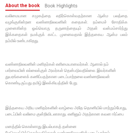
About the book
Book Highlights
வலிமையான சமூகத்தை எதிர்கொள்வதற்கான ஆன்ம பலத்தை
வழங்குகின்றன வண்ணநிலவனின் கதைகள். நம்மைச் சோதிக்க
முனைகின்ற ஒவ்வொரு தருணத்தையும் அதன் வன்மம்சார்ந்து
இக்கதைகள் நமக்குக் காட்ட முனைவதால் இத்தகைய ஆன்ம பலம்
நம்மில் உண்டாகிறது.
வண்ணநிலவனின் மனிதர்கள் எளிமையானவர்கள். ஆனால் நம்
பார்வையின் எல்லைக்குள் அவர்கள் தென்படுவதில்லை. இவர்களின்
துயரங்களைக் கணிப்பதற்கான படைப்பாற்றலை வண்ணநிலவன்
கொண்டிருப்பது தமிழ் இலக்கியத்தின் பேறு.
இத்தகைய அரிய மனிதர்களின் வாழ்வை அதே தொனியில் மாற்றும்போது,
படைப்பின் வலிமை குன்றிவிடலாகாது. எனினும் அதற்கான கவன ஈர்ப்பை
மனத்தில் கொள்ளாது இயல்பாகத் தன்னை
மேலெழுப்பிக்கொள்வதில்தான் வண்ணநிலவனின் படைப்பாற்றல்