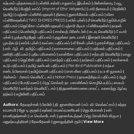
கற்பகம் புத்தகாலயம்
|
பள்ளிக் கல்வி பாதுகாப்பு இயக்கம்
|
மின்னங்காடி
|
மயூ
வெளியீடு
|
மேஜிக் லாம்ப் (Imprint of Ethir Veliyeedu)
|
பாரி நிலையம்
|
பிரதிலிபி
(தமிழ்)
|
மஞ்சுள் பப்ளிசிங் ஹவுஸ்
|
தினவு
|
துலாக்கோல் பதிப்பகம்
|
விசா
பப்ளிகேஷன்ஸ்
|
TWO SHORES PRESS
|
மயில் புக்ஸ்
|
மீ வெளியீடு
|
ஐம்பொழில்
பதிப்பகம்
|
ஜெய்கோ பப்ளிஷிங் ஹவுஸ்
|
பஞ்சமி மீடியா பப்ளிகேஷன்ஸ்
|
நாதன்
பதிப்பகம்
|
பெண்விழி பதிப்பகம்
|
சாஸ்வத் பிரிண்டர்ஸ்
|
கடவு வெளியீடு
|
பீ ஃபார்
புக்ஸ்
|
முத்தமிழறிஞர் பதிப்பகம்
|
குலுங்கா நடையான்
|
இறைவி வெளியீடு
|
முயற்கூடு
|
லார்க் புக்ஸ்
|
கலப்பை பதிப்பகம்
|
வீ கேன் புக்ஸ்
|
ழகரச்சிறகு பதிப்பகம்
|
எஸ். ஆர். வி. தமிழ்ப் பதிப்பகம்
|
வாசகசாலை பதிப்பகம்
|
மதிமலர் பதிப்பகம்
|
மனிதி பதிப்பகம்
|
புதிய பரிமாணம்
|
வான்கோ பதிப்பகம்
|
சத்ரபதி வெளியீடு
|
வாலு
பதிப்பகம்
|
ஜெய்ரிகி பதிப்பகம்
|
லாந்தர் பதிப்பகம்
|
நாற்கரம் பதிப்பகம்
|
காக்கைக்
கூடு பதிப்பகம்
|
தமிழ் நண்பன் பதிப்பகம்
|
Pen Bird Publication
|
சத்யா
எண்டர்பிரைசஸ்
|
தமிழ்வெளி பதிப்பகம்
|
ராஸ லீலா பதிப்பகம்
|
வ.உ.சி நூலகம்
|
அன்னம் - அகரம் வெளியீட்டகம்
|
Notion Press
|
நாவலந்தேயம் பதிப்பகம்
|
ஆழி
பதிப்பகம்
|
போதி வனம்
|
அருட்செல்வர் நா. மகாலிங்கம் மொழிபெயர்ப்பு மையம்
வெளியீடு
|
வசந்தம் வெளியீட்டகம்
|
திருவண்ணாமலை மாவட்ட வரலாற்று ஆய்வு
நடுவம்
|
எழிலினி பதிப்பகம்
Authors:
தேவதச்சன்
|
பிரமிள்
|
தி. ஜானகிராமன்
|
எம். வி. வெங்கட்ராம்
|
சுந்தர
ராமசாமி
|
ஜோ டி குரூஸ்
|
ஷங்கர் ராமசுப்ரமணியன்
|
ஜெயமோகன்
|
எஸ்
ராமகிருஷ்ணன்
|
பா வெங்கடேசன்
|
ஞானக்கூத்தன்
|
ஜெ பிரான்சிஸ் கிருபா
|
மனுஷ்யபுத்திரன்
|
தேவதேவன்
|
ஜலாலுத்தின் ரூமி
|
View More