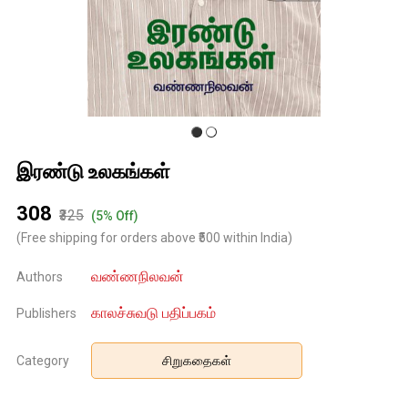
இரண்டு உலகங்கள்
₹308
₹325
(5% Off)
(Free shipping for orders above ₹500 within India)
வண்ணநிலவன்
Authors
காலச்சுவடு பதிப்பகம்
Publishers
Category
சிறுகதைகள்