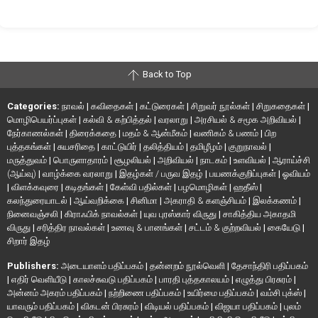
Back to Top
Categories:
நாவல்
|
கவிதைகள்
|
கட்டுரைகள்
|
சிறுவர் நூல்கள்
|
சிறுகதைகள்
|
மொழிபெயர்ப்புகள்
|
கல்வி & கற்பித்தல்
|
வரலாறு
|
அரசியல் & சமூக அறிவியல்
|
நேர்காணல்கள்
|
திரைக்கதை
|
மதம் & ஆன்மீகம்
|
வணிகம் & பணம்
|
பிற
புத்தகங்கள்
|
சுயசரிதை
|
காட்டுயிர்
|
தலித்தியம்
|
தமிழீழம்
|
குறுநாவல்
|
மருத்துவம்
|
பொருளாதாரம்
|
சூழலியல்
|
அறிவியல்
|
நாடகம்
|
உளவியல்
|
ஆராய்ச்சி
(ஆய்வு)
|
வாழ்க்கை வரலாறு
|
இதழ்கள் / பருவ இதழ்
|
பயணக்குறிப்புகள்
|
ஓவியம்
|
விளக்கவுரை
|
கடிதங்கள்
|
கேள்வி பதில்கள்
|
பழமொழிகள்
|
ஹதீஸ்
|
கலந்துரையாடல்
|
ஆய்வறிக்கை
|
சினிமா
|
அகராதி & களஞ்சியம்
|
இலக்கணம்
|
நினைவஞ்சலி
|
கிராஃபிக் நாவல்கள்
|
யுவ புரஸ்கார் விருது
|
சாகித்திய அகாதமி
விருது
|
சரித்திர நாவல்கள்
|
உணவு & பானங்கள்
|
சட்டம் & குற்றவியல்
|
கையேடு
|
சிறார் இதழ்
Publishers:
அடையாளம் பதிப்பகம்
|
தன்னறம் நூல்வெளி
|
தேசாந்திரி பதிப்பகம்
|
எதிர் வெளியீடு
|
காலச்சுவடு பதிப்பகம்
|
பாரதி புத்தகாலயம்
|
எழுத்து பிரசுரம்
|
அன்னம் அகரம் பதிப்பகம்
|
நற்றிணை பதிப்பகம்
|
உயிர்மை பதிப்பகம்
|
வம்சி புக்ஸ்
|
யாவரும் பதிப்பகம்
|
விகடன் பிரசுரம்
|
விடியல் பதிப்பகம்
|
விஜயா பதிப்பகம்
|
புலம்