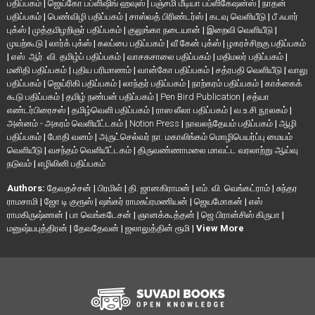
பதிப்பகம்
|
ஜெய்கோ பப்ளிஷிங் ஹவுஸ்
|
பஞ்சமி மீடியா பப்ளிகேஷன்ஸ்
|
நாதன்
பதிப்பகம்
|
பெண்விழி பதிப்பகம்
|
சாஸ்வத் பிரிண்டர்ஸ்
|
கடவு வெளியீடு
|
பீ ஃபார்
புக்ஸ்
|
முத்தமிழறிஞர் பதிப்பகம்
|
குலுங்கா நடையான்
|
இறைவி வெளியீடு
|
முயற்கூடு
|
லார்க் புக்ஸ்
|
கலப்பை பதிப்பகம்
|
வீ கேன் புக்ஸ்
|
ழகரச்சிறகு பதிப்பகம்
|
எஸ். ஆர். வி. தமிழ்ப் பதிப்பகம்
|
வாசகசாலை பதிப்பகம்
|
மதிமலர் பதிப்பகம்
|
மனிதி பதிப்பகம்
|
புதிய பரிமாணம்
|
வான்கோ பதிப்பகம்
|
சத்ரபதி வெளியீடு
|
வாலு
பதிப்பகம்
|
ஜெய்ரிகி பதிப்பகம்
|
லாந்தர் பதிப்பகம்
|
நாற்கரம் பதிப்பகம்
|
காக்கைக்
கூடு பதிப்பகம்
|
தமிழ் நண்பன் பதிப்பகம்
|
Pen Bird Publication
|
சத்யா
எண்டர்பிரைசஸ்
|
தமிழ்வெளி பதிப்பகம்
|
ராஸ லீலா பதிப்பகம்
|
வ.உ.சி நூலகம்
|
அன்னம் - அகரம் வெளியீட்டகம்
|
Notion Press
|
நாவலந்தேயம் பதிப்பகம்
|
ஆழி
பதிப்பகம்
|
போதி வனம்
|
அருட்செல்வர் நா. மகாலிங்கம் மொழிபெயர்ப்பு மையம்
வெளியீடு
|
வசந்தம் வெளியீட்டகம்
|
திருவண்ணாமலை மாவட்ட வரலாற்று ஆய்வு
நடுவம்
|
எழிலினி பதிப்பகம்
Authors:
தேவதச்சன்
|
பிரமிள்
|
தி. ஜானகிராமன்
|
எம். வி. வெங்கட்ராம்
|
சுந்தர
ராமசாமி
|
ஜோ டி குரூஸ்
|
ஷங்கர் ராமசுப்ரமணியன்
|
ஜெயமோகன்
|
எஸ்
ராமகிருஷ்ணன்
|
பா வெங்கடேசன்
|
ஞானக்கூத்தன்
|
ஜெ பிரான்சிஸ் கிருபா
|
மனுஷ்யபுத்திரன்
|
தேவதேவன்
|
ஜலாலுத்தின் ரூமி
|
View More