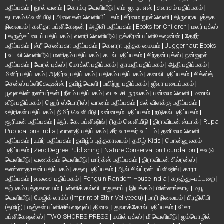
பதிப்பகம்
|
நூல் வனம்
|
கொம்பு வெளியீடு
|
எம். ஐ. டி. எஸ்
|
சுவாசம் பதிப்பகம்
|
தடாகம் வெளியீடு
|
அலைகள் வெளியீட்டகம்
|
சீர்மை நூல்வெளி
|
திருவரசு புத்தக
நிலையம்
|
கவிதா பப்ளிகேஷன்
|
அழிசி பதிப்பகம்
|
Books for Children
|
மலர் புக்ஸ்
|
கருஞ்சட்டைப் பதிப்பகம்
|
வளரி வெளியீடு
|
நக்கீரன் பப்ளிகேஷன்ஸ்
|
தேநீர்
பதிப்பகம்
|
ஸ்ரீ செண்பகா பதிப்பகம்
|
கௌரா புத்தக மையம்
|
Juggernaut Books
|
வடலி வெளியீடு
|
மனிதம் பதிப்பகம்
|
கடல் பதிப்பகம்
|
சிந்தன் புக்ஸ்
|
நன்னூல்
பதிப்பகம்
|
வேரல் புக்ஸ்
|
மோக்லி பதிப்பகம்
|
தாயதி பதிப்பகம்
|
ஆதி பதிப்பகம்
|
மிளிர் பதிப்பகம்
|
அதிர்வு பதிப்பகம்
|
பதிகம் பதிப்பகம்
|
கனலி பதிப்பகம்
|
சிக்ஸ்த்
சென்ஸ் பப்ளிகேஷன்ஸ்
|
தமிழ்வெளி
|
பயிற்று பதிப்பகம்
|
ஜீவா படைப்பகம்
|
பூவுலகின் நண்பர்கள்
|
நீலம் பதிப்பகம்
|
வ. உ. சி. நூலகம்
|
பன்மை வெளி
|
மணல்
வீடு பதிப்பகம்
|
ஹெர் ஸ்டோரிஸ்
|
வானம் பதிப்பகம்
|
கல் விளக்கு பதிப்பகம்
|
உதிரிகள் பதிப்பகம்
|
நிமிர் வெளியீடு
|
உன்னதம் பதிப்பகம்
|
நடுகல் பதிப்பகம்
|
சூரியன் பதிப்பகம்
|
ஆர். கே. பப்ளிஷிங்
|
ரிதம் வெளியீடு
|
திராவிடன் ஸ்டாக்
|
Rupa
Publications India
|
வானதி பதிப்பகம்
|
சீர் வாசகர் வட்டம்
|
தனிமை வெளி
பதிப்பகம்
|
உயிர் பதிப்பகம்
|
தமிழ்ப் புத்தகாலயம்
|
தமிழ் Kids
|
பொன்னுலகம்
பதிப்பகம்
|
Zero Degree Publishing
|
Nature Conservation Foundation
|
சுவடு
வெளியீடு
|
வணக்கம் வெளியீடு
|
மார்க்ஸ் பதிப்பகம்
|
திராவிடன் சில்ரன்ஸ்
|
கண்ணதாசன் பதிப்பகம்
|
கதவு பதிப்பகம்
|
ஆல் சில்ட்ரன் பப்ளிஷிங்
|
காரா
பதிப்பகம்
|
வலசை பதிப்பகம்
|
Penguin Random House India
|
கருத்து=பட்டறை
|
கற்பகம் புத்தகாலயம்
|
பள்ளிக் கல்வி பாதுகாப்பு இயக்கம்
|
மின்னங்காடி
|
மயூ
வெளியீடு
|
மேஜிக் லாம்ப் (Imprint of Ethir Veliyeedu)
|
பாரி நிலையம்
|
பிரதிலிபி
(தமிழ்)
|
மஞ்சுள் பப்ளிசிங் ஹவுஸ்
|
தினவு
|
துலாக்கோல் பதிப்பகம்
|
விசா
பப்ளிகேஷன்ஸ்
|
TWO SHORES PRESS
|
மயில் புக்ஸ்
|
மீ வெளியீடு
|
ஐம்பொழில்