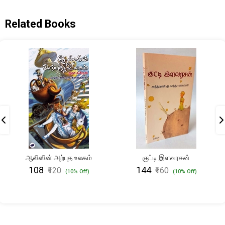
Related Books
ஆலிஸின் அற்புத உலகம்
குட்டி இளவரசன்
₹108
₹144
₹120
₹160
(10% Off)
(10% Off)