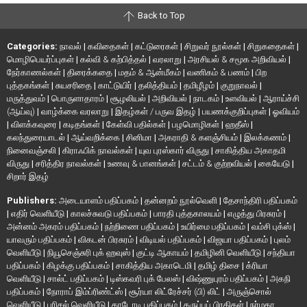
Back to Top
Categories:
நாவல்
|
கவிதைகள்
|
கட்டுரைகள்
|
சிறுவர் நூல்கள்
|
சிறுகதைகள்
|
மொழிபெயர்ப்புகள்
|
கல்வி & கற்பித்தல்
|
வரலாறு
|
அரசியல் & சமூக அறிவியல்
|
நேர்காணல்கள்
|
திரைக்கதை
|
மதம் & ஆன்மீகம்
|
வணிகம் & பணம்
|
பிற
புத்தகங்கள்
|
சுயசரிதை
|
காட்டுயிர்
|
தலித்தியம்
|
தமிழீழம்
|
குறுநாவல்
|
மருத்துவம்
|
பொருளாதாரம்
|
சூழலியல்
|
அறிவியல்
|
நாடகம்
|
உளவியல்
|
ஆராய்ச்சி
(ஆய்வு)
|
வாழ்க்கை வரலாறு
|
இதழ்கள் / பருவ இதழ்
|
பயணக்குறிப்புகள்
|
ஓவியம்
|
விளக்கவுரை
|
கடிதங்கள்
|
கேள்வி பதில்கள்
|
பழமொழிகள்
|
ஹதீஸ்
|
கலந்துரையாடல்
|
ஆய்வறிக்கை
|
சினிமா
|
அகராதி & களஞ்சியம்
|
இலக்கணம்
|
நினைவஞ்சலி
|
கிராஃபிக் நாவல்கள்
|
யுவ புரஸ்கார் விருது
|
சாகித்திய அகாதமி
விருது
|
சரித்திர நாவல்கள்
|
உணவு & பானங்கள்
|
சட்டம் & குற்றவியல்
|
கையேடு
|
சிறார் இதழ்
Publishers:
அடையாளம் பதிப்பகம்
|
தன்னறம் நூல்வெளி
|
தேசாந்திரி பதிப்பகம்
|
எதிர் வெளியீடு
|
காலச்சுவடு பதிப்பகம்
|
பாரதி புத்தகாலயம்
|
எழுத்து பிரசுரம்
|
அன்னம் அகரம் பதிப்பகம்
|
நற்றிணை பதிப்பகம்
|
உயிர்மை பதிப்பகம்
|
வம்சி புக்ஸ்
|
யாவரும் பதிப்பகம்
|
விகடன் பிரசுரம்
|
விடியல் பதிப்பகம்
|
விஜயா பதிப்பகம்
|
புலம்
வெளியீடு
|
நியூசெஞ்சுரி புக் ஹவுஸ்
|
குட்டி ஆகாயம்
|
தமிழினி வெளியீடு
|
சந்தியா
பதிப்பகம்
|
கிழக்கு பதிப்பகம்
|
சாகித்திய அகாடெமி
|
தமிழ் திசை
|
க்ரியா
வெளியீடு
|
சால்ட் பதிப்பகம்
|
டிஸ்கவரி புக் பேலஸ்
|
விஷ்ணுபுரம் பதிப்பகம்
|
அகநி
பதிப்பகம்
|
நோராப் இம்ப்ரிண்ட்ஸ்
|
சூர்யா லிட்ரேச்சர் (பி) லிட்
|
அருஞ்சொல்
வெளியீடு
|
பரிசல் வெளியீடு
|
காடோடி பதிப்பகம்
|
கருப்புப் பிரதிகள்
|
நர்மதா