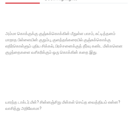
அம்மா கொக்குக்கு குஞ்சுக்கொக்கின் மீதுள்ள பாசம், சுட்டித்தனம்
மாறாத பிள்ளையின் குறும்பு, குளத்தங்கரையில் குஞ்சுக்கொக்கு
எதிர்கொள்ளும் புதிய சிக்கல், பிரச்சனைக்குத் தீர்வு கண்ட மீன்களென
குழந்தைகளை வசீகரிக்கும் ஒரு கொக்கின் கதை இது.
யாரந்த டாக்டர்.மீன்? சின்னஞ்சிறு மீன்கள் செய்த வைத்தியம் என்ன?
வாசித்து அறிவோமா?