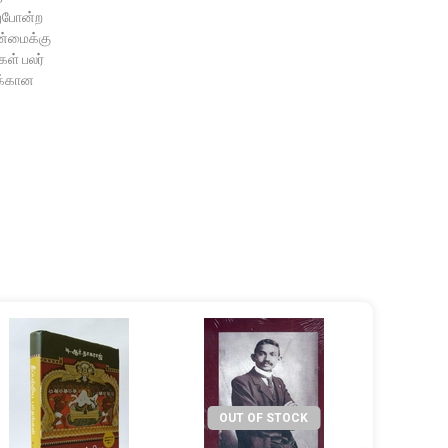
துபோன்ற
ன்மைக்கு
கள் பலர்
ுக்கான
OUT OF STOCK