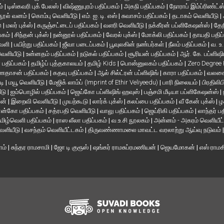
ம்
|
டிஸ்கவரி புக் பேலஸ்
|
விஷ்ணுபுரம் பதிப்பகம்
|
அகநி பதிப்பகம்
|
நோராப் இம்ப்ரிண்ட்ஸ
நூல் வனம்
|
கொம்பு வெளியீடு
|
எம். ஐ. டி. எஸ்
|
சுவாசம் பதிப்பகம்
|
தடாகம் வெளியீடு
|
en
|
மலர் புக்ஸ்
|
கருஞ்சட்டைப் பதிப்பகம்
|
வளரி வெளியீடு
|
நக்கீரன் பப்ளிகேஷன்ஸ்
|
தேந
பகம்
|
சிந்தன் புக்ஸ்
|
நன்னூல் பதிப்பகம்
|
வேரல் புக்ஸ்
|
மோக்லி பதிப்பகம்
|
தாயதி பதிப
வெளி
|
பயிற்று பதிப்பகம்
|
ஜீவா படைப்பகம்
|
பூவுலகின் நண்பர்கள்
|
நீலம் பதிப்பகம்
|
வ. உ
 வெளியீடு
|
உன்னதம் பதிப்பகம்
|
நடுகல் பதிப்பகம்
|
சூரியன் பதிப்பகம்
|
ஆர். கே. பப்ளிஷி
் பதிப்பகம்
|
தமிழ்ப் புத்தகாலயம்
|
தமிழ் Kids
|
பொன்னுலகம் பதிப்பகம்
|
Zero Degree
தாசன் பதிப்பகம்
|
கதவு பதிப்பகம்
|
ஆல் சில்ட்ரன் பப்ளிஷிங்
|
காரா பதிப்பகம்
|
வலசை 
டி
|
மயூ வெளியீடு
|
மேஜிக் லாம்ப் (Imprint of Ethir Veliyeedu)
|
பாரி நிலையம்
|
பிரதிலிப
ீடு
|
ஐம்பொழில் பதிப்பகம்
|
ஜெய்கோ பப்ளிஷிங் ஹவுஸ்
|
பஞ்சமி மீடியா பப்ளிகேஷன்ஸ்
|
ான்
|
இறைவி வெளியீடு
|
முயற்கூடு
|
லார்க் புக்ஸ்
|
கலப்பை பதிப்பகம்
|
வீ கேன் புக்ஸ்
|
ழ
ன்கோ பதிப்பகம்
|
சத்ரபதி வெளியீடு
|
வாலு பதிப்பகம்
|
ஜெய்ரிகி பதிப்பகம்
|
லாந்தர் ப
மிழ்வெளி பதிப்பகம்
|
ராஸ லீலா பதிப்பகம்
|
வ.உ.சி நூலகம்
|
அன்னம் - அகரம் வெளியீட
வெளியீடு
|
வசந்தம் வெளியீட்டகம்
|
திருவண்ணாமலை மாவட்ட வரலாற்று ஆய்வு நடுவம்
ாம்
|
சுந்தர ராமசாமி
|
ஜோ டி குரூஸ்
|
ஷங்கர் ராமசுப்ரமணியன்
|
ஜெயமோகன்
|
எஸ் ராம