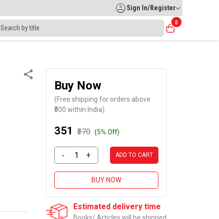
Sign In/Register
0
Buy Now
(Free shipping for orders above
₹500 within India)
₹351
₹370
(5% Off)
-
+
ADD TO CART
BUY NOW
Estimated delivery time
Books/ Articles will be shipped