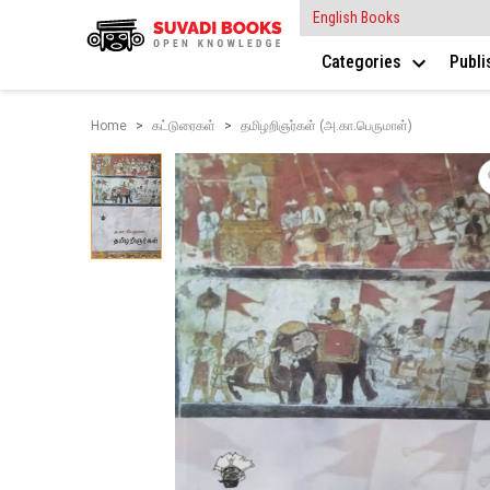
English Books
Categories
Publ
Home
கட்டுரைகள்
தமிழறிஞர்கள் (அ.கா.பெருமாள்)