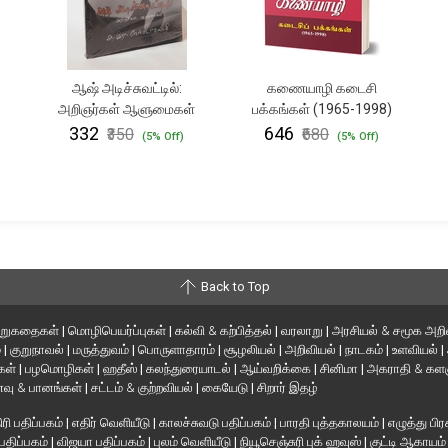
ஆஷ் அடிச்சுவட்டில்:
கணையாழி கடைசி
அறிஞர்கள் ஆளுமைகள்
பக்கங்கள் (1965-1998)
₹332
₹646
₹350
₹680
(5% Off)
(5% Off)
Back to Top
ிறுகதைகள்
|
மொழிபெயர்ப்புகள்
|
கல்வி & கற்பித்தல்
|
வரலாறு
|
அரசியல் & சமூக அறி
்
|
குறுநாவல்
|
மருத்துவம்
|
பொருளாதாரம்
|
சூழலியல்
|
அறிவியல்
|
நாடகம்
|
உளவியல்
|
்கள்
|
பழமொழிகள்
|
ஹதீஸ்
|
கலந்துரையாடல்
|
ஆய்வறிக்கை
|
சினிமா
|
அகராதி & களஞ
வு & பானங்கள்
|
சட்டம் & குற்றவியல்
|
கையேடு
|
சிறார் இதழ்
ரி பதிப்பகம்
|
எதிர் வெளியீடு
|
காலச்சுவடு பதிப்பகம்
|
பாரதி புத்தகாலயம்
|
எழுத்து பிர
 பதிப்பகம்
|
விஜயா பதிப்பகம்
|
புலம் வெளியீடு
|
நியூசெஞ்சுரி புக் ஹவுஸ்
|
குட்டி ஆகாயம