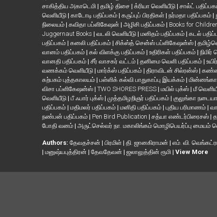
சாகித்திய அகாடெமி
|
தமிழ் திசை
|
க்ரியா வெளியீடு
|
சால்ட் பதிப்பக
வெளியீடு
|
காடோடி பதிப்பகம்
|
கருப்புப் பிரதிகள்
|
நர்மதா பதிப்பகம்
|
நிலையம்
|
கவிதா பப்ளிகேஷன்
|
அழிசி பதிப்பகம்
|
Books for Childr
Juggernaut Books
|
வடலி வெளியீடு
|
மனிதம் பதிப்பகம்
|
கடல் பதிப்
பதிப்பகம்
|
கனலி பதிப்பகம்
|
சிக்ஸ்த் சென்ஸ் பப்ளிகேஷன்ஸ்
|
தமிழ்
வானம் பதிப்பகம்
|
கல் விளக்கு பதிப்பகம்
|
உதிரிகள் பதிப்பகம்
|
நிமிர்
வானதி பதிப்பகம்
|
சீர் வாசகர் வட்டம்
|
தனிமை வெளி பதிப்பகம்
|
உயிர
வணக்கம் வெளியீடு
|
மார்க்ஸ் பதிப்பகம்
|
திராவிடன் சில்ரன்ஸ்
|
கண்ண
கற்பகம் புத்தகாலயம்
|
பள்ளிக் கல்வி பாதுகாப்பு இயக்கம்
|
மின்னங்கா
விசா பப்ளிகேஷன்ஸ்
|
TWO SHORES PRESS
|
மயில் புக்ஸ்
|
மீ வெளிய
வெளியீடு
|
பீ ஃபார் புக்ஸ்
|
முத்தமிழறிஞர் பதிப்பகம்
|
குலுங்கா நடைய
பதிப்பகம்
|
மதிமலர் பதிப்பகம்
|
மனிதி பதிப்பகம்
|
புதிய பரிமாணம்
|
வா
நண்பன் பதிப்பகம்
|
Pen Bird Publication
|
சத்யா எண்டர்பிரைசஸ்
|
த
போதி வனம்
|
அருட்செல்வர் நா. மகாலிங்கம் மொழிபெயர்ப்பு மையம் 
Authors:
தேவதச்சன்
|
பிரமிள்
|
தி. ஜானகிராமன்
|
எம். வி. வெங்கட்ர
|
மனுஷ்யபுத்திரன்
|
தேவதேவன்
|
ஜலாலுத்தின் ரூமி
|
View More