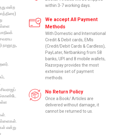
within 3-7 working days.
்தது என்ற
யாத்திரை)
We accept All Payment
று
ிள்ளை
Methods
மாநிலக்
With Domestic and International
கேசவராய
Credit & Debit cards, EMIs
ி நானூறு,
(Credit/Debit Cards & Cardless),
PayLater, Netbanking from 58
banks, UPI and 8 mobile wallets,
றனர்.
Razorpay provides the most
extensive set of payment
ம்,
methods.
.
சிவராஜப்
No Return Policy
க்கொண்டே
Once a Book/ Articles are
ொள்ள
delivered without damage, it
cannot be returned to us.
கள்.
ிள்ளைகள்.
கள் என்று
்