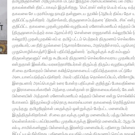
தமிழறிஞர்களின் அறிமுகமாக மட்டும் இந்நூல் அமையவில்லை; பல அரிய
தகவல்களின் திரட்டாகவும் இருக்கிறது. ‘மெட்ராஸ்’ என்ற பெயர் எப்படி வந
தகவலை சே.ப.நரசிம்மலு நாயுடு தன்னுடைய நூலில் (ஆரியர் திவ்ய தேச 
குறிப்பிட்டிருக்கிறார். ஆதிசங்கரர், திருஞானசம்பந்தரை ‘திராவிட சிசு’ என்
குறிப்பிட்ட தகவலை முதன்முதலில் எழுதியவர் மனோன்மணீயம் சுந்தரம் ப
(திருஞானசம்பந்தர் கால ஆராய்ச்சி). சென்னை ராஜதானிக் கல்லூரியில் (
கல்லூரி) முதன்முதலில் எம்.ஏ. தமிழ் பட்டம் பெற்றவர் திருமணம் செல்வ
முதலியார்; பல நீதி நூல்களை (ஆசாரக்கோவை, அறநெறிச்சாரம், பழமொழ
முதுமொழிக்காஞ்சி) இவர் பதிப்பித்துள்ளார். ‘தமிழுக்குக் கதி கம்பனும்
திருவள்ளுவனும்’ என்று கூறியவர் திருமணம் செல்வகேசவராய முதலியார்
என்றுதான் இலக்கிய வரலாற்றாசிரியர்கள் திரும்பத் திரும்ப எழுதிவருகின்
சி.வை.தாமோதரம் பிள்ளை கலித்தொகையைப் பதிப்பித்தவராக மட்டுமே
அடையாளப்படுத்தப்படுகிறார். அவர் பதிப்பித்த தொல்காப்பியம், வீரசோழிய
இறையனார் அகப்பொருள் உரை போன்ற பதிப்புகள் குறித்துப் பேசுவதில்லை
மு.இராகவையங்காரின் அத்தை மகன்தான் ரா.இராகவையங்கார்; கே.என்.
பிள்ளையின் அத்தான் மனோன்மணீயம் சுந்தரம் பிள்ளை என்று சொல்லி
போகலாம். இந்நூல்வழி மற்றொரு சுவாரஸ்யமான தகவலைத் தெரிந்துக
முடிந்தது. தமிழறிஞர்கள் பலருக்கும் ஒன்றுக்கும் மேற்பட்ட மனைவியர்
இருந்திருக்கிறார்கள். சி.வை.தா.வுக்கு மூன்று மனைவியர்; பத்து பிள்ளை
வெள்ளக்கால் ப.சுப்பிரமணிய முதலியாருக்கு இரண்டு மனைவியர்; ஆறு ப
எல்.டி.சாமிக்கண்ணுப் பிள்ளைக்கு இரண்டு மனைவியர்; பதினாறு பிள்ளை
இப்பட்டியல் நீள்கிறது. பதினைந்து வயதில் முதல் திருமணம் செய்த நாவலர