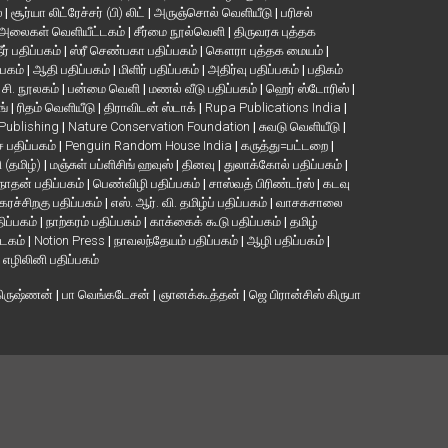
்
|
சூர்யா லிட்ரேச்சர் (பி) லிட்
|
அருஞ்சொல் வெளியீடு
|
பரிசல்
அலைகள் வெளியீட்டகம்
|
சீர்மை நூல்வெளி
|
திருவரசு புத்தக
ீர் பதிப்பகம்
|
ஸ்ரீ செண்பகா பதிப்பகம்
|
கௌரா புத்தக மையம்
|
்பகம்
|
ஆதி பதிப்பகம்
|
மிளிர் பதிப்பகம்
|
அதிர்வு பதிப்பகம்
|
பதிகம்
. சி. நூலகம்
|
பன்மை வெளி
|
மணல் வீடு பதிப்பகம்
|
ஹெர் ஸ்டோரிஸ்
|
ங்
|
ரிதம் வெளியீடு
|
திராவிடன் ஸ்டாக்
|
Rupa Publications India
|
 Publishing
|
Nature Conservation Foundation
|
சுவடு வெளியீடு
|
பதிப்பகம்
|
Penguin Random House India
|
கருத்து=பட்டறை
|
ி (தமிழ்)
|
மஞ்சுள் பப்ளிசிங் ஹவுஸ்
|
தினவு
|
துலாக்கோல் பதிப்பகம்
|
நாதன் பதிப்பகம்
|
பெண்விழி பதிப்பகம்
|
சாஸ்வத் பிரிண்டர்ஸ்
|
கடவு
கரச்சிறகு பதிப்பகம்
|
எஸ். ஆர். வி. தமிழ்ப் பதிப்பகம்
|
வாசகசாலை
திப்பகம்
|
நாற்கரம் பதிப்பகம்
|
காக்கைக் கூடு பதிப்பகம்
|
தமிழ்
்டகம்
|
Notion Press
|
நாவலந்தேயம் பதிப்பகம்
|
ஆழி பதிப்பகம்
|
|
எழிலினி பதிப்பகம்
கிருஷ்ணன்
|
பா வெங்கடேசன்
|
ஞானக்கூத்தன்
|
ஜெ பிரான்சிஸ் கிருபா