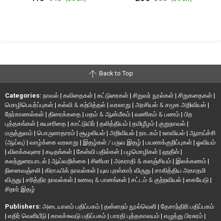
Back to Top
Categories:
நாவல்
|
கவிதைகள்
|
கட்டுரைகள்
|
சிறுவர் நூல்கள்
|
சிறுகதைகள்
|
மொழிபெயர்ப்புகள்
|
கல்வி & கற்பித்தல்
|
வரலாறு
|
அரசியல் & சமூக அறிவியல்
|
நேர்காணல்கள்
|
திரைக்கதை
|
மதம் & ஆன்மீகம்
|
வணிகம் & பணம்
|
பிற
புத்தகங்கள்
|
சுயசரிதை
|
காட்டுயிர்
|
தலித்தியம்
|
தமிழீழம்
|
குறுநாவல்
|
மருத்துவம்
|
பொருளாதாரம்
|
சூழலியல்
|
அறிவியல்
|
நாடகம்
|
உளவியல்
|
ஆராய்ச்சி
(ஆய்வு)
|
வாழ்க்கை வரலாறு
|
இதழ்கள் / பருவ இதழ்
|
பயணக்குறிப்புகள்
|
ஓவியம்
|
விளக்கவுரை
|
கடிதங்கள்
|
கேள்வி பதில்கள்
|
பழமொழிகள்
|
ஹதீஸ்
|
கலந்துரையாடல்
|
ஆய்வறிக்கை
|
சினிமா
|
அகராதி & களஞ்சியம்
|
இலக்கணம்
|
நினைவஞ்சலி
|
கிராஃபிக் நாவல்கள்
|
யுவ புரஸ்கார் விருது
|
சாகித்திய அகாதமி
விருது
|
சரித்திர நாவல்கள்
|
உணவு & பானங்கள்
|
சட்டம் & குற்றவியல்
|
கையேடு
|
சிறார் இதழ்
Publishers:
அடையாளம் பதிப்பகம்
|
தன்னறம் நூல்வெளி
|
தேசாந்திரி பதிப்பகம்
|
எதிர் வெளியீடு
|
காலச்சுவடு பதிப்பகம்
|
பாரதி புத்தகாலயம்
|
எழுத்து பிரசுரம்
|