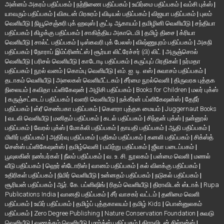
அன்னம் அகரம் பதிப்பகம்
|
நற்றிணை பதிப்பகம்
|
உயிர்மை பதிப்பகம்
|
வம்சி புக்ஸ்
|
யாவரும் பதிப்பகம்
|
விகடன் பிரசுரம்
|
விடியல் பதிப்பகம்
|
விஜயா பதிப்பகம்
|
புலம்
வெளியீடு
|
நியூசெஞ்சுரி புக் ஹவுஸ்
|
குட்டி ஆகாயம்
|
தமிழினி வெளியீடு
|
சந்தியா
பதிப்பகம்
|
கிழக்கு பதிப்பகம்
|
சாகித்திய அகாடெமி
|
தமிழ் திசை
|
க்ரியா
வெளியீடு
|
சால்ட் பதிப்பகம்
|
டிஸ்கவரி புக் பேலஸ்
|
விஷ்ணுபுரம் பதிப்பகம்
|
அகநி
பதிப்பகம்
|
நோராப் இம்ப்ரிண்ட்ஸ்
|
சூர்யா லிட்ரேச்சர் (பி) லிட்
|
அருஞ்சொல்
வெளியீடு
|
பரிசல் வெளியீடு
|
காடோடி பதிப்பகம்
|
கருப்புப் பிரதிகள்
|
நர்மதா
பதிப்பகம்
|
நூல் வனம்
|
கொம்பு வெளியீடு
|
எம். ஐ. டி. எஸ்
|
சுவாசம் பதிப்பகம்
|
தடாகம் வெளியீடு
|
அலைகள் வெளியீட்டகம்
|
சீர்மை நூல்வெளி
|
திருவரசு புத்தக
நிலையம்
|
கவிதா பப்ளிகேஷன்
|
அழிசி பதிப்பகம்
|
Books for Children
|
மலர் புக்ஸ்
|
கருஞ்சட்டைப் பதிப்பகம்
|
வளரி வெளியீடு
|
நக்கீரன் பப்ளிகேஷன்ஸ்
|
தேநீர்
பதிப்பகம்
|
ஸ்ரீ செண்பகா பதிப்பகம்
|
கௌரா புத்தக மையம்
|
Juggernaut Books
|
வடலி வெளியீடு
|
மனிதம் பதிப்பகம்
|
கடல் பதிப்பகம்
|
சிந்தன் புக்ஸ்
|
நன்னூல்
பதிப்பகம்
|
வேரல் புக்ஸ்
|
மோக்லி பதிப்பகம்
|
தாயதி பதிப்பகம்
|
ஆதி பதிப்பகம்
|
மிளிர் பதிப்பகம்
|
அதிர்வு பதிப்பகம்
|
பதிகம் பதிப்பகம்
|
கனலி பதிப்பகம்
|
சிக்ஸ்த்
சென்ஸ் பப்ளிகேஷன்ஸ்
|
தமிழ்வெளி
|
பயிற்று பதிப்பகம்
|
ஜீவா படைப்பகம்
|
பூவுலகின் நண்பர்கள்
|
நீலம் பதிப்பகம்
|
வ. உ. சி. நூலகம்
|
பன்மை வெளி
|
மணல்
வீடு பதிப்பகம்
|
ஹெர் ஸ்டோரிஸ்
|
வானம் பதிப்பகம்
|
கல் விளக்கு பதிப்பகம்
|
உதிரிகள் பதிப்பகம்
|
நிமிர் வெளியீடு
|
உன்னதம் பதிப்பகம்
|
நடுகல் பதிப்பகம்
|
சூரியன் பதிப்பகம்
|
ஆர். கே. பப்ளிஷிங்
|
ரிதம் வெளியீடு
|
திராவிடன் ஸ்டாக்
|
Rupa
Publications India
|
வானதி பதிப்பகம்
|
சீர் வாசகர் வட்டம்
|
தனிமை வெளி
பதிப்பகம்
|
உயிர் பதிப்பகம்
|
தமிழ்ப் புத்தகாலயம்
|
தமிழ் Kids
|
பொன்னுலகம்
பதிப்பகம்
|
Zero Degree Publishing
|
Nature Conservation Foundation
|
சுவடு
வெளியீடு
|
வணக்கம் வெளியீடு
|
மார்க்ஸ் பதிப்பகம்
|
திராவிடன் சில்ரன்ஸ்
|