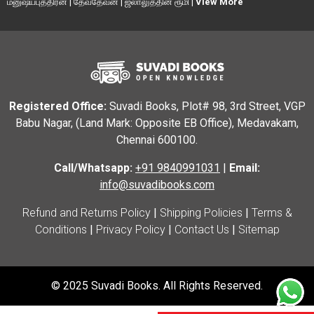
மனுஷ்யபுத்திரன்
|
தேவதேவன்
|
ஜலாலுத்தின் ரூமி
|
View More
Registered Office:
Suvadi Books, Plot# 98, 3rd Street, VGP
Babu Nagar, (Land Mark: Opposite EB Office), Medavakam,
Chennai 600100.
Call/Whatsapp:
+91 9840991031
|
Email:
info@suvadibooks.com
Refund and Returns Policy
|
Shipping Policies
|
Terms &
Conditions
|
Privacy Policy
|
Contact Us
|
Sitemap
© 2025 Suvadi Books. All Rights Reserved.