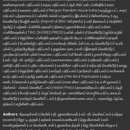
கண்ணதாசன் பதிப்பகம்
|
கதவு பதிப்பகம்
|
ஆல் சில்ட்ரன் பப்ளிஷிங்
|
காரா
பதிப்பகம்
|
வலசை பதிப்பகம்
|
Penguin Random House India
|
கருத்து=பட்டறை
|
கற்பகம் புத்தகாலயம்
|
பள்ளிக் கல்வி பாதுகாப்பு இயக்கம்
|
மின்னங்காடி
|
மயூ
வெளியீடு
|
மேஜிக் லாம்ப் (Imprint of Ethir Veliyeedu)
|
பாரி நிலையம்
|
பிரதிலிபி
(தமிழ்)
|
மஞ்சுள் பப்ளிசிங் ஹவுஸ்
|
தினவு
|
துலாக்கோல் பதிப்பகம்
|
விசா
பப்ளிகேஷன்ஸ்
|
TWO SHORES PRESS
|
மயில் புக்ஸ்
|
மீ வெளியீடு
|
ஐம்பொழில்
பதிப்பகம்
|
ஜெய்கோ பப்ளிஷிங் ஹவுஸ்
|
பஞ்சமி மீடியா பப்ளிகேஷன்ஸ்
|
நாதன்
பதிப்பகம்
|
பெண்விழி பதிப்பகம்
|
சாஸ்வத் பிரிண்டர்ஸ்
|
கடவு வெளியீடு
|
பீ ஃபார்
புக்ஸ்
|
முத்தமிழறிஞர் பதிப்பகம்
|
குலுங்கா நடையான்
|
இறைவி வெளியீடு
|
முயற்கூடு
|
லார்க் புக்ஸ்
|
கலப்பை பதிப்பகம்
|
வீ கேன் புக்ஸ்
|
ழகரச்சிறகு பதிப்பகம்
|
எஸ். ஆர். வி. தமிழ்ப் பதிப்பகம்
|
வாசகசாலை பதிப்பகம்
|
மதிமலர் பதிப்பகம்
|
மனிதி பதிப்பகம்
|
புதிய பரிமாணம்
|
வான்கோ பதிப்பகம்
|
சத்ரபதி வெளியீடு
|
வாலு
பதிப்பகம்
|
ஜெய்ரிகி பதிப்பகம்
|
லாந்தர் பதிப்பகம்
|
நாற்கரம் பதிப்பகம்
|
காக்கைக்
கூடு பதிப்பகம்
|
தமிழ் நண்பன் பதிப்பகம்
|
Pen Bird Publication
|
சத்யா
எண்டர்பிரைசஸ்
|
தமிழ்வெளி பதிப்பகம்
|
ராஸ லீலா பதிப்பகம்
|
வ.உ.சி நூலகம்
|
அன்னம் - அகரம் வெளியீட்டகம்
|
Notion Press
|
நாவலந்தேயம் பதிப்பகம்
|
ஆழி
பதிப்பகம்
|
போதி வனம்
|
அருட்செல்வர் நா. மகாலிங்கம் மொழிபெயர்ப்பு மையம்
வெளியீடு
|
வசந்தம் வெளியீட்டகம்
|
திருவண்ணாமலை மாவட்ட வரலாற்று ஆய்வு
நடுவம்
|
எழிலினி பதிப்பகம்
Authors:
தேவதச்சன்
|
பிரமிள்
|
தி. ஜானகிராமன்
|
எம். வி. வெங்கட்ராம்
|
சுந்தர
ராமசாமி
|
ஜோ டி குரூஸ்
|
ஷங்கர் ராமசுப்ரமணியன்
|
ஜெயமோகன்
|
எஸ்
ராமகிருஷ்ணன்
|
பா வெங்கடேசன்
|
ஞானக்கூத்தன்
|
ஜெ பிரான்சிஸ் கிருபா
|