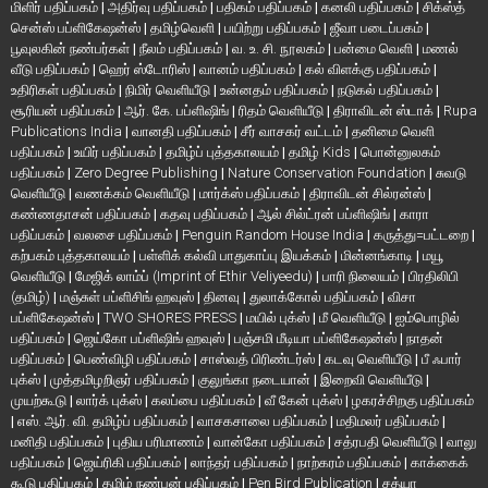
மிளிர் பதிப்பகம்
|
அதிர்வு பதிப்பகம்
|
பதிகம் பதிப்பகம்
|
கனலி பதிப்பகம்
|
சிக்ஸ்த்
சென்ஸ் பப்ளிகேஷன்ஸ்
|
தமிழ்வெளி
|
பயிற்று பதிப்பகம்
|
ஜீவா படைப்பகம்
|
பூவுலகின் நண்பர்கள்
|
நீலம் பதிப்பகம்
|
வ. உ. சி. நூலகம்
|
பன்மை வெளி
|
மணல்
வீடு பதிப்பகம்
|
ஹெர் ஸ்டோரிஸ்
|
வானம் பதிப்பகம்
|
கல் விளக்கு பதிப்பகம்
|
உதிரிகள் பதிப்பகம்
|
நிமிர் வெளியீடு
|
உன்னதம் பதிப்பகம்
|
நடுகல் பதிப்பகம்
|
சூரியன் பதிப்பகம்
|
ஆர். கே. பப்ளிஷிங்
|
ரிதம் வெளியீடு
|
திராவிடன் ஸ்டாக்
|
Rupa
Publications India
|
வானதி பதிப்பகம்
|
சீர் வாசகர் வட்டம்
|
தனிமை வெளி
பதிப்பகம்
|
உயிர் பதிப்பகம்
|
தமிழ்ப் புத்தகாலயம்
|
தமிழ் Kids
|
பொன்னுலகம்
பதிப்பகம்
|
Zero Degree Publishing
|
Nature Conservation Foundation
|
சுவடு
வெளியீடு
|
வணக்கம் வெளியீடு
|
மார்க்ஸ் பதிப்பகம்
|
திராவிடன் சில்ரன்ஸ்
|
கண்ணதாசன் பதிப்பகம்
|
கதவு பதிப்பகம்
|
ஆல் சில்ட்ரன் பப்ளிஷிங்
|
காரா
பதிப்பகம்
|
வலசை பதிப்பகம்
|
Penguin Random House India
|
கருத்து=பட்டறை
|
கற்பகம் புத்தகாலயம்
|
பள்ளிக் கல்வி பாதுகாப்பு இயக்கம்
|
மின்னங்காடி
|
மயூ
வெளியீடு
|
மேஜிக் லாம்ப் (Imprint of Ethir Veliyeedu)
|
பாரி நிலையம்
|
பிரதிலிபி
(தமிழ்)
|
மஞ்சுள் பப்ளிசிங் ஹவுஸ்
|
தினவு
|
துலாக்கோல் பதிப்பகம்
|
விசா
பப்ளிகேஷன்ஸ்
|
TWO SHORES PRESS
|
மயில் புக்ஸ்
|
மீ வெளியீடு
|
ஐம்பொழில்
பதிப்பகம்
|
ஜெய்கோ பப்ளிஷிங் ஹவுஸ்
|
பஞ்சமி மீடியா பப்ளிகேஷன்ஸ்
|
நாதன்
பதிப்பகம்
|
பெண்விழி பதிப்பகம்
|
சாஸ்வத் பிரிண்டர்ஸ்
|
கடவு வெளியீடு
|
பீ ஃபார்
புக்ஸ்
|
முத்தமிழறிஞர் பதிப்பகம்
|
குலுங்கா நடையான்
|
இறைவி வெளியீடு
|
முயற்கூடு
|
லார்க் புக்ஸ்
|
கலப்பை பதிப்பகம்
|
வீ கேன் புக்ஸ்
|
ழகரச்சிறகு பதிப்பகம்
|
எஸ். ஆர். வி. தமிழ்ப் பதிப்பகம்
|
வாசகசாலை பதிப்பகம்
|
மதிமலர் பதிப்பகம்
|
மனிதி பதிப்பகம்
|
புதிய பரிமாணம்
|
வான்கோ பதிப்பகம்
|
சத்ரபதி வெளியீடு
|
வாலு
பதிப்பகம்
|
ஜெய்ரிகி பதிப்பகம்
|
லாந்தர் பதிப்பகம்
|
நாற்கரம் பதிப்பகம்
|
காக்கைக்
கூடு பதிப்பகம்
|
தமிழ் நண்பன் பதிப்பகம்
|
Pen Bird Publication
|
சத்யா