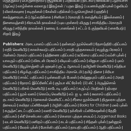
மருத்துவம்
|
பொருளாதாரம்
|
சூழலியல்
|
அறிவியல்
|
நாடகம்
|
உளவியல்
|
ஆராய்ச்சி
(ஆய்வு)
|
வாழ்க்கை வரலாறு
|
இதழ்கள் / பருவ இதழ்
|
பயணக்குறிப்புகள்
|
ஓவியம்
|
விளக்கவுரை
|
கடிதங்கள்
|
கேள்வி பதில்கள்
|
பழமொழிகள்
|
ஹதீஸ்
|
கலந்துரையாடல்
|
ஆய்வறிக்கை
|
சினிமா
|
அகராதி & களஞ்சியம்
|
இலக்கணம்
|
நினைவஞ்சலி
|
கிராஃபிக் நாவல்கள்
|
யுவ புரஸ்கார் விருது
|
சாகித்திய அகாதமி
விருது
|
சரித்திர நாவல்கள்
|
உணவு & பானங்கள்
|
சட்டம் & குற்றவியல்
|
கையேடு
|
சிறார் இதழ்
Publishers:
அடையாளம் பதிப்பகம்
|
தன்னறம் நூல்வெளி
|
தேசாந்திரி பதிப்பகம்
|
எதிர் வெளியீடு
|
காலச்சுவடு பதிப்பகம்
|
பாரதி புத்தகாலயம்
|
எழுத்து பிரசுரம்
|
அன்னம் அகரம் பதிப்பகம்
|
நற்றிணை பதிப்பகம்
|
உயிர்மை பதிப்பகம்
|
வம்சி புக்ஸ்
|
யாவரும் பதிப்பகம்
|
விகடன் பிரசுரம்
|
விடியல் பதிப்பகம்
|
விஜயா பதிப்பகம்
|
புலம்
வெளியீடு
|
நியூசெஞ்சுரி புக் ஹவுஸ்
|
குட்டி ஆகாயம்
|
தமிழினி வெளியீடு
|
சந்தியா
பதிப்பகம்
|
கிழக்கு பதிப்பகம்
|
சாகித்திய அகாடெமி
|
தமிழ் திசை
|
க்ரியா
வெளியீடு
|
சால்ட் பதிப்பகம்
|
டிஸ்கவரி புக் பேலஸ்
|
விஷ்ணுபுரம் பதிப்பகம்
|
அகநி
பதிப்பகம்
|
நோராப் இம்ப்ரிண்ட்ஸ்
|
சூர்யா லிட்ரேச்சர் (பி) லிட்
|
அருஞ்சொல்
வெளியீடு
|
பரிசல் வெளியீடு
|
காடோடி பதிப்பகம்
|
கருப்புப் பிரதிகள்
|
நர்மதா
பதிப்பகம்
|
நூல் வனம்
|
கொம்பு வெளியீடு
|
எம். ஐ. டி. எஸ்
|
சுவாசம் பதிப்பகம்
|
தடாகம் வெளியீடு
|
அலைகள் வெளியீட்டகம்
|
சீர்மை நூல்வெளி
|
திருவரசு புத்தக
நிலையம்
|
கவிதா பப்ளிகேஷன்
|
அழிசி பதிப்பகம்
|
Books for Children
|
மலர் புக்ஸ்
|
கருஞ்சட்டைப் பதிப்பகம்
|
வளரி வெளியீடு
|
நக்கீரன் பப்ளிகேஷன்ஸ்
|
தேநீர்
பதிப்பகம்
|
ஸ்ரீ செண்பகா பதிப்பகம்
|
கௌரா புத்தக மையம்
|
Juggernaut Books
|
வடலி வெளியீடு
|
மனிதம் பதிப்பகம்
|
கடல் பதிப்பகம்
|
சிந்தன் புக்ஸ்
|
நன்னூல்
பதிப்பகம்
|
வேரல் புக்ஸ்
|
மோக்லி பதிப்பகம்
|
தாயதி பதிப்பகம்
|
ஆதி பதிப்பகம்
|