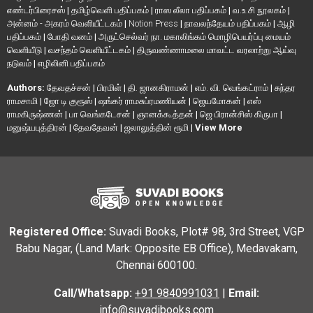
எண்டர்பிரைசஸ்
|
தமிழ்வெளி பதிப்பகம்
|
ராஸ லீலா பதிப்பகம்
|
வ.உ.சி நூலகம்
|
அன்னம் - அகரம் வெளியீட்டகம்
|
Notion Press
|
நாவலந்தேயம் பதிப்பகம்
|
ஆழி
பதிப்பகம்
|
போதி வனம்
|
அருட்செல்வர் நா. மகாலிங்கம் மொழிபெயர்ப்பு மையம்
வெளியீடு
|
வசந்தம் வெளியீட்டகம்
|
திருவண்ணாமலை மாவட்ட வரலாற்று ஆய்வு
நடுவம்
|
எழிலினி பதிப்பகம்
Authors:
தேவதச்சன்
|
பிரமிள்
|
தி. ஜானகிராமன்
|
எம். வி. வெங்கட்ராம்
|
சுந்தர
ராமசாமி
|
ஜோ டி குரூஸ்
|
ஷங்கர் ராமசுப்ரமணியன்
|
ஜெயமோகன்
|
எஸ்
ராமகிருஷ்ணன்
|
பா வெங்கடேசன்
|
ஞானக்கூத்தன்
|
ஜெ பிரான்சிஸ் கிருபா
|
மனுஷ்யபுத்திரன்
|
தேவதேவன்
|
ஜலாலுத்தின் ரூமி
|
View More
Registered Office:
Suvadi Books, Plot# 98, 3rd Street, VGP
Babu Nagar, (Land Mark: Opposite EB Office), Medavakam,
Chennai 600100.
Call/Whatsapp:
+91 9840991031
|
Email:
info@suvadibooks.com