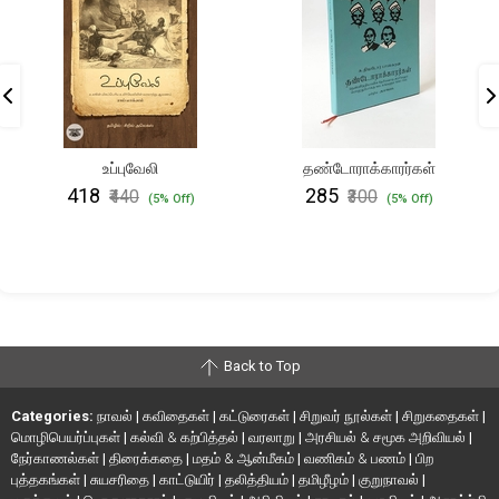
உப்புவேலி
தண்டோராக்காரர்கள்
₹418
₹285
₹440
₹300
(5% Off)
(5% Off)
Back to Top
Categories:
நாவல்
|
கவிதைகள்
|
கட்டுரைகள்
|
சிறுவர் நூல்கள்
|
சிறுகதைகள்
|
மொழிபெயர்ப்புகள்
|
கல்வி & கற்பித்தல்
|
வரலாறு
|
அரசியல் & சமூக அறிவியல்
|
நேர்காணல்கள்
|
திரைக்கதை
|
மதம் & ஆன்மீகம்
|
வணிகம் & பணம்
|
பிற
புத்தகங்கள்
|
சுயசரிதை
|
காட்டுயிர்
|
தலித்தியம்
|
தமிழீழம்
|
குறுநாவல்
|