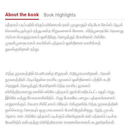
About the book
Book Highlights
புத்தகம் படிப்பதில் விருப்பமில்லாமல் நாள் முழுவதும் வீடியோ கேம்ஸ் ஆடிக்
கொண்டிருக்கும் நந்து என்ற சிறுவனைக் கோடை விடுமுறையில் அவனது
அம்மா பொதுநூலகம் ஒன்றிற்கு அழைத்துப் போகிறாள்.அங்கே
முதன்முறையாகக் காமிக்ஸ் புத்தகம் ஒன்றினை வாசிக்கத்
துவங்குகிறான் நந்து.
அந்த நூலகத்தில் பெனி என்ற சிறுவன் அறிமுகமாகிறான். அவன்
நூலகத்தின் அடியிலுள்ள ரகசிய நூலகம் ஒன்றினைப் பற்றிக் கூறி
அதனுள் அழைத்துப் போகிறான்அந்த ரகசிய நூலகம்
விசித்திரமானது.உலகில் எங்கே புத்தகம் தூக்கி எறியப்பட்டாலும் அது
இங்கே வந்து சேகரமாகிவிடும். அது போலவே பழைய புத்தகங்களைப்
பாதுகாக்கும் அவசர சிகிட்சைப் பிரிவும் அங்குண்டு.அந்த நூலகத்தின்
ஒவ்வொரு அறையும் ஒரு மாயஉலகம் போன்றிருக்கிறது. ஆடு, முயல்,
ஆமை. என அங்கே புத்தகம் படிக்கும் விலங்குகள் ஏன் புத்தகம் படிக்க
வேண்டும் என்பதற்கு விசித்திரமான காரணங்களைக் கூறுகிறார்கள்.