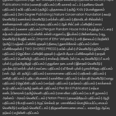
Publications India
|
வானதி பதிப்பகம்
|
சீர் வாசகர் வட்டம்
|
தனிமை வெளி
பதிப்பகம்
|
உயிர் பதிப்பகம்
|
தமிழ்ப் புத்தகாலயம்
|
தமிழ் Kids
|
பொன்னுலகம்
பதிப்பகம்
|
Zero Degree Publishing
|
Nature Conservation Foundation
|
சுவடு
வெளியீடு
|
வணக்கம் வெளியீடு
|
மார்க்ஸ் பதிப்பகம்
|
திராவிடன் சில்ரன்ஸ்
|
கண்ணதாசன் பதிப்பகம்
|
கதவு பதிப்பகம்
|
ஆல் சில்ட்ரன் பப்ளிஷிங்
|
காரா
பதிப்பகம்
|
வலசை பதிப்பகம்
|
Penguin Random House India
|
கருத்து=பட்டறை
|
கற்பகம் புத்தகாலயம்
|
பள்ளிக் கல்வி பாதுகாப்பு இயக்கம்
|
மின்னங்காடி
|
மயூ
வெளியீடு
|
மேஜிக் லாம்ப் (Imprint of Ethir Veliyeedu)
|
பாரி நிலையம்
|
பிரதிலிபி
(தமிழ்)
|
மஞ்சுள் பப்ளிசிங் ஹவுஸ்
|
தினவு
|
துலாக்கோல் பதிப்பகம்
|
விசா
பப்ளிகேஷன்ஸ்
|
TWO SHORES PRESS
|
மயில் புக்ஸ்
|
மீ வெளியீடு
|
ஐம்பொழில்
பதிப்பகம்
|
ஜெய்கோ பப்ளிஷிங் ஹவுஸ்
|
பஞ்சமி மீடியா பப்ளிகேஷன்ஸ்
|
நாதன்
பதிப்பகம்
|
பெண்விழி பதிப்பகம்
|
சாஸ்வத் பிரிண்டர்ஸ்
|
கடவு வெளியீடு
|
பீ ஃபார்
புக்ஸ்
|
முத்தமிழறிஞர் பதிப்பகம்
|
குலுங்கா நடையான்
|
இறைவி வெளியீடு
|
முயற்கூடு
|
லார்க் புக்ஸ்
|
கலப்பை பதிப்பகம்
|
வீ கேன் புக்ஸ்
|
ழகரச்சிறகு பதிப்பகம்
|
எஸ். ஆர். வி. தமிழ்ப் பதிப்பகம்
|
வாசகசாலை பதிப்பகம்
|
மதிமலர் பதிப்பகம்
|
மனிதி பதிப்பகம்
|
புதிய பரிமாணம்
|
வான்கோ பதிப்பகம்
|
சத்ரபதி வெளியீடு
|
வாலு
பதிப்பகம்
|
ஜெய்ரிகி பதிப்பகம்
|
லாந்தர் பதிப்பகம்
|
நாற்கரம் பதிப்பகம்
|
காக்கைக்
கூடு பதிப்பகம்
|
தமிழ் நண்பன் பதிப்பகம்
|
Pen Bird Publication
|
சத்யா
எண்டர்பிரைசஸ்
|
தமிழ்வெளி பதிப்பகம்
|
ராஸ லீலா பதிப்பகம்
|
வ.உ.சி நூலகம்
|
அன்னம் - அகரம் வெளியீட்டகம்
|
Notion Press
|
நாவலந்தேயம் பதிப்பகம்
|
ஆழி
பதிப்பகம்
|
போதி வனம்
|
அருட்செல்வர் நா. மகாலிங்கம் மொழிபெயர்ப்பு மையம்
வெளியீடு
|
வசந்தம் வெளியீட்டகம்
|
திருவண்ணாமலை மாவட்ட வரலாற்று ஆய்வு
நடுவம்
|
எழிலினி பதிப்பகம்