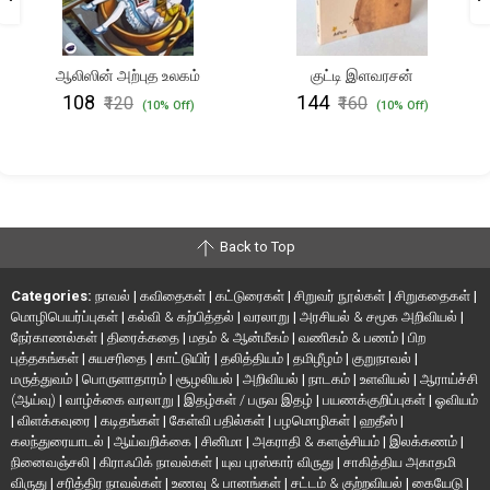
ஆலிஸின் அற்புத உலகம்
குட்டி இளவரசன்
₹108
₹144
₹120
₹160
(10% Off)
(10% Off)
Back to Top
Categories:
நாவல்
|
கவிதைகள்
|
கட்டுரைகள்
|
சிறுவர் நூல்கள்
|
சிறுகதைகள்
|
மொழிபெயர்ப்புகள்
|
கல்வி & கற்பித்தல்
|
வரலாறு
|
அரசியல் & சமூக அறிவியல்
|
நேர்காணல்கள்
|
திரைக்கதை
|
மதம் & ஆன்மீகம்
|
வணிகம் & பணம்
|
பிற
புத்தகங்கள்
|
சுயசரிதை
|
காட்டுயிர்
|
தலித்தியம்
|
தமிழீழம்
|
குறுநாவல்
|
மருத்துவம்
|
பொருளாதாரம்
|
சூழலியல்
|
அறிவியல்
|
நாடகம்
|
உளவியல்
|
ஆராய்ச்சி
(ஆய்வு)
|
வாழ்க்கை வரலாறு
|
இதழ்கள் / பருவ இதழ்
|
பயணக்குறிப்புகள்
|
ஓவியம்
|
விளக்கவுரை
|
கடிதங்கள்
|
கேள்வி பதில்கள்
|
பழமொழிகள்
|
ஹதீஸ்
|
கலந்துரையாடல்
|
ஆய்வறிக்கை
|
சினிமா
|
அகராதி & களஞ்சியம்
|
இலக்கணம்
|
நினைவஞ்சலி
|
கிராஃபிக் நாவல்கள்
|
யுவ புரஸ்கார் விருது
|
சாகித்திய அகாதமி
விருது
|
சரித்திர நாவல்கள்
|
உணவு & பானங்கள்
|
சட்டம் & குற்றவியல்
|
கையேடு
|