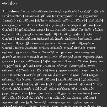
சிறார் இதழ்
Publishers:
அடையாளம் பதிப்பகம்
|
தன்னறம் நூல்வெளி
|
தேசாந்திரி பதிப்பகம்
|
எதிர் வெளியீடு
|
காலச்சுவடு பதிப்பகம்
|
பாரதி புத்தகாலயம்
|
எழுத்து பிரசுரம்
|
அன்னம் அகரம் பதிப்பகம்
|
நற்றிணை பதிப்பகம்
|
உயிர்மை பதிப்பகம்
|
வம்சி புக்ஸ்
|
யாவரும் பதிப்பகம்
|
விகடன் பிரசுரம்
|
விடியல் பதிப்பகம்
|
விஜயா பதிப்பகம்
|
புலம்
வெளியீடு
|
நியூசெஞ்சுரி புக் ஹவுஸ்
|
குட்டி ஆகாயம்
|
தமிழினி வெளியீடு
|
சந்தியா
பதிப்பகம்
|
கிழக்கு பதிப்பகம்
|
சாகித்திய அகாடெமி
|
தமிழ் திசை
|
க்ரியா
வெளியீடு
|
சால்ட் பதிப்பகம்
|
டிஸ்கவரி புக் பேலஸ்
|
விஷ்ணுபுரம் பதிப்பகம்
|
அகநி
பதிப்பகம்
|
நோராப் இம்ப்ரிண்ட்ஸ்
|
சூர்யா லிட்ரேச்சர் (பி) லிட்
|
அருஞ்சொல்
வெளியீடு
|
பரிசல் வெளியீடு
|
காடோடி பதிப்பகம்
|
கருப்புப் பிரதிகள்
|
நர்மதா
பதிப்பகம்
|
நூல் வனம்
|
கொம்பு வெளியீடு
|
எம். ஐ. டி. எஸ்
|
சுவாசம் பதிப்பகம்
|
தடாகம் வெளியீடு
|
அலைகள் வெளியீட்டகம்
|
சீர்மை நூல்வெளி
|
திருவரசு புத்தக
நிலையம்
|
கவிதா பப்ளிகேஷன்
|
அழிசி பதிப்பகம்
|
Books for Children
|
மலர் புக்ஸ்
|
கருஞ்சட்டைப் பதிப்பகம்
|
வளரி வெளியீடு
|
நக்கீரன் பப்ளிகேஷன்ஸ்
|
தேநீர்
பதிப்பகம்
|
ஸ்ரீ செண்பகா பதிப்பகம்
|
கௌரா புத்தக மையம்
|
Juggernaut Books
|
வடலி வெளியீடு
|
மனிதம் பதிப்பகம்
|
கடல் பதிப்பகம்
|
சிந்தன் புக்ஸ்
|
நன்னூல்
பதிப்பகம்
|
வேரல் புக்ஸ்
|
மோக்லி பதிப்பகம்
|
தாயதி பதிப்பகம்
|
ஆதி பதிப்பகம்
|
மிளிர் பதிப்பகம்
|
அதிர்வு பதிப்பகம்
|
பதிகம் பதிப்பகம்
|
கனலி பதிப்பகம்
|
சிக்ஸ்த்
சென்ஸ் பப்ளிகேஷன்ஸ்
|
தமிழ்வெளி
|
பயிற்று பதிப்பகம்
|
ஜீவா படைப்பகம்
|
பூவுலகின் நண்பர்கள்
|
நீலம் பதிப்பகம்
|
வ. உ. சி. நூலகம்
|
பன்மை வெளி
|
மணல்
வீடு பதிப்பகம்
|
ஹெர் ஸ்டோரிஸ்
|
வானம் பதிப்பகம்
|
கல் விளக்கு பதிப்பகம்
|
உதிரிகள் பதிப்பகம்
|
நிமிர் வெளியீடு
|
உன்னதம் பதிப்பகம்
|
நடுகல் பதிப்பகம்
|
சூரியன் பதிப்பகம்
|
ஆர். கே. பப்ளிஷிங்
|
ரிதம் வெளியீடு
|
திராவிடன் ஸ்டாக்
|
Rupa