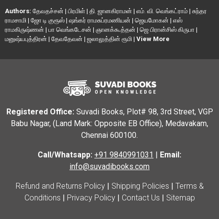
Authors:
தேவதச்சன்
|
பிரமிள்
|
தி. ஜானகிராமன்
|
எம். வி. வெங்கட்ராம்
|
சுந்தர
ராமசாமி
|
ஜோ டி குரூஸ்
|
ஷங்கர் ராமசுப்ரமணியன்
|
ஜெயமோகன்
|
எஸ்
ராமகிருஷ்ணன்
|
பா வெங்கடேசன்
|
ஞானக்கூத்தன்
|
ஜெ பிரான்சிஸ் கிருபா
|
மனுஷ்யபுத்திரன்
|
தேவதேவன்
|
ஜலாலுத்தின் ரூமி
|
View More
Registered Office:
Suvadi Books, Plot# 98, 3rd Street, VGP
Babu Nagar, (Land Mark: Opposite EB Office), Medavakam,
Chennai 600100.
Call/Whatsapp:
+91 9840991031
|
Email:
info@suvadibooks.com
Refund and Returns Policy
|
Shipping Policies
|
Terms &
Conditions
|
Privacy Policy
|
Contact Us
|
Sitemap