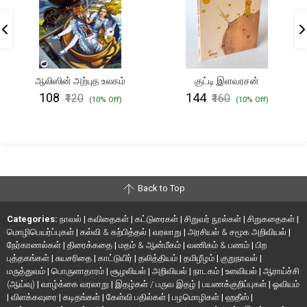
ஆலிஸின் அற்புத உலகம்
குட்டி இளவரசன்
₹108
₹144
₹120
₹160
(10% Off)
(10% Off)
Back to Top
Categories:
நாவல்
|
கவிதைகள்
|
கட்டுரைகள்
|
சிறுவர் நூல்கள்
|
சிறுகதைகள்
|
மொழிபெயர்ப்புகள்
|
கல்வி & கற்பித்தல்
|
வரலாறு
|
அரசியல் & சமூக அறிவியல்
|
நேர்காணல்கள்
|
திரைக்கதை
|
மதம் & ஆன்மீகம்
|
வணிகம் & பணம்
|
பிற
புத்தகங்கள்
|
சுயசரிதை
|
காட்டுயிர்
|
தலித்தியம்
|
தமிழீழம்
|
குறுநாவல்
|
மருத்துவம்
|
பொருளாதாரம்
|
சூழலியல்
|
அறிவியல்
|
நாடகம்
|
உளவியல்
|
ஆராய்ச்சி
(ஆய்வு)
|
வாழ்க்கை வரலாறு
|
இதழ்கள் / பருவ இதழ்
|
பயணக்குறிப்புகள்
|
ஓவியம்
|
விளக்கவுரை
|
கடிதங்கள்
|
கேள்வி பதில்கள்
|
பழமொழிகள்
|
ஹதீஸ்
|