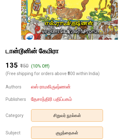
டான்டூனின் கேமிரா
₹135
₹150
(10% Off)
(Free shipping for orders above ₹500 within India)
எஸ் ராமகிருஷ்ணன்
Authors
தேசாந்திரி பதிப்பகம்
Publishers
Category
சிறுவர் நூல்கள்
Subject
குழந்தைகள்