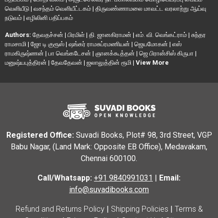
வெளியீடு
|
வசந்தம் வெளியீட்டகம்
|
திருவண்ணாமலை மாவட்ட வரலாற்று ஆய்வு
நடுவம்
|
எழிலினி பதிப்பகம்
Authors:
தேவதச்சன்
|
பிரமிள்
|
தி. ஜானகிராமன்
|
எம். வி. வெங்கட்ராம்
|
சுந்தர
ராமசாமி
|
ஜோ டி குரூஸ்
|
ஷங்கர் ராமசுப்ரமணியன்
|
ஜெயமோகன்
|
எஸ்
ராமகிருஷ்ணன்
|
பா வெங்கடேசன்
|
ஞானக்கூத்தன்
|
ஜெ பிரான்சிஸ் கிருபா
|
மனுஷ்யபுத்திரன்
|
தேவதேவன்
|
ஜலாலுத்தின் ரூமி
|
View More
Registered Office:
Suvadi Books, Plot# 98, 3rd Street, VGP
Babu Nagar, (Land Mark: Opposite EB Office), Medavakam,
Chennai 600100.
Call/Whatsapp:
+91 9840991031
|
Email:
info@suvadibooks.com
Refund and Returns Policy
|
Shipping Policies
|
Terms &