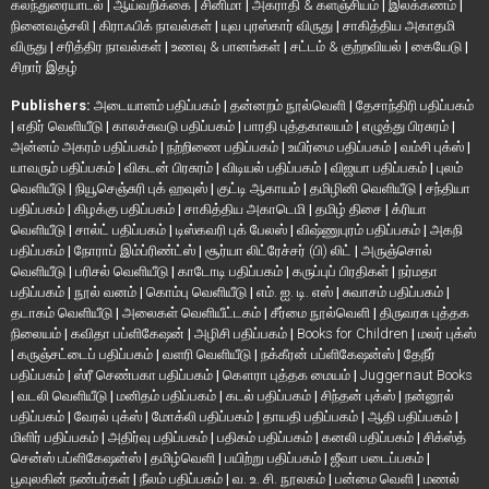
கலந்துரையாடல்
|
ஆய்வறிக்கை
|
சினிமா
|
அகராதி & களஞ்சியம்
|
இலக்கணம்
|
நினைவஞ்சலி
|
கிராஃபிக் நாவல்கள்
|
யுவ புரஸ்கார் விருது
|
சாகித்திய அகாதமி
விருது
|
சரித்திர நாவல்கள்
|
உணவு & பானங்கள்
|
சட்டம் & குற்றவியல்
|
கையேடு
|
சிறார் இதழ்
Publishers:
அடையாளம் பதிப்பகம்
|
தன்னறம் நூல்வெளி
|
தேசாந்திரி பதிப்பகம்
|
எதிர் வெளியீடு
|
காலச்சுவடு பதிப்பகம்
|
பாரதி புத்தகாலயம்
|
எழுத்து பிரசுரம்
|
அன்னம் அகரம் பதிப்பகம்
|
நற்றிணை பதிப்பகம்
|
உயிர்மை பதிப்பகம்
|
வம்சி புக்ஸ்
|
யாவரும் பதிப்பகம்
|
விகடன் பிரசுரம்
|
விடியல் பதிப்பகம்
|
விஜயா பதிப்பகம்
|
புலம்
வெளியீடு
|
நியூசெஞ்சுரி புக் ஹவுஸ்
|
குட்டி ஆகாயம்
|
தமிழினி வெளியீடு
|
சந்தியா
பதிப்பகம்
|
கிழக்கு பதிப்பகம்
|
சாகித்திய அகாடெமி
|
தமிழ் திசை
|
க்ரியா
வெளியீடு
|
சால்ட் பதிப்பகம்
|
டிஸ்கவரி புக் பேலஸ்
|
விஷ்ணுபுரம் பதிப்பகம்
|
அகநி
பதிப்பகம்
|
நோராப் இம்ப்ரிண்ட்ஸ்
|
சூர்யா லிட்ரேச்சர் (பி) லிட்
|
அருஞ்சொல்
வெளியீடு
|
பரிசல் வெளியீடு
|
காடோடி பதிப்பகம்
|
கருப்புப் பிரதிகள்
|
நர்மதா
பதிப்பகம்
|
நூல் வனம்
|
கொம்பு வெளியீடு
|
எம். ஐ. டி. எஸ்
|
சுவாசம் பதிப்பகம்
|
தடாகம் வெளியீடு
|
அலைகள் வெளியீட்டகம்
|
சீர்மை நூல்வெளி
|
திருவரசு புத்தக
நிலையம்
|
கவிதா பப்ளிகேஷன்
|
அழிசி பதிப்பகம்
|
Books for Children
|
மலர் புக்ஸ்
|
கருஞ்சட்டைப் பதிப்பகம்
|
வளரி வெளியீடு
|
நக்கீரன் பப்ளிகேஷன்ஸ்
|
தேநீர்
பதிப்பகம்
|
ஸ்ரீ செண்பகா பதிப்பகம்
|
கௌரா புத்தக மையம்
|
Juggernaut Books
|
வடலி வெளியீடு
|
மனிதம் பதிப்பகம்
|
கடல் பதிப்பகம்
|
சிந்தன் புக்ஸ்
|
நன்னூல்
பதிப்பகம்
|
வேரல் புக்ஸ்
|
மோக்லி பதிப்பகம்
|
தாயதி பதிப்பகம்
|
ஆதி பதிப்பகம்
|
மிளிர் பதிப்பகம்
|
அதிர்வு பதிப்பகம்
|
பதிகம் பதிப்பகம்
|
கனலி பதிப்பகம்
|
சிக்ஸ்த்
சென்ஸ் பப்ளிகேஷன்ஸ்
|
தமிழ்வெளி
|
பயிற்று பதிப்பகம்
|
ஜீவா படைப்பகம்
|
பூவுலகின் நண்பர்கள்
|
நீலம் பதிப்பகம்
|
வ. உ. சி. நூலகம்
|
பன்மை வெளி
|
மணல்