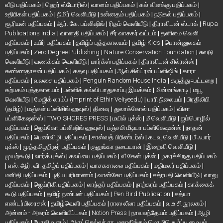
வீடு பதிப்பகம்
|
ஹெர் ஸ்டோரிஸ்
|
வானம் பதிப்பகம்
|
கல் விளக்கு பதிப்பகம்
|
உதிரிகள் பதிப்பகம்
|
நிமிர் வெளியீடு
|
உன்னதம் பதிப்பகம்
|
நடுகல் பதிப்பகம்
|
சூரியன் பதிப்பகம்
|
ஆர். கே. பப்ளிஷிங்
|
ரிதம் வெளியீடு
|
திராவிடன் ஸ்டாக்
|
Rupa
Publications India
|
வானதி பதிப்பகம்
|
சீர் வாசகர் வட்டம்
|
தனிமை வெளி
பதிப்பகம்
|
உயிர் பதிப்பகம்
|
தமிழ்ப் புத்தகாலயம்
|
தமிழ் Kids
|
பொன்னுலகம்
பதிப்பகம்
|
Zero Degree Publishing
|
Nature Conservation Foundation
|
சுவடு
வெளியீடு
|
வணக்கம் வெளியீடு
|
மார்க்ஸ் பதிப்பகம்
|
திராவிடன் சில்ரன்ஸ்
|
கண்ணதாசன் பதிப்பகம்
|
கதவு பதிப்பகம்
|
ஆல் சில்ட்ரன் பப்ளிஷிங்
|
காரா
பதிப்பகம்
|
வலசை பதிப்பகம்
|
Penguin Random House India
|
கருத்து=பட்டறை
|
கற்பகம் புத்தகாலயம்
|
பள்ளிக் கல்வி பாதுகாப்பு இயக்கம்
|
மின்னங்காடி
|
மயூ
வெளியீடு
|
மேஜிக் லாம்ப் (Imprint of Ethir Veliyeedu)
|
பாரி நிலையம்
|
பிரதிலிபி
(தமிழ்)
|
மஞ்சுள் பப்ளிசிங் ஹவுஸ்
|
தினவு
|
துலாக்கோல் பதிப்பகம்
|
விசா
பப்ளிகேஷன்ஸ்
|
TWO SHORES PRESS
|
மயில் புக்ஸ்
|
மீ வெளியீடு
|
ஐம்பொழில்
பதிப்பகம்
|
ஜெய்கோ பப்ளிஷிங் ஹவுஸ்
|
பஞ்சமி மீடியா பப்ளிகேஷன்ஸ்
|
நாதன்
பதிப்பகம்
|
பெண்விழி பதிப்பகம்
|
சாஸ்வத் பிரிண்டர்ஸ்
|
கடவு வெளியீடு
|
பீ ஃபார்
புக்ஸ்
|
முத்தமிழறிஞர் பதிப்பகம்
|
குலுங்கா நடையான்
|
இறைவி வெளியீடு
|
முயற்கூடு
|
லார்க் புக்ஸ்
|
கலப்பை பதிப்பகம்
|
வீ கேன் புக்ஸ்
|
ழகரச்சிறகு பதிப்பகம்
|
எஸ். ஆர். வி. தமிழ்ப் பதிப்பகம்
|
வாசகசாலை பதிப்பகம்
|
மதிமலர் பதிப்பகம்
|
மனிதி பதிப்பகம்
|
புதிய பரிமாணம்
|
வான்கோ பதிப்பகம்
|
சத்ரபதி வெளியீடு
|
வாலு
பதிப்பகம்
|
ஜெய்ரிகி பதிப்பகம்
|
லாந்தர் பதிப்பகம்
|
நாற்கரம் பதிப்பகம்
|
காக்கைக்
கூடு பதிப்பகம்
|
தமிழ் நண்பன் பதிப்பகம்
|
Pen Bird Publication
|
சத்யா
எண்டர்பிரைசஸ்
|
தமிழ்வெளி பதிப்பகம்
|
ராஸ லீலா பதிப்பகம்
|
வ.உ.சி நூலகம்
|
அன்னம் - அகரம் வெளியீட்டகம்
|
Notion Press
|
நாவலந்தேயம் பதிப்பகம்
|
ஆழி
பதிப்பகம்
|
போதி வனம்
|
அருட்செல்வர் நா. மகாலிங்கம் மொழிபெயர்ப்பு மையம்