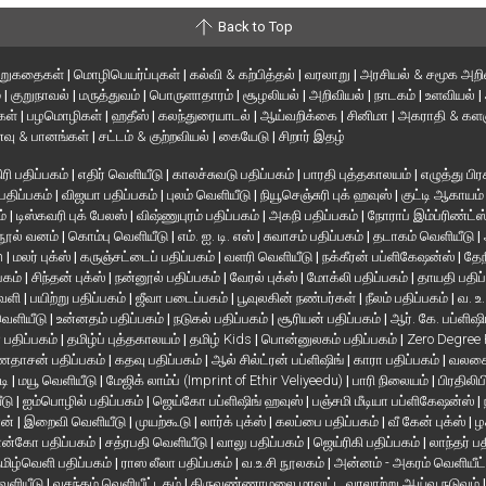
Back to Top
ிறுகதைகள்
|
மொழிபெயர்ப்புகள்
|
கல்வி & கற்பித்தல்
|
வரலாறு
|
அரசியல் & சமூக அறி
்
|
குறுநாவல்
|
மருத்துவம்
|
பொருளாதாரம்
|
சூழலியல்
|
அறிவியல்
|
நாடகம்
|
உளவியல்
|
்கள்
|
பழமொழிகள்
|
ஹதீஸ்
|
கலந்துரையாடல்
|
ஆய்வறிக்கை
|
சினிமா
|
அகராதி & களஞ
வு & பானங்கள்
|
சட்டம் & குற்றவியல்
|
கையேடு
|
சிறார் இதழ்
ரி பதிப்பகம்
|
எதிர் வெளியீடு
|
காலச்சுவடு பதிப்பகம்
|
பாரதி புத்தகாலயம்
|
எழுத்து பிர
 பதிப்பகம்
|
விஜயா பதிப்பகம்
|
புலம் வெளியீடு
|
நியூசெஞ்சுரி புக் ஹவுஸ்
|
குட்டி ஆகாயம
ம்
|
டிஸ்கவரி புக் பேலஸ்
|
விஷ்ணுபுரம் பதிப்பகம்
|
அகநி பதிப்பகம்
|
நோராப் இம்ப்ரிண்ட்ஸ
நூல் வனம்
|
கொம்பு வெளியீடு
|
எம். ஐ. டி. எஸ்
|
சுவாசம் பதிப்பகம்
|
தடாகம் வெளியீடு
|
en
|
மலர் புக்ஸ்
|
கருஞ்சட்டைப் பதிப்பகம்
|
வளரி வெளியீடு
|
நக்கீரன் பப்ளிகேஷன்ஸ்
|
தேந
பகம்
|
சிந்தன் புக்ஸ்
|
நன்னூல் பதிப்பகம்
|
வேரல் புக்ஸ்
|
மோக்லி பதிப்பகம்
|
தாயதி பதிப
வெளி
|
பயிற்று பதிப்பகம்
|
ஜீவா படைப்பகம்
|
பூவுலகின் நண்பர்கள்
|
நீலம் பதிப்பகம்
|
வ. உ
 வெளியீடு
|
உன்னதம் பதிப்பகம்
|
நடுகல் பதிப்பகம்
|
சூரியன் பதிப்பகம்
|
ஆர். கே. பப்ளிஷி
் பதிப்பகம்
|
தமிழ்ப் புத்தகாலயம்
|
தமிழ் Kids
|
பொன்னுலகம் பதிப்பகம்
|
Zero Degree
தாசன் பதிப்பகம்
|
கதவு பதிப்பகம்
|
ஆல் சில்ட்ரன் பப்ளிஷிங்
|
காரா பதிப்பகம்
|
வலசை 
டி
|
மயூ வெளியீடு
|
மேஜிக் லாம்ப் (Imprint of Ethir Veliyeedu)
|
பாரி நிலையம்
|
பிரதிலிப
ீடு
|
ஐம்பொழில் பதிப்பகம்
|
ஜெய்கோ பப்ளிஷிங் ஹவுஸ்
|
பஞ்சமி மீடியா பப்ளிகேஷன்ஸ்
|
ான்
|
இறைவி வெளியீடு
|
முயற்கூடு
|
லார்க் புக்ஸ்
|
கலப்பை பதிப்பகம்
|
வீ கேன் புக்ஸ்
|
ழ
ன்கோ பதிப்பகம்
|
சத்ரபதி வெளியீடு
|
வாலு பதிப்பகம்
|
ஜெய்ரிகி பதிப்பகம்
|
லாந்தர் ப
மிழ்வெளி பதிப்பகம்
|
ராஸ லீலா பதிப்பகம்
|
வ.உ.சி நூலகம்
|
அன்னம் - அகரம் வெளியீட
வெளியீடு
|
வசந்தம் வெளியீட்டகம்
|
திருவண்ணாமலை மாவட்ட வரலாற்று ஆய்வு நடுவம்