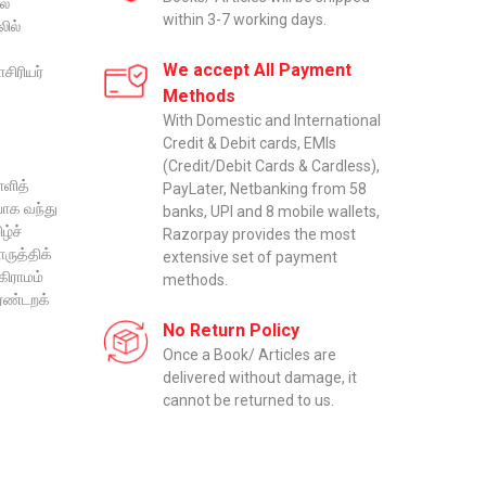
லை
within 3-7 working days.
ில்
We accept All Payment
சிரியர்
Methods
With Domestic and International
Credit & Debit cards, EMIs
(Credit/Debit Cards & Cardless),
்ளித்
PayLater, Netbanking from 58
பாக வந்து
banks, UPI and 8 mobile wallets,
ழ்ச்
Razorpay provides the most
ுத்திக்
extensive set of payment
கிராமம்
methods.
இரண்டறக்
No Return Policy
Once a Book/ Articles are
delivered without damage, it
cannot be returned to us.