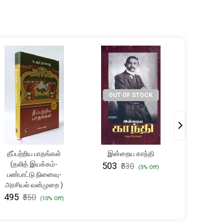
OUT OF STOCK
தீப்பற்றிய பாதங்கள்
இன்றைய காந்தி
தமிழ
(தலித் இயக்கம்-
(அ.கா
₹503
₹530
(5% Off)
பண்பாட்டு நினைவு-
₹351
₹
அரசியல் வன்முறை )
₹495
₹550
(10% Off)