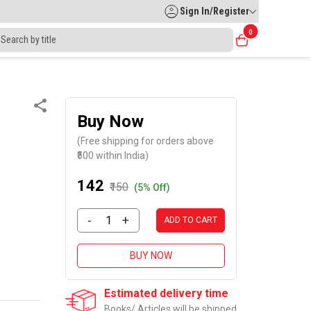
Sign In/Register
0
Buy Now
(Free shipping for orders above
₹500 within India)
₹142
₹150
(5% Off)
-
+
ADD TO CART
BUY NOW
Estimated delivery time
Books/ Articles will be shipped