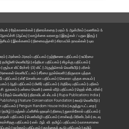
வியல்
|
நேர்காணல்கள்
|
திரைக்கதை
|
மதம் & ஆன்மீகம்
|
வணிகம் &
ஆராய்ச்சி (ஆய்வு)
|
வாழ்க்கை வரலாறு
|
இதழ்கள் / பருவ இதழ்
|
்சியம்
|
இலக்கணம்
|
நினைவஞ்சலி
|
கிராஃபிக் நாவல்கள்
|
யுவ
சுரம்
|
அன்னம் அகரம் பதிப்பகம்
|
நற்றிணை பதிப்பகம்
|
உயிர்மை
்
|
தமிழினி வெளியீடு
|
சந்தியா பதிப்பகம்
|
கிழக்கு பதிப்பகம்
|
்
|
சூர்யா லிட்ரேச்சர் (பி) லிட்
|
அருஞ்சொல் வெளியீடு
|
பரிசல்
அலைகள் வெளியீட்டகம்
|
சீர்மை நூல்வெளி
|
திருவரசு புத்தக
ீர் பதிப்பகம்
|
ஸ்ரீ செண்பகா பதிப்பகம்
|
கௌரா புத்தக மையம்
|
்பகம்
|
ஆதி பதிப்பகம்
|
மிளிர் பதிப்பகம்
|
அதிர்வு பதிப்பகம்
|
பதிகம்
. சி. நூலகம்
|
பன்மை வெளி
|
மணல் வீடு பதிப்பகம்
|
ஹெர் ஸ்டோரிஸ்
|
ங்
|
ரிதம் வெளியீடு
|
திராவிடன் ஸ்டாக்
|
Rupa Publications India
|
 Publishing
|
Nature Conservation Foundation
|
சுவடு வெளியீடு
|
பதிப்பகம்
|
Penguin Random House India
|
கருத்து=பட்டறை
|
ி (தமிழ்)
|
மஞ்சுள் பப்ளிசிங் ஹவுஸ்
|
தினவு
|
துலாக்கோல் பதிப்பகம்
|
நாதன் பதிப்பகம்
|
பெண்விழி பதிப்பகம்
|
சாஸ்வத் பிரிண்டர்ஸ்
|
கடவு
கரச்சிறகு பதிப்பகம்
|
எஸ். ஆர். வி. தமிழ்ப் பதிப்பகம்
|
வாசகசாலை
திப்பகம்
|
நாற்கரம் பதிப்பகம்
|
காக்கைக் கூடு பதிப்பகம்
|
தமிழ்