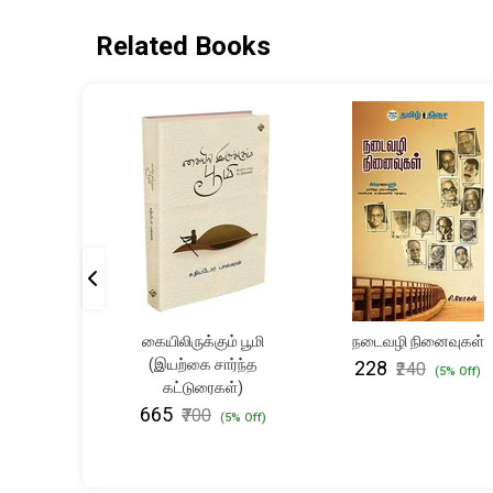
Related Books
ுத்தகக்
கையிலிருக்கும் பூமி
நடைவழி நினைவுகள்
ாரம்
(இயற்கை சார்ந்த
₹228
₹240
(5% Off)
கட்டுரைகள்)
(5% Off)
₹665
₹700
(5% Off)