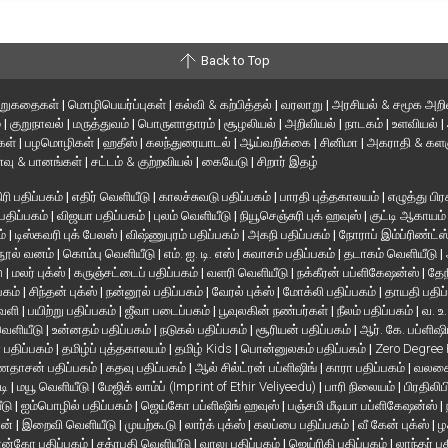
Back to Top
ிறுகதைகள்
|
மொழிபெயர்ப்புகள்
|
கல்வி & கற்பித்தல்
|
வரலாறு
|
அரசியல் & சமூக அறி
்
|
குறுநாவல்
|
மருத்துவம்
|
பொருளாதாரம்
|
சூழலியல்
|
அறிவியல்
|
நாடகம்
|
உளவியல்
|
்கள்
|
பழமொழிகள்
|
ஹதீஸ்
|
கலந்துரையாடல்
|
ஆய்வறிக்கை
|
சினிமா
|
அகராதி & களஞ
வு & பானங்கள்
|
சட்டம் & குற்றவியல்
|
கையேடு
|
சிறார் இதழ்
ரி பதிப்பகம்
|
எதிர் வெளியீடு
|
காலச்சுவடு பதிப்பகம்
|
பாரதி புத்தகாலயம்
|
எழுத்து பிர
 பதிப்பகம்
|
விஜயா பதிப்பகம்
|
புலம் வெளியீடு
|
நியூசெஞ்சுரி புக் ஹவுஸ்
|
குட்டி ஆகாயம
ம்
|
டிஸ்கவரி புக் பேலஸ்
|
விஷ்ணுபுரம் பதிப்பகம்
|
அகநி பதிப்பகம்
|
நோராப் இம்ப்ரிண்ட்ஸ
நூல் வனம்
|
கொம்பு வெளியீடு
|
எம். ஐ. டி. எஸ்
|
சுவாசம் பதிப்பகம்
|
தடாகம் வெளியீடு
|
en
|
மலர் புக்ஸ்
|
கருஞ்சட்டைப் பதிப்பகம்
|
வளரி வெளியீடு
|
நக்கீரன் பப்ளிகேஷன்ஸ்
|
தேந
பகம்
|
சிந்தன் புக்ஸ்
|
நன்னூல் பதிப்பகம்
|
வேரல் புக்ஸ்
|
மோக்லி பதிப்பகம்
|
தாயதி பதிப
வெளி
|
பயிற்று பதிப்பகம்
|
ஜீவா படைப்பகம்
|
பூவுலகின் நண்பர்கள்
|
நீலம் பதிப்பகம்
|
வ. உ
 வெளியீடு
|
உன்னதம் பதிப்பகம்
|
நடுகல் பதிப்பகம்
|
சூரியன் பதிப்பகம்
|
ஆர். கே. பப்ளிஷி
் பதிப்பகம்
|
தமிழ்ப் புத்தகாலயம்
|
தமிழ் Kids
|
பொன்னுலகம் பதிப்பகம்
|
Zero Degree
தாசன் பதிப்பகம்
|
கதவு பதிப்பகம்
|
ஆல் சில்ட்ரன் பப்ளிஷிங்
|
காரா பதிப்பகம்
|
வலசை 
டி
|
மயூ வெளியீடு
|
மேஜிக் லாம்ப் (Imprint of Ethir Veliyeedu)
|
பாரி நிலையம்
|
பிரதிலிப
ீடு
|
ஐம்பொழில் பதிப்பகம்
|
ஜெய்கோ பப்ளிஷிங் ஹவுஸ்
|
பஞ்சமி மீடியா பப்ளிகேஷன்ஸ்
|
ான்
|
இறைவி வெளியீடு
|
முயற்கூடு
|
லார்க் புக்ஸ்
|
கலப்பை பதிப்பகம்
|
வீ கேன் புக்ஸ்
|
ழ
ன்கோ பதிப்பகம்
|
சத்ரபதி வெளியீடு
|
வாலு பதிப்பகம்
|
ஜெய்ரிகி பதிப்பகம்
|
லாந்தர் ப