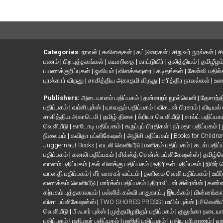
Categories:
நாவல்
|
கவிதைகள்
|
கட்டுரைகள்
|
சிறுவர் நூல்கள்
|
ச
பணம்
|
பிற புத்தகங்கள்
|
சுயசரிதை
|
காட்டுயிர்
|
தலித்தியம்
|
தமிழீழம
பயணக்குறிப்புகள்
|
ஓவியம்
|
விளக்கவுரை
|
கடிதங்கள்
|
கேள்வி பதில
புரஸ்கார் விருது
|
சாகித்திய அகாதமி விருது
|
சரித்திர நாவல்கள்
|
உண
Publishers:
அடையாளம் பதிப்பகம்
|
தன்னறம் நூல்வெளி
|
தேசாந்தி
பதிப்பகம்
|
வம்சி புக்ஸ்
|
யாவரும் பதிப்பகம்
|
விகடன் பிரசுரம்
|
விடியல்
சாகித்திய அகாடெமி
|
தமிழ் திசை
|
க்ரியா வெளியீடு
|
சால்ட் பதிப்பக
வெளியீடு
|
காடோடி பதிப்பகம்
|
கருப்புப் பிரதிகள்
|
நர்மதா பதிப்பகம்
|
நிலையம்
|
கவிதா பப்ளிகேஷன்
|
அழிசி பதிப்பகம்
|
Books for Childr
Juggernaut Books
|
வடலி வெளியீடு
|
மனிதம் பதிப்பகம்
|
கடல் பதிப்
பதிப்பகம்
|
கனலி பதிப்பகம்
|
சிக்ஸ்த் சென்ஸ் பப்ளிகேஷன்ஸ்
|
தமிழ்
வானம் பதிப்பகம்
|
கல் விளக்கு பதிப்பகம்
|
உதிரிகள் பதிப்பகம்
|
நிமிர்
வானதி பதிப்பகம்
|
சீர் வாசகர் வட்டம்
|
தனிமை வெளி பதிப்பகம்
|
உயிர
வணக்கம் வெளியீடு
|
மார்க்ஸ் பதிப்பகம்
|
திராவிடன் சில்ரன்ஸ்
|
கண்ண
கற்பகம் புத்தகாலயம்
|
பள்ளிக் கல்வி பாதுகாப்பு இயக்கம்
|
மின்னங்கா
விசா பப்ளிகேஷன்ஸ்
|
TWO SHORES PRESS
|
மயில் புக்ஸ்
|
மீ வெளிய
வெளியீடு
|
பீ ஃபார் புக்ஸ்
|
முத்தமிழறிஞர் பதிப்பகம்
|
குலுங்கா நடைய
பதிப்பகம்
|
மதிமலர் பதிப்பகம்
|
மனிதி பதிப்பகம்
|
புதிய பரிமாணம்
|
வா