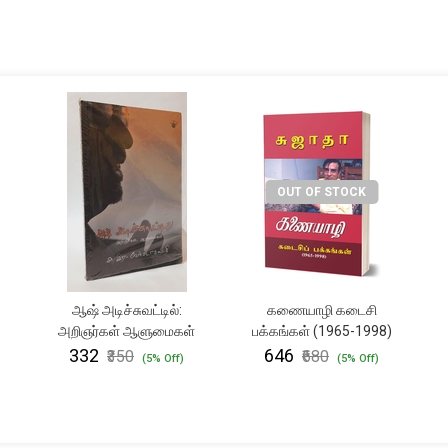
OUT OF STOCK
ஆஷ் அடிச்சுவட்டில்:
கணையாழி கடைசி
அறிஞர்கள் ஆளுமைகள்
பக்கங்கள் (1965-1998)
₹332
₹646
₹350
₹680
(5% Off)
(5% Off)