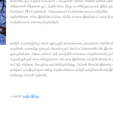
பேராசிரியரும், சமூகச் செயல்பாட்டாளருமான அரங்க மல்லிகா விளிம்பு நி
விடுதலைச் சிந்தனை ஓட்டத்தில் தொடர்ந்து பயணித்துவருபவர். இந்த நூல
மொத்தம் 18 கட்டுரைகள். அத்தனையும் பெண்ணை மையப்படுத்தியே
சுழல்கின்றன. சங்க இலக்கியம் தொடங்கிச் சமகால இலக்கியம் வரை பேரா
காத்திரமாகக் களமாடியிருக்கிறார்.
தமிழ்ச் சமூகத்துக்கு அவர் புதுப்புதுத் தகவல்களை, தரவுகளை அள்ளியள
தருகிறார். வரலாற்று மூலமும் தொன்மமும் அவர் கட்டுரைகளில் மிக இயல்
நுழைகின்றன. அவை பண்பாட்டுத் தளத்தில் எவ்வகை மாற்றங்களைத் தமி
சமூகத்துக்குக் கையளித்துள்ளன என்பதை இன்றைய வாழ்வியலோடு பொர
காட்டும் வித்தை அவருக்கு வாய்த்திருக்கிறது. அம்மன் கோயில் இல்லாத 
தமிழ்நாட்டில் இருக்குமா என்று தெரியவில்லை. தமிழர் வாழ்க்கையோடு 
கலந்தது அம்மன் வழிபாடு.
~ நன்றி:
தமிழ் இந்து