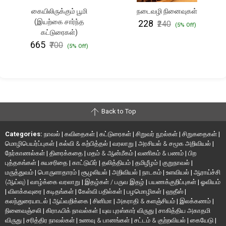
கையிலிருக்கும் பூமி
நடைவழி நினைவுகள்
(இயற்கை சார்ந்த
₹228
₹240
(5% Off)
கட்டுரைகள்)
₹665
₹700
(5% Off)
Back to Top
Categories:
நாவல்
|
கவிதைகள்
|
கட்டுரைகள்
|
சிறுவர் நூல்கள்
|
சிறுகதைகள்
|
மொழிபெயர்ப்புகள்
|
கல்வி & கற்பித்தல்
|
வரலாறு
|
அரசியல் & சமூக அறிவியல்
|
நேர்காணல்கள்
|
திரைக்கதை
|
மதம் & ஆன்மீகம்
|
வணிகம் & பணம்
|
பிற
புத்தகங்கள்
|
சுயசரிதை
|
காட்டுயிர்
|
தலித்தியம்
|
தமிழீழம்
|
குறுநாவல்
|
மருத்துவம்
|
பொருளாதாரம்
|
சூழலியல்
|
அறிவியல்
|
நாடகம்
|
உளவியல்
|
ஆராய்ச்சி
(ஆய்வு)
|
வாழ்க்கை வரலாறு
|
இதழ்கள் / பருவ இதழ்
|
பயணக்குறிப்புகள்
|
ஓவியம்
|
விளக்கவுரை
|
கடிதங்கள்
|
கேள்வி பதில்கள்
|
பழமொழிகள்
|
ஹதீஸ்
|
கலந்துரையாடல்
|
ஆய்வறிக்கை
|
சினிமா
|
அகராதி & களஞ்சியம்
|
இலக்கணம்
|
நினைவஞ்சலி
|
கிராஃபிக் நாவல்கள்
|
யுவ புரஸ்கார் விருது
|
சாகித்திய அகாதமி
விருது
|
சரித்திர நாவல்கள்
|
உணவு & பானங்கள்
|
சட்டம் & குற்றவியல்
|
கையேடு
|