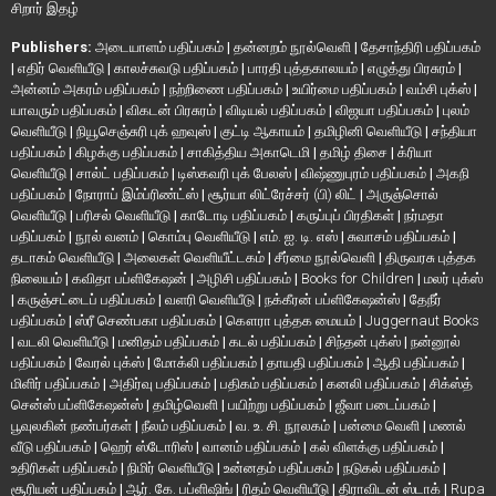
சிறார் இதழ்
Publishers:
அடையாளம் பதிப்பகம்
|
தன்னறம் நூல்வெளி
|
தேசாந்திரி பதிப்பகம்
|
எதிர் வெளியீடு
|
காலச்சுவடு பதிப்பகம்
|
பாரதி புத்தகாலயம்
|
எழுத்து பிரசுரம்
|
அன்னம் அகரம் பதிப்பகம்
|
நற்றிணை பதிப்பகம்
|
உயிர்மை பதிப்பகம்
|
வம்சி புக்ஸ்
|
யாவரும் பதிப்பகம்
|
விகடன் பிரசுரம்
|
விடியல் பதிப்பகம்
|
விஜயா பதிப்பகம்
|
புலம்
வெளியீடு
|
நியூசெஞ்சுரி புக் ஹவுஸ்
|
குட்டி ஆகாயம்
|
தமிழினி வெளியீடு
|
சந்தியா
பதிப்பகம்
|
கிழக்கு பதிப்பகம்
|
சாகித்திய அகாடெமி
|
தமிழ் திசை
|
க்ரியா
வெளியீடு
|
சால்ட் பதிப்பகம்
|
டிஸ்கவரி புக் பேலஸ்
|
விஷ்ணுபுரம் பதிப்பகம்
|
அகநி
பதிப்பகம்
|
நோராப் இம்ப்ரிண்ட்ஸ்
|
சூர்யா லிட்ரேச்சர் (பி) லிட்
|
அருஞ்சொல்
வெளியீடு
|
பரிசல் வெளியீடு
|
காடோடி பதிப்பகம்
|
கருப்புப் பிரதிகள்
|
நர்மதா
பதிப்பகம்
|
நூல் வனம்
|
கொம்பு வெளியீடு
|
எம். ஐ. டி. எஸ்
|
சுவாசம் பதிப்பகம்
|
தடாகம் வெளியீடு
|
அலைகள் வெளியீட்டகம்
|
சீர்மை நூல்வெளி
|
திருவரசு புத்தக
நிலையம்
|
கவிதா பப்ளிகேஷன்
|
அழிசி பதிப்பகம்
|
Books for Children
|
மலர் புக்ஸ்
|
கருஞ்சட்டைப் பதிப்பகம்
|
வளரி வெளியீடு
|
நக்கீரன் பப்ளிகேஷன்ஸ்
|
தேநீர்
பதிப்பகம்
|
ஸ்ரீ செண்பகா பதிப்பகம்
|
கௌரா புத்தக மையம்
|
Juggernaut Books
|
வடலி வெளியீடு
|
மனிதம் பதிப்பகம்
|
கடல் பதிப்பகம்
|
சிந்தன் புக்ஸ்
|
நன்னூல்
பதிப்பகம்
|
வேரல் புக்ஸ்
|
மோக்லி பதிப்பகம்
|
தாயதி பதிப்பகம்
|
ஆதி பதிப்பகம்
|
மிளிர் பதிப்பகம்
|
அதிர்வு பதிப்பகம்
|
பதிகம் பதிப்பகம்
|
கனலி பதிப்பகம்
|
சிக்ஸ்த்
சென்ஸ் பப்ளிகேஷன்ஸ்
|
தமிழ்வெளி
|
பயிற்று பதிப்பகம்
|
ஜீவா படைப்பகம்
|
பூவுலகின் நண்பர்கள்
|
நீலம் பதிப்பகம்
|
வ. உ. சி. நூலகம்
|
பன்மை வெளி
|
மணல்
வீடு பதிப்பகம்
|
ஹெர் ஸ்டோரிஸ்
|
வானம் பதிப்பகம்
|
கல் விளக்கு பதிப்பகம்
|
உதிரிகள் பதிப்பகம்
|
நிமிர் வெளியீடு
|
உன்னதம் பதிப்பகம்
|
நடுகல் பதிப்பகம்
|
சூரியன் பதிப்பகம்
|
ஆர். கே. பப்ளிஷிங்
|
ரிதம் வெளியீடு
|
திராவிடன் ஸ்டாக்
|
Rupa