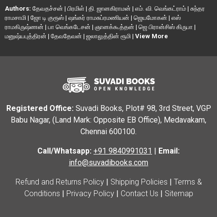
Authors:
தேவதச்சன்
|
பிரமிள்
|
தி. ஜானகிராமன்
|
எம். வி. வெங்கட்ராம்
|
சுந்தர
ராமசாமி
|
ஜோ டி குரூஸ்
|
ஷங்கர் ராமசுப்ரமணியன்
|
ஜெயமோகன்
|
எஸ்
ராமகிருஷ்ணன்
|
பா வெங்கடேசன்
|
ஞானக்கூத்தன்
|
ஜெ பிரான்சிஸ் கிருபா
|
மனுஷ்யபுத்திரன்
|
தேவதேவன்
|
ஜலாலுத்தின் ரூமி
|
View More
Registered Office:
Suvadi Books, Plot# 98, 3rd Street, VGP
Babu Nagar, (Land Mark: Opposite EB Office), Medavakam,
Chennai 600100.
Call/Whatsapp:
+91 9840991031
|
Email:
info@suvadibooks.com
Refund and Returns Policy
|
Shipping Policies
|
Terms &
Conditions
|
Privacy Policy
|
Contact Us
|
Sitemap