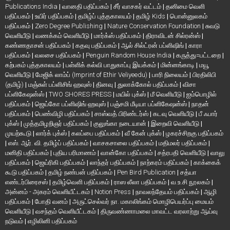
Publications India
|
வானதி பதிப்பகம்
|
சீர் வாசகர் வட்டம்
|
தனிமை வெளி
பதிப்பகம்
|
உயிர் பதிப்பகம்
|
தமிழ்ப் புத்தகாலயம்
|
தமிழ் Kids
|
பொன்னுலகம்
பதிப்பகம்
|
Zero Degree Publishing
|
Nature Conservation Foundation
|
சுவடு
வெளியீடு
|
வணக்கம் வெளியீடு
|
மார்க்ஸ் பதிப்பகம்
|
திராவிடன் சில்ரன்ஸ்
|
கண்ணதாசன் பதிப்பகம்
|
கதவு பதிப்பகம்
|
ஆல் சில்ட்ரன் பப்ளிஷிங்
|
காரா
பதிப்பகம்
|
வலசை பதிப்பகம்
|
Penguin Random House India
|
கருத்து=பட்டறை
|
கற்பகம் புத்தகாலயம்
|
பள்ளிக் கல்வி பாதுகாப்பு இயக்கம்
|
மின்னங்காடி
|
மயூ
வெளியீடு
|
மேஜிக் லாம்ப் (Imprint of Ethir Veliyeedu)
|
பாரி நிலையம்
|
பிரதிலிபி
(தமிழ்)
|
மஞ்சுள் பப்ளிசிங் ஹவுஸ்
|
தினவு
|
துலாக்கோல் பதிப்பகம்
|
விசா
பப்ளிகேஷன்ஸ்
|
TWO SHORES PRESS
|
மயில் புக்ஸ்
|
மீ வெளியீடு
|
ஐம்பொழில்
பதிப்பகம்
|
ஜெய்கோ பப்ளிஷிங் ஹவுஸ்
|
பஞ்சமி மீடியா பப்ளிகேஷன்ஸ்
|
நாதன்
பதிப்பகம்
|
பெண்விழி பதிப்பகம்
|
சாஸ்வத் பிரிண்டர்ஸ்
|
கடவு வெளியீடு
|
பீ ஃபார்
புக்ஸ்
|
முத்தமிழறிஞர் பதிப்பகம்
|
குலுங்கா நடையான்
|
இறைவி வெளியீடு
|
முயற்கூடு
|
லார்க் புக்ஸ்
|
கலப்பை பதிப்பகம்
|
வீ கேன் புக்ஸ்
|
ழகரச்சிறகு பதிப்பகம்
|
எஸ். ஆர். வி. தமிழ்ப் பதிப்பகம்
|
வாசகசாலை பதிப்பகம்
|
மதிமலர் பதிப்பகம்
|
மனிதி பதிப்பகம்
|
புதிய பரிமாணம்
|
வான்கோ பதிப்பகம்
|
சத்ரபதி வெளியீடு
|
வாலு
பதிப்பகம்
|
ஜெய்ரிகி பதிப்பகம்
|
லாந்தர் பதிப்பகம்
|
நாற்கரம் பதிப்பகம்
|
காக்கைக்
கூடு பதிப்பகம்
|
தமிழ் நண்பன் பதிப்பகம்
|
Pen Bird Publication
|
சத்யா
எண்டர்பிரைசஸ்
|
தமிழ்வெளி பதிப்பகம்
|
ராஸ லீலா பதிப்பகம்
|
வ.உ.சி நூலகம்
|
அன்னம் - அகரம் வெளியீட்டகம்
|
Notion Press
|
நாவலந்தேயம் பதிப்பகம்
|
ஆழி
பதிப்பகம்
|
போதி வனம்
|
அருட்செல்வர் நா. மகாலிங்கம் மொழிபெயர்ப்பு மையம்
வெளியீடு
|
வசந்தம் வெளியீட்டகம்
|
திருவண்ணாமலை மாவட்ட வரலாற்று ஆய்வு
நடுவம்
|
எழிலினி பதிப்பகம்