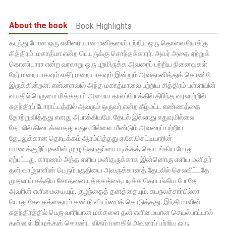
About the book
Book Highlights
கடந்து போன ஒரு எளிமையான மனிதரைப் பற்றிய ஒரு தொலை நோக்கு
சித்திரம். மகாத்மா என்ற பெயருக்கு சொந்தக்காரர். அவர் அதை ஏற்றுக்
கொண்டாரா என்ற வரலாறு ஒரு புறமிருக்க அவரைப் பற்றிய நினைவுகள்
நேர் மறையாகவும் எதிர் மறையாகவும் இன்றும் அவதானித்துக் கொண்டே
இருக்கின்றன. என்னளவில் அந்த மகாத்மாவை பற்றிய சித்திரம் பள்ளியின்
வயதில் பெருமை மிக்கதாய் அமைய காலப்போக்கில் திரிந்த வரலாற்றில்
சுதந்திரப் போராட்டத்தில் அவரும் ஒருவர் என்ற கீழ்மட்ட எண்ணத்தை
தோற்றுவித்தது எனது அபாக்கியமே. தேடல் இல்லாது எதுவுமில்லை
தேடலில் கிடைக்காதது எதுவுமில்லை. மீண்டும் அவரைப் பற்றிய
தேடலுக்கான தொடக்கம் ஆரம்பித்தது ஏ.கே.செட்டியாரின்
பயணக்குறிப்புகளின் முழு தொகுப்பை படிக்கத் தொடங்கிய போது
ஏற்பட்டது. காரணம் அந்த எளிய மனிதருக்காக இன்னொரு எளிய மனிதர்
தன் வாழ்நாளின் பெரும்பகுதியை அவருக்கானத் தேடலில் செலவிட்டதே.
முதலாய் சத்திய சோதனை புத்தகத்தை படிக்க தொடங்கிய போதே
அவரின் எளிமையையும், குழந்தைத் தனத்தையும், சுயநலச்சார்பில்லா
பொது சேவகத்தையும் கண்டு வியப்பைக் கொடுத்தது. இந்தியாவின்
சுதந்திரத்தில் பெரு வாரியான மக்களை தன் எளிமையான செயல்பாட்டால்
தன்னுள் இழுத்துக் கொண்ட விதம் மனதில் அவரைப் பற்றிய ஒரு